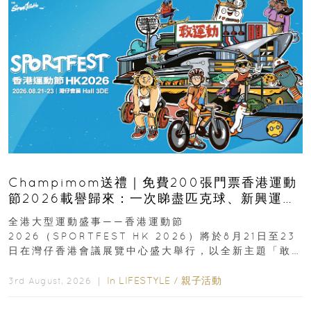
Champimom送禮｜免費200張門票香港運動
節2026載譽歸來：一次睇盡匹克球、新興運
動、街舞比賽＋逾百運動品牌展覽
全港大型運動盛事——香港運動節
2026（SPORTFEST HK 2026）將於8月21日至23
日在灣仔香港會議展覽中心盛大舉行，以全新主題「敢
運動大排檔」登場，集合...
In
LIFESTYLE
/
親子活動
3rd August, 2026 ｜