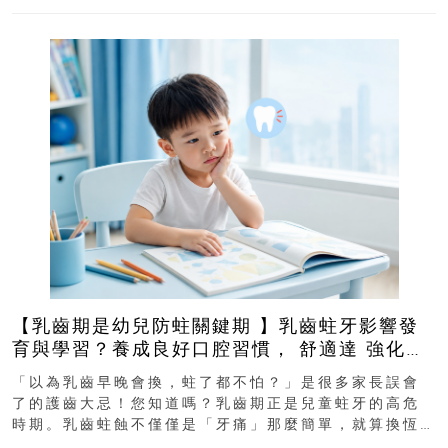
【乳齒期是幼兒防蛀關鍵期 】乳齒蛀牙影響發
育與學習？養成良好口腔習慣， 舒適達 強化琺
瑯質 兒童牙膏防護指南
「以為乳齒早晚會換，蛀了都不怕？」是很多家長誤會
了的護齒大忌！您知道嗎？乳齒期正是兒童蛀牙的高危
時期。乳齒蛀蝕不僅僅是「牙痛」那麼簡單，就算換恆
齒也有影響！後果將如骨牌效應般...