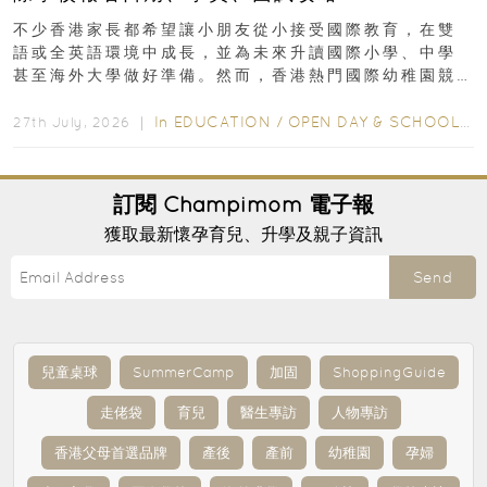
不少香港家長都希望讓小朋友從小接受國際教育，在雙
語或全英語環境中成長，並為未來升讀國際小學、中學
甚至海外大學做好準備。然而，香港熱門國際幼稚園競
爭激烈，大部分學校會於入學前約一年開始接受申請...
In
EDUCATION
/
OPEN DAY & SCHOOL EVENTS
27th July, 2026 ｜
訂閱
Champimom
電子報
獲取最新懷孕育兒、升學及親子資訊
Send
兒童桌球
SummerCamp
加固
ShoppingGuide
走佬袋
育兒
醫生專訪
人物專訪
香港父母首選品牌
產後
產前
幼稚園
孕婦