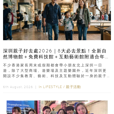
深圳親子好去處2026｜8大必去景點！全新自
然博物館＋免費科技館＋互動藝術館附適合年
齡、交通、門票、開放時間
不少香港家長周末或假期都會帶小朋友北上深圳一日
遊，除了大型商場、遊樂場及主題樂園外，近年深圳更
開設不少集教育、藝術、科技及互動體驗於一身的親子
好去處！暑假唔想再行商場...
In
LIFESTYLE
/
親子活動
6th August, 2026 ｜