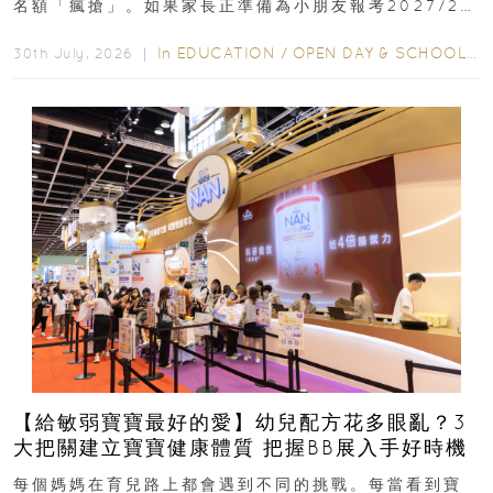
名額「瘋搶」。如果家長正準備為小朋友報考2027/28
學年小一，想...
In
EDUCATION
/
OPEN DAY & SCHOOL EVENTS
30th July, 2026 ｜
【給敏弱寶寶最好的愛】幼兒配方花多眼亂？3
大把關建立寶寶健康體質 把握BB展入手好時機
每個媽媽在育兒路上都會遇到不同的挑戰。每當看到寶