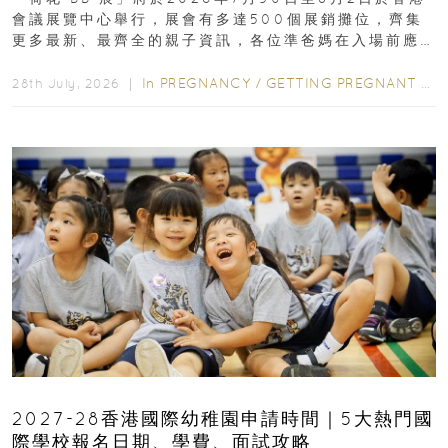
會議展覽中心舉行，展會有多達500個展銷攤位，齊集
更多最新、最齊全的親子資訊，各位準爸媽在入場前應
先閱讀購物指南...
In
PREGNANCY
/
GETTING PREGNANT
/
P
28th July, 2026 ｜
2027-28香港國際幼稚園申請時間｜5大熱門國
際學校報名日期、學費、面試攻略