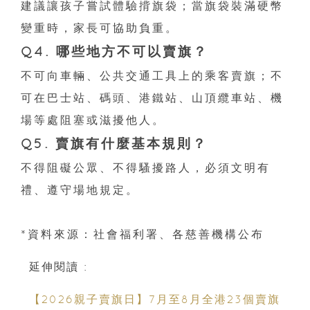
建議讓孩子嘗試體驗揹旗袋；當旗袋裝滿硬幣
變重時，家長可協助負重。
Q4. 哪些地方不可以賣旗？
不可向車輛、公共交通工具上的乘客賣旗；不
可在巴士站、碼頭、港鐵站、山頂纜車站、機
場等處阻塞或滋擾他人。
Q5. 賣旗有什麼基本規則？
不得阻礙公眾、不得騷擾路人，必須文明有
禮、遵守場地規定。
*資料來源：社會福利署、各慈善機構公布
延伸閱讀 :
【2026親子賣旗日】7月至8月全港23個賣旗