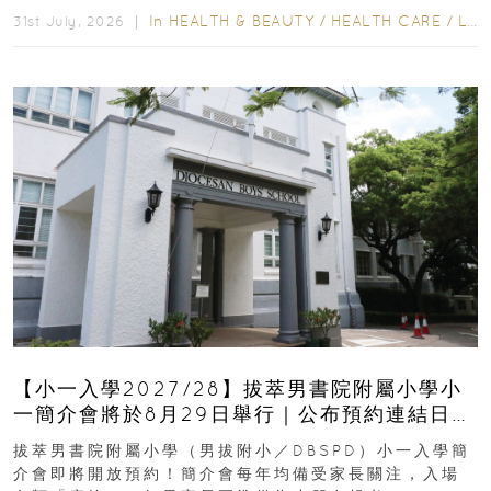
In
HEALTH & BEAUTY
/
HEALTH CARE
/
LIFESTYLE
31st July, 2026 ｜
【小一入學2027/28】拔萃男書院附屬小學小
一簡介會將於8月29日舉行｜公布預約連結日期
｜更設有網上重溫
拔萃男書院附屬小學（男拔附小／DBSPD）小一入學簡
介會即將開放預約！簡介會每年均備受家長關注，入場