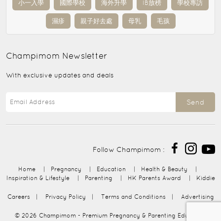
小一入學
國際學校
海外升學
IB放榜
學校專訪
濕疹
親子好去處
母乳
毛孩
Champimom
Newsletter
With exclusive updates and deals
Send
Follow Champimom :
Home
|
Pregnancy
|
Education
|
Health & Beauty
|
Inspiration & Lifestyle
|
Parenting
|
HK Parents Award
|
Kiddie
Careers
|
Privacy Policy
|
Terms and Conditions
|
Advertising
© 2026
Champimom
- Premium Pregnancy & Parenting Education