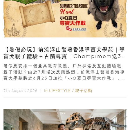
【暑假必玩】前流浮山警署香港導盲犬學苑｜導
盲犬親子體驗＋古蹟尋寶 | Champimom送3
組免費名額
暑假想安排一個兼具教育意義、戶外探索及互動體驗嘅
親子活動？由於7月場次反應熱烈，前流浮山警署香港導
盲犬學苑將於8月23日加推「小Q夏日尋寶大作戰」，家
長與小朋友可以走進前流浮山警署...
In
LIFESTYLE
/
親子活動
7th August, 2026 ｜