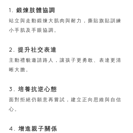
1. 鍛煉肢體協調
站立與走動鍛煉大肌肉與耐力，撕貼旗貼訓練
小手肌及手眼協調。
2. 提升社交表達
主動禮貌邀請路人，讓孩子更勇敢、表達更清
晰大膽。
3. 培養抗逆心態
面對拒絕仍願意再嘗試，建立正向思維與自信
心。
4. 增進親子關係