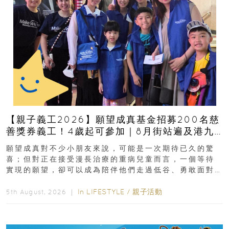
【親子義工2026】願望成真基金招募200名慈
善獎券義工！4歲起可參加｜8月街站遍及港九
新界
願望成真對不少小朋友來說，可能是一次期待已久的驚
喜；但對正在接受漫長治療的重病兒童而言，一個等待
實現的願望，卻可以成為陪伴他們走過低谷、勇敢面對
逆境的重要力量。▲ 願...
In
LIFESTYLE
/
親子活動
5th August, 2026 ｜