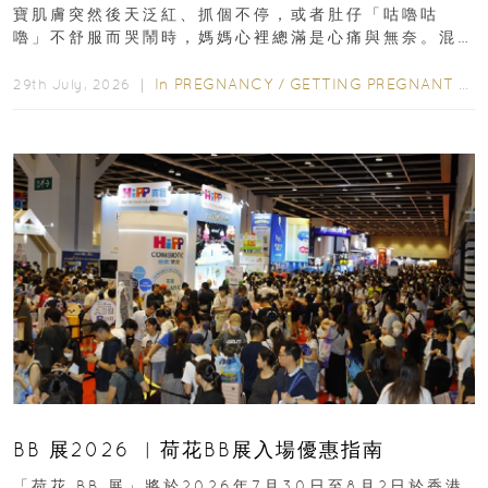
寶肌膚突然後天泛紅、抓個不停，或者肚仔「咕嚕咕
嚕」不舒服而哭鬧時，媽媽心裡總滿是心痛與無奈。混
合餵養揀奶粉？選擇幼兒配...
In
PREGNANCY
/
GETTING PREGNANT
/
P
29th July, 2026 ｜
BB 展2026 ︳荷花BB展入場優惠指南
「荷花 BB 展」將於2026年7月30日至8月2日於香港