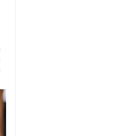
醫
年
大