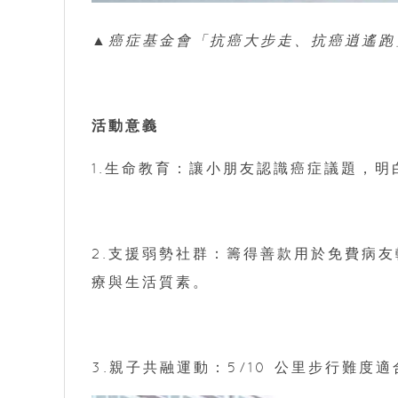
▲癌症基金會「抗癌大步走、抗癌逍遙跑
活動意義
1.生命教育：讓小朋友認識癌症議題，
2.支援弱勢社群：籌得善款用於免費病
療與生活質素。
3.親子共融運動：5/10 公里步行難