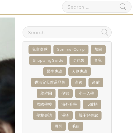
兒童桌球
SummerCamp
加固
ShoppingGuide
走佬袋
育兒
醫生專訪
人物專訪
香港父母首選品牌
產後
產前
幼稚園
孕婦
小一入學
國際學校
海外升學
IB放榜
學校專訪
濕疹
親子好去處
母乳
毛孩