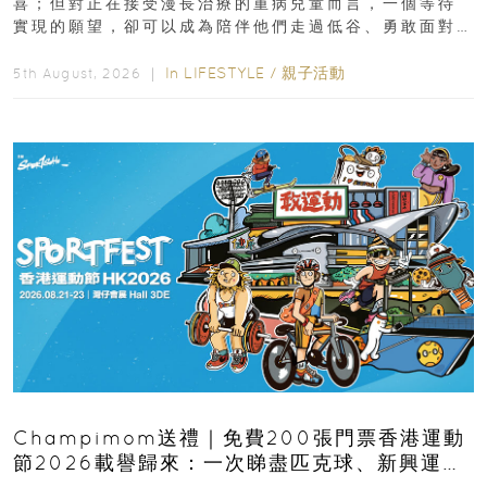
喜；但對正在接受漫長治療的重病兒童而言，一個等待
實現的願望，卻可以成為陪伴他們走過低谷、勇敢面對
逆境的重要力量。▲ 願...
In
LIFESTYLE
/
親子活動
5th August, 2026 ｜
Champimom送禮｜免費200張門票香港運動
節2026載譽歸來：一次睇盡匹克球、新興運