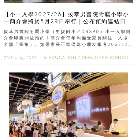
【小一入學2027/28】拔萃男書院附屬小學小
一簡介會將於8月29日舉行｜公布預約連結日期
｜更設有網上重溫
拔萃男書院附屬小學（男拔附小／DBSPD）小一入學簡
介會即將開放預約！簡介會每年均備受家長關注，入場
名額「瘋搶」。如果家長正準備為小朋友報考2027/28
學年小一，想...
In
EDUCATION
/
OPEN DAY & SCHOOL EVENTS
30th July, 2026 ｜