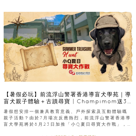
【暑假必玩】前流浮山警署香港導盲犬學苑｜導
盲犬親子體驗＋古蹟尋寶 | Champimom送3
組免費名額
暑假想安排一個兼具教育意義、戶外探索及互動體驗嘅
親子活動？由於7月場次反應熱烈，前流浮山警署香港導
盲犬學苑將於8月23日加推「小Q夏日尋寶大作戰」，家
長與小朋友可以走進前流浮山警署...