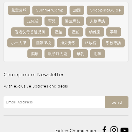
兒童桌球
SummerCamp
加固
ShoppingGuide
走佬袋
育兒
醫生專訪
人物專訪
香港父母首選品牌
產後
產前
幼稚園
孕婦
小一入學
國際學校
海外升學
IB放榜
學校專訪
濕疹
親子好去處
母乳
毛孩
Champimom
Newsletter
With exclusive updates and deals
Send
Follow Champimom :