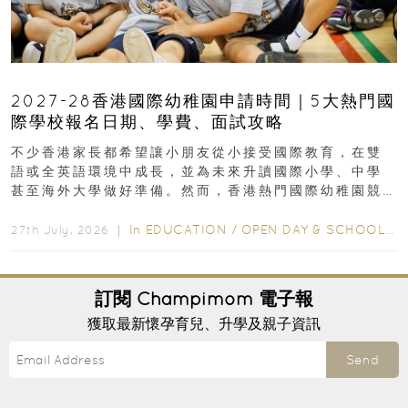
2027-28香港國際幼稚園申請時間｜5大熱門國
際學校報名日期、學費、面試攻略
不少香港家長都希望讓小朋友從小接受國際教育，在雙
語或全英語環境中成長，並為未來升讀國際小學、中學
甚至海外大學做好準備。然而，香港熱門國際幼稚園競
爭激烈，大部分學校會於入學前約一年開始接受申請...
In
EDUCATION
/
OPEN DAY & SCHOOL EVENTS
27th July, 2026 ｜
訂閱
Champimom
電子報
獲取最新懷孕育兒、升學及親子資訊
Send