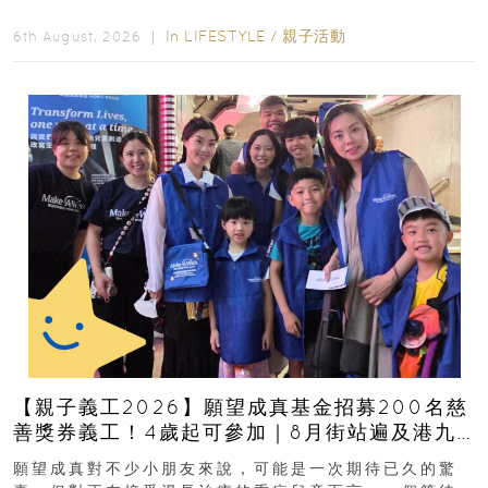
好去處！暑假唔想再行商場...
In
LIFESTYLE
/
親子活動
6th August, 2026 ｜
【親子義工2026】願望成真基金招募200名慈
善獎券義工！4歲起可參加｜8月街站遍及港九
新界
願望成真對不少小朋友來說，可能是一次期待已久的驚