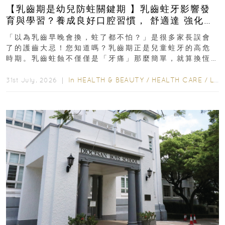
【乳齒期是幼兒防蛀關鍵期 】乳齒蛀牙影響發
育與學習？養成良好口腔習慣， 舒適達 強化琺
瑯質 兒童牙膏防護指南
「以為乳齒早晚會換，蛀了都不怕？」是很多家長誤會
了的護齒大忌！您知道嗎？乳齒期正是兒童蛀牙的高危
時期。乳齒蛀蝕不僅僅是「牙痛」那麼簡單，就算換恆
齒也有影響！後果將如骨牌效應般...
In
HEALTH & BEAUTY
/
HEALTH CARE
/
LIFESTYLE
31st July, 2026 ｜