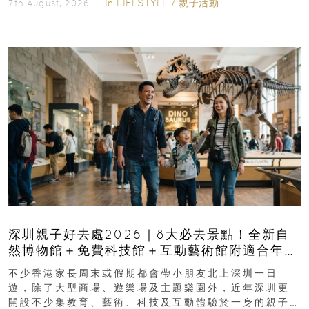
In
LIFESTYLE
/
親子活動
7th August, 2026 ｜
深圳親子好去處2026｜8大必去景點！全新自
然博物館＋免費科技館＋互動藝術館附適合年
齡、交通、門票、開放時間
不少香港家長周末或假期都會帶小朋友北上深圳一日
遊，除了大型商場、遊樂場及主題樂園外，近年深圳更
開設不少集教育、藝術、科技及互動體驗於一身的親子