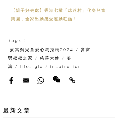
【親子好去處】香港七欖「球迷村」化身兒童
樂園，全家出動感受運動狂熱！
Tags :
麥當勞兒童愛心馬拉松2024
/
麥當
勞叔叔之家
/
慈善大使
/
姜
濤
/
lifestyle
/
inspiration
最新文章