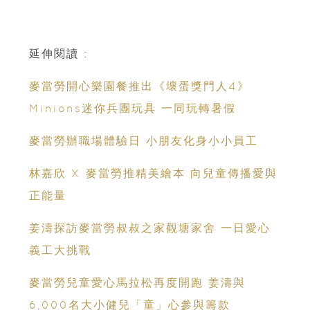
延伸閱讀 :
麥當勞開心樂園餐推出《壞蛋獎門人4》
Minions迷你兵團玩具 一同玩轉暑假
麥當勞辦職場體驗日 小朋友化身小小員工
林嘉欣 X 麥當勞推精美繪本 向兒童傳播愛與
正能量
姜濤探訪麥當勞叔叔之家觀塘家舍 一日愛心
義工大挑戰
麥當勞兒童愛心馬拉松再度開跑 姜濤與
6,000名大小健兒「童」心參與籌款