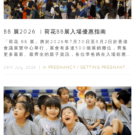
BB 展2026 ︳荷花BB展入場優惠指南
「荷花 BB 展」將於2026年7月30日至8月2日於香港
會議展覽中心舉行，展會有多達500個展銷攤位，齊集
更多最新、最齊全的親子資訊，各位準爸媽在入場前應
先閱讀購物指南...
In
PREGNANCY
/
GETTING PREGNANT
/
P
28th July, 2026 ｜