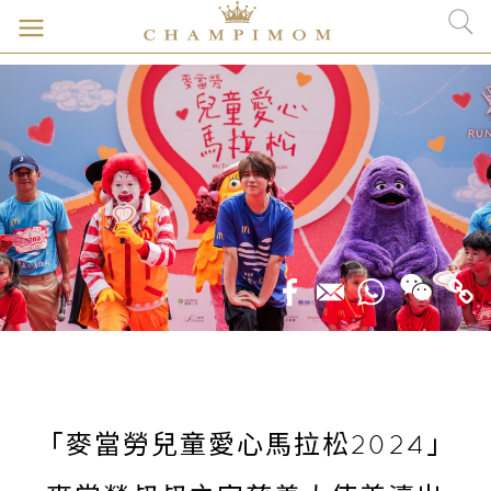
「麥當勞兒童愛心馬拉松2024」