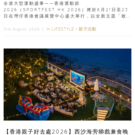
動、街舞比賽＋逾百運動品牌展覽
全港大型運動盛事——香港運動節
2026（SPORTFEST HK 2026）將於8月21日至23
日在灣仔香港會議展覽中心盛大舉行，以全新主題「敢
運動大排檔」登場，集合...
In
LIFESTYLE
/
親子活動
3rd August, 2026 ｜
【香港親子好去處2026】西沙海旁睇戲兼食晚