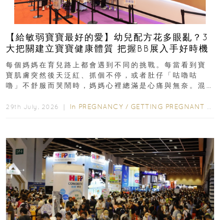
【給敏弱寶寶最好的愛】幼兒配方花多眼亂？3
大把關建立寶寶健康體質 把握BB展入手好時機
每個媽媽在育兒路上都會遇到不同的挑戰。每當看到寶
寶肌膚突然後天泛紅、抓個不停，或者肚仔「咕嚕咕
嚕」不舒服而哭鬧時，媽媽心裡總滿是心痛與無奈。混
合餵養揀奶粉？選擇幼兒配...
In
PREGNANCY
/
GETTING PREGNANT
/
P
29th July, 2026 ｜