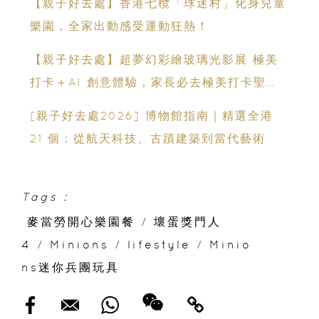
【親子好去處】香港七欖「球迷村」化身兒童
樂園，全家出動感受運動狂熱！
【親子好去處】超夢幻彩繪玻璃光影展 極美
打卡＋AI 創意體驗，家長必去極美打卡聖
地！
[親子好去處2026] 博物館指南｜精選全港
21 個：從航天科技、古蹟建築到當代藝術
Tags :
麥當勞開心樂園餐
/
壞蛋獎門人
4
/
Minions
/
lifestyle
/
Minio
ns迷你兵團玩具