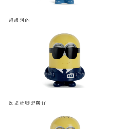
超級阿的
反壞蛋聯盟榮仔