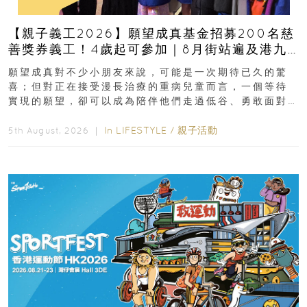
【親子義工2026】願望成真基金招募200名慈
善獎券義工！4歲起可參加｜8月街站遍及港九
新界
願望成真對不少小朋友來說，可能是一次期待已久的驚
喜；但對正在接受漫長治療的重病兒童而言，一個等待
實現的願望，卻可以成為陪伴他們走過低谷、勇敢面對
逆境的重要力量。▲ 願...
In
LIFESTYLE
/
親子活動
5th August, 2026 ｜