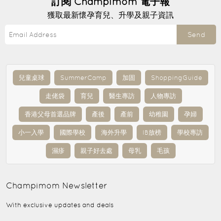
訂閱
Champimom
電子報
獲取最新懷孕育兒、升學及親子資訊
Send
兒童桌球
SummerCamp
加固
ShoppingGuide
走佬袋
育兒
醫生專訪
人物專訪
香港父母首選品牌
產後
產前
幼稚園
孕婦
小一入學
國際學校
海外升學
IB放榜
學校專訪
濕疹
親子好去處
母乳
毛孩
Champimom
Newsletter
With exclusive updates and deals