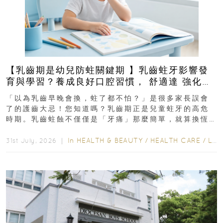
【乳齒期是幼兒防蛀關鍵期 】乳齒蛀牙影響發
育與學習？養成良好口腔習慣， 舒適達 強化琺
瑯質 兒童牙膏防護指南
「以為乳齒早晚會換，蛀了都不怕？」是很多家長誤會
了的護齒大忌！您知道嗎？乳齒期正是兒童蛀牙的高危
時期。乳齒蛀蝕不僅僅是「牙痛」那麼簡單，就算換恆
齒也有影響！後果將如骨牌效應般...
In
HEALTH & BEAUTY
/
HEALTH CARE
/
LIFESTYLE
31st July, 2026 ｜