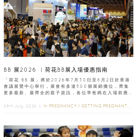
BB 展2026 ︳荷花BB展入場優惠指南
「荷花 BB 展」將於2026年7月30日至8月2日於香港
會議展覽中心舉行，展會有多達500個展銷攤位，齊集
更多最新、最齊全的親子資訊，各位準爸媽在入場前應
先閱讀購物指南...
In
PREGNANCY
/
GETTING PREGNANT
/
P
28th July, 2026 ｜