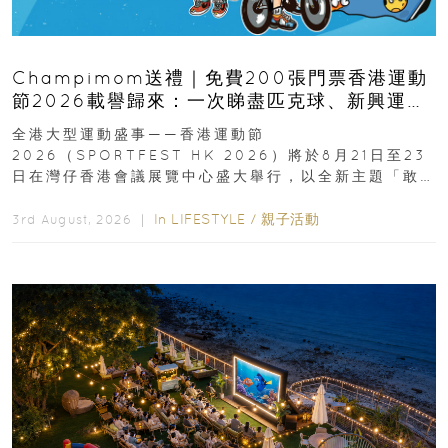
Champimom送禮｜免費200張門票香港運動
節2026載譽歸來：一次睇盡匹克球、新興運
動、街舞比賽＋逾百運動品牌展覽
全港大型運動盛事——香港運動節
2026（SPORTFEST HK 2026）將於8月21日至23
日在灣仔香港會議展覽中心盛大舉行，以全新主題「敢
運動大排檔」登場，集合...
In
LIFESTYLE
/
親子活動
3rd August, 2026 ｜