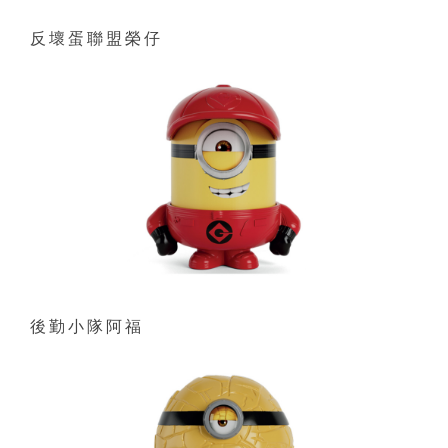
反壞蛋聯盟榮仔
後勤小隊阿福