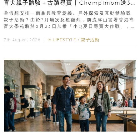
盲犬親子體驗＋古蹟尋寶 | Champimom送3
組免費名額
暑假想安排一個兼具教育意義、戶外探索及互動體驗嘅
親子活動？由於7月場次反應熱烈，前流浮山警署香港導
盲犬學苑將於8月23日加推「小Q夏日尋寶大作戰」，家
長與小朋友可以走進前流浮山警署...
In
LIFESTYLE
/
親子活動
7th August, 2026 ｜