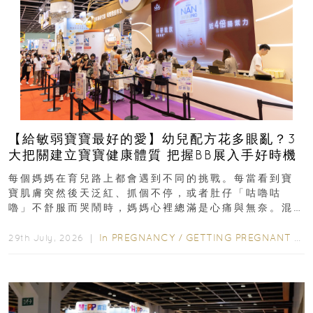
【給敏弱寶寶最好的愛】幼兒配方花多眼亂？3
大把關建立寶寶健康體質 把握BB展入手好時機
每個媽媽在育兒路上都會遇到不同的挑戰。每當看到寶
寶肌膚突然後天泛紅、抓個不停，或者肚仔「咕嚕咕
嚕」不舒服而哭鬧時，媽媽心裡總滿是心痛與無奈。混
合餵養揀奶粉？選擇幼兒配...
In
PREGNANCY
/
GETTING PREGNANT
/
P
29th July, 2026 ｜