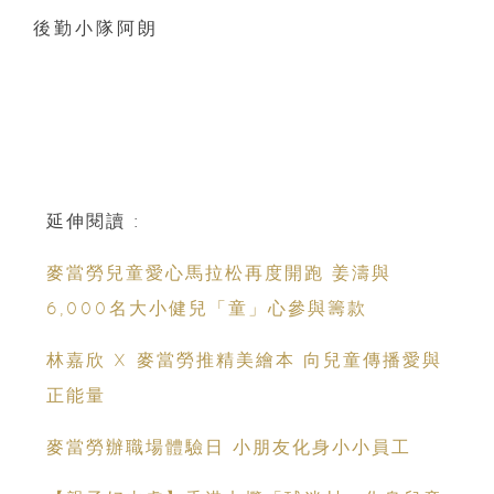
後勤小隊阿朗
延伸閱讀 :
麥當勞兒童愛心馬拉松再度開跑 姜濤與
6,000名大小健兒「童」心參與籌款
林嘉欣 X 麥當勞推精美繪本 向兒童傳播愛與
正能量
麥當勞辦職場體驗日 小朋友化身小小員工