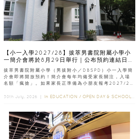
【小一入學2027/28】拔萃男書院附屬小學小
一簡介會將於8月29日舉行｜公布預約連結日期
｜更設有網上重溫
拔萃男書院附屬小學（男拔附小／DBSPD）小一入學簡
介會即將開放預約！簡介會每年均備受家長關注，入場
名額「瘋搶」。如果家長正準備為小朋友報考2027/28
學年小一，想...
In
EDUCATION
/
OPEN DAY & SCHOOL EVENTS
30th July, 2026 ｜