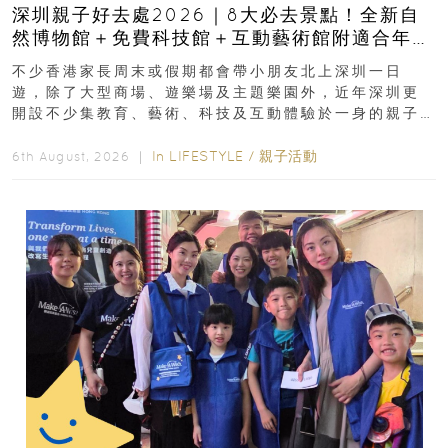
深圳親子好去處2026｜8大必去景點！全新自
然博物館＋免費科技館＋互動藝術館附適合年
齡、交通、門票、開放時間
不少香港家長周末或假期都會帶小朋友北上深圳一日
遊，除了大型商場、遊樂場及主題樂園外，近年深圳更
開設不少集教育、藝術、科技及互動體驗於一身的親子
好去處！暑假唔想再行商場...
In
LIFESTYLE
/
親子活動
6th August, 2026 ｜