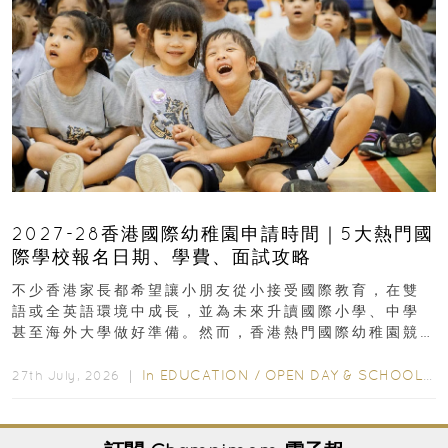
2027-28香港國際幼稚園申請時間｜5大熱門國
際學校報名日期、學費、面試攻略
不少香港家長都希望讓小朋友從小接受國際教育，在雙
語或全英語環境中成長，並為未來升讀國際小學、中學
甚至海外大學做好準備。然而，香港熱門國際幼稚園競
爭激烈，大部分學校會於入學前約一年開始接受申請...
In
EDUCATION
/
OPEN DAY & SCHOOL EVENTS
27th July, 2026 ｜