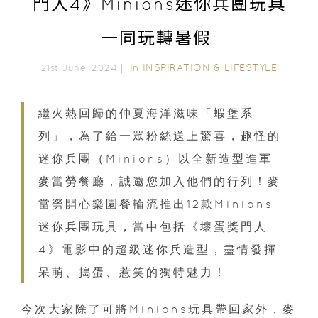
門人4》Minions迷你兵團玩具
一同玩轉暑假
In
INSPIRATION & LIFESTYLE
21st June, 2024｜
繼火熱回歸的仲夏海洋滋味「蝦堡系
列」，為了給一眾粉絲送上驚喜，趣怪的
迷你兵團（Minions）以全新造型進軍
麥當勞餐廳，誠邀您加入他們的行列！麥
當勞開心樂園餐輪流推出12款Minions
迷你兵團玩具，當中包括《壞蛋獎門人
4》電影中的超級迷你兵造型，盡情發揮
呆萌、搗蛋、惹笑的獨特魅力！
今次大家除了可將Minions玩具帶回家外，麥