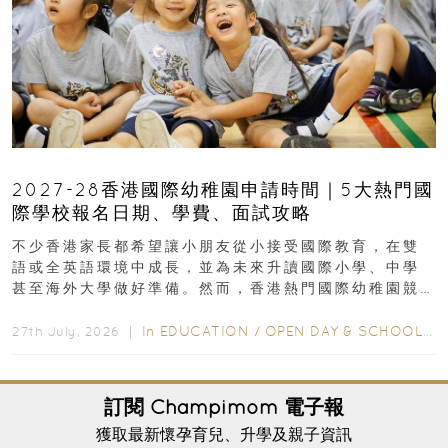
2027-28香港國際幼稚園申請時間｜5大熱門國
際學校報名日期、學費、面試攻略
不少香港家長都希望讓小朋友從小接受國際教育，在雙
語或全英語環境中成長，並為未來升讀國際小學、中學
甚至海外大學做好準備。然而，香港熱門國際幼稚園競
爭激烈，大部分學校會於入學前約一年開始接受申請...
In
EDUCATION
/
OPEN DAY & SCHOOL EVENTS
27th July, 2026 ｜
訂閱
Champimom
電子報
獲取最新懷孕育兒、升學及親子資訊