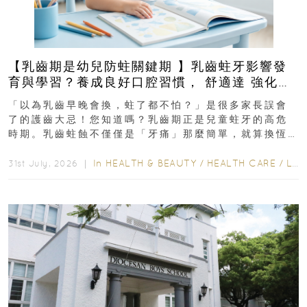
【乳齒期是幼兒防蛀關鍵期 】乳齒蛀牙影響發
育與學習？養成良好口腔習慣， 舒適達 強化琺
瑯質 兒童牙膏防護指南
「以為乳齒早晚會換，蛀了都不怕？」是很多家長誤會
了的護齒大忌！您知道嗎？乳齒期正是兒童蛀牙的高危
時期。乳齒蛀蝕不僅僅是「牙痛」那麼簡單，就算換恆
齒也有影響！後果將如骨牌效應般...
In
HEALTH & BEAUTY
/
HEALTH CARE
/
LIFESTYLE
31st July, 2026 ｜