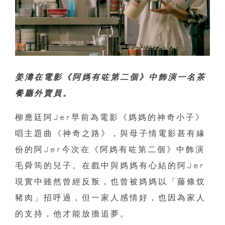
姜濤在電影《阿媽有咗第二個》中飾演一名茶
餐廳外賣員。
柳應廷阿Jer早前為電影《媽媽的神奇小子》
唱主題曲《神奇之路》，與母子情電影甚有緣
份的阿Jer今次在《阿媽有咗第二個》中飾演
毛舜筠的兒子。在戲中與媽媽有心結的阿Jer
現實中雖然曾經反叛，也曾被媽媽以「藤條炆
豬肉」招呼過，但一家人感情好，也因為家人
的支持，他才能放擔追夢。