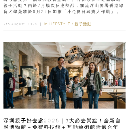
親子活動？由於7月場次反應熱烈，前流浮山警署香港導
盲犬學苑將於8月23日加推「小Q夏日尋寶大作戰」，家
長與小朋友可以走進前流浮山警署...
In
LIFESTYLE
/
親子活動
7th August, 2026 ｜
深圳親子好去處2026｜8大必去景點！全新自
然博物館＋免費科技館＋互動藝術館附適合年