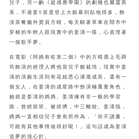
兒子，另一齣《超感應學園》的劇種也屬靈異
系，不過姜B首度登上大銀幕則貼地得多，飾
演茶餐廳外賣員方晴，每天騎著單車在鬧市中
穿梭的年輕人跟現實中的姜濤一樣，心底埋著
一個歌手夢。
在電影《阿媽有咗第二個》中的方晴遇上毛舜
筠飾演的經理人將他當兒子般栽培，現實中姜
濤的演藝生涯則有花姐悉心灌溉成長。還有一
個女人，在姜濤的成星路中扮演極重要角色，
她就是姜濤的媽媽。姜濤擁有非一般的學習
路，曾經留班、被排擠，中三離校。姜濤指，
媽媽一直相信兒子會有所作為，「你不讀書，
可能有其他事情做得好呢！」這句話成為姜濤
追夢的強心針。