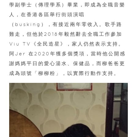
學副學士（傳理學系）畢業，即成為全職音樂
人，在香港各區舉行街頭演唱
（busking），有接近兩年零收入。歌手路
難走，但他於2018年毅然辭去全職工作參加
Viu TV《全民造星》，家人仍然表示支持。
阿Jer 在2020年獲多個獎項，當時他公開感
謝媽媽平日的愛心湯水、保健品，而柳爸爸更
成為頭號「柳柳粉」，以實際行動作支持。