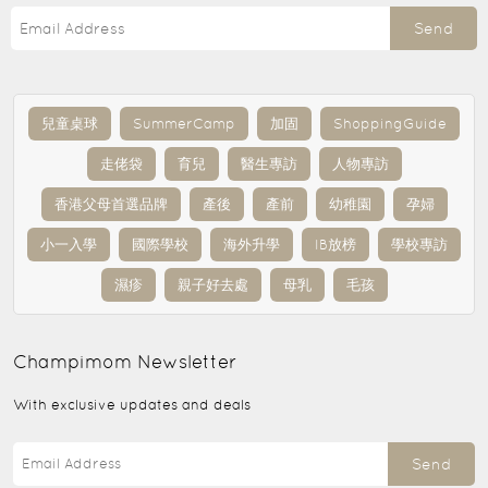
Send
兒童桌球
SummerCamp
加固
ShoppingGuide
走佬袋
育兒
醫生專訪
人物專訪
香港父母首選品牌
產後
產前
幼稚園
孕婦
小一入學
國際學校
海外升學
IB放榜
學校專訪
濕疹
親子好去處
母乳
毛孩
Champimom
Newsletter
With exclusive updates and deals
Send