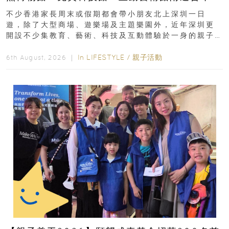
齡、交通、門票、開放時間
不少香港家長周末或假期都會帶小朋友北上深圳一日
遊，除了大型商場、遊樂場及主題樂園外，近年深圳更
開設不少集教育、藝術、科技及互動體驗於一身的親子
好去處！暑假唔想再行商場...
In
LIFESTYLE
/
親子活動
6th August, 2026 ｜