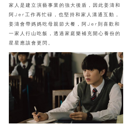
家人是建立演藝事業的強大後盾，因此姜濤和
阿Jer工作再忙碌，也堅持和家人溝通互動，
姜濤會帶媽媽吃母親節大餐，阿Jer則喜歡和
一家人行山吃飯，透過家庭樂補充開心養份的
星星應該會更閃。