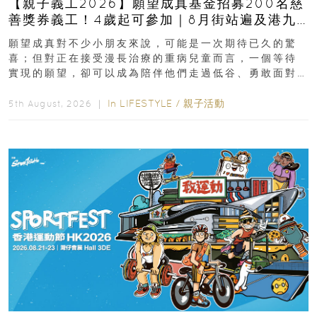
【親子義工2026】願望成真基金招募200名慈
善獎券義工！4歲起可參加｜8月街站遍及港九
新界
願望成真對不少小朋友來說，可能是一次期待已久的驚
喜；但對正在接受漫長治療的重病兒童而言，一個等待
實現的願望，卻可以成為陪伴他們走過低谷、勇敢面對
逆境的重要力量。▲ 願...
In
LIFESTYLE
/
親子活動
5th August, 2026 ｜