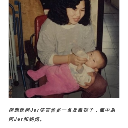
柳應廷阿Jer笑言曾是一名反叛孩子，圖中為
阿Jer和媽媽。