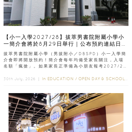
【小一入學2027/28】拔萃男書院附屬小學小
一簡介會將於8月29日舉行｜公布預約連結日期
｜更設有網上重溫
拔萃男書院附屬小學（男拔附小／DBSPD）小一入學簡
介會即將開放預約！簡介會每年均備受家長關注，入場
名額「瘋搶」。如果家長正準備為小朋友報考2027/28
學年小一，想...
In
EDUCATION
/
OPEN DAY & SCHOOL EVENTS
30th July, 2026 ｜