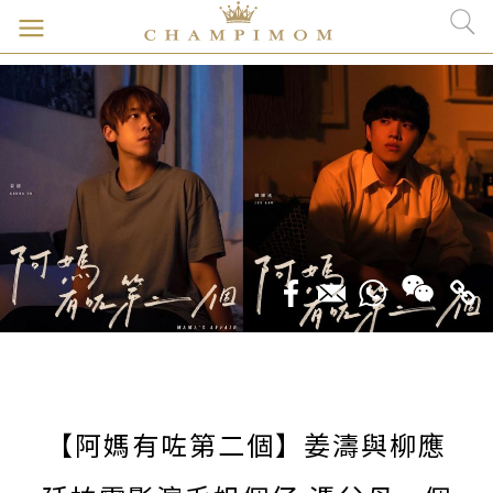
【阿媽有咗第二個】姜濤與柳應