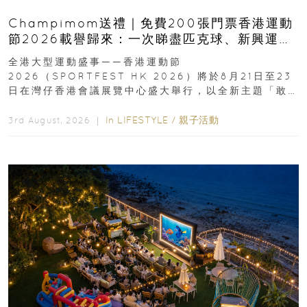
Champimom送禮｜免費200張門票香港運動
節2026載譽歸來：一次睇盡匹克球、新興運
動、街舞比賽＋逾百運動品牌展覽
全港大型運動盛事——香港運動節
2026（SPORTFEST HK 2026）將於8月21日至23
日在灣仔香港會議展覽中心盛大舉行，以全新主題「敢
運動大排檔」登場，集合...
In
LIFESTYLE
/
親子活動
3rd August, 2026 ｜