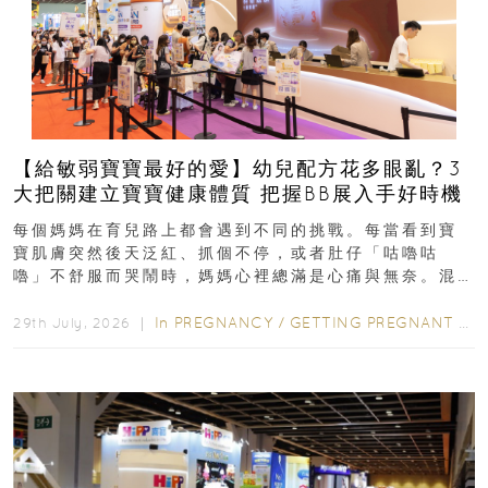
【給敏弱寶寶最好的愛】幼兒配方花多眼亂？3
大把關建立寶寶健康體質 把握BB展入手好時機
每個媽媽在育兒路上都會遇到不同的挑戰。每當看到寶
寶肌膚突然後天泛紅、抓個不停，或者肚仔「咕嚕咕
嚕」不舒服而哭鬧時，媽媽心裡總滿是心痛與無奈。混
合餵養揀奶粉？選擇幼兒配...
In
PREGNANCY
/
GETTING PREGNANT
/
P
29th July, 2026 ｜