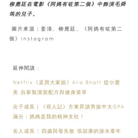
柳應廷在電影《阿媽有咗第二個》中飾演毛舜
筠的兒子。
圖片來源：姜濤、柳應廷、《阿媽有咗第二
個》Instagram
延伸閱讀 :
Netflix《孟買大家姐》Alia Bhatt 從小愛
美 自家製潔面配方與健身菜單
尖子成長｜《尋人記》方東昇讀男拔中大GPA
滿分：媽媽是我的精神支柱！
名人成長 | 四歲與母失散 張頴康的淚水童年