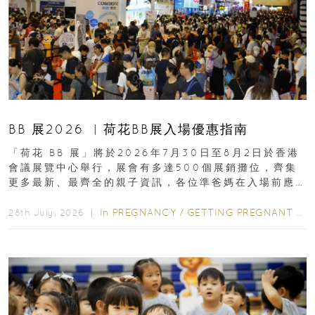
BB 展2026 ︳荷花BB展入場優惠指南
「荷花 BB 展」將於2026年7月30日至8月2日於香港
會議展覽中心舉行，展會有多達500個展銷攤位，齊集
更多最新、最齊全的親子資訊，各位準爸媽在入場前應
先閱讀購物指南...
In
PREGNANCY
/
GETTING PREGNANT
/
P
28th July, 2026 ｜