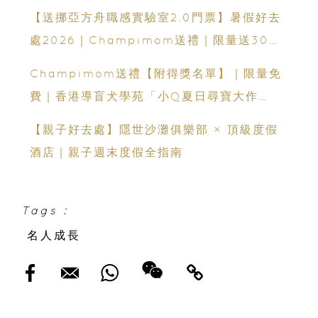
【送挪亞方舟職感實驗室2.0門票】暑假好去
處2026｜Champimom送禮｜限量送30套
親子門票連遊戲代幣 （總值HK$10,680）
Champimom送禮【附得獎名單】｜限量免
體驗六大職業角色 玩轉暑假！
費｜香港導盲犬學苑「小Q夏日尋寶大作
戰」：親子活動＋導盲犬工作示範＋古蹟尋寶
【親子好去處】隱世沙灘俱樂部 × 頂級度假
酒店｜親子週末度假全指南
Tags :
名人成長