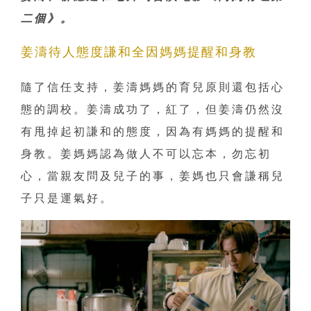
二個》。
姜濤待人態度謙和全因媽媽提醒和身教
隨了信任支持，姜濤媽媽的育兒原則還包括心
態的調校。姜濤成功了，紅了，但姜濤仍然沒
有甩掉起初謙和的態度，因為有媽媽的提醒和
身教。姜媽媽認為做人不可以忘本，勿忘初
心，當親友問及兒子的事，姜媽也只會謙稱兒
子只是運氣好。