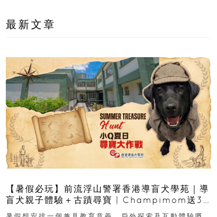
最新文章
【暑假必玩】前流浮山警署香港導盲犬學苑｜導
盲犬親子體驗＋古蹟尋寶 | Champimom送3
組免費名額
暑假想安排一個兼具教育意義、戶外探索及互動體驗嘅