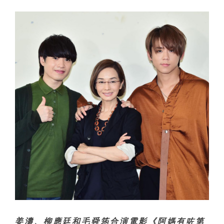
姜濤、柳應廷和毛舜筠合演電影《阿媽有咗第