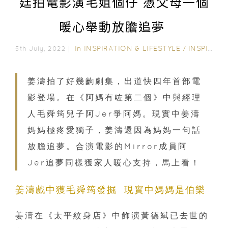
廷拍電影演毛姐個仔 憑父母一個
暖心舉動放膽追夢
In
INSPIRATION & LIFESTYLE
/
INSPIRING STORIES
5th July, 2022｜
姜濤拍了好幾齣劇集，出道快四年首部電
影登場。在《阿媽有咗第二個》中與經理
人毛舜筠兒子阿Jer爭阿媽。現實中姜濤
媽媽極疼愛獨子，姜濤還因為媽媽一句話
放膽追夢。合演電影的Mirror成員阿
Jer追夢同樣獲家人暖心支持，馬上看！
姜濤戲中獲毛舜筠發掘 現實中媽媽是伯樂
姜濤在《太平紋身店》中飾演黃德斌已去世的