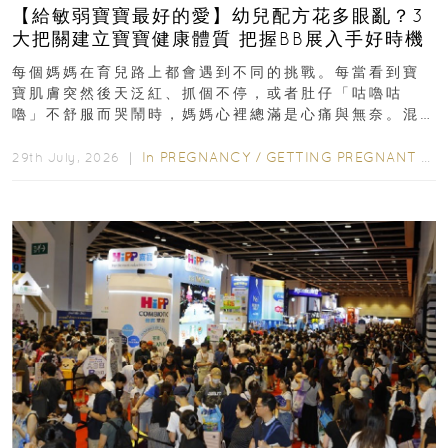
【給敏弱寶寶最好的愛】幼兒配方花多眼亂？3
大把關建立寶寶健康體質 把握BB展入手好時機
每個媽媽在育兒路上都會遇到不同的挑戰。每當看到寶
寶肌膚突然後天泛紅、抓個不停，或者肚仔「咕嚕咕
嚕」不舒服而哭鬧時，媽媽心裡總滿是心痛與無奈。混
合餵養揀奶粉？選擇幼兒配...
In
PREGNANCY
/
GETTING PREGNANT
/
P
29th July, 2026 ｜