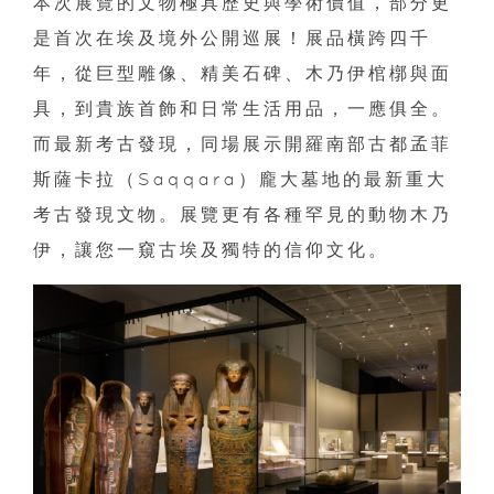
本次展覽的文物極具歷史與學術價值，部分更
是首次在埃及境外公開巡展！展品橫跨四千
年，從巨型雕像、精美石碑、木乃伊棺槨與面
具，到貴族首飾和日常生活用品，一應俱全。
而最新考古發現，同場展示開羅南部古都孟菲
斯薩卡拉（Saqqara）龐大墓地的最新重大
考古發現文物。展覽更有各種罕見的動物木乃
伊，讓您一窺古埃及獨特的信仰文化。