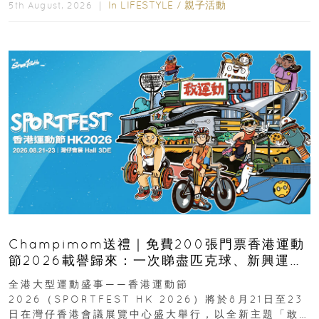
In
LIFESTYLE
/
親子活動
5th August, 2026 ｜
Champimom送禮｜免費200張門票香港運動
節2026載譽歸來：一次睇盡匹克球、新興運
動、街舞比賽＋逾百運動品牌展覽
全港大型運動盛事——香港運動節
2026（SPORTFEST HK 2026）將於8月21日至23
日在灣仔香港會議展覽中心盛大舉行，以全新主題「敢