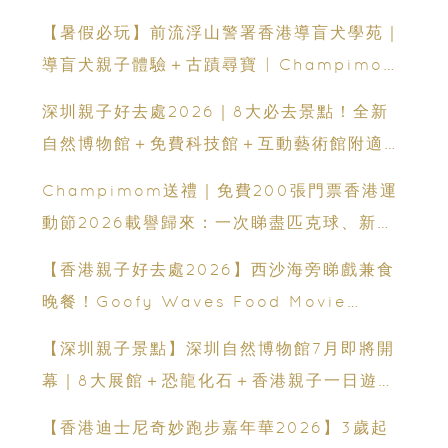
【暑假必玩】前流浮山警署香港導盲犬學苑｜
導盲犬親子體驗＋古蹟尋寶 | Champimom
送3組免費名額
深圳親子好去處2026｜8大必去景點！全新
自然博物館＋免費科技館＋互動藝術館附適合
年齡、交通、門票、開放時間
Champimom送禮｜免費200張門票香港運
動節2026載譽歸來：一次睇盡匹克球、新興
運動、街舞比賽＋逾百運動品牌展覽
【香港親子好去處2026】西沙海旁睇戲兼食
晚餐！Goofy Waves Food Movie
Night 戶外影院逢週末登場
【深圳親子景點】深圳自然博物館7月即將開
幕｜8大展館＋恐龍化石＋香港親子一日遊推
薦
【香港迪士尼奇妙跑步嘉年華2026】3歲起