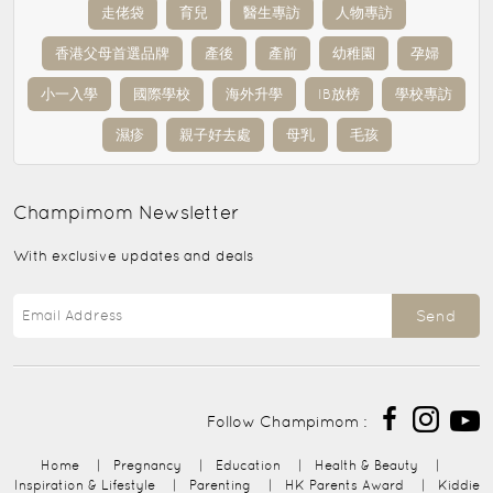
走佬袋
育兒
醫生專訪
人物專訪
香港父母首選品牌
產後
產前
幼稚園
孕婦
小一入學
國際學校
海外升學
IB放榜
學校專訪
濕疹
親子好去處
母乳
毛孩
Champimom
Newsletter
With exclusive updates and deals
Send
Follow Champimom :
Home
|
Pregnancy
|
Education
|
Health & Beauty
|
Inspiration & Lifestyle
|
Parenting
|
HK Parents Award
|
Kiddie