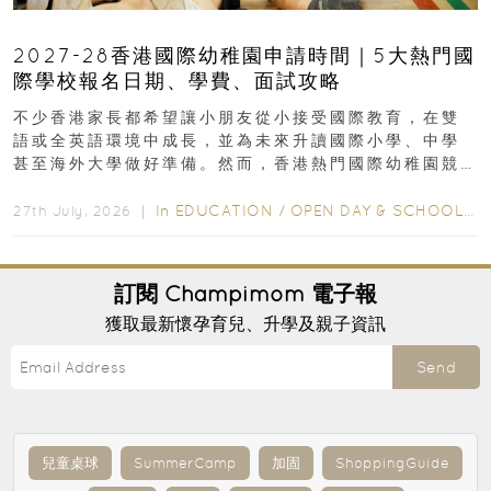
2027-28香港國際幼稚園申請時間｜5大熱門國
際學校報名日期、學費、面試攻略
不少香港家長都希望讓小朋友從小接受國際教育，在雙
語或全英語環境中成長，並為未來升讀國際小學、中學
甚至海外大學做好準備。然而，香港熱門國際幼稚園競
爭激烈，大部分學校會於入學前約一年開始接受申請...
In
EDUCATION
/
OPEN DAY & SCHOOL EVENTS
27th July, 2026 ｜
訂閱
Champimom
電子報
獲取最新懷孕育兒、升學及親子資訊
Send
兒童桌球
SummerCamp
加固
ShoppingGuide