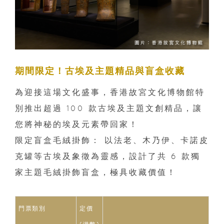
期間限定！古埃及主題精品與盲盒收藏
為迎接這場文化盛事，香港故宮文化博物館特
別推出超過 100 款古埃及主題文創精品，讓
您將神秘的埃及元素帶回家！
限定盲盒毛絨掛飾： 以法老、木乃伊、卡諾皮
克罐等古埃及象徵為靈感，設計了共 6 款獨
家主題毛絨掛飾盲盒，極具收藏價值！
門票類別
定價