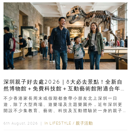
深圳親子好去處2026｜8大必去景點！全新自
然博物館＋免費科技館＋互動藝術館附適合年
齡、交通、門票、開放時間
不少香港家長周末或假期都會帶小朋友北上深圳一日
遊，除了大型商場、遊樂場及主題樂園外，近年深圳更
開設不少集教育、藝術、科技及互動體驗於一身的親子
好去處！暑假唔想再行商場...
In
LIFESTYLE
/
親子活動
6th August, 2026 ｜