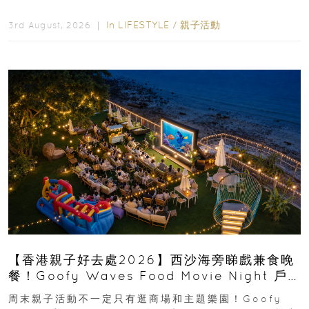
運動大排檔」登場，集合...
In
LIFESTYLE
/
親子活動
3rd August, 2026 ｜
【香港親子好去處2026】西沙海旁睇戲兼食晚
餐！Goofy Waves Food Movie Night 戶
外影院逢週末登場
周末親子活動不一定只有逛商場和主題樂園！Goofy