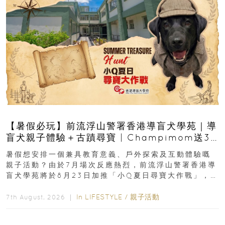
【暑假必玩】前流浮山警署香港導盲犬學苑｜導
盲犬親子體驗＋古蹟尋寶 | Champimom送3
組免費名額
暑假想安排一個兼具教育意義、戶外探索及互動體驗嘅
親子活動？由於7月場次反應熱烈，前流浮山警署香港導
盲犬學苑將於8月23日加推「小Q夏日尋寶大作戰」，家
長與小朋友可以走進前流浮山警署...
In
LIFESTYLE
/
親子活動
7th August, 2026 ｜