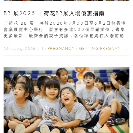
BB 展2026 ︳荷花BB展入場優惠指南
「荷花 BB 展」將於2026年7月30日至8月2日於香港
會議展覽中心舉行，展會有多達500個展銷攤位，齊集
更多最新、最齊全的親子資訊，各位準爸媽在入場前應
先閱讀購物指南...
In
PREGNANCY
/
GETTING PREGNANT
/
P
28th July, 2026 ｜