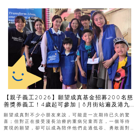
【親子義工2026】願望成真基金招募200名慈
善獎券義工！4歲起可參加｜8月街站遍及港九
新界
願望成真對不少小朋友來說，可能是一次期待已久的驚
喜；但對正在接受漫長治療的重病兒童而言，一個等待
實現的願望，卻可以成為陪伴他們走過低谷、勇敢面對
逆境的重要力量。▲ 願...