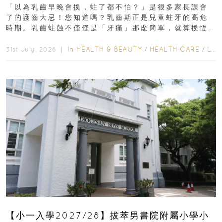
瑯質 兒童牙膏防護指南
「以為乳齒早晚會換，蛀了都不怕？」是很多家長誤會
了的護齒大忌！您知道嗎？乳齒期正是兒童蛀牙的高危
時期。乳齒蛀蝕不僅僅是「牙痛」那麼簡單，就算換恆
齒也有影響！後果將如骨牌效應般...
In
HEALTH & BEAUTY
/
HEALTH CARE
/
LIFESTYLE
31st July, 2026 ｜
【小一入學2027/28】拔萃男書院附屬小學小