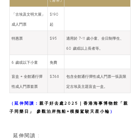
(港幣)
「古埃及文明大展」
$190
成人門票
起
特惠票
$95
適用於 7-11 歲小童、全日制學生、
60 歲或以上長者等。
6 歲或以下小童
免費
盲盒 + 全館通行彈
$368
包含全館通行彈性成人門票一張及限
性成人門票套票
定古埃及主題盲盒一盒。
（延伸閱讀：
親子好去處2025｜香港海事博物館「親
子同樂日」 參觀泊岸拖船+模擬駕駛天星小輪
）
延伸閱讀 :