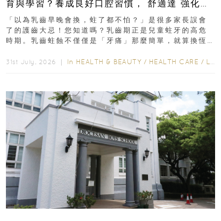
育與學習？養成良好口腔習慣， 舒適達 強化琺
瑯質 兒童牙膏防護指南
「以為乳齒早晚會換，蛀了都不怕？」是很多家長誤會
了的護齒大忌！您知道嗎？乳齒期正是兒童蛀牙的高危
時期。乳齒蛀蝕不僅僅是「牙痛」那麼簡單，就算換恆
齒也有影響！後果將如骨牌效應般...
In
HEALTH & BEAUTY
/
HEALTH CARE
/
LIFESTYLE
31st July, 2026 ｜