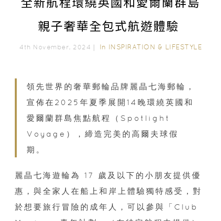
全新航程環繞英國和愛爾蘭群島
親子奢華全包式航遊體驗
In
INSPIRATION & LIFESTYLE
4th November, 2024｜
領先世界的奢華郵輪品牌麗晶七海郵輪，
宣佈在2025年夏季展開14晚環繞英國和
愛爾蘭群島焦點航程（Spotlight
Voyage），締造完美的高爾夫球假
期。
麗晶七海遊輪為 17 歲及以下的小朋友提供優
惠，與全家人在船上和岸上體驗獨特感受，對
於想要旅行冒險的成年人，可以參與「Club