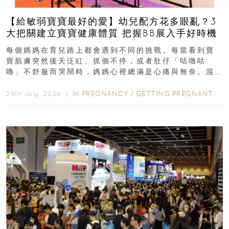
【給敏弱寶寶最好的愛】幼兒配方花多眼亂？3
大把關建立寶寶健康體質 把握BB展入手好時機
每個媽媽在育兒路上都會遇到不同的挑戰。每當看到寶
寶肌膚突然後天泛紅、抓個不停，或者肚仔「咕嚕咕
嚕」不舒服而哭鬧時，媽媽心裡總滿是心痛與無奈。混
合餵養揀奶粉？選擇幼兒配...
In
PREGNANCY
/
GETTING PREGNANT
/
P
29th July, 2026 ｜