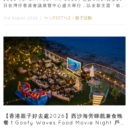
日在灣仔香港會議展覽中心盛大舉行，以全新主題「敢
運動大排檔」登場，集合...
In
LIFESTYLE
/
親子活動
3rd August, 2026 ｜
【香港親子好去處2026】西沙海旁睇戲兼食晚
餐！Goofy Waves Food Movie Night 戶