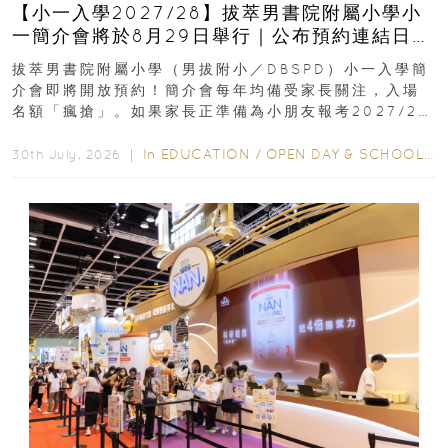
【小一入學2027/28】拔萃男書院附屬小學小
一簡介會將於8月29日舉行｜公布預約連結日期
｜更設有網上重溫
拔萃男書院附屬小學（男拔附小／DBSPD）小一入學簡
介會即將開放預約！簡介會每年均備受家長關注，入場
名額「瘋搶」。如果家長正準備為小朋友報考2027/28
學年小一，想...
In
EDUCATION
/
OPEN DAY & SCHOOL EVENTS
30th July, 2026 ｜