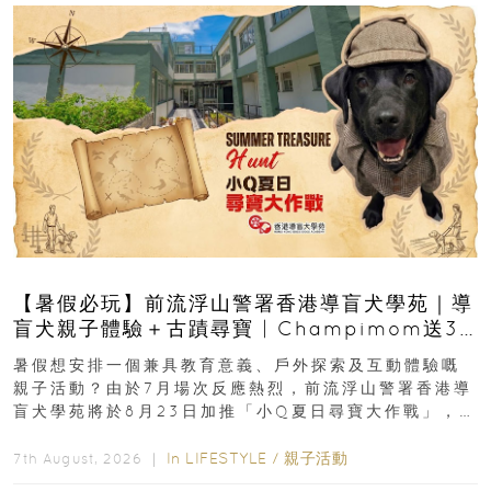
【暑假必玩】前流浮山警署香港導盲犬學苑｜導
盲犬親子體驗＋古蹟尋寶 | Champimom送3
組免費名額
暑假想安排一個兼具教育意義、戶外探索及互動體驗嘅
親子活動？由於7月場次反應熱烈，前流浮山警署香港導
盲犬學苑將於8月23日加推「小Q夏日尋寶大作戰」，家
長與小朋友可以走進前流浮山警署...
In
LIFESTYLE
/
親子活動
7th August, 2026 ｜