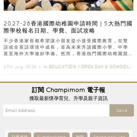
2027-28香港國際幼稚園申請時間｜5大熱門國
際學校報名日期、學費、面試攻略
不少香港家長都希望讓小朋友從小接受國際教育，在雙
語或全英語環境中成長，並為未來升讀國際小學、中學
甚至海外大學做好準備。然而，香港熱門國際幼稚園競
爭激烈，大部分學校會於入學前約一年開始接受申請...
In
EDUCATION
/
OPEN DAY & SCHOOL EVENTS
27th July, 2026 ｜
訂閱
Champimom
電子報
獲取最新懷孕育兒、升學及親子資訊
Send