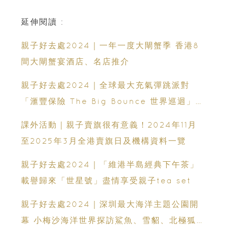
延伸閱讀 :
親子好去處2024｜一年一度大閘蟹季 香港8
間大閘蟹宴酒店、名店推介
親子好去處2024｜全球最大充氣彈跳派對
「滙豐保險 The Big Bounce 世界巡迴」
年底襲港 小朋友日跳夜跳 一齊開心彈起！
課外活動｜親子賣旗很有意義！2024年11月
至2025年3月全港賣旗日及機構資料一覽
親子好去處2024｜「維港半島經典下午茶」
載譽歸來「世星號」盡情享受親子tea set
親子好去處2024｜深圳最大海洋主題公園開
幕 小梅沙海洋世界探訪鯊魚、雪貂、北極狐