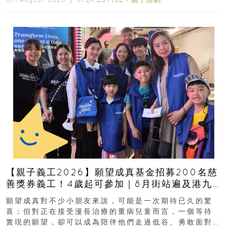
【親子義工2026】願望成真基金招募200名慈
善獎券義工！4歲起可參加｜8月街站遍及港九
新界
願望成真對不少小朋友來說，可能是一次期待已久的驚
喜；但對正在接受漫長治療的重病兒童而言，一個等待
實現的願望，卻可以成為陪伴他們走過低谷、勇敢面對