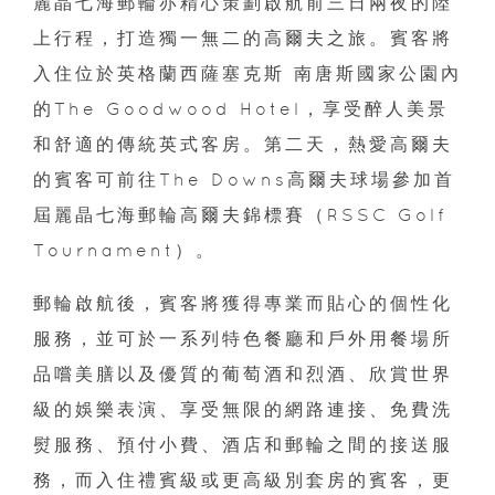
麗晶七海郵輪亦精心策劃啟航前三日兩夜的陸
上行程，打造獨一無二的高爾夫之旅。賓客將
入住位於英格蘭西薩塞克斯 南唐斯國家公園內
的The Goodwood Hotel，享受醉人美景
和舒適的傳統英式客房。第二天，熱愛高爾夫
的賓客可前往The Downs高爾夫球場參加首
屆麗晶七海郵輪高爾夫錦標賽（RSSC Golf
Tournament）。
郵輪啟航後，賓客將獲得專業而貼心的個性化
服務，並可於一系列特色餐廳和戶外用餐場所
品嚐美膳以及優質的葡萄酒和烈酒、欣賞世界
級的娛樂表演、享受無限的網路連接、免費洗
熨服務、預付小費、酒店和郵輪之間的接送服
務，而入住禮賓級或更高級別套房的賓客，更