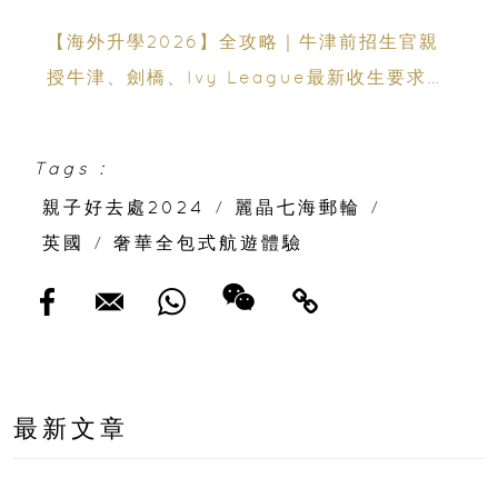
體驗奇幻、科技感的海洋世界
【海外升學2026】全攻略｜牛津前招生官親
授牛津、劍橋、Ivy League最新收生要求｜
免費海外升學講座
Tags :
親子好去處2024
/
麗晶七海郵輪
/
英國
/
奢華全包式航遊體驗
最新文章