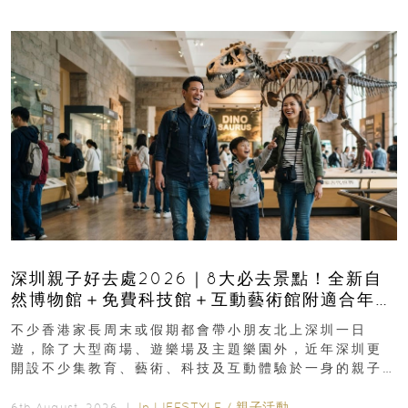
深圳親子好去處2026｜8大必去景點！全新自
然博物館＋免費科技館＋互動藝術館附適合年
齡、交通、門票、開放時間
不少香港家長周末或假期都會帶小朋友北上深圳一日
遊，除了大型商場、遊樂場及主題樂園外，近年深圳更
開設不少集教育、藝術、科技及互動體驗於一身的親子
好去處！暑假唔想再行商場...
In
LIFESTYLE
/
親子活動
6th August, 2026 ｜