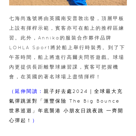
七海尚逸號將由英國南安普敦出發，頂層甲板
上設有揮桿示範，賓客亦可在船上的推桿區練
習。此外，Annika的服裝合作夥伴品牌
LOHLA Sport將於船上舉行時裝秀。到了下
午茶時間，船上將進行高爾夫問答遊戲。球場
內更提供長距離擊球練習課，賓客可把握機
會，在英國的著名球場上盡情揮桿！
（延伸閱讀：
親子好去處2024｜全球最大充
氣彈跳派對「滙豐保險 The Big Bounce
世界巡迴」年底襲港 小朋友日跳夜跳 一齊開
心彈起！
）