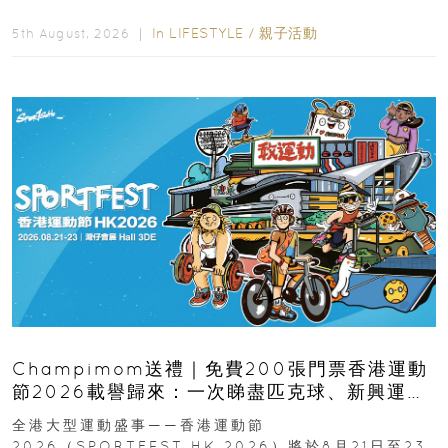
逆境的重要力量。▲ 願...
In
LIFESTYLE
/
親子活動
5th August, 2026 ｜
Champimom送禮｜免費200張門票香港運動
節2026載譽歸來：一次睇盡匹克球、新興運
動、街舞比賽＋逾百運動品牌展覽
全港大型運動盛事——香港運動節
2026（SPORTFEST HK 2026）將於8月21日至23