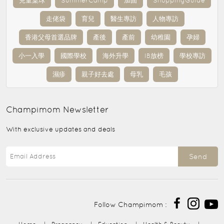
兒童桌球
SummerCamp
加固
ShoppingGuide
走佬袋
育兒
醫生專訪
人物專訪
香港父母首選品牌
產後
產前
幼稚園
孕婦
小一入學
國際學校
海外升學
IB放榜
學校專訪
濕疹
親子好去處
母乳
毛孩
Champimom
Newsletter
With exclusive updates and deals
Send
Follow Champimom :