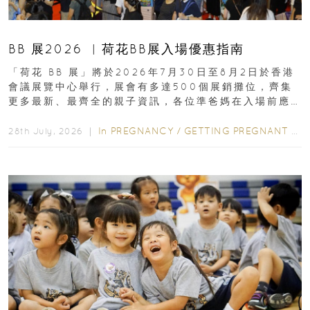
BB 展2026 ︳荷花BB展入場優惠指南
「荷花 BB 展」將於2026年7月30日至8月2日於香港
會議展覽中心舉行，展會有多達500個展銷攤位，齊集
更多最新、最齊全的親子資訊，各位準爸媽在入場前應
先閱讀購物指南...
In
PREGNANCY
/
GETTING PREGNANT
/
P
28th July, 2026 ｜