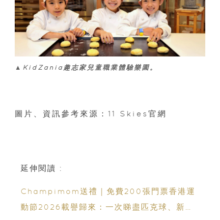
▲KidZania趣志家兒童職業體驗樂園。
圖片、資訊參考來源：11 Skies官網
延伸閱讀 :
Champimom送禮｜免費200張門票香港運
動節2026載譽歸來：一次睇盡匹克球、新興