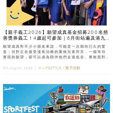
【親子義工2026】願望成真基金招募200名慈
善獎券義工！4歲起可參加｜8月街站遍及港九
新界
願望成真對不少小朋友來說，可能是一次期待已久的驚
喜；但對正在接受漫長治療的重病兒童而言，一個等待
實現的願望，卻可以成為陪伴他們走過低谷、勇敢面對
逆境的重要力量。▲ 願...
In
LIFESTYLE
/
親子活動
5th August, 2026 ｜