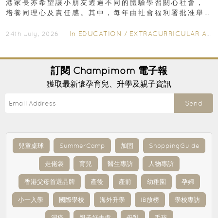
港家長亦希望讓小朋友透過不同的體驗學習關心社會，
培養同理心及責任感。其中，每年由社會福利署批准舉
行的小朋友賣旗日小朋友，正是一項既有教育意義...
In
EDUCATION
/
EXTRACURRICULAR ACTIVITIES
24th July, 2026 ｜
訂閱
Champimom
電子報
獲取最新懷孕育兒、升學及親子資訊
Send
兒童桌球
SummerCamp
加固
ShoppingGuide
走佬袋
育兒
醫生專訪
人物專訪
香港父母首選品牌
產後
產前
幼稚園
孕婦
小一入學
國際學校
海外升學
IB放榜
學校專訪
濕疹
親子好去處
母乳
毛孩