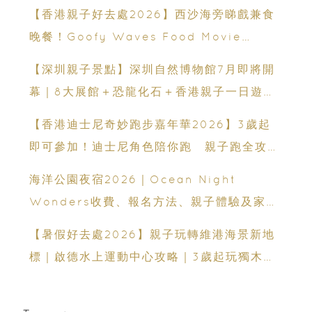
運動、街舞比賽＋逾百運動品牌展覽
【香港親子好去處2026】西沙海旁睇戲兼食
晚餐！Goofy Waves Food Movie
Night 戶外影院逢週末登場
【深圳親子景點】深圳自然博物館7月即將開
幕｜8大展館＋恐龍化石＋香港親子一日遊推
薦
【香港迪士尼奇妙跑步嘉年華2026】3歲起
即可參加！迪士尼角色陪你跑 親子跑全攻略
＋報名日期＋家長貼士
海洋公園夜宿2026｜Ocean Night
Wonders收費、報名方法、親子體驗及家長
必看攻略
【暑假好去處2026】親子玩轉維港海景新地
標｜啟德水上運動中心攻略｜3歲起玩獨木舟
＋7大親子水上活動＋報名方法