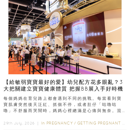
【給敏弱寶寶最好的愛】幼兒配方花多眼亂？3
大把關建立寶寶健康體質 把握BB展入手好時機
每個媽媽在育兒路上都會遇到不同的挑戰。每當看到寶
寶肌膚突然後天泛紅、抓個不停，或者肚仔「咕嚕咕
嚕」不舒服而哭鬧時，媽媽心裡總滿是心痛與無奈。混
合餵養揀奶粉？選擇幼兒配...
In
PREGNANCY
/
GETTING PREGNANT
/
P
29th July, 2026 ｜