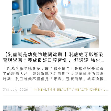
【乳齒期是幼兒防蛀關鍵期 】乳齒蛀牙影響發
育與學習？養成良好口腔習慣， 舒適達 強化琺
瑯質 兒童牙膏防護指南
「以為乳齒早晚會換，蛀了都不怕？」是很多家長誤會
了的護齒大忌！您知道嗎？乳齒期正是兒童蛀牙的高危
時期。乳齒蛀蝕不僅僅是「牙痛」那麼簡單，就算換恆
齒也有影響！後果將如骨牌效應般...
In
HEALTH & BEAUTY
/
HEALTH CARE
/
LIFESTYLE
31st July, 2026 ｜