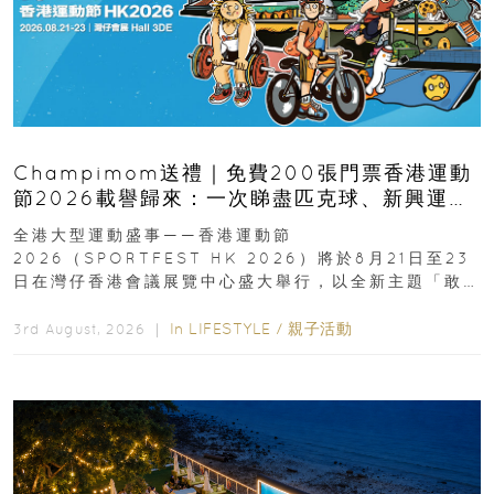
Champimom送禮｜免費200張門票香港運動
節2026載譽歸來：一次睇盡匹克球、新興運
動、街舞比賽＋逾百運動品牌展覽
全港大型運動盛事——香港運動節
2026（SPORTFEST HK 2026）將於8月21日至23
日在灣仔香港會議展覽中心盛大舉行，以全新主題「敢
運動大排檔」登場，集合...
In
LIFESTYLE
/
親子活動
3rd August, 2026 ｜