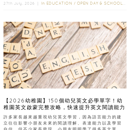
In
EDUCATION
/
OPEN DAY & SCHOOL EVENTS
27th July, 2026 ｜
【2026幼稚園】150個幼兒英文必學單字！幼
稚園英文啟蒙完整攻略，快速提升英文閱讀能力
許多家長越來越重視幼兒英文學習，因為語言能力的建
立往往影響小朋友未來的閱讀理解、表達能力以及學習
自信。但不少家長發現，小朋友明明學了很多英文單