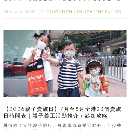
字，真正開始閱讀英文故事書時，仍然容易卡住...
In
EDUCATION
/
ENLIGHTENMENT CORNER
26th July, 2026 ｜
【2026親子賣旗日】7月至8月全港23個賣旗
日時間表｜親子義工活動推介＋參加攻略
暑假除了安排親子旅行、興趣班或遊樂活動外，不少香