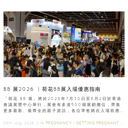
BB 展2026 ︳荷花BB展入場優惠指南
「荷花 BB 展」將於2026年7月30日至8月2日於香港
會議展覽中心舉行，展會有多達500個展銷攤位，齊集
更多最新、最齊全的親子資訊，各位準爸媽在入場前應
先閱讀購物指南...
In
PREGNANCY
/
GETTING PREGNANT
/
P
28th July, 2026 ｜