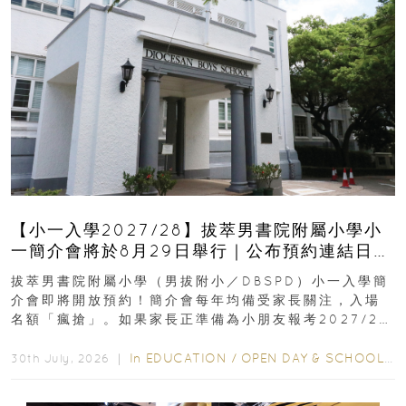
【小一入學2027/28】拔萃男書院附屬小學小
一簡介會將於8月29日舉行｜公布預約連結日期
｜更設有網上重溫
拔萃男書院附屬小學（男拔附小／DBSPD）小一入學簡
介會即將開放預約！簡介會每年均備受家長關注，入場
名額「瘋搶」。如果家長正準備為小朋友報考2027/28
學年小一，想...
In
EDUCATION
/
OPEN DAY & SCHOOL EVENTS
30th July, 2026 ｜