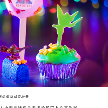
廳全新甜品自助餐
大小朋友味遊星際後於星空下欣賞匯演