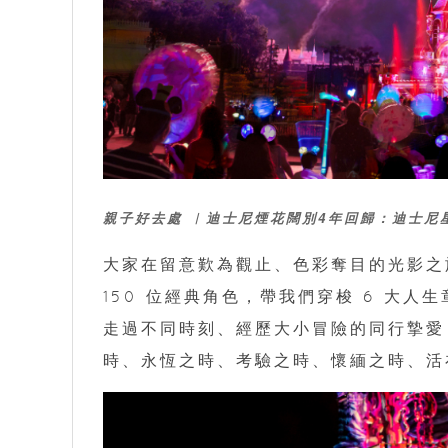
親子好去處 ︳迪士尼煙花闊別4年回歸：
迪士尼
大家在留意歎為觀止、色彩奪目的光影之
150 位經典角色，帶我們穿梭 6 大
走過不同時刻、經歷大小冒險的同行摯愛
時、永恆之時、考驗之時、懷緬之時、活