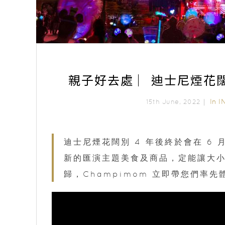
親子好去處 ︳迪士尼煙花
In
I
15th June, 2022｜
迪士尼煙花闊別 4 年後終於會在 6
新的匯演主題美食及商品，定能讓大
歸，Champimom 立即帶您們率先