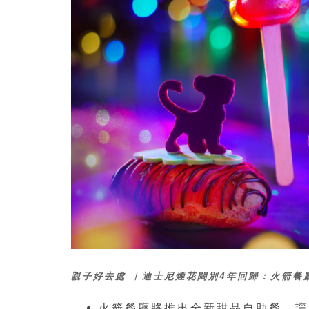
親子好去處 ︳迪士尼煙花闊別4年回歸：
火箭餐
火箭餐廳將推出全新甜品自助餐，讓