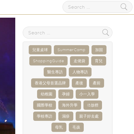
兒童桌球
SummerCamp
加固
ShoppingGuide
走佬袋
育兒
醫生專訪
人物專訪
香港父母首選品牌
產後
產前
幼稚園
孕婦
小一入學
國際學校
海外升學
IB放榜
學校專訪
濕疹
親子好去處
母乳
毛孩