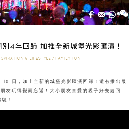
闊別4年回歸 加推全新城堡光影匯演！
NSPIRATION & LIFESTYLE
/
FAMILY FUN
 月 18 日，加上全新的城堡光影匯演回歸！還有推出最
小朋友玩得變而忘返！大小朋友喜愛的親子好去處回
體驗！