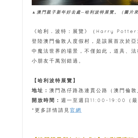
▲澳門親子新年好去處─哈利波特展覽。（圖片
《哈利．波特：展覽》（Harry Potter:
登陸澳門倫敦人度假村，是該展首次於亞
中魔法世界的場景，不僅如此，道具、法
小朋友千萬別錯過。
【哈利波特展覽】
地址：
澳門氹仔路氹連貫公路（澳門倫敦
開放時間：
週一至週日11:00-19:00（
*更多詳情請見
官網