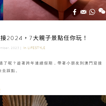
接2024，7大親子景點任你玩！
In
LIFESTYLE
ember, 2023｜
度過了呢？趁著跨年連續假期，帶著小朋友到澳門迎接
快去踩點。
覽