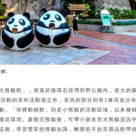
物館。
大熊貓館」，座落於路環石排灣郊野公園內，偌大的
貓活動的室外活動場之外，室內的部分則有2條高低分
貌。「珍稀動物館」則是小熊貓的活動區域，以多種
棲息環境。參觀完熊貓後，可帶小朋友至大熊貓資訊
設施，學習豐富的熊貓知識，離開前不妨至禮品館帶