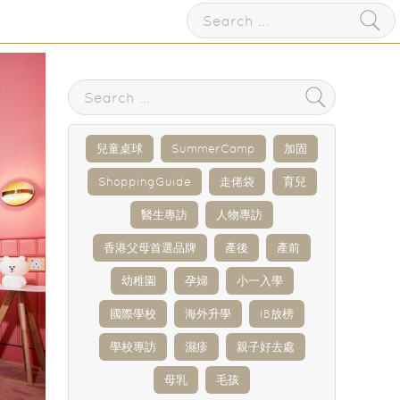
兒童桌球
SummerCamp
加固
ShoppingGuide
走佬袋
育兒
醫生專訪
人物專訪
香港父母首選品牌
產後
產前
幼稚園
孕婦
小一入學
國際學校
海外升學
IB放榜
學校專訪
濕疹
親子好去處
母乳
毛孩