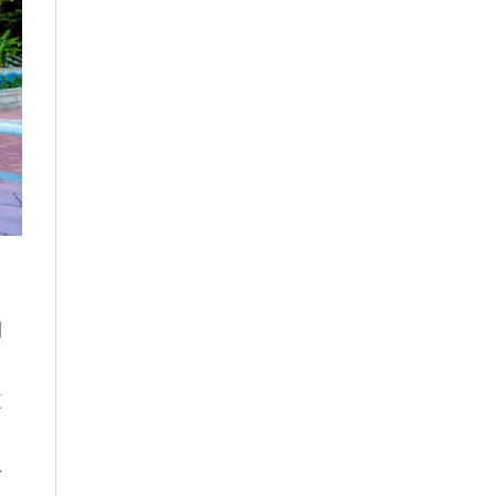
園
布
植
中
份