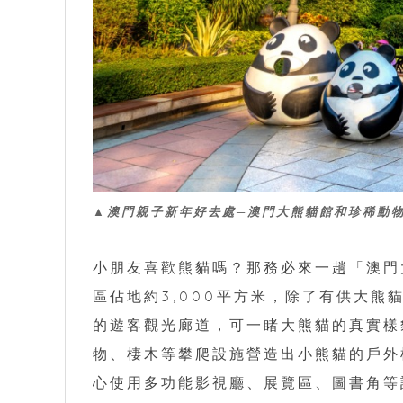
▲澳門親子新年好去處─澳門大熊貓館和珍稀動
小朋友喜歡熊貓嗎？那務必來一趟「澳門
區佔地約3,000平方米，除了有供大熊
的遊客觀光廊道，可一睹大熊貓的真實樣
物、棲木等攀爬設施營造出小熊貓的戶外
心使用多功能影視廳、展覽區、圖書角等