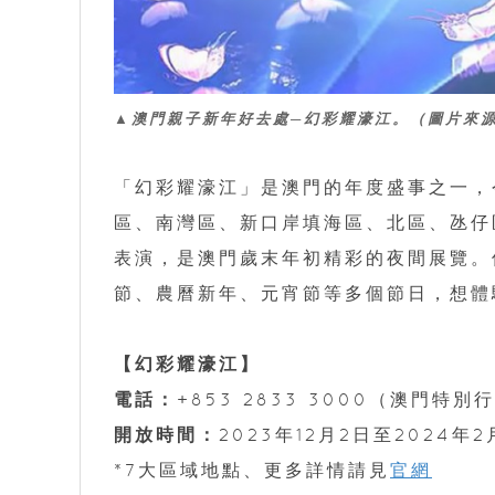
▲澳門親子新年好去處─幻彩耀濠江。（圖片來
「幻彩耀濠江」是澳門的年度盛事之一，
區、南灣區、新口岸填海區、北區、氹仔
表演，是澳門歲末年初精彩的夜間展覽。
節、農曆新年、元宵節等多個節日，想體
【幻彩耀濠江】
電話：
+853 2833 3000（澳門特
開放時間：
2023年12月2日至2024年2月
*7大區域地點、更多詳情請見
官網