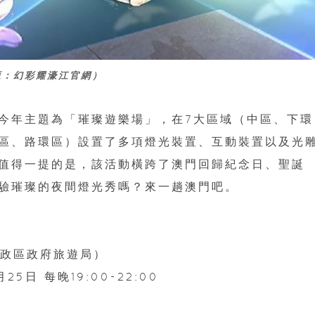
源：幻彩耀濠江官網）
今年主題為「璀璨遊樂場」，在7大區域（中區、下環
區、路環區）設置了多項燈光裝置、互動裝置以及光
值得一提的是，該活動橫跨了澳門回歸紀念日、聖誕
驗璀璨的夜間燈光秀嗎？來一趟澳門吧。
別行政區政府旅遊局）
25日 每晚19:00-22:00