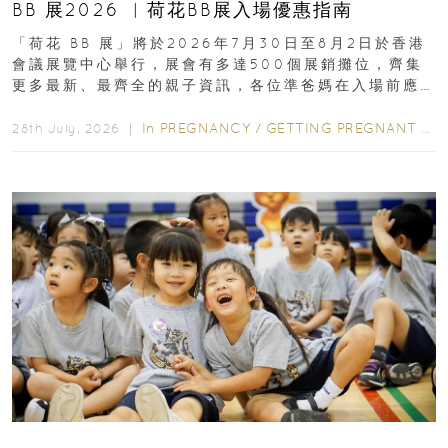
BB 展2026 ︳荷花BB展入場優惠指南
「荷花 BB 展」將於2026年7月30日至8月2日於香港
會議展覽中心舉行，展會有多達500個展銷攤位，齊集
更多最新、最齊全的親子資訊，各位準爸媽在入場前應
先閱讀購物指南...
In
PREGNANCY
/
GETTING PREGNANT
/
P
28th July, 2026 ｜