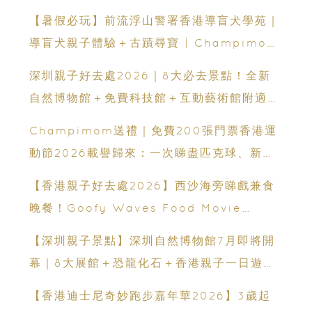
【暑假必玩】前流浮山警署香港導盲犬學苑｜
導盲犬親子體驗＋古蹟尋寶 | Champimom
送3組免費名額
深圳親子好去處2026｜8大必去景點！全新
自然博物館＋免費科技館＋互動藝術館附適合
年齡、交通、門票、開放時間
Champimom送禮｜免費200張門票香港運
動節2026載譽歸來：一次睇盡匹克球、新興
運動、街舞比賽＋逾百運動品牌展覽
【香港親子好去處2026】西沙海旁睇戲兼食
晚餐！Goofy Waves Food Movie
Night 戶外影院逢週末登場
【深圳親子景點】深圳自然博物館7月即將開
幕｜8大展館＋恐龍化石＋香港親子一日遊推
薦
【香港迪士尼奇妙跑步嘉年華2026】3歲起