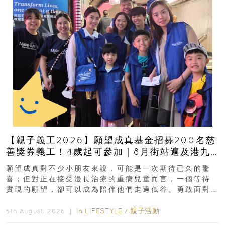
【親子義工2026】願望成真基金招募200名慈
善獎券義工！4歲起可參加｜8月街站遍及港九
新界
願望成真對不少小朋友來說，可能是一次期待已久的驚
喜；但對正在接受漫長治療的重病兒童而言，一個等待
實現的願望，卻可以成為陪伴他們走過低谷、勇敢面對
逆境的重要力量。▲ 願...
In
LIFESTYLE
/
親子活動
5th August, 2026 ｜