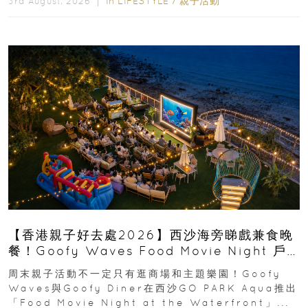
In
LIFESTYLE
/
親子活動
3rd August, 2026 ｜
【香港親子好去處2026】西沙海旁睇戲兼食晚
餐！Goofy Waves Food Movie Night 戶
外影院逢週末登場
周末親子活動不一定只有逛商場和主題樂園！Goofy
Waves與Goofy Diner在西沙GO PARK Aqua推出
「Food Movie Night at the Waterfront」...