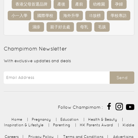
香港父母首選品牌
產後
產前
幼稚園
孕婦
小一入學
國際學校
海外升學
IB放榜
學校專訪
濕疹
親子好去處
母乳
毛孩
Champimom
Newsletter
With exclusive updates and deals
Send
Follow Champimom :
Home
|
Pregnancy
|
Education
|
Health & Beauty
|
Inspiration & Lifestyle
|
Parenting
|
HK Parents Award
|
Kiddie
Careers
|
Privacy Policy
|
Terms and Conditions
|
Advertising