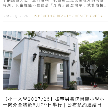
了的護齒大忌！您知道嗎？乳齒期正是兒童蛀牙的高危
時期。乳齒蛀蝕不僅僅是「牙痛」那麼簡單，就算換恆
齒也有影響！後果將如骨牌效應般...
In
HEALTH & BEAUTY
/
HEALTH CARE
/
LIFESTYLE
31st July, 2026 ｜
【小一入學2027/28】拔萃男書院附屬小學小
一簡介會將於8月29日舉行｜公布預約連結日期
｜更設有網上重溫