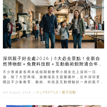
深圳親子好去處2026｜8大必去景點！全新自
然博物館＋免費科技館＋互動藝術館附適合年
齡、交通、門票、開放時間
不少香港家長周末或假期都會帶小朋友北上深圳一日
遊，除了大型商場、遊樂場及主題樂園外，近年深圳更
開設不少集教育、藝術、科技及互動體驗於一身的親子
好去處！暑假唔想再行商場...
In
LIFESTYLE
/
親子活動
6th August, 2026 ｜