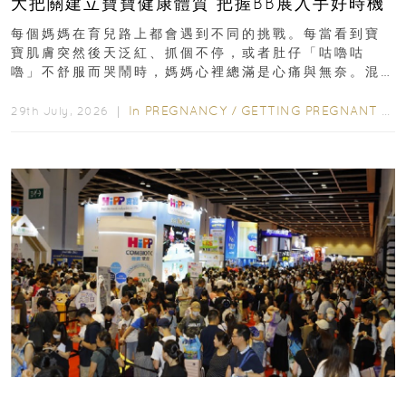
大把關建立寶寶健康體質 把握BB展入手好時機
每個媽媽在育兒路上都會遇到不同的挑戰。每當看到寶
寶肌膚突然後天泛紅、抓個不停，或者肚仔「咕嚕咕
嚕」不舒服而哭鬧時，媽媽心裡總滿是心痛與無奈。混
合餵養揀奶粉？選擇幼兒配...
In
PREGNANCY
/
GETTING PREGNANT
/
P
29th July, 2026 ｜