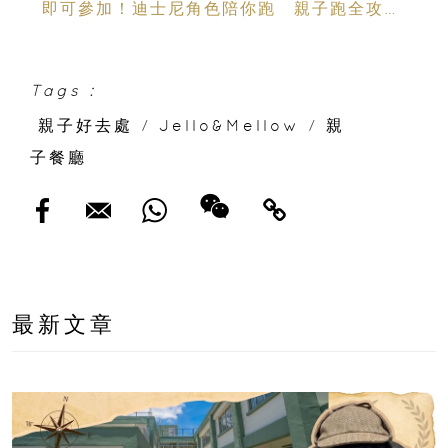
即可參加！迪士尼角色陪你跑 親子跑全攻略
＋報名日期＋家長貼士
Tags :
親子好去處
/
Jello&Mellow
/
親
子餐廳
最新文章