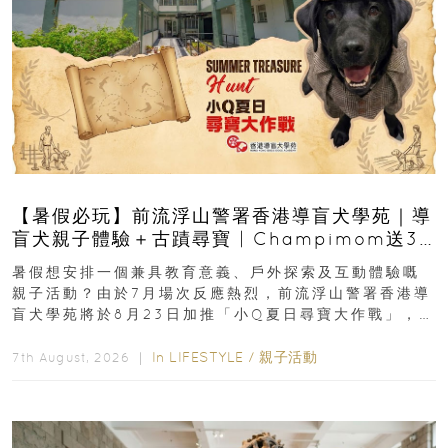
【暑假必玩】前流浮山警署香港導盲犬學苑｜導
盲犬親子體驗＋古蹟尋寶 | Champimom送3
組免費名額
暑假想安排一個兼具教育意義、戶外探索及互動體驗嘅
親子活動？由於7月場次反應熱烈，前流浮山警署香港導
盲犬學苑將於8月23日加推「小Q夏日尋寶大作戰」，家
長與小朋友可以走進前流浮山警署...
In
LIFESTYLE
/
親子活動
7th August, 2026 ｜