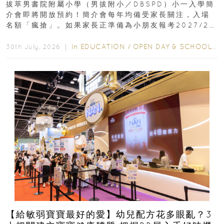
拔萃男書院附屬小學（男拔附小／DBSPD）小一入學簡
介會即將開放預約！簡介會每年均備受家長關注，入場
名額「瘋搶」。如果家長正準備為小朋友報考2027/28
學年小一，想...
In
EDUCATION
/
OPEN DAY & SCHOOL EVENTS
30th July, 2026 ｜
【給敏弱寶寶最好的愛】幼兒配方花多眼亂？3