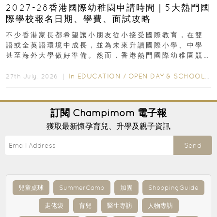
2027-28香港國際幼稚園申請時間｜5大熱門國
際學校報名日期、學費、面試攻略
不少香港家長都希望讓小朋友從小接受國際教育，在雙
語或全英語環境中成長，並為未來升讀國際小學、中學
甚至海外大學做好準備。然而，香港熱門國際幼稚園競
爭激烈，大部分學校會於入學前約一年開始接受申請...
In
EDUCATION
/
OPEN DAY & SCHOOL EVENTS
27th July, 2026 ｜
訂閱
Champimom
電子報
獲取最新懷孕育兒、升學及親子資訊
Send
兒童桌球
SummerCamp
加固
ShoppingGuide
走佬袋
育兒
醫生專訪
人物專訪