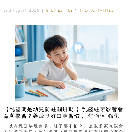
In
LIFESTYLE
/
FIND ACTIVITIES
2nd August, 2026 ｜
【乳齒期是幼兒防蛀關鍵期 】乳齒蛀牙影響發
育與學習？養成良好口腔習慣， 舒適達 強化琺
瑯質 兒童牙膏防護指南
「以為乳齒早晚會換，蛀了都不怕？」是很多家長誤會