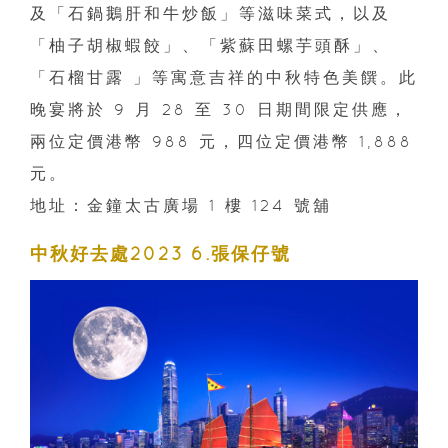
及「石鍋鵝肝和牛炒飯」等滋味菜式，以及
「柚子胡椒蝦餃」、「紫蘇田螺芋頭酥」、
「石榴甘露 」等寓意吉祥的中秋特色美饌。此
晚宴將於 9 月 28 至 30 日期間限定供應，
兩位定價港幣 988 元，四位定價港幣 1,888
元。
地址：金鐘太古廣場 1 樓 124 號舖
中秋好去處2023 6.張保仔號