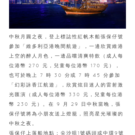
中秋月圓之夜，登上標誌性紅帆木船張保仔號
參加「維多利亞港晚間航遊」，一邊欣賞維港
上空的醉人月色，一邊品嚐清爽特飲（成人每
位港幣 270 元，兒童每位港幣 170 元），
也可於晚上 7 時 30 分或 7 時 45 分參加
「幻彩詠香江航遊」，欣賞炫目迷人的雷射激
光匯演（成人每位港幣 330 元，兒童每位港
幣 230 元）。在 9 月 29 日中秋當晚，張
保仔號將為小朋友送上燈籠，照亮星光璀璨的
中秋之夜。
張保仔上落船地點：尖沙咀1號碼頭或中環9號