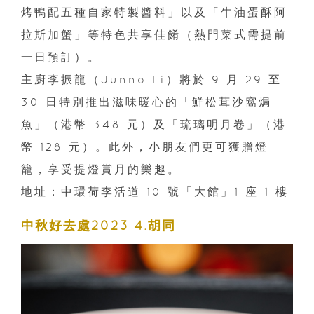
烤鴨配五種自家特製醬料」以及「牛油蛋酥阿
拉斯加蟹」等特色共享佳餚（熱門菜式需提前
一日預訂）。
主廚李振龍（Junno Li）將於 9 月 29 至
30 日特別推出滋味暖心的「鮮松茸沙窩焗
魚」（港幣 348 元）及「琉璃明月卷」（港
幣 128 元）。此外，小朋友們更可獲贈燈
籠，享受提燈賞月的樂趣。
地址：中環荷李活道 10 號「大館」1 座 1 樓
中秋好去處2023 4.胡同