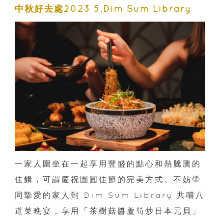
中秋好去處2023 5.Dim Sum Library
一家人圍坐在一起享用豐盛的點心和熱騰騰的
佳餚，可謂慶祝團圓佳節的完美方式。不妨帶
同摯愛的家人到 Dim Sum Library 共嚐八
道菜晚宴，享用「茶樹菇醬蘆筍炒日本元貝」