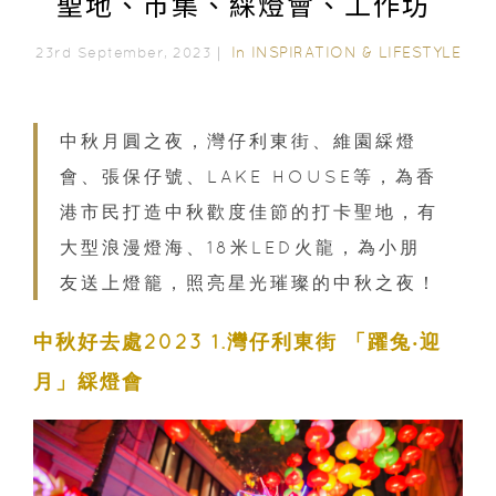
聖地、市集、綵燈會、工作坊
In
INSPIRATION & LIFESTYLE
23rd September, 2023｜
中秋月圓之夜，灣仔利東街、維園綵燈
會、張保仔號、LAKE HOUSE等，為香
港市民打造中秋歡度佳節的打卡聖地，有
大型浪漫燈海、18米LED火龍，為小朋
友送上燈籠，照亮星光璀璨的中秋之夜！
中秋好去處2023 1.灣仔利東街 「躍兔‧迎
月」綵燈會