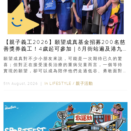
【親子義工2026】願望成真基金招募200名慈
善獎券義工！4歲起可參加｜8月街站遍及港九
新界
願望成真對不少小朋友來說，可能是一次期待已久的驚
喜；但對正在接受漫長治療的重病兒童而言，一個等待
實現的願望，卻可以成為陪伴他們走過低谷、勇敢面對
逆境的重要力量。▲ 願...
In
LIFESTYLE
/
親子活動
5th August, 2026 ｜