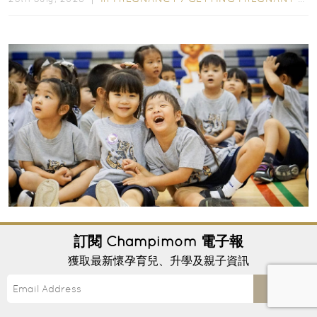
2027-28香港國際幼稚園申請時間｜5大熱門國
訂閱
Champimom
電子報
際學校報名日期、學費、面試攻略
獲取最新懷孕育兒、升學及親子資訊
不少香港家長都希望讓小朋友從小接受國際教育，在雙
Send
語或全英語環境中成長，並為未來升讀國際小學、中學
甚至海外大學做好準備。然而，香港熱門國際幼稚園競