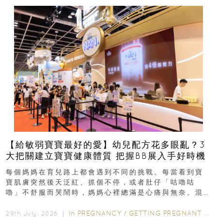
【給敏弱寶寶最好的愛】幼兒配方花多眼亂？3
大把關建立寶寶健康體質 把握BB展入手好時機
每個媽媽在育兒路上都會遇到不同的挑戰。每當看到寶
寶肌膚突然後天泛紅、抓個不停，或者肚仔「咕嚕咕
嚕」不舒服而哭鬧時，媽媽心裡總滿是心痛與無奈。混
合餵養揀奶粉？選擇幼兒配...
In
PREGNANCY
/
GETTING PREGNANT
/
P
29th July, 2026 ｜