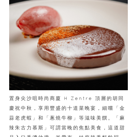
置身尖沙咀時尚商廈 H Zentre 頂層的胡同
慶祝中秋，享用豐盛的十道菜晚宴，細嚐「金
蒜老虎蝦」和「蔥燒牛柳」等滋味美饌。「麻
辣朱古力慕斯」可謂當晚的焦點美食，這道甜