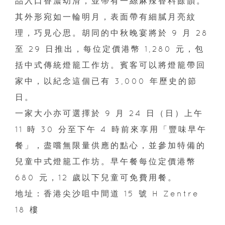
品入口香濃幼滑，並帶有一絲麻辣香料餘韻。
其外形宛如一輪明月，表面帶有細膩月亮紋
理，巧見心思。胡同的中秋晚宴將於 9 月 28
至 29 日推出，每位定價港幣 1,280 元，包
括中式傳統燈籠工作坊。賓客可以將燈籠帶回
家中，以紀念這個已有 3,000 年歷史的節
日。
一家大小亦可選擇於 9 月 24 日（日）上午
11 時 30 分至下午 4 時前來享用「豐味早午
餐」，盡嚐無限量供應的點心，並參加特備的
兒童中式燈籠工作坊。早午餐每位定價港幣
680 元，12 歲以下兒童可免費用餐。
地址：香港尖沙咀中間道 15 號 H Zentre
18 樓