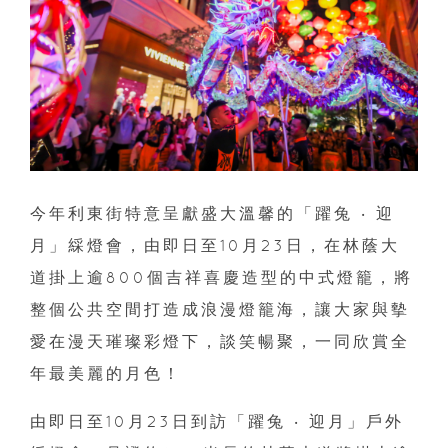
今年利東街特意呈獻盛大溫馨的「躍兔 ‧ 迎
月」綵燈會，由即日至10月23日，在林蔭大
道掛上逾800個吉祥喜慶造型的中式燈籠，將
整個公共空間打造成浪漫燈籠海，讓大家與摰
愛在漫天璀璨彩燈下，談笑暢聚，一同欣賞全
年最美麗的月色！
由即日至10月23日到訪「躍兔 ‧ 迎月」戶外