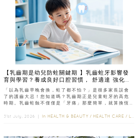
【乳齒期是幼兒防蛀關鍵期 】乳齒蛀牙影響發
育與學習？養成良好口腔習慣， 舒適達 強化琺
瑯質 兒童牙膏防護指南
「以為乳齒早晚會換，蛀了都不怕？」是很多家長誤會
了的護齒大忌！您知道嗎？乳齒期正是兒童蛀牙的高危
時期。乳齒蛀蝕不僅僅是「牙痛」那麼簡單，就算換恆
齒也有影響！後果將如骨牌效應般...
In
HEALTH & BEAUTY
/
HEALTH CARE
/
LIFESTYLE
31st July, 2026 ｜