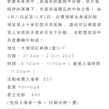
摯愛在夜色中，形成光的森林中穿梭，在月兔
陪伴的璀璨下，共渡浪漫難忘的中秋之夜！ 由
9月21日起至10月2日，白鷺湖將化身成許願
湖並添上十米巨型月亮裝飾， 讓你可以將願望
寫上水燈與天燈於月光下許願， 在歡聲笑語中
共度團圓中秋節！
地址：大埔滘紅林路2號G/F
日期： 21 Sep - 2 Oct 2023
時間：6:30pm - 11:30pm ( 最後入場時間
: 11:00pm )
活動收費入場劵: $50
套票 Package:
星之光影: $90
(包括入場劵一張 + 許願水燈一盞)