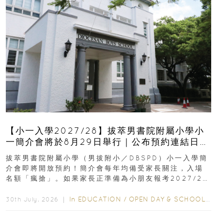
【小一入學2027/28】拔萃男書院附屬小學小
一簡介會將於8月29日舉行｜公布預約連結日期
｜更設有網上重溫
拔萃男書院附屬小學（男拔附小／DBSPD）小一入學簡
介會即將開放預約！簡介會每年均備受家長關注，入場
名額「瘋搶」。如果家長正準備為小朋友報考2027/28
學年小一，想...
In
EDUCATION
/
OPEN DAY & SCHOOL EVENTS
30th July, 2026 ｜