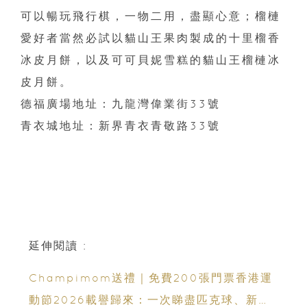
可以暢玩飛行棋，一物二用，盡顯心意；榴槤
愛好者當然必試以貓山王果肉製成的十里榴香
冰皮月餅，以及可可貝妮雪糕的貓山王榴槤冰
皮月餅。
德福廣場地址：九龍灣偉業街33號
青衣城地址：新界青衣青敬路33號
延伸閱讀 :
Champimom送禮｜免費200張門票香港運
動節2026載譽歸來：一次睇盡匹克球、新興