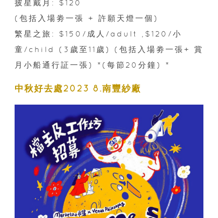
披星戴月: $120
(包括入場劵一張 + 許願天燈一個) ​
繁星之旅: $150/成人/adult ,$120/小
童/child (3歲至11歲) (包括入場劵一張+ 賞
月小船通行証一張) *(每節20分鐘) *
中秋好去處2023 8.南豐紗廠