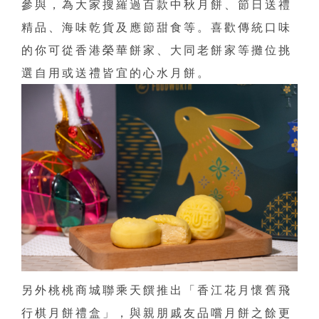
參與，為大家搜羅過百款中秋月餅、節日送禮
精品、海味乾貨及應節甜食等。喜歡傳統口味
的你可從香港榮華餅家、大同老餅家等攤位挑
選自用或送禮皆宜的心水月餅。
另外桃桃商城聯乘天饌推出「香江花月懷舊飛
行棋月餅禮盒」，與親朋戚友品嚐月餅之餘更