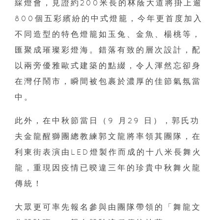
綵燈會，見證約200米長的林蔭大道將掛上逾
800個五彩繽紛的中式燈籠，今年更首度加入
不同造型的特色燈籠如玉兔、金魚、楊桃等，
匯聚成璀璨彩燈海。錯落有致的層次設計，配
以兩旁優雅歐式建築的點綴，令人渾然忘卻身
在灣仔鬧市，瞬間被包裹於濃厚的佳節氣氛當
中。
此外，在中秋節當日（9 月29 日），郭氏功
夫金龍醒獅團總教練郭文龍將率領其團隊，在
利東街表演由LED燈製作而成的十八米長舞火
龍，重現因疫情已暌違三年的珍貴中秋舞火龍
傳統！
大眾更可率先報名參與由團隊帶領的「舞龍文