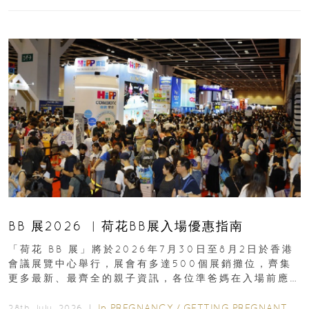
BB 展2026 ︳荷花BB展入場優惠指南
「荷花 BB 展」將於2026年7月30日至8月2日於香港
會議展覽中心舉行，展會有多達500個展銷攤位，齊集
更多最新、最齊全的親子資訊，各位準爸媽在入場前應
先閱讀購物指南...
In
PREGNANCY
/
GETTING PREGNANT
/
P
28th July, 2026 ｜