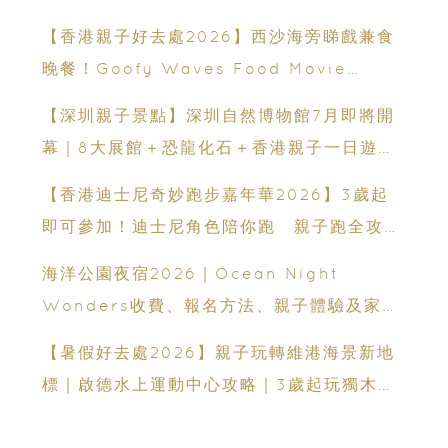
運動、街舞比賽＋逾百運動品牌展覽
【香港親子好去處2026】西沙海旁睇戲兼食
晚餐！Goofy Waves Food Movie
Night 戶外影院逢週末登場
【深圳親子景點】深圳自然博物館7月即將開
幕｜8大展館＋恐龍化石＋香港親子一日遊推
薦
【香港迪士尼奇妙跑步嘉年華2026】3歲起
即可參加！迪士尼角色陪你跑 親子跑全攻略
＋報名日期＋家長貼士
海洋公園夜宿2026｜Ocean Night
Wonders收費、報名方法、親子體驗及家長
必看攻略
【暑假好去處2026】親子玩轉維港海景新地
標｜啟德水上運動中心攻略｜3歲起玩獨木舟
＋7大親子水上活動＋報名方法