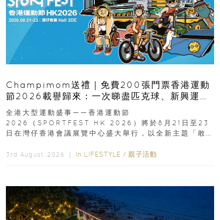
Champimom送禮｜免費200張門票香港運動
節2026載譽歸來：一次睇盡匹克球、新興運
動、街舞比賽＋逾百運動品牌展覽
全港大型運動盛事——香港運動節
2026（SPORTFEST HK 2026）將於8月21日至23
日在灣仔香港會議展覽中心盛大舉行，以全新主題「敢
運動大排檔」登場，集合...
In
LIFESTYLE
/
親子活動
3rd August, 2026 ｜