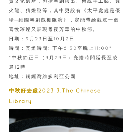
質文化遺產，包括粵劇演出、傳統手工藝、舞
火龍、猜燈謎等，其中更設有《太平處處是優
場─維園粤劇戲棚匯演》，定能帶給觀眾一個
喜悅璀璨又展現粵夜芳華的中秋節。
日期：9月23日至10月2日
時間：亮燈時間: 下午6:30至晚上11:00*
*中秋節正日（9月29日）亮燈時間延長至凌
晨12時
地址：銅鑼灣維多利亞公園
中秋好去處2023 3.The Chinese
Library