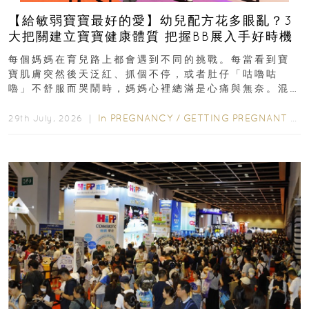
【給敏弱寶寶最好的愛】幼兒配方花多眼亂？3
大把關建立寶寶健康體質 把握BB展入手好時機
每個媽媽在育兒路上都會遇到不同的挑戰。每當看到寶
寶肌膚突然後天泛紅、抓個不停，或者肚仔「咕嚕咕
嚕」不舒服而哭鬧時，媽媽心裡總滿是心痛與無奈。混
合餵養揀奶粉？選擇幼兒配...
In
PREGNANCY
/
GETTING PREGNANT
/
P
29th July, 2026 ｜