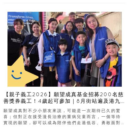
【親子義工2026】願望成真基金招募200名慈
善獎券義工！4歲起可參加｜8月街站遍及港九
新界
願望成真對不少小朋友來說，可能是一次期待已久的驚
喜；但對正在接受漫長治療的重病兒童而言，一個等待
實現的願望，卻可以成為陪伴他們走過低谷、勇敢面對
逆境的重要力量。▲ 願...