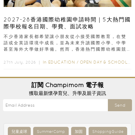
2027-28香港國際幼稚園申請時間｜5大熱門國
際學校報名日期、學費、面試攻略
不少香港家長都希望讓小朋友從小接受國際教育，在雙
語或全英語環境中成長，並為未來升讀國際小學、中學
甚至海外大學做好準備。然而，香港熱門國際幼稚園競
爭激烈，大部分學校會於入學前約一年開始接受申請...
In
EDUCATION
/
OPEN DAY & SCHOOL EVENTS
27th July, 2026 ｜
訂閱
Champimom
電子報
獲取最新懷孕育兒、升學及親子資訊
Send
兒童桌球
SummerCamp
加固
ShoppingGuide