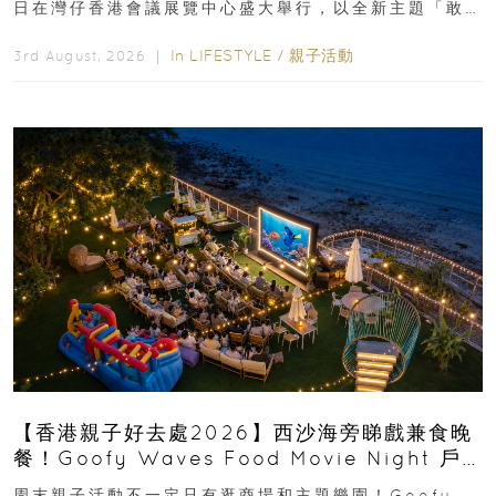
日在灣仔香港會議展覽中心盛大舉行，以全新主題「敢
運動大排檔」登場，集合...
In
LIFESTYLE
/
親子活動
3rd August, 2026 ｜
【香港親子好去處2026】西沙海旁睇戲兼食晚
餐！Goofy Waves Food Movie Night 戶
外影院逢週末登場
周末親子活動不一定只有逛商場和主題樂園！Goofy