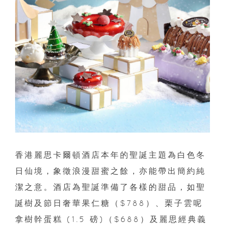
香港麗思卡爾頓酒店本年的聖誕主題為白色冬
日仙境，象徵浪漫甜蜜之餘，亦能帶出簡約純
潔之意。酒店為聖誕準備了各樣的甜品，如聖
誕樹及節日奢華果仁糖（$788）、栗子雲呢
拿樹幹蛋糕 (1.5 磅)（$688）及麗思經典義