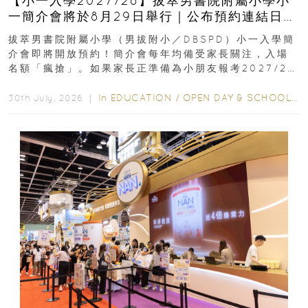
【小一入學2027/28】拔萃男書院附屬小學小
一簡介會將於8月29日舉行｜公布預約連結日期
｜更設有網上重溫
拔萃男書院附屬小學（男拔附小／DBSPD）小一入學簡
介會即將開放預約！簡介會每年均備受家長關注，入場
名額「瘋搶」。如果家長正準備為小朋友報考2027/28
學年小一，想...
In
EDUCATION
/
OPEN DAY & SCHOOL EVENTS
30th July, 2026 ｜