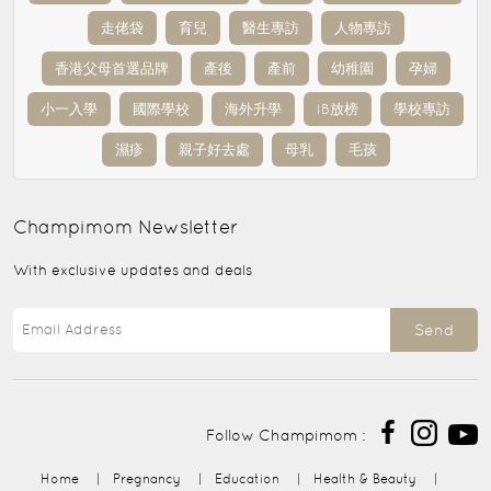
走佬袋
育兒
醫生專訪
人物專訪
香港父母首選品牌
產後
產前
幼稚園
孕婦
小一入學
國際學校
海外升學
IB放榜
學校專訪
濕疹
親子好去處
母乳
毛孩
Champimom
Newsletter
With exclusive updates and deals
Send
Follow Champimom :
Home
|
Pregnancy
|
Education
|
Health & Beauty
|