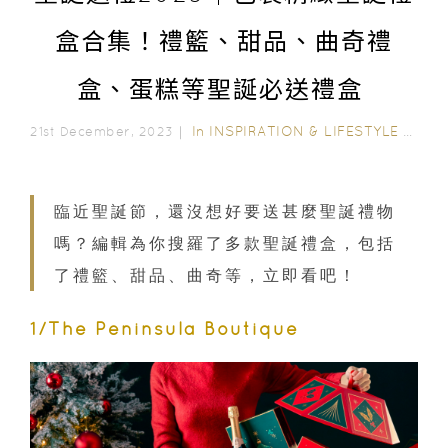
盒合集！禮籃、甜品、曲奇禮
盒、蛋糕等聖誕必送禮盒
In
INSPIRATION & LIFESTYLE
/
STYL
21st December, 2023｜
臨近聖誕節，還沒想好要送甚麼聖誕禮物
嗎？編輯為你搜羅了多款聖誕禮盒，包括
了禮籃、甜品、曲奇等，立即看吧！
1/The Peninsula Boutique