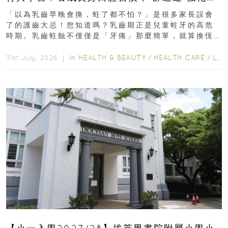
瑯質 兒童牙膏防護指南
「以為乳齒早晚會換，蛀了都不怕？」是很多家長誤會
了的護齒大忌！您知道嗎？乳齒期正是兒童蛀牙的高危
時期。乳齒蛀蝕不僅僅是「牙痛」那麼簡單，就算換恆
齒也有影響！後果將如骨牌效應般...
In
HEALTH & BEAUTY
/
HEALTH CARE
/
LIFESTYLE
31st July, 2026 ｜