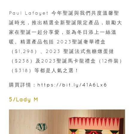
Paul Lafayet 今年聖誕與我們共度溫馨聖
誕時光，推出精選全新聖誕限定產品，鼓勵大
家在聖誕一起分享愛，並為冬日添上一絲溫
暖。精選產品包括 2023聖誕奢華禮盒
（$1,298）、2023 聖誕法式焦糖燉蛋撻
（$238）及2023聖誕馬卡龍禮盒（12件裝）
（$318）等都是人氣之選！
購買詳情：
https://bit.ly/41A6Lx6
5/Lady M