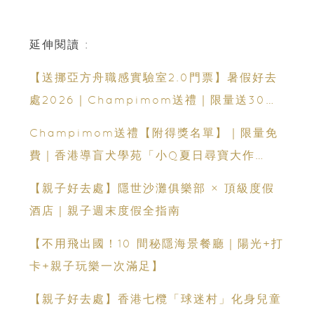
延伸閱讀 :
【送挪亞方舟職感實驗室2.0門票】暑假好去
處2026｜Champimom送禮｜限量送30套
親子門票連遊戲代幣 （總值HK$10,680）
Champimom送禮【附得獎名單】｜限量免
體驗六大職業角色 玩轉暑假！
費｜香港導盲犬學苑「小Q夏日尋寶大作
戰」：親子活動＋導盲犬工作示範＋古蹟尋寶
【親子好去處】隱世沙灘俱樂部 × 頂級度假
酒店｜親子週末度假全指南
【不用飛出國！10 間秘隱海景餐廳｜陽光+打
卡+親子玩樂一次滿足】
【親子好去處】香港七欖「球迷村」化身兒童