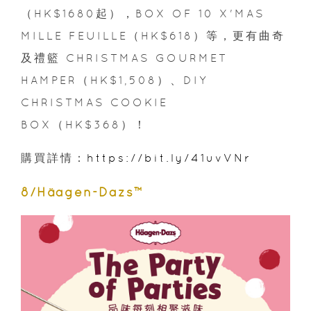
（HK$1680起），BOX OF 10 X'MAS
MILLE FEUILLE（HK$618）等，更有曲奇
及禮籃 CHRISTMAS GOURMET
HAMPER（HK$1,508）、DIY
CHRISTMAS COOKIE
BOX（HK$368）！
購買詳情：
https://bit.ly/41uvVNr
8/Häagen-Dazs™