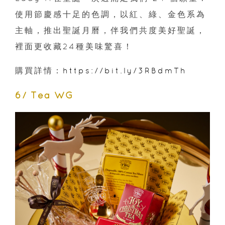
使用節慶感十足的色調，以紅、綠、金色系為
主軸，推出聖誕月曆，伴我們共度美好聖誕，
裡面更收藏24種美味驚喜！
購買詳情：
https://bit.ly/3RBdmTh
6/ Tea WG