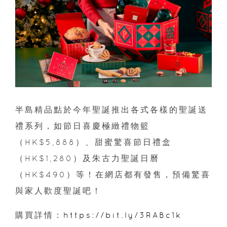
半島精品點於今年聖誕推出各式各樣的聖誕送
禮系列，如節日喜慶極緻禮物籃
（HK$5,888）、甜蜜驚喜節日禮盒
（HK$1,280）及朱古力聖誕日曆
（HK$490）等！在網店都有發售，預備驚喜
與家人歡度聖誕吧！
購買詳情：
https://bit.ly/3RABc1k