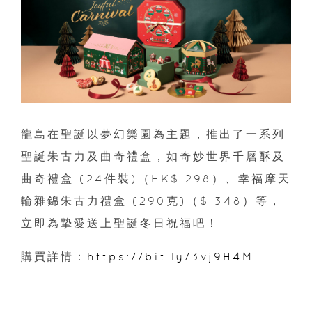
龍島在聖誕以夢幻樂園為主題，推出了一系列
聖誕朱古力及曲奇禮盒，如奇妙世界千層酥及
曲奇禮盒 (24件裝)（HK$ 298）、幸福摩天
輪雜錦朱古力禮盒 (290克)（$ 348）等，
立即為摯愛送上聖誕冬日祝福吧！
購買詳情：
https://bit.ly/3vj9H4M