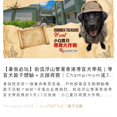
【暑假必玩】前流浮山警署香港導盲犬學苑｜導
盲犬親子體驗＋古蹟尋寶 | Champimom送3
組免費名額
暑假想安排一個兼具教育意義、戶外探索及互動體驗嘅
親子活動？由於7月場次反應熱烈，前流浮山警署香港導
盲犬學苑將於8月23日加推「小Q夏日尋寶大作戰」，家
長與小朋友可以走進前流浮山警署...
In
LIFESTYLE
/
親子活動
7th August, 2026 ｜