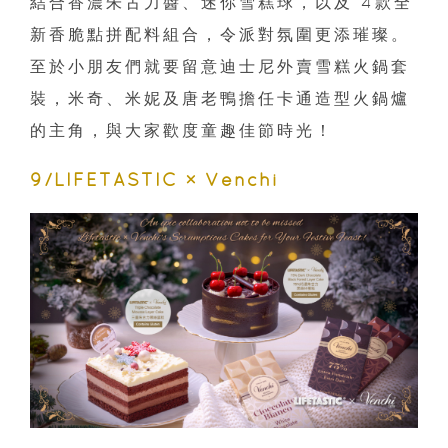
結合香濃朱古力醬、迷你雪糕球，以及 4款全
新香脆點拼配料組合，令派對氛圍更添璀璨。
至於小朋友們就要留意迪士尼外賣雪糕火鍋套
裝，米奇、米妮及唐老鴨擔任卡通造型火鍋爐
的主角，與大家歡度童趣佳節時光！
9/LIFETASTIC × Venchi