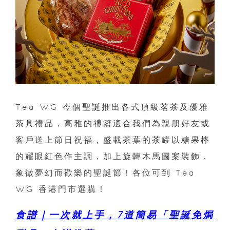
Tea WG 今個聖誕推出各式頂級茗茶及優雅
茶具禮品，高雅的禮籃適合我們為親朋好友或
客戶送上節日祝福，盛載茶葉的茶罐以糖果棒
的耀眼紅色作主調，加上旋轉木馬圖案裝飾，
象徵夢幻而歡樂的聖誕節！各位可到 Tea
WG 香港門市選購！
食譜｜一次就上手，7道簡易「聖誕免焗