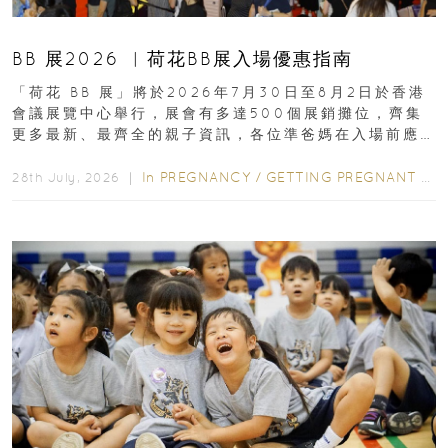
BB 展2026 ︳荷花BB展入場優惠指南
「荷花 BB 展」將於2026年7月30日至8月2日於香港
會議展覽中心舉行，展會有多達500個展銷攤位，齊集
更多最新、最齊全的親子資訊，各位準爸媽在入場前應
先閱讀購物指南...
In
PREGNANCY
/
GETTING PREGNANT
/
P
28th July, 2026 ｜