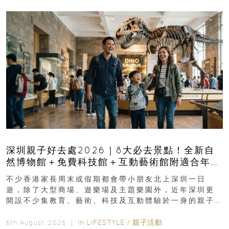
深圳親子好去處2026｜8大必去景點！全新自
然博物館＋免費科技館＋互動藝術館附適合年
齡、交通、門票、開放時間
不少香港家長周末或假期都會帶小朋友北上深圳一日
遊，除了大型商場、遊樂場及主題樂園外，近年深圳更
開設不少集教育、藝術、科技及互動體驗於一身的親子
好去處！暑假唔想再行商場...
In
LIFESTYLE
/
親子活動
6th August, 2026 ｜