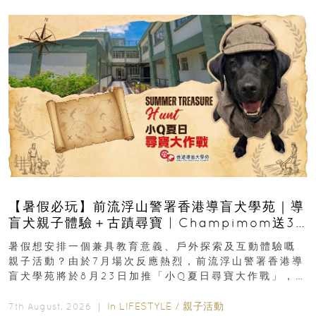
【暑假必玩】前流浮山警署香港導盲犬學苑｜導
盲犬親子體驗＋古蹟尋寶 | Champimom送3
組免費名額
暑假想安排一個兼具教育意義、戶外探索及互動體驗嘅
親子活動？由於7月場次反應熱烈，前流浮山警署香港導
盲犬學苑將於8月23日加推「小Q夏日尋寶大作戰」，家
長與小朋友可以走進前流浮山警署...
In
LIFESTYLE
/
親子活動
7th August, 2026 ｜