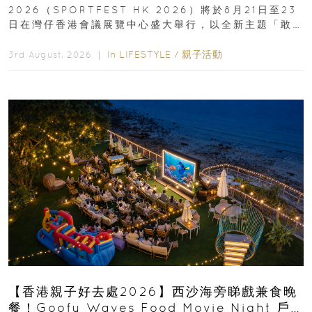
2026（SPORTFEST HK 2026）將於8月21日至23
日在灣仔香港會議展覽中心盛大舉行，以全新主題「敢
運動大排檔」登場，集合...
In
LIFESTYLE
/
親子活動
3rd August, 2026 ｜
【香港親子好去處2026】西沙海旁睇戲兼食晚
餐！Goofy Waves Food Movie Night 戶