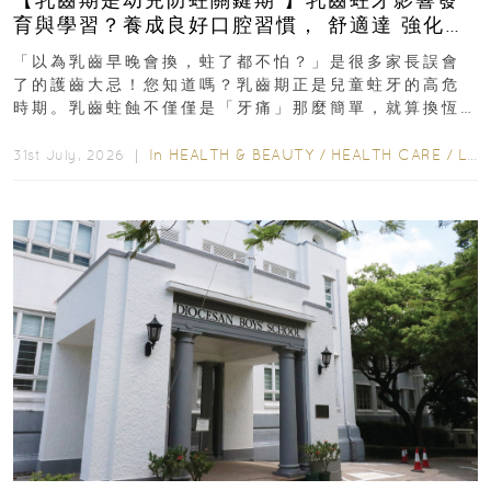
育與學習？養成良好口腔習慣， 舒適達 強化琺
瑯質 兒童牙膏防護指南
「以為乳齒早晚會換，蛀了都不怕？」是很多家長誤會
了的護齒大忌！您知道嗎？乳齒期正是兒童蛀牙的高危
時期。乳齒蛀蝕不僅僅是「牙痛」那麼簡單，就算換恆
齒也有影響！後果將如骨牌效應般...
In
HEALTH & BEAUTY
/
HEALTH CARE
/
LIFESTYLE
31st July, 2026 ｜