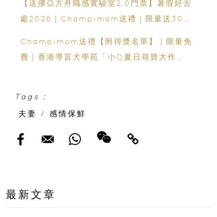
【送挪亞方舟職感實驗室2.0門票】暑假好去
處2026｜Champimom送禮｜限量送30套
親子門票連遊戲代幣 （總值HK$10,680）
Champimom送禮【附得獎名單】｜限量免
體驗六大職業角色 玩轉暑假！
費｜香港導盲犬學苑「小Q夏日尋寶大作
戰」：親子活動＋導盲犬工作示範＋古蹟尋寶
Tags :
夫妻
/
感情保鮮
最新文章