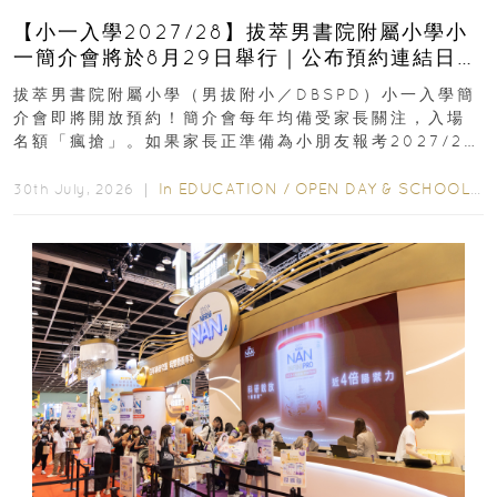
【小一入學2027/28】拔萃男書院附屬小學小
一簡介會將於8月29日舉行｜公布預約連結日期
｜更設有網上重溫
拔萃男書院附屬小學（男拔附小／DBSPD）小一入學簡
介會即將開放預約！簡介會每年均備受家長關注，入場
名額「瘋搶」。如果家長正準備為小朋友報考2027/28
學年小一，想...
In
EDUCATION
/
OPEN DAY & SCHOOL EVENTS
30th July, 2026 ｜