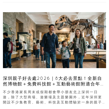
深圳親子好去處2026｜8大必去景點！全新自
然博物館＋免費科技館＋互動藝術館附適合年
齡、交通、門票、開放時間
不少香港家長周末或假期都會帶小朋友北上深圳一日
遊，除了大型商場、遊樂場及主題樂園外，近年深圳更
開設不少集教育、藝術、科技及互動體驗於一身的親子
好去處！暑假唔想再行商場...