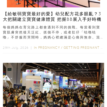
【給敏弱寶寶最好的愛】幼兒配方花多眼亂？3
大把關建立寶寶健康體質 把握BB展入手好時機
每個媽媽在育兒路上都會遇到不同的挑戰。每當看到寶
寶肌膚突然後天泛紅、抓個不停，或者肚仔「咕嚕咕
嚕」不舒服而哭鬧時，媽媽心裡總滿是心痛與無奈。混
合餵養揀奶粉？選擇幼兒配...
In
PREGNANCY
/
GETTING PREGNANT
/
P
29th July, 2026 ｜