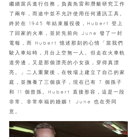
繼續當兵進行任務，負責魚雷和潛艇研究工作
了兩年，而途中並不允許使用任何通訊工具。
終於在 1945 年結束服役後，Hubert 登上
了回家的火車，並於先前向 June 發了一封
電報，而 Hubert 憶述那刻的心情「當我們
駛入車站時，月台上空無一人。但走在火車軌
道旁邊，又是那個漂亮的小女孩，穿得真漂
亮。」二人重聚後，在牧場上建立了自己的家
庭，並撫養了三個孩子，現在已有 7 個孫子
和 11 個曾孫。Hubert 直接形容，這是一段
非常、非常幸福的婚姻！ June 也在旁同
意。