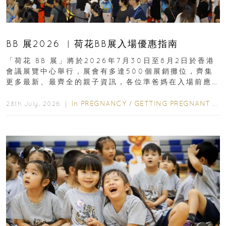
BB 展2026 ︳荷花BB展入場優惠指南
「荷花 BB 展」將於2026年7月30日至8月2日於香港
會議展覽中心舉行，展會有多達500個展銷攤位，齊集
更多最新、最齊全的親子資訊，各位準爸媽在入場前應
先閱讀購物指南...
In
PREGNANCY
/
GETTING PREGNANT
/
P
28th July, 2026 ｜