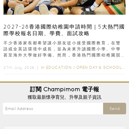
2027-28香港國際幼稚園申請時間｜5大熱門國
際學校報名日期、學費、面試攻略
不少香港家長都希望讓小朋友從小接受國際教育，在雙
語或全英語環境中成長，並為未來升讀國際小學、中學
甚至海外大學做好準備。然而，香港熱門國際幼稚園競
爭激烈，大部分學校會於入學前約一年開始接受申請...
In
EDUCATION
/
OPEN DAY & SCHOOL EVENTS
27th July, 2026 ｜
訂閱
Champimom
電子報
獲取最新懷孕育兒、升學及親子資訊
Send