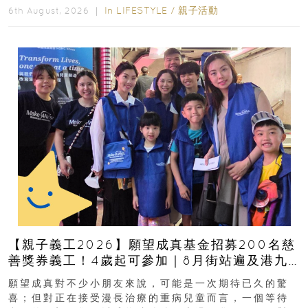
In
LIFESTYLE
/
親子活動
6th August, 2026 ｜
【親子義工2026】願望成真基金招募200名慈
善獎券義工！4歲起可參加｜8月街站遍及港九
新界
願望成真對不少小朋友來說，可能是一次期待已久的驚
喜；但對正在接受漫長治療的重病兒童而言，一個等待