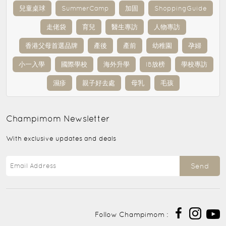
兒童桌球
SummerCamp
加固
ShoppingGuide
走佬袋
育兒
醫生專訪
人物專訪
香港父母首選品牌
產後
產前
幼稚園
孕婦
小一入學
國際學校
海外升學
IB放榜
學校專訪
濕疹
親子好去處
母乳
毛孩
Champimom
Newsletter
With exclusive updates and deals
Send
Follow Champimom :