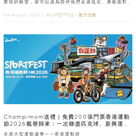
實現的願望，卻可以成為陪伴他們走過低谷、勇敢面對
逆境的重要力量。▲ 願...
In
LIFESTYLE
/
親子活動
5th August, 2026 ｜
Champimom送禮｜免費200張門票香港運動
節2026載譽歸來：一次睇盡匹克球、新興運
動、街舞比賽＋逾百運動品牌展覽
全港大型運動盛事——香港運動節