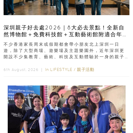
深圳親子好去處2026｜8大必去景點！全新自
然博物館＋免費科技館＋互動藝術館附適合年
齡、交通、門票、開放時間
不少香港家長周末或假期都會帶小朋友北上深圳一日
遊，除了大型商場、遊樂場及主題樂園外，近年深圳更
開設不少集教育、藝術、科技及互動體驗於一身的親子
好去處！暑假唔想再行商場...
In
LIFESTYLE
/
親子活動
6th August, 2026 ｜