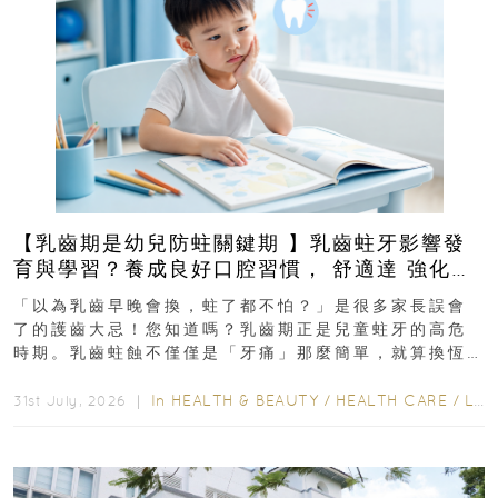
【乳齒期是幼兒防蛀關鍵期 】乳齒蛀牙影響發
育與學習？養成良好口腔習慣， 舒適達 強化琺
瑯質 兒童牙膏防護指南
「以為乳齒早晚會換，蛀了都不怕？」是很多家長誤會
了的護齒大忌！您知道嗎？乳齒期正是兒童蛀牙的高危
時期。乳齒蛀蝕不僅僅是「牙痛」那麼簡單，就算換恆
齒也有影響！後果將如骨牌效應般...
In
HEALTH & BEAUTY
/
HEALTH CARE
/
LIFESTYLE
31st July, 2026 ｜