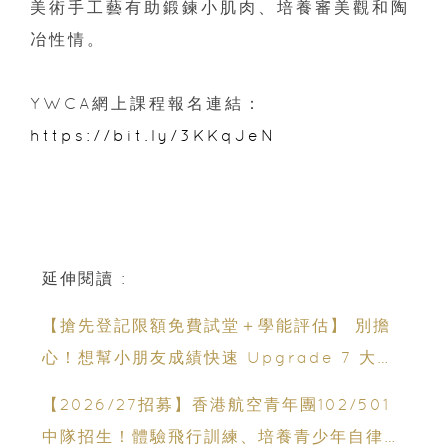
美術手工藝有助鍛鍊小肌肉、培養審美觀和陶
冶性情。
YWCA網上課程報名連結：
https://bit.ly/3KKqJeN
延伸閱讀 :
【搶先登記限額免費試堂＋學能評估】 別擔
心！想幫小朋友成績快速 Upgrade 7 大暑
期課程一覽｜6星期追6個月進度
【2026/27招募】香港航空青年團102/501
中隊招生！體驗飛行訓練、培養青少年自律與