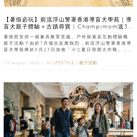
【暑假必玩】前流浮山警署香港導盲犬學苑｜導
盲犬親子體驗＋古蹟尋寶 | Champimom送3
組免費名額
暑假想安排一個兼具教育意義、戶外探索及互動體驗嘅
親子活動？由於7月場次反應熱烈，前流浮山警署香港導
盲犬學苑將於8月23日加推「小Q夏日尋寶大作戰」，家
長與小朋友可以走進前流浮山警署...
In
LIFESTYLE
/
親子活動
7th August, 2026 ｜