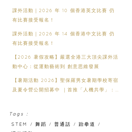
領袖能力
課外活動｜2026 年 10 個香港英文比賽 仍
有比賽接受報名！
課外活動｜2026 年 14 個香港中文比賽 仍
有比賽接受報名！
【2026 暑假攻略】嚴選全港三大頂尖課外活
動中心：從運動藝術到 創意思維發展
【暑期活動 2026】聖保羅男女暑期學校寄宿
及夏令營公開招募中 ｜首推「人機共學」：
聯乘蘇格蘭場專家、拍賣官｜10-14 歲必報的
領袖體驗營
Tags :
STEM
/
舞蹈
/
普通話
/
跆拳道
/