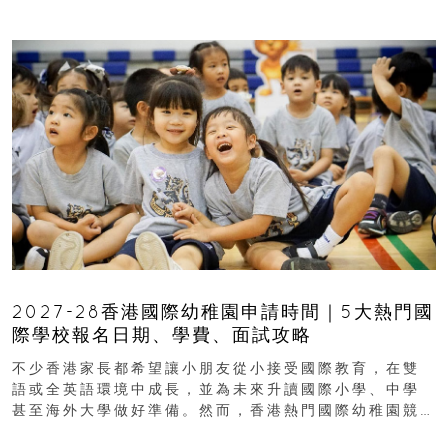
2027-28香港國際幼稚園申請時間｜5大熱門國
際學校報名日期、學費、面試攻略
不少香港家長都希望讓小朋友從小接受國際教育，在雙
語或全英語環境中成長，並為未來升讀國際小學、中學
甚至海外大學做好準備。然而，香港熱門國際幼稚園競
爭激烈，大部分學校會於入學前約一年開始接受申請...