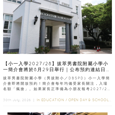
【小一入學2027/28】拔萃男書院附屬小學小
一簡介會將於8月29日舉行｜公布預約連結日期
｜更設有網上重溫
拔萃男書院附屬小學（男拔附小／DBSPD）小一入學簡
介會即將開放預約！簡介會每年均備受家長關注，入場
名額「瘋搶」。如果家長正準備為小朋友報考2027/28
學年小一，想...
In
EDUCATION
/
OPEN DAY & SCHOOL EVENTS
30th July, 2026 ｜