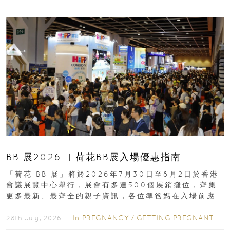
BB 展2026 ︳荷花BB展入場優惠指南
「荷花 BB 展」將於2026年7月30日至8月2日於香港
會議展覽中心舉行，展會有多達500個展銷攤位，齊集
更多最新、最齊全的親子資訊，各位準爸媽在入場前應
先閱讀購物指南...
In
PREGNANCY
/
GETTING PREGNANT
/
P
28th July, 2026 ｜