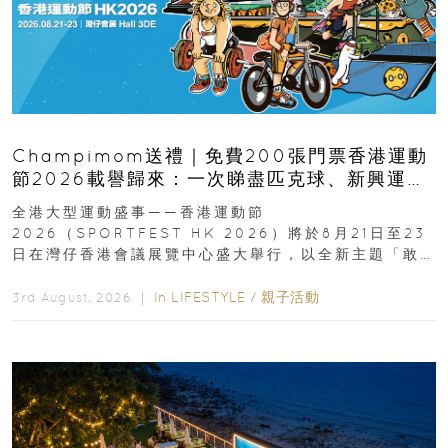
Champimom送禮｜免費200張門票香港運動
節2026載譽歸來：一次睇盡匹克球、新興運
動、街舞比賽＋逾百運動品牌展覽
全港大型運動盛事——香港運動節
2026（SPORTFEST HK 2026）將於8月21日至23
日在灣仔香港會議展覽中心盛大舉行，以全新主題「敢
運動大排檔」登場，集合...
In
LIFESTYLE
/
親子活動
3rd August, 2026 ｜