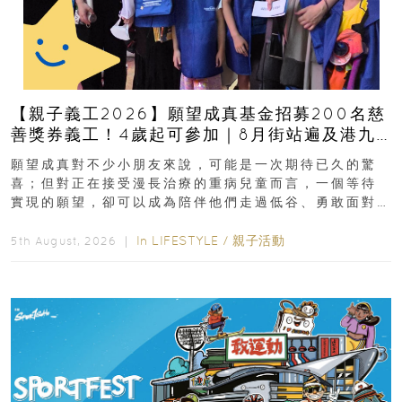
【親子義工2026】願望成真基金招募200名慈
善獎券義工！4歲起可參加｜8月街站遍及港九
新界
願望成真對不少小朋友來說，可能是一次期待已久的驚
喜；但對正在接受漫長治療的重病兒童而言，一個等待
實現的願望，卻可以成為陪伴他們走過低谷、勇敢面對
逆境的重要力量。▲ 願...
In
LIFESTYLE
/
親子活動
5th August, 2026 ｜