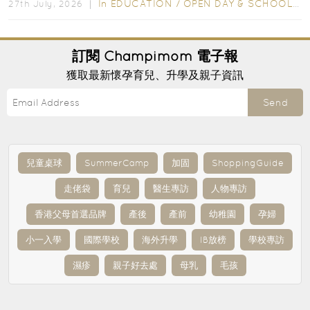
In
EDUCATION
/
OPEN DAY & SCHOOL EVENTS
27th July, 2026 ｜
訂閱
Champimom
電子報
獲取最新懷孕育兒、升學及親子資訊
Send
兒童桌球
SummerCamp
加固
ShoppingGuide
走佬袋
育兒
醫生專訪
人物專訪
香港父母首選品牌
產後
產前
幼稚園
孕婦
小一入學
國際學校
海外升學
IB放榜
學校專訪
濕疹
親子好去處
母乳
毛孩