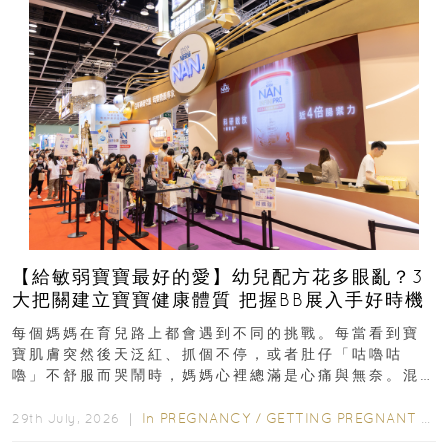
【給敏弱寶寶最好的愛】幼兒配方花多眼亂？3
大把關建立寶寶健康體質 把握BB展入手好時機
每個媽媽在育兒路上都會遇到不同的挑戰。每當看到寶
寶肌膚突然後天泛紅、抓個不停，或者肚仔「咕嚕咕
嚕」不舒服而哭鬧時，媽媽心裡總滿是心痛與無奈。混
合餵養揀奶粉？選擇幼兒配...
In
PREGNANCY
/
GETTING PREGNANT
/
P
29th July, 2026 ｜