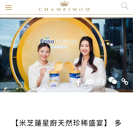
【米芝蓮星廚天然珍稀盛宴】 多