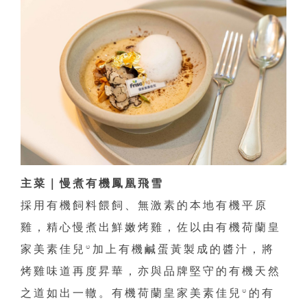
主菜｜慢煮有機鳳凰飛雪
採用有機飼料餵飼、無激素的本地有機平原
雞，精心慢煮出鮮嫩烤雞，佐以由有機荷蘭皇
家美素佳兒®加上有機鹹蛋黃製成的醬汁，將
烤雞味道再度昇華，亦與品牌堅守的有機天然
之道如出一轍。有機荷蘭皇家美素佳兒®的有