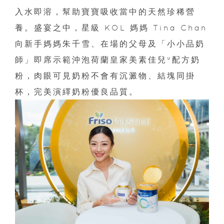
入水即溶，幫助寶寶吸收當中的天然珍稀營
養。盛宴之中，星級 KOL 媽媽 Tina Chan
向新手媽媽朱千雪、在場的父母及「小小品奶
師」即席示範沖泡荷蘭皇家美素佳兒®配方奶
粉，肉眼可見奶粉不會有沉澱物、結塊同掛
杯，完美演繹奶粉優良品質。