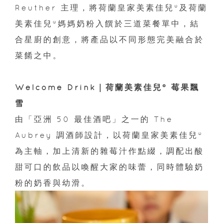
Reuther 主理，將荷蘭皇家美素佳兒®及荷蘭
美素佳兒®媽媽奶粉入饌於三道菜餐單中，結
合星廚的創意，將產品以不同形態完美融合於
菜餚之中。
Welcome Drink｜荷蘭美素佳兒® 莓果飄
雪
由「亞洲 50 最佳酒吧」之一的 The
Aubrey 調酒師設計，以荷蘭皇家美素佳兒®
為主軸，加上清新的雜莓汁作點綴，調配出酸
甜可口的飲品以喚醒大家的味蕾，同時體驗奶
粉的奶香與幼滑。