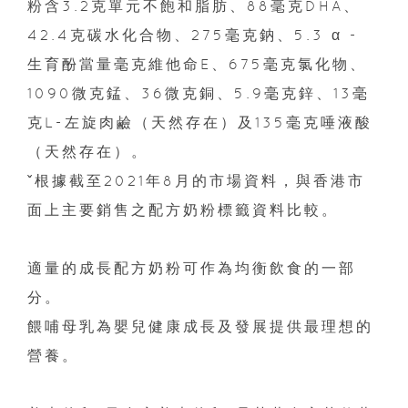
粉含3.2克單元不飽和脂肪、88毫克DHA、
42.4克碳水化合物、275毫克鈉、5.3 α -
生育酚當量毫克維他命E、675毫克氯化物、
1090微克錳、36微克銅、5.9毫克鋅、13毫
克L-左旋肉鹼（天然存在）及135毫克唾液酸
（天然存在）。
ˇ根據截至2021年8月的市場資料，與香港市
面上主要銷售之配方奶粉標籤資料比較。
適量的成長配方奶粉可作為均衡飲食的一部
分。
餵哺母乳為嬰兒健康成長及發展提供最理想的
營養。