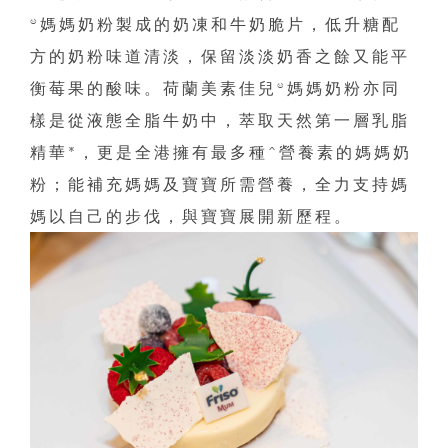
®媽媽奶粉製成的奶凍和牛奶脆片，低升糖配
方的奶粉味道清淡，保留淡淡奶香之餘又能平
衡莓果的酸味。荷蘭美素佳兒®媽媽奶粉亦同
樣是從液態全脂牛奶中，萃取天然第一層乳脂
精華*，更是全港擁有最多種^營養素的媽媽奶
粉；能補充媽媽及寶寶所需營養，全力支持媽
媽以自己的步伐，與寶寶展開新歷程。