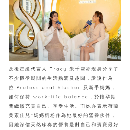
及後星級代言人 Tracy 朱千雪亦現身分享了
不少懷孕期間的生活點滴及趣聞，訴說作為一
位 Professional Slasher 及新手媽媽，
如何保持 work-life balance，於懷孕期
間繼續充實自己、享受生活。而她亦表示荷蘭
美素佳兒®媽媽奶粉作為她最好的營養伙伴，
因她深信天然珍稀的營養是對自己和寶寶最好