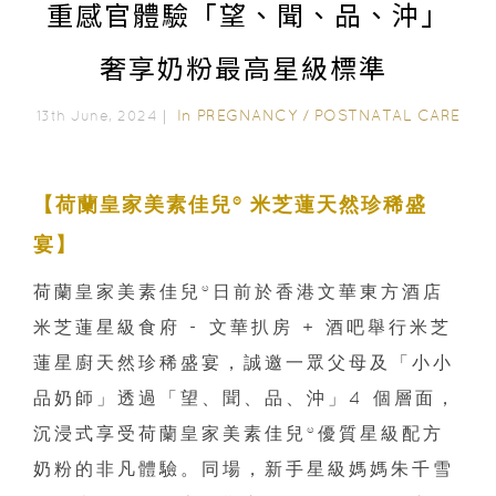
重感官體驗「望、聞、品、沖」
奢享奶粉最高星級標準
In
PREGNANCY
/
POSTNATAL CARE
13th June, 2024｜
【荷蘭皇家美素佳兒® 米芝蓮天然珍稀盛
宴】
荷蘭皇家美素佳兒®日前於香港文華東方酒店
米芝蓮星級食府 - 文華扒房 + 酒吧舉行米芝
蓮星廚天然珍稀盛宴，誠邀一眾父母及「小小
品奶師」透過「望、聞、品、沖」4 個層面，
沉浸式享受荷蘭皇家美素佳兒®優質星級配方
奶粉的非凡體驗。同場，新手星級媽媽朱千雪