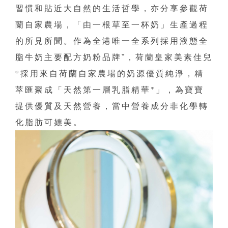
習慣和貼近大自然的生活哲學，亦分享參觀荷
蘭自家農場，「由一根草至一杯奶」生產過程
的所見所聞。作為全港唯一全系列採用液態全
脂牛奶主要配方奶粉品牌ˇ，荷蘭皇家美素佳兒
®採用來自荷蘭自家農場的奶源優質純淨，精
萃匯聚成「天然第一層乳脂精華*」，為寶寶
提供優質及天然營養，當中營養成分非化學轉
化脂肪可媲美。