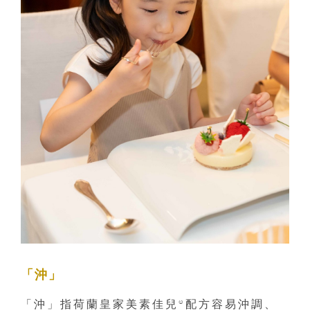
「沖」
「沖」指荷蘭皇家美素佳兒®配方容易沖調、