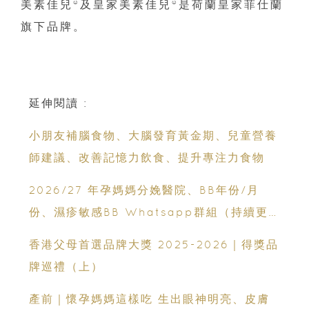
美素佳兒®及皇家美素佳兒®是荷蘭皇家菲仕蘭
旗下品牌。
延伸閱讀 :
小朋友補腦食物、大腦發育黃金期、兒童營養
師建議、改善記憶力飲食、提升專注力食物
2026/27 年孕媽媽分娩醫院、BB年份/月
份、濕疹敏感BB Whatsapp群組（持續更
新）
香港父母首選品牌大獎 2025-2026｜得獎品
牌巡禮（上）
產前｜懷孕媽媽這樣吃 生出眼神明亮、皮膚