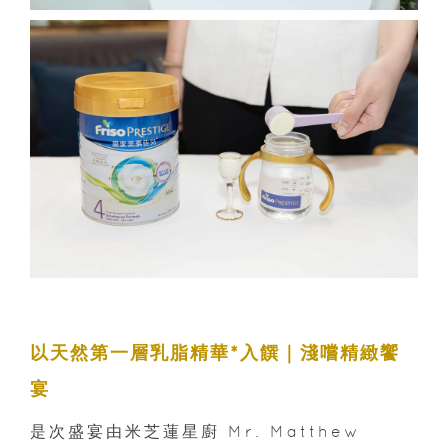
以天然第一層乳脂精華*入饌｜淺嚐精緻饗
宴
是次盛宴由米芝蓮星廚 Mr. Matthew