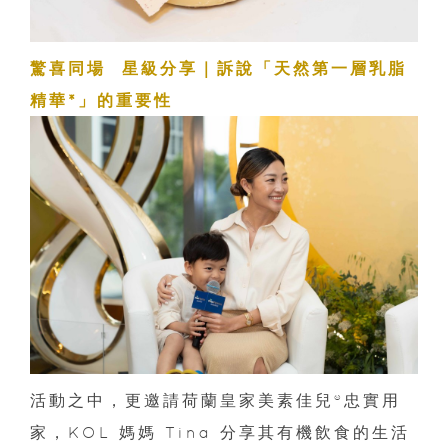
驚喜同場 星級分享｜訴說「天然第一層乳脂
精華*」的重要性
活動之中，更邀請荷蘭皇家美素佳兒®忠實用
家，KOL 媽媽 Tina 分享其有機飲食的生活