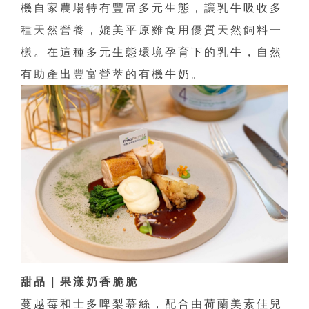
機自家農場特有豐富多元生態，讓乳牛吸收多
種天然營養，媲美平原雞食用優質天然飼料一
樣。在這種多元生態環境孕育下的乳牛，自然
有助產出豐富營萃的有機牛奶。
甜品｜果漾奶香脆脆
蔓越莓和士多啤梨慕絲，配合由荷蘭美素佳兒