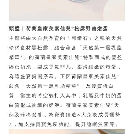
頭盤｜荷蘭皇家美素佳兒®松露野菌燉蛋
主廚將由大自然孕育的「黑鑽石」之稱的天然
珍稀食材黑松露，結合蘊含「天然第一層乳脂
精華*」的荷蘭皇家美素佳兒®特製而成的豐盈
綿密奶泡，製成香氣非凡、柔滑細嫩的燉蛋，
為這盛宴揭開序幕。正因荷蘭皇家美素佳兒®
蘊含「天然第一層乳脂精華*」及優質蛋白
質，當主廚將空氣打入其中，乳脂及牛奶的蛋
白質形成幼細的奶泡。荷蘭皇家美素佳兒®天
然及珍稀營養，為寶寶鑄造8大免疫成長優勢
>，如支持寶寶免疫功能、提升睡眠質素等。