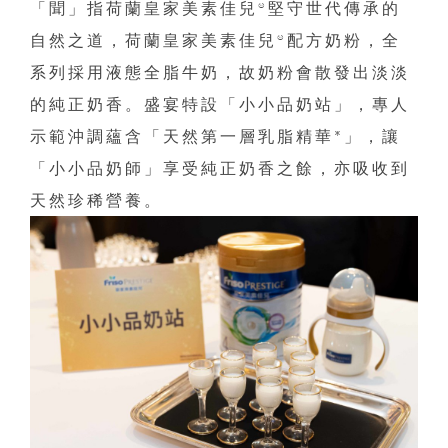
「聞」指荷蘭皇家美素佳兒®堅守世代傳承的
自然之道，荷蘭皇家美素佳兒®配方奶粉，全
系列採用液態全脂牛奶，故奶粉會散發出淡淡
的純正奶香。盛宴特設「小小品奶站」，專人
示範沖調蘊含「天然第一層乳脂精華*」，讓
「小小品奶師」享受純正奶香之餘，亦吸收到
天然珍稀營養。