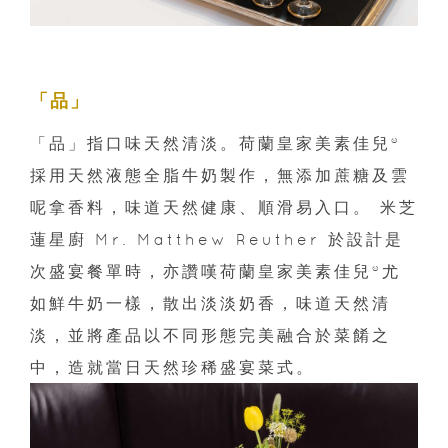
「品」
「品」指口味天然清淡。荷蘭皇家美素佳兒®
採用天然液態全脂⽜奶製作，無添加蔗糖及雲
呢拿香料，味道天然健康、順滑易入口。 米芝
蓮星廚 Mr. Matthew Reuther 於設計是
次盛宴餐單時，亦讚嘆荷蘭皇家美素佳兒®尤
如鮮牛奶一樣，散出淡淡奶香，味道天然清
淡，並將產品以不同形態完美融合於菜餚之
中，造就當日天然珍稀盛宴菜式。