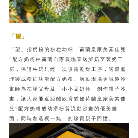
「望」
「望」指奶粉的粉粒幼細，荷蘭皇家美素佳兒
®配方奶粉由荷蘭自家農埸直送鮮奶至製奶工
房，保證牛奶只經一次噴霧乾燥工序，適溫處
理製成粉細幼滑配方奶粉。活動現場更誠邀沙
畫師為在場父母及「小小品奶師」創作親子沙
畫，讓大家能近距離欣賞猶如荷蘭皇家美素佳
兒®配方奶粉般幼滑粉質流動沙畫的優美畫
面，同時創造獨一無二的珍貴親子回憶。