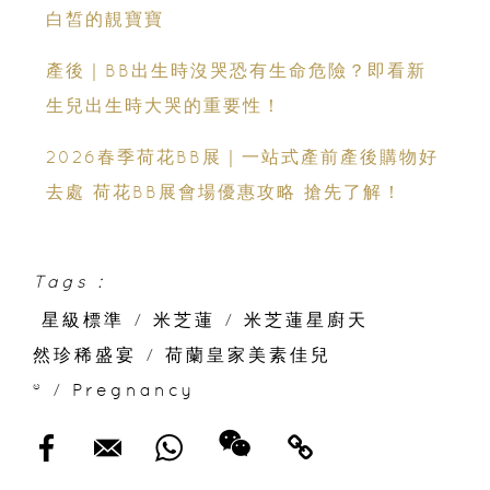
白皙的靚寶寶
產後｜BB出生時沒哭恐有生命危險？即看新
生兒出生時大哭的重要性！
2026春季荷花BB展｜一站式產前產後購物好
去處 荷花BB展會場優惠攻略 搶先了解！
Tags :
星級標準
/
米芝蓮
/
米芝蓮星廚天
然珍稀盛宴
/
荷蘭皇家美素佳兒
®
/
Pregnancy