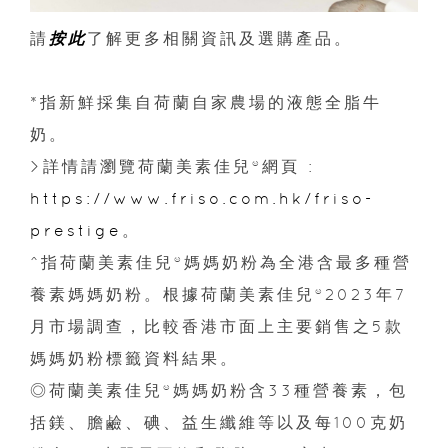
請
按此
了解更多相關資訊及選購產品。
*指新鮮採集自荷蘭自家農場的液態全脂牛
奶。
>詳情請瀏覽荷蘭美素佳兒®網頁 :
https://www.friso.com.hk/friso-
prestige
。
^指荷蘭美素佳兒®媽媽奶粉為全港含最多種營
養素媽媽奶粉。根據荷蘭美素佳兒®2023年7
月市場調查，比較香港市面上主要銷售之5款
媽媽奶粉標籤資料結果。
◎荷蘭美素佳兒®媽媽奶粉含33種營養素，包
括鎂、膽鹼、碘、益生纖維等以及每100克奶