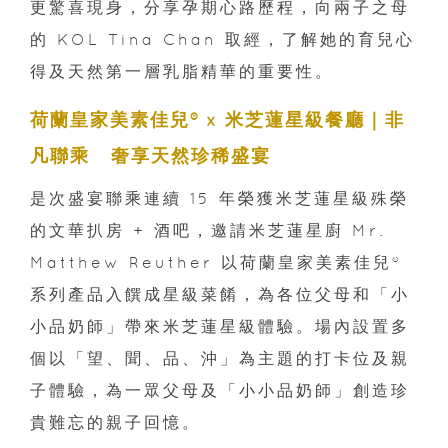
更驚喜現身，分享孕期心路歷程，向兩子之母
的 KOL Tina Chan 取經，了解她的育兒心
得及天然第一層乳脂精華的重要性。
荷蘭皇家美素佳兒® x 米芝蓮星級餐廳｜非
凡聯乘 奢享天然珍稀盛宴
是次盛宴聯乘連續 15 年榮獲米芝蓮星級殊榮
的文華扒房 + 酒吧，邀請米芝蓮星廚 Mr.
Matthew Reuther 以荷蘭皇家美素佳兒®
系列產品入饌成星級菜餚，為各位父母和「小
小品奶師」帶來米芝蓮星級體驗。場內設置多
個以「望、聞、品、沖」為主題的打卡位及親
子體驗，為一眾父母及「小小品奶師」創造珍
貴難忘的親子回憶。