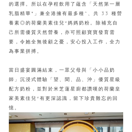
的選擇。所以在孕程飲用了蘊含「天然第一層
乳脂精華*」兼全港擁有最多種^、共 33 種營
養素◎的荷蘭美素佳兒®媽媽奶粉。除補充自
己所需優質天然營養，亦可照顧寶寶發育需
要，令她全無後顧之憂，安心投入工作，全力
為事業拼搏。
當日盛宴圓滿結束，一眾父母與「小小品奶
師」沉浸式體驗「望、聞、品、沖」優質星級
配方奶粉，並對於米芝蓮星廚都讚嘆的荷蘭皇
家美素佳兒®有更深認識，留下珍貴難忘的回
憶。