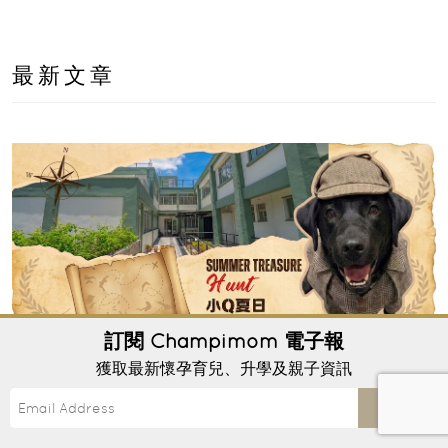
最新文章
訂閱
Champimom
電子報
獲取最新懷孕育兒、升學及親子資訊
Send
【暑假必玩】前流浮山警署香港導盲犬學苑｜導
盲犬親子體驗＋古蹟尋寶 | Champimom送3