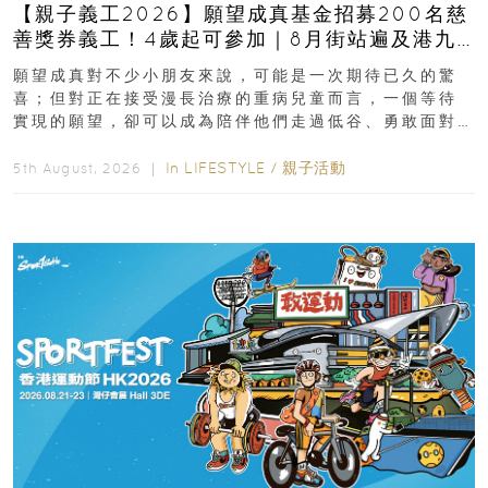
【親子義工2026】願望成真基金招募200名慈
善獎券義工！4歲起可參加｜8月街站遍及港九
新界
願望成真對不少小朋友來說，可能是一次期待已久的驚
喜；但對正在接受漫長治療的重病兒童而言，一個等待
實現的願望，卻可以成為陪伴他們走過低谷、勇敢面對
逆境的重要力量。▲ 願...
In
LIFESTYLE
/
親子活動
5th August, 2026 ｜