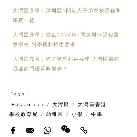
大灣區升學｜深圳區6間港人子弟學校課程和
學費一覽
大灣區升學｜盤點2024年7間深圳IB課程國
際學校 附學費和招生要求
大灣區教育｜除了騎馬和乒乓球 大灣區還有
哪些熱門優質興趣班？
Tags :
Education
/
大灣區
/
大灣區香港
學校教育展
/
幼稚園
/
小學
/
中學