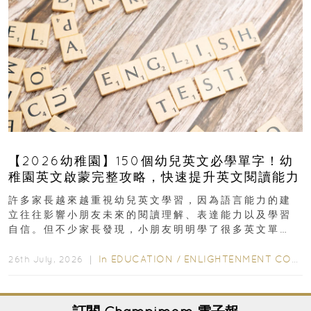
【2026幼稚園】150個幼兒英文必學單字！幼
稚園英文啟蒙完整攻略，快速提升英文閱讀能力
許多家長越來越重視幼兒英文學習，因為語言能力的建
立往往影響小朋友未來的閱讀理解、表達能力以及學習
自信。但不少家長發現，小朋友明明學了很多英文單
字，真正開始閱讀英文故事書時，仍然容易卡住...
In
EDUCATION
/
ENLIGHTENMENT CORNER
26th July, 2026 ｜