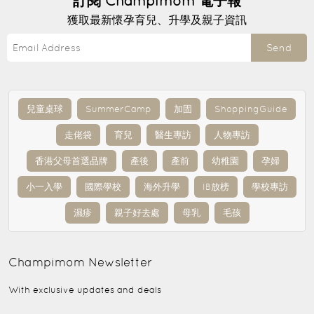
訂閱
Champimom
電子報
獲取最新懷孕育兒、升學及親子資訊
Send
兒童桌球
SummerCamp
加固
ShoppingGuide
走佬袋
育兒
醫生專訪
人物專訪
香港父母首選品牌
產後
產前
幼稚園
孕婦
小一入學
國際學校
海外升學
IB放榜
學校專訪
濕疹
親子好去處
母乳
毛孩
Champimom
Newsletter
With exclusive updates and deals