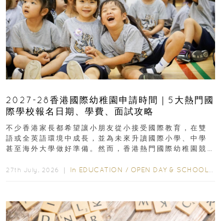
2027-28香港國際幼稚園申請時間｜5大熱門國
際學校報名日期、學費、面試攻略
不少香港家長都希望讓小朋友從小接受國際教育，在雙
語或全英語環境中成長，並為未來升讀國際小學、中學
甚至海外大學做好準備。然而，香港熱門國際幼稚園競
爭激烈，大部分學校會於入學前約一年開始接受申請...
In
EDUCATION
/
OPEN DAY & SCHOOL EVENTS
27th July, 2026 ｜