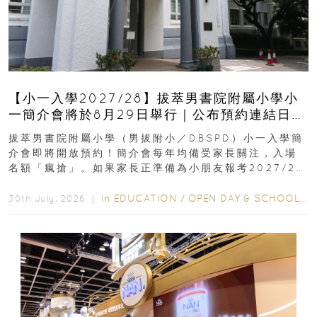
【小一入學2027/28】拔萃男書院附屬小學小
一簡介會將於8月29日舉行｜公布預約連結日期
｜更設有網上重溫
拔萃男書院附屬小學（男拔附小／DBSPD）小一入學簡
介會即將開放預約！簡介會每年均備受家長關注，入場
名額「瘋搶」。如果家長正準備為小朋友報考2027/28
學年小一，想...
In
EDUCATION
/
OPEN DAY & SCHOOL EVENTS
30th July, 2026 ｜