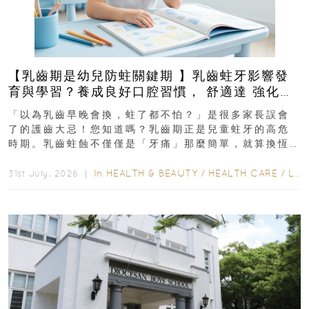
【乳齒期是幼兒防蛀關鍵期 】乳齒蛀牙影響發
育與學習？養成良好口腔習慣， 舒適達 強化琺
瑯質 兒童牙膏防護指南
「以為乳齒早晚會換，蛀了都不怕？」是很多家長誤會
了的護齒大忌！您知道嗎？乳齒期正是兒童蛀牙的高危
時期。乳齒蛀蝕不僅僅是「牙痛」那麼簡單，就算換恆
齒也有影響！後果將如骨牌效應般...
In
HEALTH & BEAUTY
/
HEALTH CARE
/
LIFESTYLE
31st July, 2026 ｜