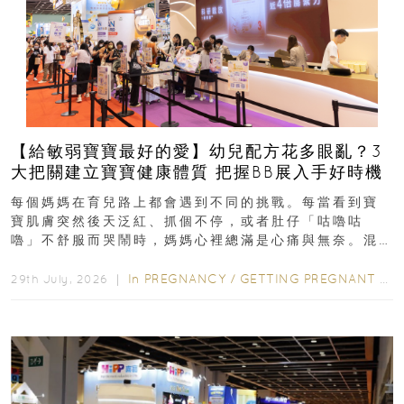
【給敏弱寶寶最好的愛】幼兒配方花多眼亂？3
大把關建立寶寶健康體質 把握BB展入手好時機
每個媽媽在育兒路上都會遇到不同的挑戰。每當看到寶
寶肌膚突然後天泛紅、抓個不停，或者肚仔「咕嚕咕
嚕」不舒服而哭鬧時，媽媽心裡總滿是心痛與無奈。混
合餵養揀奶粉？選擇幼兒配...
In
PREGNANCY
/
GETTING PREGNANT
/
P
29th July, 2026 ｜