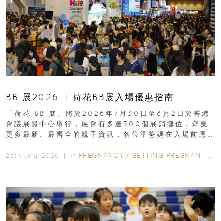
BB 展2026 ︳荷花BB展入場優惠指南
「荷花 BB 展」將於2026年7月30日至8月2日於香港
會議展覽中心舉行，展會有多達500個展銷攤位，齊集
更多最新、最齊全的親子資訊，各位準爸媽在入場前應
先閱讀購物指南...
In
PREGNANCY
/
GETTING PREGNANT
/
P
28th July, 2026 ｜