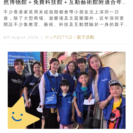
然博物館＋免費科技館＋互動藝術館附適合年
齡、交通、門票、開放時間
不少香港家長周末或假期都會帶小朋友北上深圳一日
遊，除了大型商場、遊樂場及主題樂園外，近年深圳更
開設不少集教育、藝術、科技及互動體驗於一身的親子
好去處！暑假唔想再行商場...
In
LIFESTYLE
/
親子活動
6th August, 2026 ｜