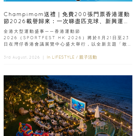
Champimom送禮｜免費200張門票香港運動
節2026載譽歸來：一次睇盡匹克球、新興運
動、街舞比賽＋逾百運動品牌展覽
全港大型運動盛事——香港運動節
2026（SPORTFEST HK 2026）將於8月21日至23
日在灣仔香港會議展覽中心盛大舉行，以全新主題「敢
運動大排檔」登場，集合...
In
LIFESTYLE
/
親子活動
3rd August, 2026 ｜