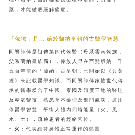
藥，才能徹底緩解痛症。
「傣療」是... 始於蘭納皇朝的古醫學智慧
阿贊師傅是祖傳第四代傣醫（母系雲南傣族，
父系蘭納皇族裔），傣族人早在西雙版納二千
五百年前的「蘭納」古皇朝，已開始以《貝葉
經》來記載醫學知識。而阿贊師傅家族世代傳
承的醫學糅合了中國、泰國及印度三地的醫理
及精湛醫技，熟悉草本藥理及獨門氣功，運用
傣醫學智慧，平衡人體內四塔能量（火、風、
水、土），疏通患者的經絡穴位。
- 火
：代表維持身體正常運作的熱量