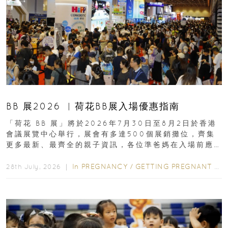
BB 展2026 ︳荷花BB展入場優惠指南
「荷花 BB 展」將於2026年7月30日至8月2日於香港
會議展覽中心舉行，展會有多達500個展銷攤位，齊集
更多最新、最齊全的親子資訊，各位準爸媽在入場前應
先閱讀購物指南...
In
PREGNANCY
/
GETTING PREGNANT
/
P
28th July, 2026 ｜