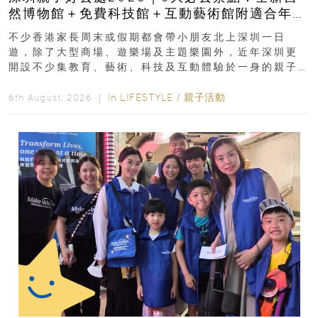
然博物館＋免費科技館＋互動藝術館附適合年
齡、交通、門票、開放時間
不少香港家長周末或假期都會帶小朋友北上深圳一日
遊，除了大型商場、遊樂場及主題樂園外，近年深圳更
開設不少集教育、藝術、科技及互動體驗於一身的親子
好去處！暑假唔想再行商場...
In
LIFESTYLE
/
親子活動
6th August, 2026 ｜