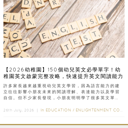
【2026幼稚園】150個幼兒英文必學單字！幼
稚園英文啟蒙完整攻略，快速提升英文閱讀能力
許多家長越來越重視幼兒英文學習，因為語言能力的建
立往往影響小朋友未來的閱讀理解、表達能力以及學習
自信。但不少家長發現，小朋友明明學了很多英文單
字，真正開始閱讀英文故事書時，仍然容易卡住...
In
EDUCATION
/
ENLIGHTENMENT CORNER
26th July, 2026 ｜