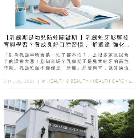
【乳齒期是幼兒防蛀關鍵期 】乳齒蛀牙影響發
育與學習？養成良好口腔習慣， 舒適達 強化琺
瑯質 兒童牙膏防護指南
「以為乳齒早晚會換，蛀了都不怕？」是很多家長誤會
了的護齒大忌！您知道嗎？乳齒期正是兒童蛀牙的高危
時期。乳齒蛀蝕不僅僅是「牙痛」那麼簡單，就算換恆
齒也有影響！後果將如骨牌效應般...
In
HEALTH & BEAUTY
/
HEALTH CARE
/
LIFESTYLE
31st July, 2026 ｜