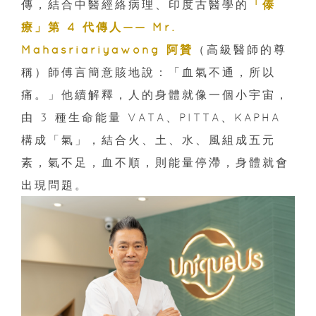
傳，結合中醫經絡病理、印度古醫學的
「傣
療」第 4 代傳人—— Mr.
Mahasriariyawong 阿贊
（高級醫師的尊
稱）師傅言簡意賅地說：「血氣不通，所以
痛。」他續解釋，人的身體就像一個小宇宙，
由 3 種生命能量 VATA、PITTA、KAPHA
構成「氣」，結合火、土、水、風組成五元
素，氣不足，血不順，則能量停滯，身體就會
出現問題。