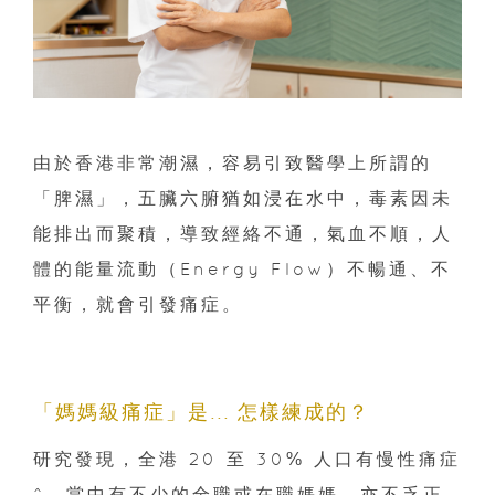
由於香港非常潮濕，容易引致醫學上所謂的
「脾濕」，五臟六腑猶如浸在水中，毒素因未
能排出而聚積，導致經絡不通，氣血不順，人
體的能量流動（Energy Flow）不暢通、不
平衡，就會引發痛症。
「媽媽級痛症」是... 怎樣練成的？
研究發現，全港 20 至 30% 人口有慢性痛症
^，當中有不少的全職或在職媽媽，亦不乏正