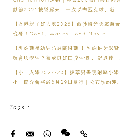
動節2026載譽歸來：一次睇盡匹克球、新興
運動、街舞比賽＋逾百運動品牌展覽
【香港親子好去處2026】西沙海旁睇戲兼食
晚餐！Goofy Waves Food Movie
Night 戶外影院逢週末登場
【乳齒期是幼兒防蛀關鍵期 】乳齒蛀牙影響
發育與學習？養成良好口腔習慣， 舒適達 強
化琺瑯質 兒童牙膏防護指南
【小一入學2027/28】拔萃男書院附屬小學
小一簡介會將於8月29日舉行｜公布預約連結
日期｜更設有網上重溫
Tags :