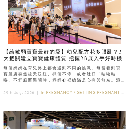
【給敏弱寶寶最好的愛】幼兒配方花多眼亂？3
大把關建立寶寶健康體質 把握BB展入手好時機
每個媽媽在育兒路上都會遇到不同的挑戰。每當看到寶
寶肌膚突然後天泛紅、抓個不停，或者肚仔「咕嚕咕
嚕」不舒服而哭鬧時，媽媽心裡總滿是心痛與無奈。混
合餵養揀奶粉？選擇幼兒配...
In
PREGNANCY
/
GETTING PREGNANT
/
P
29th July, 2026 ｜