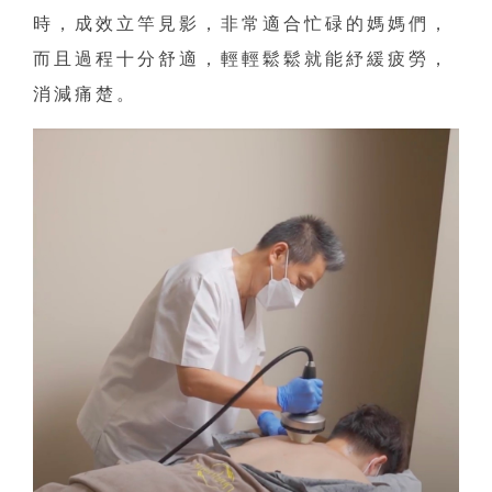
時，成效立竿見影，非常適合忙碌的媽媽們，
而且過程十分舒適，輕輕鬆鬆就能紓緩疲勞，
消減痛楚。