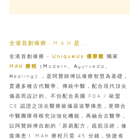
全港首創傣療 ‧ M A H 是...
全港首創傣療 ‧
UniqueUs 優療癒
獨家
MAH 療程
（
M
odern、
A
yurveda、
H
ealing），是阿贊師傅以傣療智慧為基礎，
貫通多種古代醫學、傳統中醫，配合現代頂尖
儀器而設計的。不但配合美國 FDA / 歐盟
CE 認證之頂尖醫療級儀器追擊痛患，更聯合
中醫團隊尋根究治強化機能，再融合古醫學，
以阿贊師傅自創的「原易配方」疏筋活經，修
復痛患！ MAH 療程只需 45 分鐘，快捷省