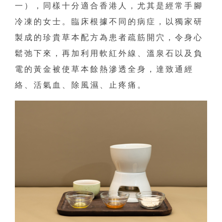
一），同樣十分適合香港人，尤其是經常手腳
冷凍的女士。臨床根據不同的病症，以獨家研
製成的珍貴草本配方為患者疏筋開穴，令身心
鬆弛下來，再加利用軟紅外線、溫泉石以及負
電的黃金被使草本餘熱滲透全身，達致通經
絡、活氣血、除風濕、止疼痛。