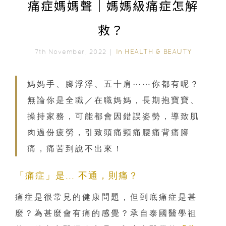
痛症媽媽聲｜媽媽級痛症怎解
救？
In
HEALTH & BEAUTY
7th November, 2022｜
媽媽手、腳浮浮、五十肩⋯⋯你都有呢？
無論你是全職／在職媽媽，長期抱寶寶、
操持家務，可能都會因錯誤姿勢，導致肌
肉過份疲勞，引致頭痛頸痛腰痛背痛腳
痛，痛苦到說不出來！
「痛症」是... 不通，則痛？
痛症是很常見的健康問題，但到底痛症是甚
麼？為甚麼會有痛的感覺？承自泰國醫學祖