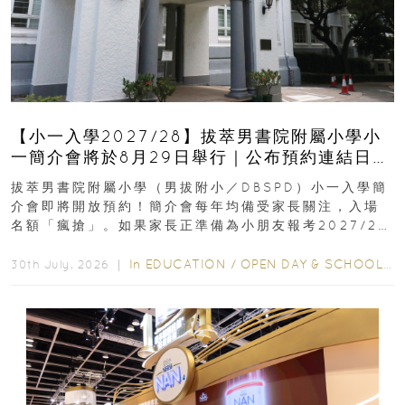
【小一入學2027/28】拔萃男書院附屬小學小
一簡介會將於8月29日舉行｜公布預約連結日期
｜更設有網上重溫
拔萃男書院附屬小學（男拔附小／DBSPD）小一入學簡
介會即將開放預約！簡介會每年均備受家長關注，入場
名額「瘋搶」。如果家長正準備為小朋友報考2027/28
學年小一，想...
In
EDUCATION
/
OPEN DAY & SCHOOL EVENTS
30th July, 2026 ｜