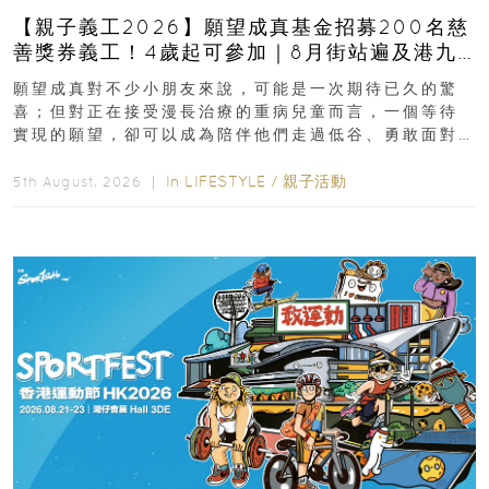
【親子義工2026】願望成真基金招募200名慈
善獎券義工！4歲起可參加｜8月街站遍及港九
新界
願望成真對不少小朋友來說，可能是一次期待已久的驚
喜；但對正在接受漫長治療的重病兒童而言，一個等待
實現的願望，卻可以成為陪伴他們走過低谷、勇敢面對
逆境的重要力量。▲ 願...
In
LIFESTYLE
/
親子活動
5th August, 2026 ｜