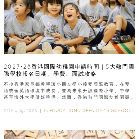
2027-28香港國際幼稚園申請時間｜5大熱門國
際學校報名日期、學費、面試攻略
不少香港家長都希望讓小朋友從小接受國際教育，在雙
語或全英語環境中成長，並為未來升讀國際小學、中學
甚至海外大學做好準備。然而，香港熱門國際幼稚園競
爭激烈，大部分學校會於入學前約一年開始接受申請...
In
EDUCATION
/
OPEN DAY & SCHOOL EVENTS
27th July, 2026 ｜