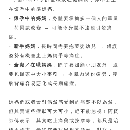
在懷孕中的準媽媽。
- 懷孕中的媽媽
，身體要承擔多一個人的重量
＋荷爾蒙改變 → 可能令身體不適應引發痛
症。
- 新手媽媽
，長時間需要抱著嬰幼兒 → 錯誤
姿勢有機會患上媽媽手等痛症。
- 全職／在職媽媽
，除了要照顧小朋友外，還
要包辦家中大小事務 → 令肌肉過份疲勞，腰
酸背痛容易惡化成長期痛症。
媽媽們或者會對偶然感受到的痛楚不以為然，
但其實這些症狀可大可小，絕不能忽視！阿贊
師傅表示，其實吃止痛藥或按摩等，都只是治
標不治本，最終都要找出根本源頭，對症下