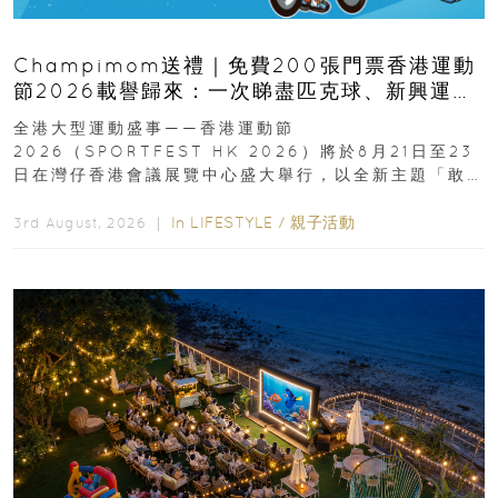
Champimom送禮｜免費200張門票香港運動
節2026載譽歸來：一次睇盡匹克球、新興運
動、街舞比賽＋逾百運動品牌展覽
全港大型運動盛事——香港運動節
2026（SPORTFEST HK 2026）將於8月21日至23
日在灣仔香港會議展覽中心盛大舉行，以全新主題「敢
運動大排檔」登場，集合...
In
LIFESTYLE
/
親子活動
3rd August, 2026 ｜