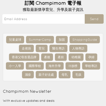
訂閱
Champimom
電子報
獲取最新懷孕育兒、升學及親子資訊
Send
兒童桌球
SummerCamp
加固
ShoppingGuide
走佬袋
育兒
醫生專訪
人物專訪
香港父母首選品牌
產後
產前
幼稚園
孕婦
小一入學
國際學校
海外升學
IB放榜
學校專訪
濕疹
親子好去處
母乳
毛孩
Champimom
Newsletter
With exclusive updates and deals