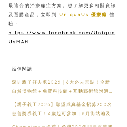
最適合的治療痛症方案。想了解更多相關資訊
及選購產品，立即到
UniqueUs 優療癒
體
驗：
https://www.facebook.com/Unique
UsMAH
延伸閱讀 :
深圳親子好去處2026｜8大必去景點！全新
自然博物館＋免費科技館＋互動藝術館附適合
年齡、交通、門票、開放時間
【親子義工2026】願望成真基金招募200名
慈善獎券義工！4歲起可參加｜8月街站遍及
港九新界
Champimom送禮｜免費200張門票香港運