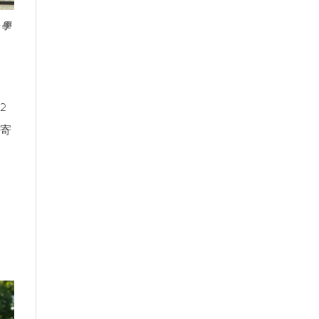
子學
2
為寄