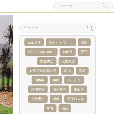
兒童桌球
SummerCamp
加固
ShoppingGuide
走佬袋
育兒
醫生專訪
人物專訪
香港父母首選品牌
產後
產前
幼稚園
孕婦
小一入學
國際學校
海外升學
IB放榜
學校專訪
濕疹
親子好去處
母乳
毛孩