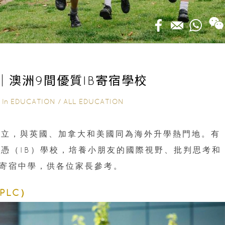
3｜澳洲9間優質IB寄宿學校
In
EDUCATION
/
ALL EDUCATION
｜
林立，與英國、加拿大和美國同為海外升學熱門地。有
憑（IB）學校，培養小朋友的國際視野、批判思考和
B寄宿中學，供各位家長參考。
e（PLC）