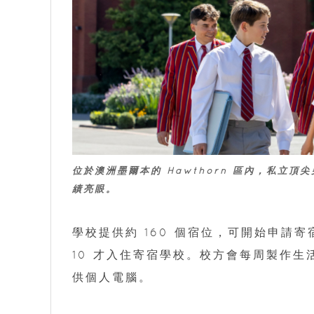
位於澳洲墨爾本的 Hawthorn 區內，私立頂尖男校
績亮眼。
學校提供約 160 個宿位，可開始申請寄宿年
10 才入住寄宿學校。校方會每周製作
供個人電腦。