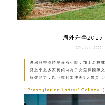
海外升學202
23rd July, 2023
澳洲與香港時差僅兩小時，加上名校
見愈來愈多家長傾向為子女選擇國際文
解難能力，以下羅列出澳洲9大優質I
1.Presbyterian Ladies' Colleg