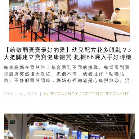
【給敏弱寶寶最好的愛】幼兒配方花多眼亂？3
大把關建立寶寶健康體質 把握BB展入手好時機
每個媽媽在育兒路上都會遇到不同的挑戰。每當看到寶
寶肌膚突然後天泛紅、抓個不停，或者肚仔「咕嚕咕
嚕」不舒服而哭鬧時，媽媽心裡總滿是心痛與無奈。混
合餵養揀奶粉？選擇幼兒配...
In
PREGNANCY
/
GETTING PREGNANT
/
P
29th July, 2026 ｜