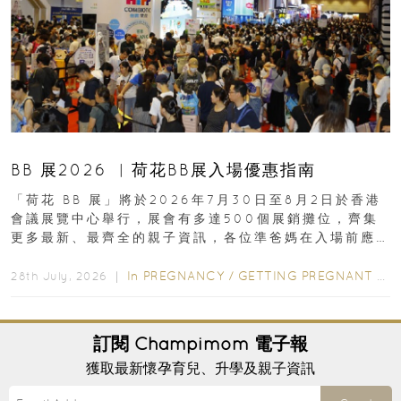
BB 展2026 ︳荷花BB展入場優惠指南
「荷花 BB 展」將於2026年7月30日至8月2日於香港
會議展覽中心舉行，展會有多達500個展銷攤位，齊集
更多最新、最齊全的親子資訊，各位準爸媽在入場前應
先閱讀購物指南...
In
PREGNANCY
/
GETTING PREGNANT
/
P
28th July, 2026 ｜
訂閱
Champimom
電子報
獲取最新懷孕育兒、升學及親子資訊