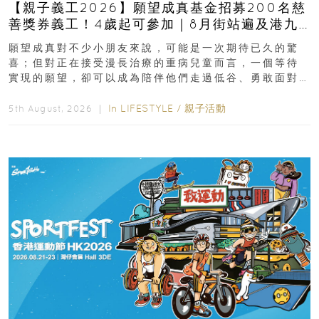
【親子義工2026】願望成真基金招募200名慈
善獎券義工！4歲起可參加｜8月街站遍及港九
新界
願望成真對不少小朋友來說，可能是一次期待已久的驚
喜；但對正在接受漫長治療的重病兒童而言，一個等待
實現的願望，卻可以成為陪伴他們走過低谷、勇敢面對
逆境的重要力量。▲ 願...
In
LIFESTYLE
/
親子活動
5th August, 2026 ｜