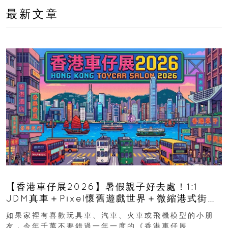
最新文章
【香港車仔展2026】暑假親子好去處！1:1
JDM真車＋Pixel懷舊遊戲世界＋微縮港式街景
8月灣仔登場 車迷家庭必去！
如果家裡有喜歡玩具車、汽車、火車或飛機模型的小朋
友，今年千萬不要錯過一年一度的《香港車仔展