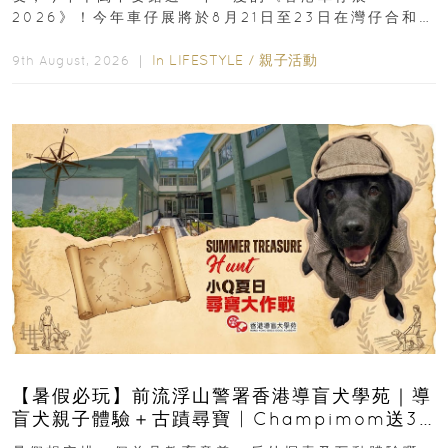
2026》！今年車仔展將於8月21日至23日在灣仔合和酒
店 Grand Ballroom舉行...
In
LIFESTYLE
/
親子活動
9th August, 2026 ｜
【暑假必玩】前流浮山警署香港導盲犬學苑｜導
盲犬親子體驗＋古蹟尋寶 | Champimom送3
組免費名額