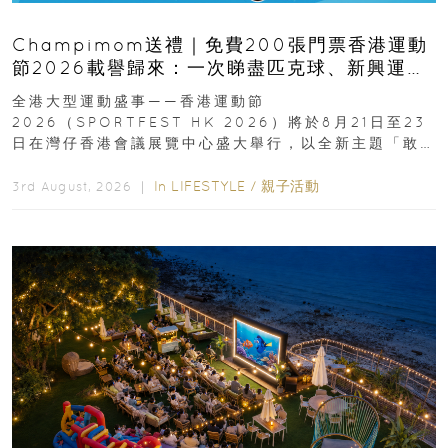
Champimom送禮｜免費200張門票香港運動
節2026載譽歸來：一次睇盡匹克球、新興運
動、街舞比賽＋逾百運動品牌展覽
全港大型運動盛事——香港運動節
2026（SPORTFEST HK 2026）將於8月21日至23
日在灣仔香港會議展覽中心盛大舉行，以全新主題「敢
運動大排檔」登場，集合...
In
LIFESTYLE
/
親子活動
3rd August, 2026 ｜