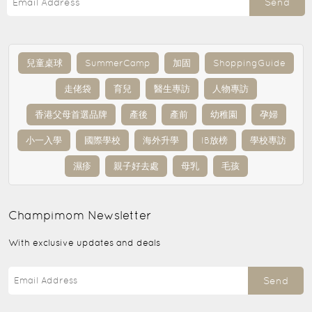
Send
兒童桌球
SummerCamp
加固
ShoppingGuide
走佬袋
育兒
醫生專訪
人物專訪
香港父母首選品牌
產後
產前
幼稚園
孕婦
小一入學
國際學校
海外升學
IB放榜
學校專訪
濕疹
親子好去處
母乳
毛孩
Champimom
Newsletter
With exclusive updates and deals
Send