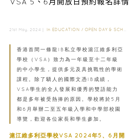
VSA 5、6月開放日預約報名詳情
In
EDUCATION
/
OPEN DAY & SCHOOL EVENTS
21st May, 2024｜
香港首間一條龍IB私立學校滬江維多利亞
學校（VSA）致力為一年級至十二年級
的中小學生，提供多元及具挑戰性的學術
課程。除了驕人的國際文憑IB成績，
VSA學生的全人發展和優秀的雙語能力
都是多年被受熱捧的原因。學校將於5月
和6月舉辦二至五年級入學和中學部校園
導覽，歡迎各位家長和學生參加。
滬江維多利亞學校VSA 2024年5、6月開