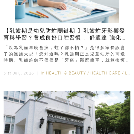
【乳齒期是幼兒防蛀關鍵期 】乳齒蛀牙影響發
育與學習？養成良好口腔習慣， 舒適達 強化琺
瑯質 兒童牙膏防護指南
「以為乳齒早晚會換，蛀了都不怕？」是很多家長誤會
了的護齒大忌！您知道嗎？乳齒期正是兒童蛀牙的高危
時期。乳齒蛀蝕不僅僅是「牙痛」那麼簡單，就算換恆
齒也有影響！後果將如骨牌效應般...
In
HEALTH & BEAUTY
/
HEALTH CARE
/
LIFESTYLE
31st July, 2026 ｜