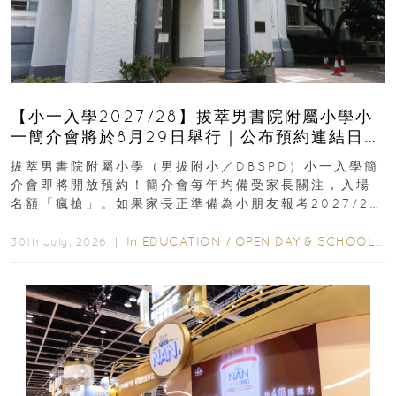
【小一入學2027/28】拔萃男書院附屬小學小
一簡介會將於8月29日舉行｜公布預約連結日期
｜更設有網上重溫
拔萃男書院附屬小學（男拔附小／DBSPD）小一入學簡
介會即將開放預約！簡介會每年均備受家長關注，入場
名額「瘋搶」。如果家長正準備為小朋友報考2027/28
學年小一，想...
In
EDUCATION
/
OPEN DAY & SCHOOL EVENTS
30th July, 2026 ｜