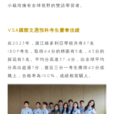
小栽培擁有全球視野的雙語學習者。
VSA國際文憑預科考生屢奪佳績
在2023年，滬江維多利亞學校共有87名
IBDP考生，取得44分的榜眼有5名，43分的
探花有5名。平均分高達37.4分，比全球平均
分高出超過7分，接近三分一考生獲得40分或
幾上，合格率為100%，成績相當驕人。