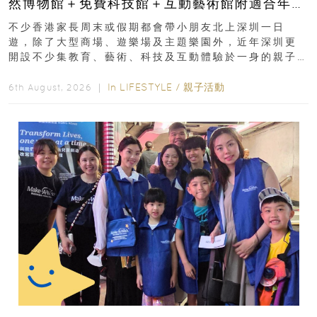
然博物館＋免費科技館＋互動藝術館附適合年
齡、交通、門票、開放時間
不少香港家長周末或假期都會帶小朋友北上深圳一日
遊，除了大型商場、遊樂場及主題樂園外，近年深圳更
開設不少集教育、藝術、科技及互動體驗於一身的親子
好去處！暑假唔想再行商場...
In
LIFESTYLE
/
親子活動
6th August, 2026 ｜