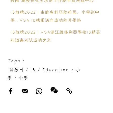
校園 總校長孔美琪博士介紹全新演藝中心
IB放榜2022｜由維多利亞幼稚園、小學到中
學，VSA IB榜眼邁向成功的升學路
IB放榜2022｜VSA滬江維多利亞學校IB精英
的讀書考試成功之道
Tags :
開放日
/
IB
/
Education
/
小
學
/
中學