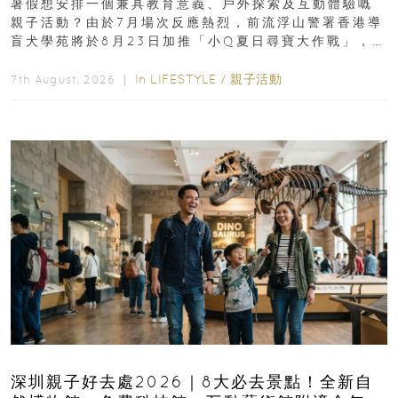
暑假想安排一個兼具教育意義、戶外探索及互動體驗嘅
親子活動？由於7月場次反應熱烈，前流浮山警署香港導
盲犬學苑將於8月23日加推「小Q夏日尋寶大作戰」，家
長與小朋友可以走進前流浮山警署...
In
LIFESTYLE
/
親子活動
7th August, 2026 ｜
深圳親子好去處2026｜8大必去景點！全新自