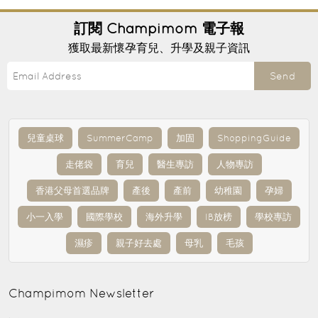
訂閱
Champimom
電子報
獲取最新懷孕育兒、升學及親子資訊
Send
兒童桌球
SummerCamp
加固
ShoppingGuide
走佬袋
育兒
醫生專訪
人物專訪
香港父母首選品牌
產後
產前
幼稚園
孕婦
小一入學
國際學校
海外升學
IB放榜
學校專訪
濕疹
親子好去處
母乳
毛孩
Champimom
Newsletter