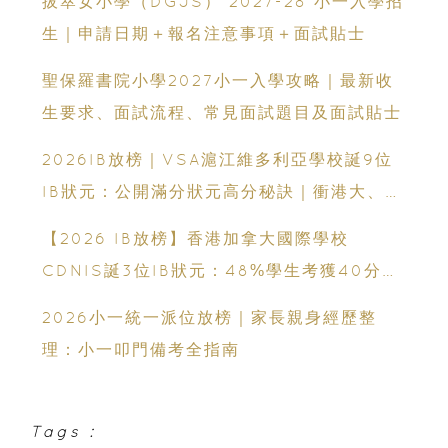
拔萃女小學（DGJS） 2027-28 小一入學招
生｜申請日期＋報名注意事項＋面試貼士
聖保羅書院小學2027小一入學攻略｜最新收
生要求、面試流程、常見面試題目及面試貼士
2026IB放榜｜VSA滬江維多利亞學校誕9位
IB狀元：公開滿分狀元高分秘訣｜衝港大、帝
國理工必看
【2026 IB放榜】香港加拿大國際學校
CDNIS誕3位IB狀元：48%學生考獲40分以
上、公開滿分學霸6個備考心得
2026小一統一派位放榜｜家長親身經歷整
理：小一叩門備考全指南
Tags :