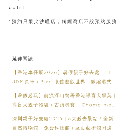
odtst
*預約只限尖沙咀店，銅鑼灣店不設預約服務
延伸閱讀 :
【香港車仔展2026】暑假親子好去處！1:1
JDM真車＋Pixel懷舊遊戲世界＋微縮港式街
景8月灣仔登場 車迷家庭必去！
【暑假必玩】前流浮山警署香港導盲犬學苑｜
導盲犬親子體驗＋古蹟尋寶 | Champimom
送3組免費名額
深圳親子好去處2026｜8大必去景點！全新
自然博物館＋免費科技館＋互動藝術館附適合