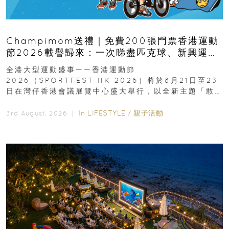
Champimom送禮｜免費200張門票香港運動
節2026載譽歸來：一次睇盡匹克球、新興運
動、街舞比賽＋逾百運動品牌展覽
全港大型運動盛事——香港運動節
2026（SPORTFEST HK 2026）將於8月21日至23
日在灣仔香港會議展覽中心盛大舉行，以全新主題「敢
運動大排檔」登場，集合...
In
LIFESTYLE
/
親子活動
3rd August, 2026 ｜