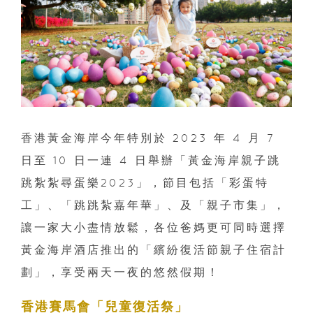
香港黃金海岸今年特別於 2023 年 4 月 7
日至 10 日一連 4 日舉辦「黃金海岸親子跳
跳紮紮尋蛋樂2023」，節目包括「彩蛋特
工」、「跳跳紮嘉年華」、及「親子市集」，
讓一家大小盡情放鬆，各位爸媽更可同時選擇
黃金海岸酒店推出的「繽紛復活節親子住宿計
劃」，享受兩天一夜的悠然假期！
香港賽馬會「兒童復活祭」