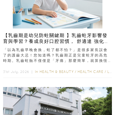
【乳齒期是幼兒防蛀關鍵期 】乳齒蛀牙影響發
育與學習？養成良好口腔習慣， 舒適達 強化琺
瑯質 兒童牙膏防護指南
「以為乳齒早晚會換，蛀了都不怕？」是很多家長誤會
了的護齒大忌！您知道嗎？乳齒期正是兒童蛀牙的高危
時期。乳齒蛀蝕不僅僅是「牙痛」那麼簡單，就算換恆
齒也有影響！後果將如骨牌效應般...
In
HEALTH & BEAUTY
/
HEALTH CARE
/
LIFESTYLE
31st July, 2026 ｜