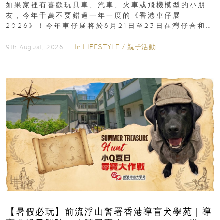
如果家裡有喜歡玩具車、汽車、火車或飛機模型的小朋
友，今年千萬不要錯過一年一度的《香港車仔展
2026》！今年車仔展將於8月21日至23日在灣仔合和酒
店 Grand Ballroom舉行...
In
LIFESTYLE
/
親子活動
9th August, 2026 ｜
【暑假必玩】前流浮山警署香港導盲犬學苑｜導