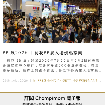
BB 展2026 ︳荷花BB展入場優惠指南
「荷花 BB 展」將於2026年7月30日至8月2日於香港
會議展覽中心舉行，展會有多達500個展銷攤位，齊集
更多最新、最齊全的親子資訊，各位準爸媽在入場前應
先閱讀購物指南...
In
PREGNANCY
/
GETTING PREGNANT
/
P
28th July, 2026 ｜
訂閱
Champimom
電子報
獲取最新懷孕育兒、升學及親子資訊