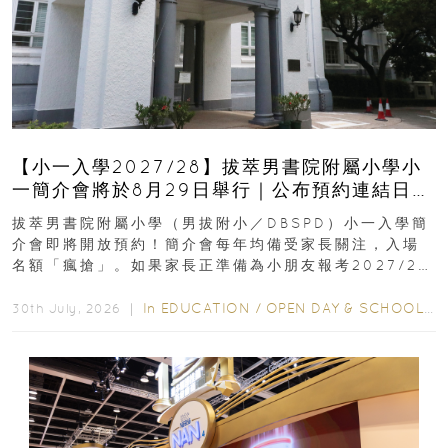
【小一入學2027/28】拔萃男書院附屬小學小
一簡介會將於8月29日舉行｜公布預約連結日期
｜更設有網上重溫
拔萃男書院附屬小學（男拔附小／DBSPD）小一入學簡
介會即將開放預約！簡介會每年均備受家長關注，入場
名額「瘋搶」。如果家長正準備為小朋友報考2027/28
學年小一，想...
In
EDUCATION
/
OPEN DAY & SCHOOL EVENTS
30th July, 2026 ｜