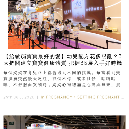
【給敏弱寶寶最好的愛】幼兒配方花多眼亂？3
大把關建立寶寶健康體質 把握BB展入手好時機
每個媽媽在育兒路上都會遇到不同的挑戰。每當看到寶
寶肌膚突然後天泛紅、抓個不停，或者肚仔「咕嚕咕
嚕」不舒服而哭鬧時，媽媽心裡總滿是心痛與無奈。混
合餵養揀奶粉？選擇幼兒配...
In
PREGNANCY
/
GETTING PREGNANT
/
P
29th July, 2026 ｜