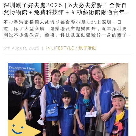
深圳親子好去處2026｜8大必去景點！全新自
然博物館＋免費科技館＋互動藝術館附適合年
齡、交通、門票、開放時間
不少香港家長周末或假期都會帶小朋友北上深圳一日
遊，除了大型商場、遊樂場及主題樂園外，近年深圳更
開設不少集教育、藝術、科技及互動體驗於一身的親子
好去處！暑假唔想再行商場...
In
LIFESTYLE
/
親子活動
6th August, 2026 ｜