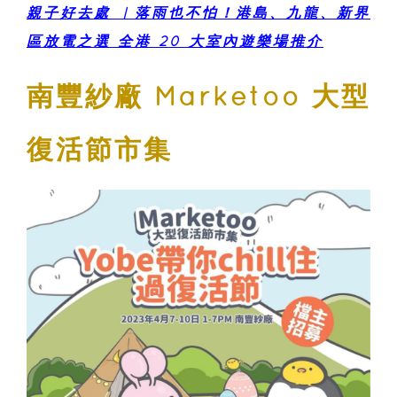
親子好去處 ︳落雨也不怕！港島、九龍、新界
區放電之選 全港 20 大室內遊樂場推介
南豐紗廠 Marketoo 大型
復活節市集