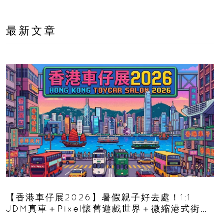
最新文章
【香港車仔展2026】暑假親子好去處！1:1
JDM真車＋Pixel懷舊遊戲世界＋微縮港式街景
8月灣仔登場 車迷家庭必去！