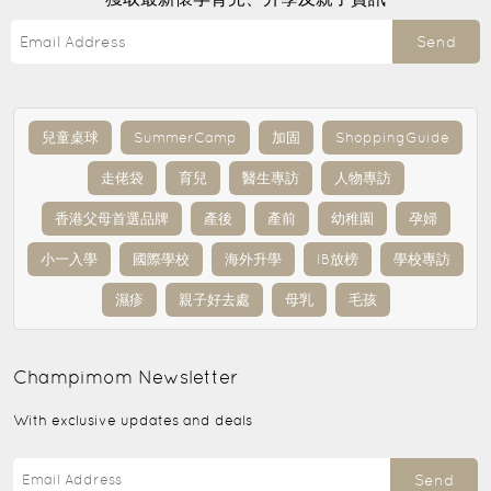
Send
兒童桌球
SummerCamp
加固
ShoppingGuide
走佬袋
育兒
醫生專訪
人物專訪
香港父母首選品牌
產後
產前
幼稚園
孕婦
小一入學
國際學校
海外升學
IB放榜
學校專訪
濕疹
親子好去處
母乳
毛孩
Champimom
Newsletter
With exclusive updates and deals
Send