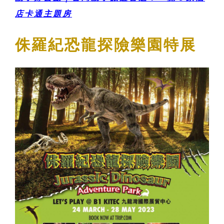
店卡通主題房
侏羅紀恐龍探險樂園特展