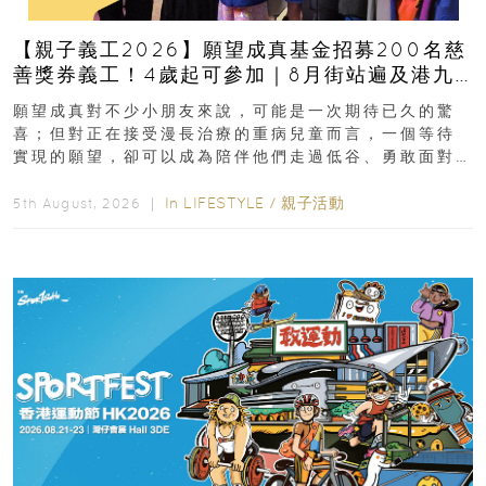
【親子義工2026】願望成真基金招募200名慈
善獎券義工！4歲起可參加｜8月街站遍及港九
新界
願望成真對不少小朋友來說，可能是一次期待已久的驚
喜；但對正在接受漫長治療的重病兒童而言，一個等待
實現的願望，卻可以成為陪伴他們走過低谷、勇敢面對
逆境的重要力量。▲ 願...
In
LIFESTYLE
/
親子活動
5th August, 2026 ｜