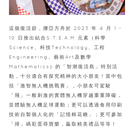
這個復活節，挪亞方舟於 2023 年 4 月 1 -
10 日推出結合S.T.E.A.M 元素（科學
Science、科技Technology、工程
Engineering、藝術Art及數學
Mathematics）的「智潮復活島」特別活
動，十分適合有探究精神的大小朋友！當中包
括「激智無人機挑戰賽」，小朋友可駕駛
「飛」一般刺激的實體無人機穿越重重障礙，
並體驗無人機足球運動；更可以透過食用印刷
技術自製個人化的「記憶棉花糖」；更可參加
「掃」碼彩蛋尋寶樂，贏取精美禮品等等！