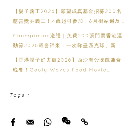
年齡、交通、門票、開放時間
【親子義工2026】願望成真基金招募200名
慈善獎券義工！4歲起可參加｜8月街站遍及
港九新界
Champimom送禮｜免費200張門票香港運
動節2026載譽歸來：一次睇盡匹克球、新興
運動、街舞比賽＋逾百運動品牌展覽
【香港親子好去處2026】西沙海旁睇戲兼食
晚餐！Goofy Waves Food Movie
Night 戶外影院逢週末登場
Tags :