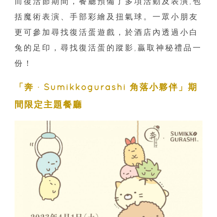
而復活節期間，餐廳預備了多項活動及表演,包
括魔術表演、手部彩繪及扭氣球。一眾小朋友
更可參加尋找復活蛋遊戲，於酒店內透過小白
兔的足印，尋找復活蛋的蹤影,贏取神秘禮品一
份！
「奔 · Sumikkogurashi 角落小夥伴」期
間限定主題餐廳