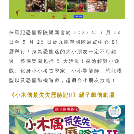
侏羅紀恐龍探險樂園會於 2023 年 3 月 24
日至 5 月 28 日於九龍灣國際展貿中心 B1
層舉行！身為恐龍迷的大小朋友一定不可錯
過！整個樂園包括 5 大活動！探險解難小遊
戲、化身小小考古學家、小小馴龍師、恐龍模
型以及恐龍街機遊戲，超適合小朋友放電！
《小木偶荒失失歷險記II》親子戲偶劇場