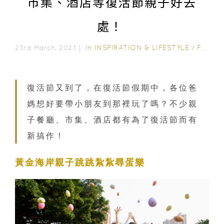
市集、酒店等復活節親子好去
處！
In
INSPIRATION & LIFESTYLE
/
FAMILY FUN
23rd March, 2023｜
復活節又到了，在復活節假期中，各位爸
媽想好要帶小朋友到那裡玩了嗎？不少親
子餐廳、市集、酒店都有為了復活節而有
新搞作！
黃金海岸親子跳跳紮紮尋蛋樂