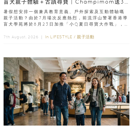
盲犬親子體驗＋古蹟尋寶 | Champimom送3
組免費名額
暑假想安排一個兼具教育意義、戶外探索及互動體驗嘅
親子活動？由於7月場次反應熱烈，前流浮山警署香港導
盲犬學苑將於8月23日加推「小Q夏日尋寶大作戰」，家
長與小朋友可以走進前流浮山警署...
In
LIFESTYLE
/
親子活動
7th August, 2026 ｜