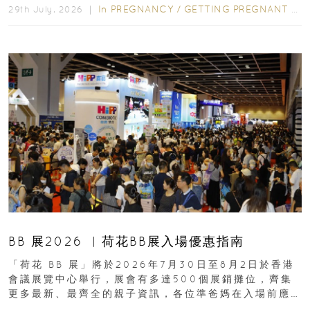
In
PREGNANCY
/
GETTING PREGNANT
/
P
29th July, 2026 ｜
BB 展2026 ︳荷花BB展入場優惠指南
「荷花 BB 展」將於2026年7月30日至8月2日於香港
會議展覽中心舉行，展會有多達500個展銷攤位，齊集
更多最新、最齊全的親子資訊，各位準爸媽在入場前應
先閱讀購物指南...