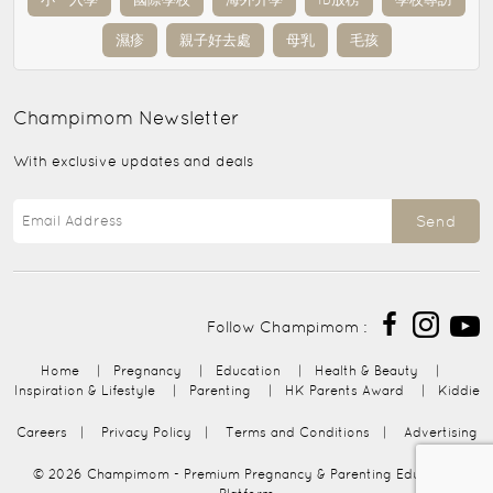
濕疹
親子好去處
母乳
毛孩
Champimom
Newsletter
With exclusive updates and deals
Send
Follow Champimom :
Home
|
Pregnancy
|
Education
|
Health & Beauty
|
Inspiration & Lifestyle
|
Parenting
|
HK Parents Award
|
Kiddie
Careers
|
Privacy Policy
|
Terms and Conditions
|
Advertising
© 2026
Champimom
- Premium Pregnancy & Parenting Education