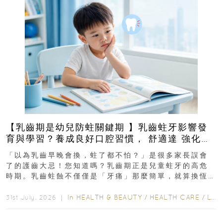
【乳齒期是幼兒防蛀關鍵期 】乳齒蛀牙影響發
育與學習？養成良好口腔習慣， 舒適達 強化琺
瑯質 兒童牙膏防護指南
「以為乳齒早晚會換，蛀了都不怕？」是很多家長誤會
了的護齒大忌！您知道嗎？乳齒期正是兒童蛀牙的高危
時期。乳齒蛀蝕不僅僅是「牙痛」那麼簡單，就算換恆
齒也有影響！後果將如骨牌效應般...
In
HEALTH & BEAUTY
/
HEALTH CARE
/
LIFESTYLE
31st July, 2026 ｜