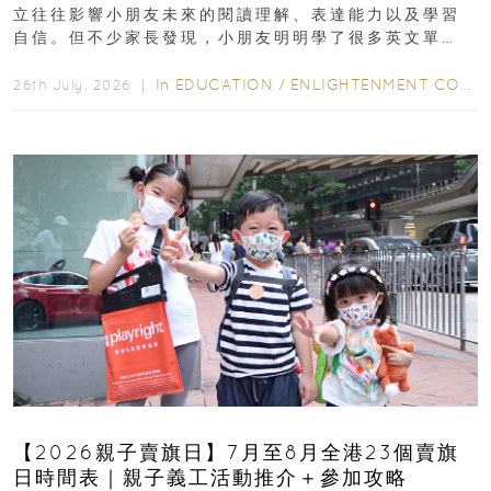
立往往影響小朋友未來的閱讀理解、表達能力以及學習
自信。但不少家長發現，小朋友明明學了很多英文單
字，真正開始閱讀英文故事書時，仍然容易卡住...
In
EDUCATION
/
ENLIGHTENMENT CORNER
26th July, 2026 ｜
【2026親子賣旗日】7月至8月全港23個賣旗
日時間表｜親子義工活動推介＋參加攻略