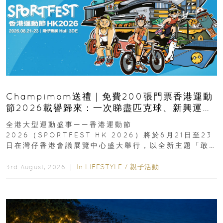
Champimom送禮｜免費200張門票香港運動
節2026載譽歸來：一次睇盡匹克球、新興運
動、街舞比賽＋逾百運動品牌展覽
全港大型運動盛事——香港運動節
2026（SPORTFEST HK 2026）將於8月21日至23
日在灣仔香港會議展覽中心盛大舉行，以全新主題「敢
運動大排檔」登場，集合...
In
LIFESTYLE
/
親子活動
3rd August, 2026 ｜