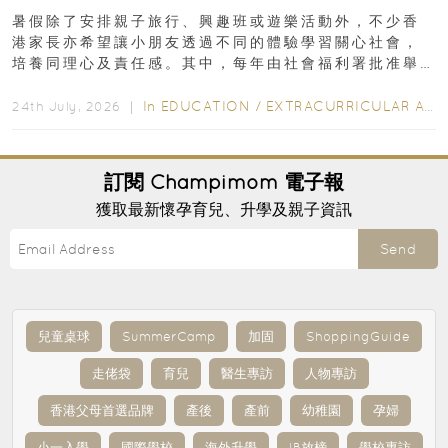
暑假除了安排親子旅行、興趣班或遊樂活動外，不少香
港家長亦希望讓小朋友透過不同的體驗學習關心社會，
培養同理心及責任感。其中，每年由社會福利署批准舉
行的小朋友賣旗日小朋友，正是一項既有教育意義...
In
EDUCATION
/
EXTRACURRICULAR ACTIVITIES
24th July, 2026 ｜
訂閱
Champimom
電子報
獲取最新懷孕育兒、升學及親子資訊
Send
兒童桌球
SummerCamp
加固
ShoppingGuide
走佬袋
育兒
醫生專訪
人物專訪
香港父母首選品牌
產後
產前
幼稚園
孕婦
小一入學
國際學校
海外升學
IB放榜
學校專訪