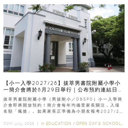
【小一入學2027/28】拔萃男書院附屬小學小
一簡介會將於8月29日舉行｜公布預約連結日期
｜更設有網上重溫
拔萃男書院附屬小學（男拔附小／DBSPD）小一入學簡
介會即將開放預約！簡介會每年均備受家長關注，入場
名額「瘋搶」。如果家長正準備為小朋友報考2027/28
學年小一，想...
In
EDUCATION
/
OPEN DAY & SCHOOL EVENTS
30th July, 2026 ｜