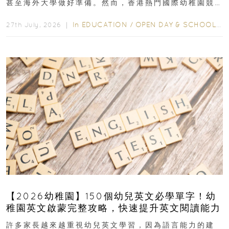
甚至海外大學做好準備。然而，香港熱門國際幼稚園競
爭激烈，大部分學校會於入學前約一年開始接受申請...
In
EDUCATION
/
OPEN DAY & SCHOOL EVENTS
27th July, 2026 ｜
【2026幼稚園】150個幼兒英文必學單字！幼
稚園英文啟蒙完整攻略，快速提升英文閱讀能力
許多家長越來越重視幼兒英文學習，因為語言能力的建