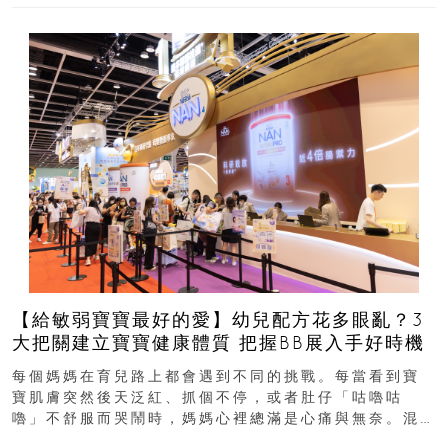
【給敏弱寶寶最好的愛】幼兒配方花多眼亂？3
大把關建立寶寶健康體質 把握BB展入手好時機
每個媽媽在育兒路上都會遇到不同的挑戰。每當看到寶
寶肌膚突然後天泛紅、抓個不停，或者肚仔「咕嚕咕
嚕」不舒服而哭鬧時，媽媽心裡總滿是心痛與無奈。混
合餵養揀奶粉？選擇幼兒配...