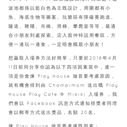
波池都係以藍白色為主既設計，周圍都有小
魚、海底生物等圖案。玩樂區有障礙賽跑道、
隧道、鞦韆、吊橋、滑梯、攀爬架等等，最適
合小朋友到處探索。店入面仲特設用餐區，方
便一邊玩一邊食，一定唔會餓親小朋友！
想贏取入場券方法好簡單，只要於2018年4月
11日前同分享你認為以下四項因素當中，邊一
項是你會揀 Play House 做首要考慮原因，
就有機會得到由 Champimom 送出嘅 Play
House Play Cafe @ Mikiki 入場券 ，我
們會以 Facebook 訊息方式通知得獎者同埋
會以郵寄方式送出獎品，名額 20名。
揀 Play House 做首要考慮既因素：