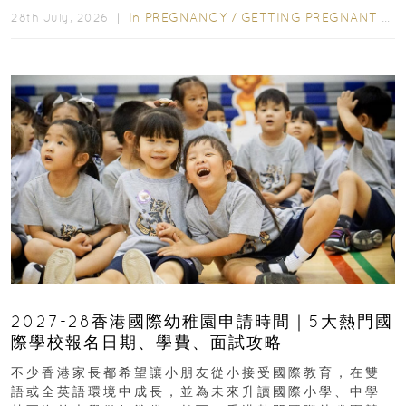
In
PREGNANCY
/
GETTING PREGNANT
/
P
28th July, 2026 ｜
2027-28香港國際幼稚園申請時間｜5大熱門國
際學校報名日期、學費、面試攻略
不少香港家長都希望讓小朋友從小接受國際教育，在雙
語或全英語環境中成長，並為未來升讀國際小學、中學