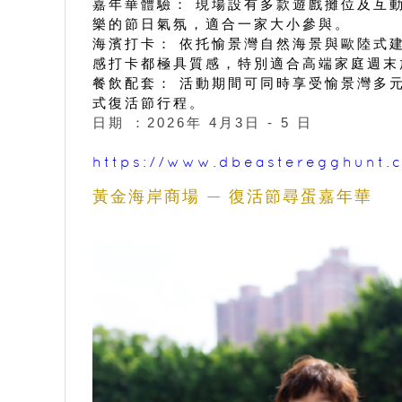
嘉年華體驗： 現場設有多款遊戲攤位及互
樂的節日氣氛，適合一家大小參與。
海濱打卡： 依托愉景灣自然海景與歐陸式
感打卡都極具質感，特別適合高端家庭週末
餐飲配套： 活動期間可同時享受愉景灣多
式復活節行程。
日期 ：2026年 4月3日 - 5 日
https://www.dbeasteregghunt.
黃金海岸商場 — 復活節尋蛋嘉年華