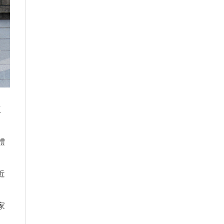
互
體
近
家