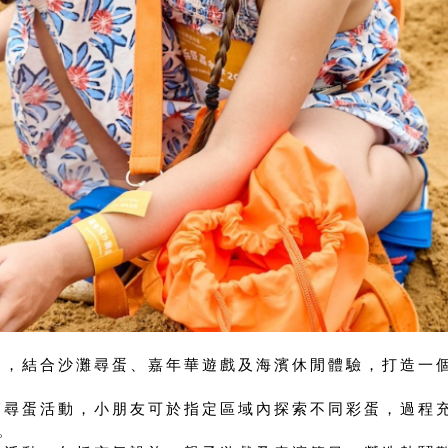
園，結合沙灘尋蛋、嘉年華遊戲及海濱休閒體驗，打造一
節尋蛋活動，小朋友可於指定區域內探索不同彩蛋，過程
。