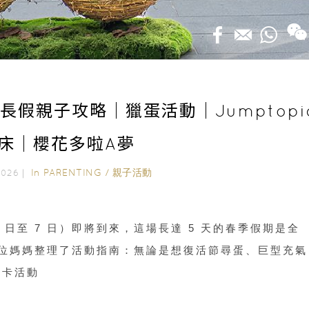
天長假親子攻略｜獵蛋活動｜Jumptopi
床｜櫻花多啦A夢
In
PARENTING
/
親子活動
 2026｜
3 日至 7 日）即將到來，這場長達 5 天的春季假期是全
為各位媽媽整理了活動指南：無論是想復活節尋蛋、巨型充氣
打卡活動