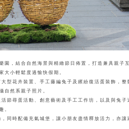
樂園，結合自然海景與精緻節日佈置，打造兼具親子
家大小輕鬆度過愉快假期。
有大型花卉裝置、手工藤編兔子及繽紛復活蛋裝飾，整
攝自然系親子照片。
復活節尋蛋活動、創意藝術及手工工作坊，以及與兔子
趣。
動，同時配備充氣城堡，讓小朋友盡情釋放活力，亦讓