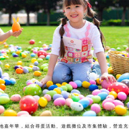
地嘉年華，結合尋蛋活動、遊戲攤位及市集體驗，營造充