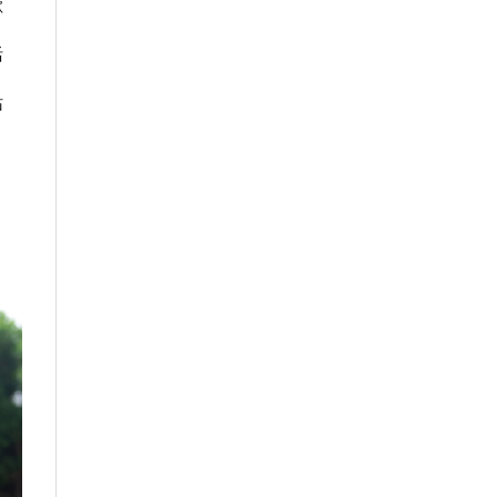
歡
活
站