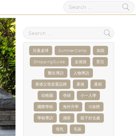
兒童桌球
SummerCamp
加固
ShoppingGuide
走佬袋
育兒
醫生專訪
人物專訪
香港父母首選品牌
產後
產前
幼稚園
孕婦
小一入學
國際學校
海外升學
IB放榜
學校專訪
濕疹
親子好去處
母乳
毛孩