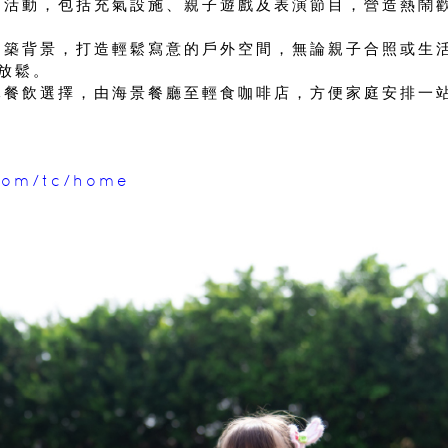
動活動，包括充氣設施、親子遊戲及表演節目，營造熱鬧
建築背景，打造輕鬆寫意的戶外空間，無論親子合照或生
放鬆。
元餐飲選擇，由海景餐廳至輕食咖啡店，方便家庭安排一
com/tc/home