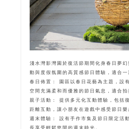
淺水灣影灣園於復活節期間化身春日夢幻
動與度假氛圍的高質感節日體驗，適合一
春日佈置： 園區以春日花藝為主題，設
空間充滿柔和而優雅的節日氣息，適合拍
親子活動： 提供多元化互動體驗，包括
距離互動，讓小朋友在遊戲中感受節日樂
週末體驗： 設有手作市集及節日限定活
長享受輕鬆悠閒的週末時光。