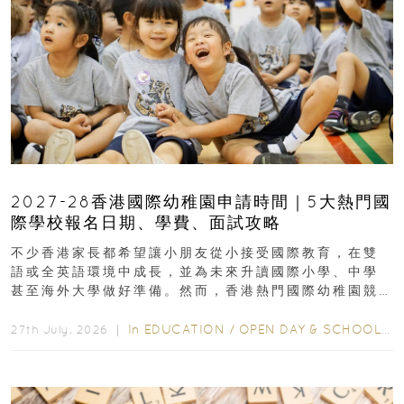
2027-28香港國際幼稚園申請時間｜5大熱門國
際學校報名日期、學費、面試攻略
不少香港家長都希望讓小朋友從小接受國際教育，在雙
語或全英語環境中成長，並為未來升讀國際小學、中學
甚至海外大學做好準備。然而，香港熱門國際幼稚園競
爭激烈，大部分學校會於入學前約一年開始接受申請...
In
EDUCATION
/
OPEN DAY & SCHOOL EVENTS
27th July, 2026 ｜