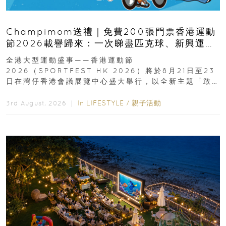
Champimom送禮｜免費200張門票香港運動
節2026載譽歸來：一次睇盡匹克球、新興運
動、街舞比賽＋逾百運動品牌展覽
全港大型運動盛事——香港運動節
2026（SPORTFEST HK 2026）將於8月21日至23
日在灣仔香港會議展覽中心盛大舉行，以全新主題「敢
運動大排檔」登場，集合...
In
LIFESTYLE
/
親子活動
3rd August, 2026 ｜