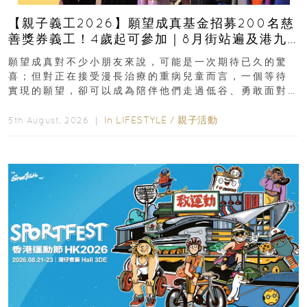
【親子義工2026】願望成真基金招募200名慈
善獎券義工！4歲起可參加｜8月街站遍及港九
新界
願望成真對不少小朋友來說，可能是一次期待已久的驚
喜；但對正在接受漫長治療的重病兒童而言，一個等待
實現的願望，卻可以成為陪伴他們走過低谷、勇敢面對
逆境的重要力量。▲ 願...
In
LIFESTYLE
/
親子活動
5th August, 2026 ｜