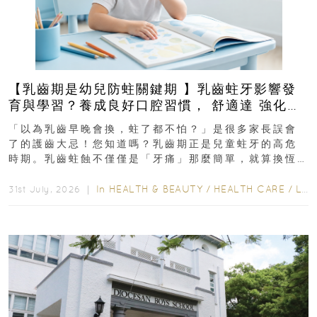
【乳齒期是幼兒防蛀關鍵期 】乳齒蛀牙影響發
育與學習？養成良好口腔習慣， 舒適達 強化琺
瑯質 兒童牙膏防護指南
「以為乳齒早晚會換，蛀了都不怕？」是很多家長誤會
了的護齒大忌！您知道嗎？乳齒期正是兒童蛀牙的高危
時期。乳齒蛀蝕不僅僅是「牙痛」那麼簡單，就算換恆
齒也有影響！後果將如骨牌效應般...
In
HEALTH & BEAUTY
/
HEALTH CARE
/
LIFESTYLE
31st July, 2026 ｜