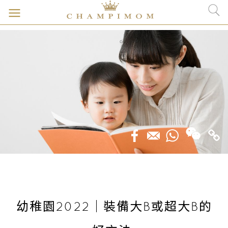
幼稚園2022｜裝備大B或超大B的