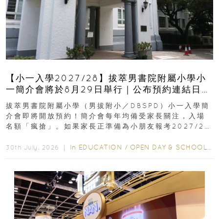
【小一入學2027/28】拔萃男書院附屬小學小
一簡介會將於8月29日舉行｜公布預約連結日期
｜更設有網上重溫
拔萃男書院附屬小學（男拔附小／DBSPD）小一入學簡
介會即將開放預約！簡介會每年均備受家長關注，入場
名額「瘋搶」。如果家長正準備為小朋友報考2027/28
學年小一，想...
In
EDUCATION
/
OPEN DAY & SCHOOL EVENTS
30th July, 2026 ｜