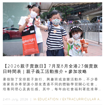
【2026親子賣旗日】7月至8月全港23個賣旗
日時間表｜親子義工活動推介＋參加攻略
暑假除了安排親子旅行、興趣班或遊樂活動外，不少香
港家長亦希望讓小朋友透過不同的體驗學習關心社會，
培養同理心及責任感。其中，每年由社會福利署批准舉
行的小朋友賣旗日小朋友，正是一項既有教育意義...
In
EDUCATION
/
EXTRACURRICULAR ACTIVITIES
24th July, 2026 ｜