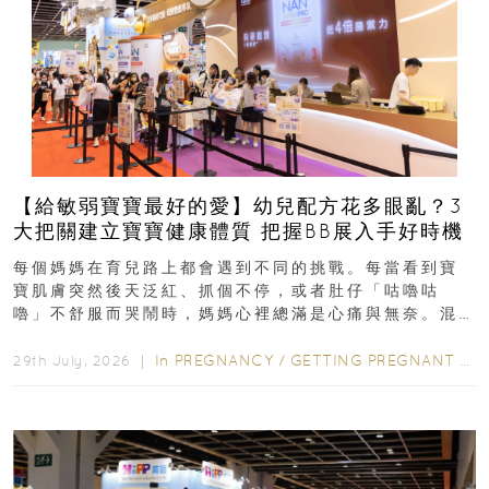
【給敏弱寶寶最好的愛】幼兒配方花多眼亂？3
大把關建立寶寶健康體質 把握BB展入手好時機
每個媽媽在育兒路上都會遇到不同的挑戰。每當看到寶
寶肌膚突然後天泛紅、抓個不停，或者肚仔「咕嚕咕
嚕」不舒服而哭鬧時，媽媽心裡總滿是心痛與無奈。混
合餵養揀奶粉？選擇幼兒配...
In
PREGNANCY
/
GETTING PREGNANT
/
P
29th July, 2026 ｜