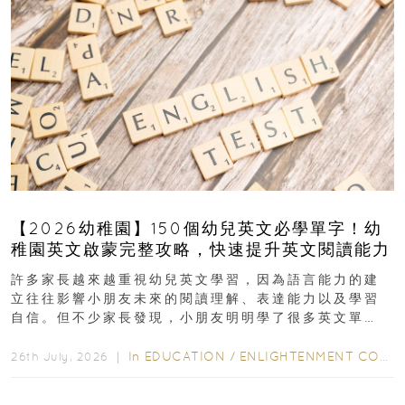
【2026幼稚園】150個幼兒英文必學單字！幼
稚園英文啟蒙完整攻略，快速提升英文閱讀能力
許多家長越來越重視幼兒英文學習，因為語言能力的建
立往往影響小朋友未來的閱讀理解、表達能力以及學習
自信。但不少家長發現，小朋友明明學了很多英文單
字，真正開始閱讀英文故事書時，仍然容易卡住...
In
EDUCATION
/
ENLIGHTENMENT CORNER
26th July, 2026 ｜