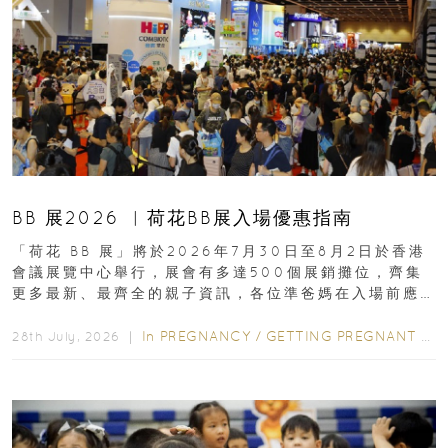
BB 展2026 ︳荷花BB展入場優惠指南
「荷花 BB 展」將於2026年7月30日至8月2日於香港
會議展覽中心舉行，展會有多達500個展銷攤位，齊集
更多最新、最齊全的親子資訊，各位準爸媽在入場前應
先閱讀購物指南...
In
PREGNANCY
/
GETTING PREGNANT
/
P
28th July, 2026 ｜