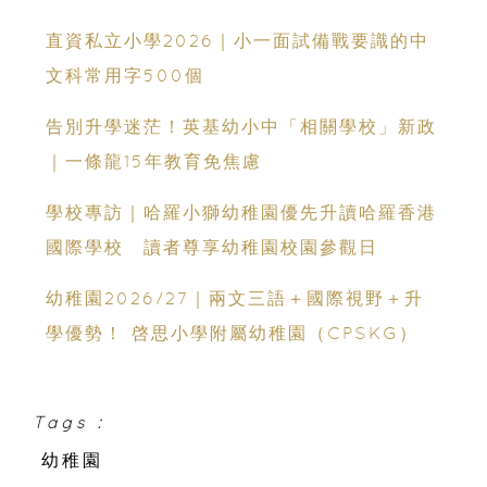
能力
直資私立小學2026｜小一面試備戰要識的中
文科常用字500個
告別升學迷茫！英基幼小中「相關學校」新政
｜一條龍15年教育免焦慮
學校專訪｜哈羅小獅幼稚園優先升讀哈羅香港
國際學校 讀者尊享幼稚園校園參觀日
幼稚園2026/27｜兩文三語＋國際視野＋升
學優勢！ 啓思小學附屬幼稚園（CPSKG）
Tags :
幼稚園