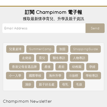
訂閱
Champimom
電子報
獲取最新懷孕育兒、升學及親子資訊
Send
兒童桌球
SummerCamp
加固
ShoppingGuide
走佬袋
育兒
醫生專訪
人物專訪
香港父母首選品牌
產後
產前
幼稚園
孕婦
小一入學
國際學校
海外升學
IB放榜
學校專訪
濕疹
親子好去處
母乳
毛孩
Champimom
Newsletter