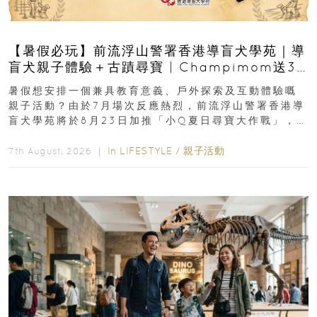
【暑假必玩】前流浮山警署香港導盲犬學苑｜導
盲犬親子體驗＋古蹟尋寶 | Champimom送3
組免費名額
暑假想安排一個兼具教育意義、戶外探索及互動體驗嘅
親子活動？由於7月場次反應熱烈，前流浮山警署香港導
盲犬學苑將於8月23日加推「小Q夏日尋寶大作戰」，家
長與小朋友可以走進前流浮山警署...
In
LIFESTYLE
/
親子活動
7th August, 2026 ｜