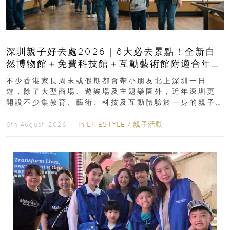
深圳親子好去處2026｜8大必去景點！全新自
然博物館＋免費科技館＋互動藝術館附適合年
齡、交通、門票、開放時間
不少香港家長周末或假期都會帶小朋友北上深圳一日
遊，除了大型商場、遊樂場及主題樂園外，近年深圳更
開設不少集教育、藝術、科技及互動體驗於一身的親子
好去處！暑假唔想再行商場...
In
LIFESTYLE
/
親子活動
6th August, 2026 ｜