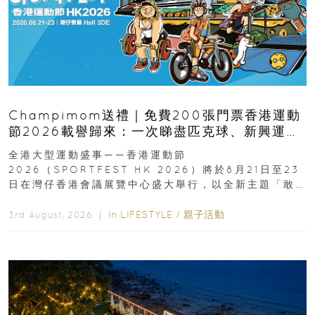
Champimom送禮｜免費200張門票香港運動
節2026載譽歸來：一次睇盡匹克球、新興運
動、街舞比賽＋逾百運動品牌展覽
全港大型運動盛事——香港運動節
2026（SPORTFEST HK 2026）將於8月21日至23
日在灣仔香港會議展覽中心盛大舉行，以全新主題「敢
運動大排檔」登場，集合...
In
LIFESTYLE
/
親子活動
3rd August, 2026 ｜