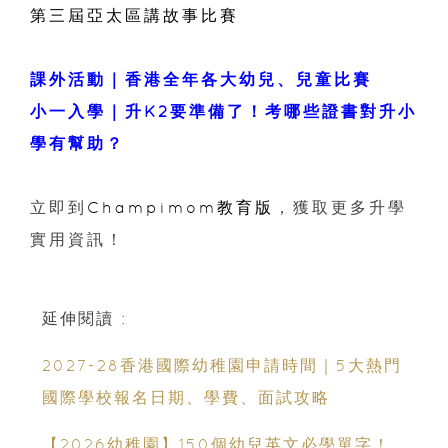
第三屆亞太區講故事比賽
課外活動｜香港全年各大幼兒、兒童比賽
小一入學｜升K2要準備了！考哪些證書對升小
學有幫助？
立即到
Champimom教育版
，獲取更多升學
實用資訊！
延伸閱讀 :
2027-28香港國際幼稚園申請時間｜5大熱門
國際學校報名日期、學費、面試攻略
【2026幼稚園】150個幼兒英文必學單字！