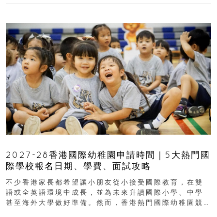
2027-28香港國際幼稚園申請時間｜5大熱門國
際學校報名日期、學費、面試攻略
不少香港家長都希望讓小朋友從小接受國際教育，在雙
語或全英語環境中成長，並為未來升讀國際小學、中學
甚至海外大學做好準備。然而，香港熱門國際幼稚園競
爭激烈，大部分學校會於入學前約一年開始接受申請...