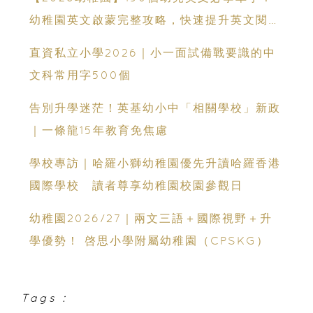
幼稚園英文啟蒙完整攻略，快速提升英文閱讀
能力
直資私立小學2026｜小一面試備戰要識的中
文科常用字500個
告別升學迷茫！英基幼小中「相關學校」新政
｜一條龍15年教育免焦慮
學校專訪｜哈羅小獅幼稚園優先升讀哈羅香港
國際學校 讀者尊享幼稚園校園參觀日
幼稚園2026/27｜兩文三語＋國際視野＋升
學優勢！ 啓思小學附屬幼稚園（CPSKG）
Tags :