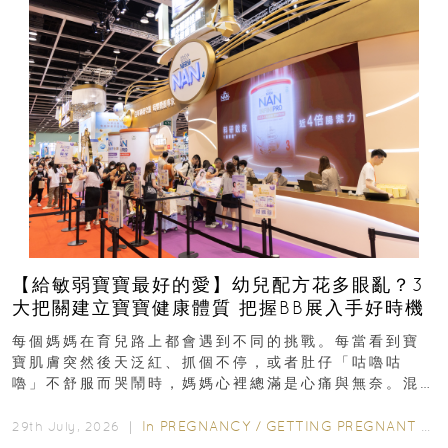
【給敏弱寶寶最好的愛】幼兒配方花多眼亂？3
大把關建立寶寶健康體質 把握BB展入手好時機
每個媽媽在育兒路上都會遇到不同的挑戰。每當看到寶
寶肌膚突然後天泛紅、抓個不停，或者肚仔「咕嚕咕
嚕」不舒服而哭鬧時，媽媽心裡總滿是心痛與無奈。混
合餵養揀奶粉？選擇幼兒配...
In
PREGNANCY
/
GETTING PREGNANT
/
P
29th July, 2026 ｜