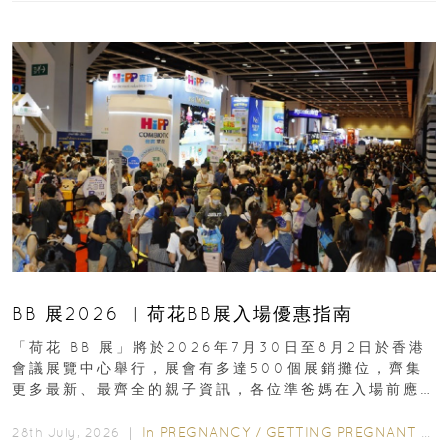
BB 展2026 ︳荷花BB展入場優惠指南
「荷花 BB 展」將於2026年7月30日至8月2日於香港
會議展覽中心舉行，展會有多達500個展銷攤位，齊集
更多最新、最齊全的親子資訊，各位準爸媽在入場前應
先閱讀購物指南...
In
PREGNANCY
/
GETTING PREGNANT
/
P
28th July, 2026 ｜