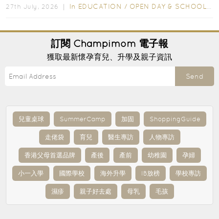
In
EDUCATION
/
OPEN DAY & SCHOOL EVENTS
27th July, 2026 ｜
訂閱
Champimom
電子報
獲取最新懷孕育兒、升學及親子資訊
Send
兒童桌球
SummerCamp
加固
ShoppingGuide
走佬袋
育兒
醫生專訪
人物專訪
香港父母首選品牌
產後
產前
幼稚園
孕婦
小一入學
國際學校
海外升學
IB放榜
學校專訪
濕疹
親子好去處
母乳
毛孩