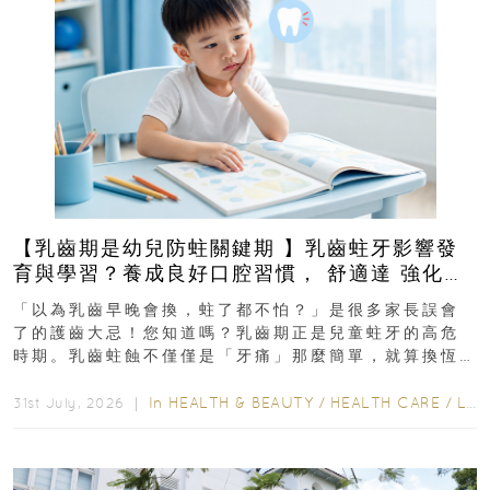
【乳齒期是幼兒防蛀關鍵期 】乳齒蛀牙影響發
育與學習？養成良好口腔習慣， 舒適達 強化琺
瑯質 兒童牙膏防護指南
「以為乳齒早晚會換，蛀了都不怕？」是很多家長誤會
了的護齒大忌！您知道嗎？乳齒期正是兒童蛀牙的高危
時期。乳齒蛀蝕不僅僅是「牙痛」那麼簡單，就算換恆
齒也有影響！後果將如骨牌效應般...
In
HEALTH & BEAUTY
/
HEALTH CARE
/
LIFESTYLE
31st July, 2026 ｜