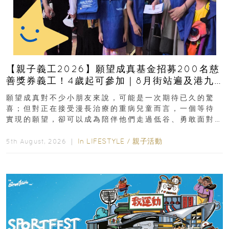
【親子義工2026】願望成真基金招募200名慈
善獎券義工！4歲起可參加｜8月街站遍及港九
新界
願望成真對不少小朋友來說，可能是一次期待已久的驚
喜；但對正在接受漫長治療的重病兒童而言，一個等待
實現的願望，卻可以成為陪伴他們走過低谷、勇敢面對
逆境的重要力量。▲ 願...
In
LIFESTYLE
/
親子活動
5th August, 2026 ｜