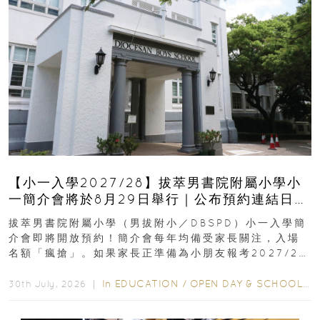
【小一入學2027/28】拔萃男書院附屬小學小
一簡介會將於8月29日舉行｜公布預約連結日期
｜更設有網上重溫
拔萃男書院附屬小學（男拔附小／DBSPD）小一入學簡
介會即將開放預約！簡介會每年均備受家長關注，入場
名額「瘋搶」。如果家長正準備為小朋友報考2027/28
學年小一，想...
In
EDUCATION
/
OPEN DAY & SCHOOL EVENTS
30th July, 2026 ｜