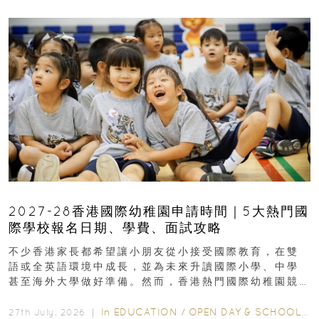
2027-28香港國際幼稚園申請時間｜5大熱門國
際學校報名日期、學費、面試攻略
不少香港家長都希望讓小朋友從小接受國際教育，在雙
語或全英語環境中成長，並為未來升讀國際小學、中學
甚至海外大學做好準備。然而，香港熱門國際幼稚園競
爭激烈，大部分學校會於入學前約一年開始接受申請...
In
EDUCATION
/
OPEN DAY & SCHOOL EVENTS
27th July, 2026 ｜