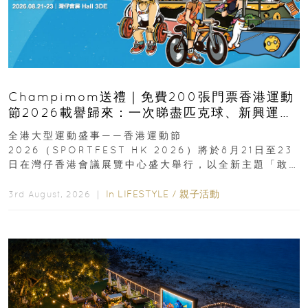
Champimom送禮｜免費200張門票香港運動
節2026載譽歸來：一次睇盡匹克球、新興運
動、街舞比賽＋逾百運動品牌展覽
全港大型運動盛事——香港運動節
2026（SPORTFEST HK 2026）將於8月21日至23
日在灣仔香港會議展覽中心盛大舉行，以全新主題「敢
運動大排檔」登場，集合...
In
LIFESTYLE
/
親子活動
3rd August, 2026 ｜