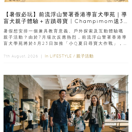
【暑假必玩】前流浮山警署香港導盲犬學苑｜導
盲犬親子體驗＋古蹟尋寶 | Champimom送3
組免費名額
暑假想安排一個兼具教育意義、戶外探索及互動體驗嘅
親子活動？由於7月場次反應熱烈，前流浮山警署香港導
盲犬學苑將於8月23日加推「小Q夏日尋寶大作戰」，家
長與小朋友可以走進前流浮山警署...
In
LIFESTYLE
/
親子活動
7th August, 2026 ｜