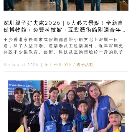
深圳親子好去處2026｜8大必去景點！全新自
然博物館＋免費科技館＋互動藝術館附適合年
齡、交通、門票、開放時間
不少香港家長周末或假期都會帶小朋友北上深圳一日
遊，除了大型商場、遊樂場及主題樂園外，近年深圳更
開設不少集教育、藝術、科技及互動體驗於一身的親子
好去處！暑假唔想再行商場...
In
LIFESTYLE
/
親子活動
6th August, 2026 ｜