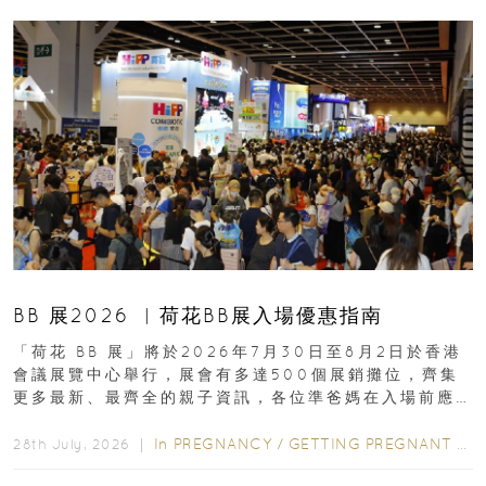
BB 展2026 ︳荷花BB展入場優惠指南
「荷花 BB 展」將於2026年7月30日至8月2日於香港
會議展覽中心舉行，展會有多達500個展銷攤位，齊集
更多最新、最齊全的親子資訊，各位準爸媽在入場前應
先閱讀購物指南...
In
PREGNANCY
/
GETTING PREGNANT
/
P
28th July, 2026 ｜