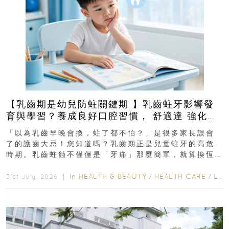
【乳齒期是幼兒防蛀關鍵期 】乳齒蛀牙影響發
育與學習？養成良好口腔習慣， 舒適達 強化琺
瑯質 兒童牙膏防護指南
「以為乳齒早晚會換，蛀了都不怕？」是很多家長誤會
了的護齒大忌！您知道嗎？乳齒期正是兒童蛀牙的高危
時期。乳齒蛀蝕不僅僅是「牙痛」那麼簡單，就算換恆
齒也有影響！後果將如骨牌效應般...
In
HEALTH & BEAUTY
/
HEALTH CARE
/
LIFESTYLE
31st July, 2026 ｜