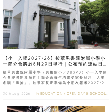
【小一入學2027/28】拔萃男書院附屬小學小
一簡介會將於8月29日舉行｜公布預約連結日期
｜更設有網上重溫
拔萃男書院附屬小學（男拔附小／DBSPD）小一入學簡
介會即將開放預約！簡介會每年均備受家長關注，入場
名額「瘋搶」。如果家長正準備為小朋友報考2027/28
學年小一，想...
In
EDUCATION
/
OPEN DAY & SCHOOL EVENTS
30th July, 2026 ｜