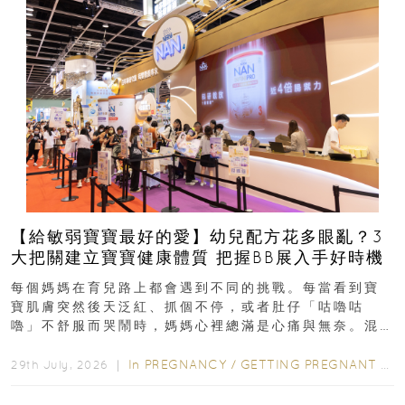
【給敏弱寶寶最好的愛】幼兒配方花多眼亂？3
大把關建立寶寶健康體質 把握BB展入手好時機
每個媽媽在育兒路上都會遇到不同的挑戰。每當看到寶
寶肌膚突然後天泛紅、抓個不停，或者肚仔「咕嚕咕
嚕」不舒服而哭鬧時，媽媽心裡總滿是心痛與無奈。混
合餵養揀奶粉？選擇幼兒配...
In
PREGNANCY
/
GETTING PREGNANT
/
P
29th July, 2026 ｜