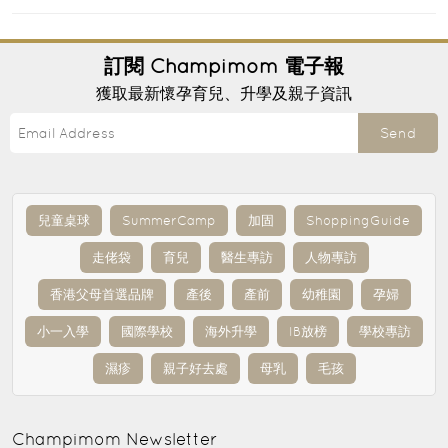
訂閱
Champimom
電子報
獲取最新懷孕育兒、升學及親子資訊
Send
兒童桌球
SummerCamp
加固
ShoppingGuide
走佬袋
育兒
醫生專訪
人物專訪
香港父母首選品牌
產後
產前
幼稚園
孕婦
小一入學
國際學校
海外升學
IB放榜
學校專訪
濕疹
親子好去處
母乳
毛孩
Champimom
Newsletter