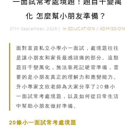
一面試常考處境題！題目千變萬
化 怎麼幫小朋友準備？
In
EDUCATION
/
ADMISSION
27th September, 2025｜
面對直資私立小學小一面試，處境題往往
是讓小朋友和家長最感頭痛的部分。這類
題目千變萬化，無法靠死記硬背準備，需
要的是小朋友真正的理解力和應變能力。
升小專家文欣老師為大家分享了20條小
一面試常考處境題，以及如何從日常生活
中幫助小朋友做好準備。
20條小一面試常考處境題