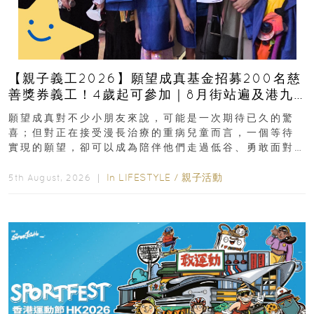
【親子義工2026】願望成真基金招募200名慈
善獎券義工！4歲起可參加｜8月街站遍及港九
新界
願望成真對不少小朋友來說，可能是一次期待已久的驚
喜；但對正在接受漫長治療的重病兒童而言，一個等待
實現的願望，卻可以成為陪伴他們走過低谷、勇敢面對
逆境的重要力量。▲ 願...
In
LIFESTYLE
/
親子活動
5th August, 2026 ｜