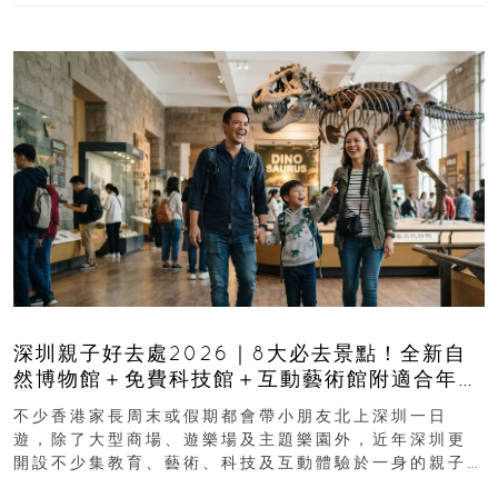
深圳親子好去處2026｜8大必去景點！全新自
然博物館＋免費科技館＋互動藝術館附適合年
齡、交通、門票、開放時間
不少香港家長周末或假期都會帶小朋友北上深圳一日
遊，除了大型商場、遊樂場及主題樂園外，近年深圳更
開設不少集教育、藝術、科技及互動體驗於一身的親子
好去處！暑假唔想再行商場...