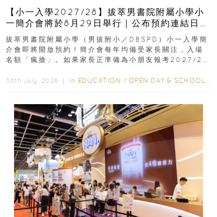
【小一入學2027/28】拔萃男書院附屬小學小
一簡介會將於8月29日舉行｜公布預約連結日期
｜更設有網上重溫
拔萃男書院附屬小學（男拔附小／DBSPD）小一入學簡
介會即將開放預約！簡介會每年均備受家長關注，入場
名額「瘋搶」。如果家長正準備為小朋友報考2027/28
學年小一，想...
In
EDUCATION
/
OPEN DAY & SCHOOL EVENTS
30th July, 2026 ｜