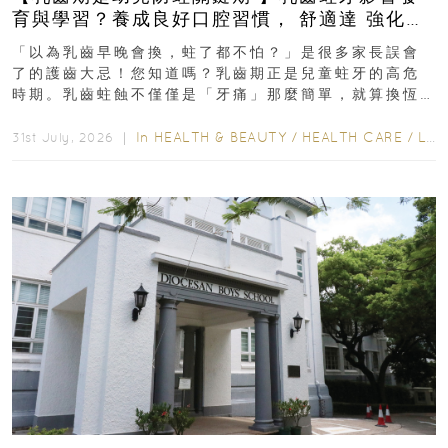
育與學習？養成良好口腔習慣， 舒適達 強化琺
瑯質 兒童牙膏防護指南
「以為乳齒早晚會換，蛀了都不怕？」是很多家長誤會
了的護齒大忌！您知道嗎？乳齒期正是兒童蛀牙的高危
時期。乳齒蛀蝕不僅僅是「牙痛」那麼簡單，就算換恆
齒也有影響！後果將如骨牌效應般...
In
HEALTH & BEAUTY
/
HEALTH CARE
/
LIFESTYLE
31st July, 2026 ｜