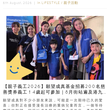
In
LIFESTYLE
/
親子活動
6th August, 2026 ｜
【親子義工2026】願望成真基金招募200名慈
善獎券義工！4歲起可參加｜8月街站遍及港九
新界
願望成真對不少小朋友來說，可能是一次期待已久的驚
喜；但對正在接受漫長治療的重病兒童而言，一個等待