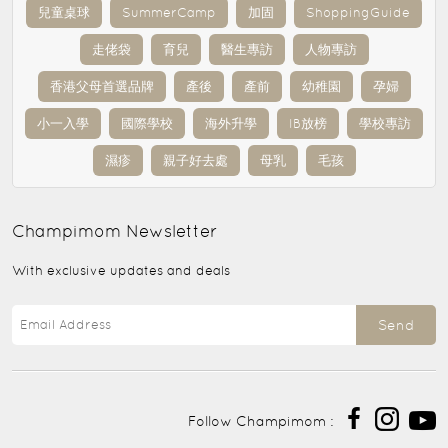
兒童桌球
SummerCamp
加固
ShoppingGuide
走佬袋
育兒
醫生專訪
人物專訪
香港父母首選品牌
產後
產前
幼稚園
孕婦
小一入學
國際學校
海外升學
IB放榜
學校專訪
濕疹
親子好去處
母乳
毛孩
Champimom
Newsletter
With exclusive updates and deals
Send
Follow Champimom :