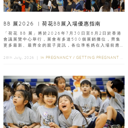
BB 展2026 ︳荷花BB展入場優惠指南
「荷花 BB 展」將於2026年7月30日至8月2日於香港
會議展覽中心舉行，展會有多達500個展銷攤位，齊集
更多最新、最齊全的親子資訊，各位準爸媽在入場前應
先閱讀購物指南...
In
PREGNANCY
/
GETTING PREGNANT
/
P
28th July, 2026 ｜