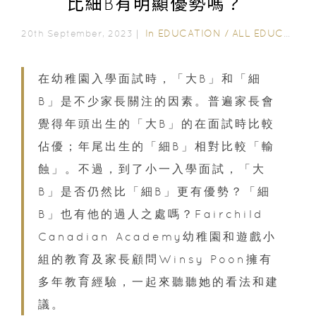
比細B有明顯優勢嗎？
In
EDUCATION
/
ALL EDUCATION
20th September, 2023｜
在幼稚園入學面試時，「大B」和「細
B」是不少家長關注的因素。普遍家長會
覺得年頭出生的「大B」的在面試時比較
佔優；年尾出生的「細B」相對比較「輸
蝕」。不過，到了小一入學面試，「大
B」是否仍然比「細B」更有優勢？「細
B」也有他的過人之處嗎？Fairchild
Canadian Academy幼稚園和遊戲小
組的教育及家長顧問Winsy Poon擁有
多年教育經驗，一起來聽聽她的看法和建
議。