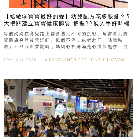
【給敏弱寶寶最好的愛】幼兒配方花多眼亂？3
大把關建立寶寶健康體質 把握BB展入手好時機
每個媽媽在育兒路上都會遇到不同的挑戰。每當看到寶
寶肌膚突然後天泛紅、抓個不停，或者肚仔「咕嚕咕
嚕」不舒服而哭鬧時，媽媽心裡總滿是心痛與無奈。混
合餵養揀奶粉？選擇幼兒配...
In
PREGNANCY
/
GETTING PREGNANT
/
P
29th July, 2026 ｜