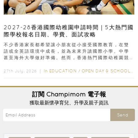
2027-28香港國際幼稚園申請時間｜5大熱門國
際學校報名日期、學費、面試攻略
不少香港家長都希望讓小朋友從小接受國際教育，在雙
語或全英語環境中成長，並為未來升讀國際小學、中學
甚至海外大學做好準備。然而，香港熱門國際幼稚園競
爭激烈，大部分學校會於入學前約一年開始接受申請...
In
EDUCATION
/
OPEN DAY & SCHOOL EVENTS
27th July, 2026 ｜
訂閱
Champimom
電子報
獲取最新懷孕育兒、升學及親子資訊
Send