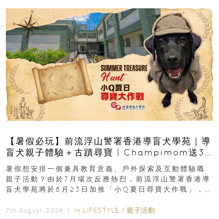
【暑假必玩】前流浮山警署香港導盲犬學苑｜導
盲犬親子體驗＋古蹟尋寶 | Champimom送3
組免費名額
暑假想安排一個兼具教育意義、戶外探索及互動體驗嘅
親子活動？由於7月場次反應熱烈，前流浮山警署香港導
盲犬學苑將於8月23日加推「小Q夏日尋寶大作戰」，家
長與小朋友可以走進前流浮山警署...
In
LIFESTYLE
/
親子活動
7th August, 2026 ｜