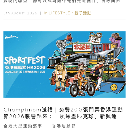
實現的願望，卻可以成為陪伴他們走過低谷、勇敢面對
逆境的重要力量。▲ 願...
In
LIFESTYLE
/
親子活動
5th August, 2026 ｜
Champimom送禮｜免費200張門票香港運動
節2026載譽歸來：一次睇盡匹克球、新興運
動、街舞比賽＋逾百運動品牌展覽
全港大型運動盛事——香港運動節