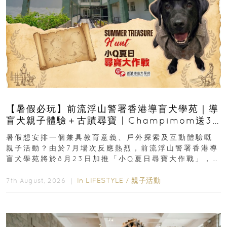
【暑假必玩】前流浮山警署香港導盲犬學苑｜導
盲犬親子體驗＋古蹟尋寶 | Champimom送3
組免費名額
暑假想安排一個兼具教育意義、戶外探索及互動體驗嘅
親子活動？由於7月場次反應熱烈，前流浮山警署香港導
盲犬學苑將於8月23日加推「小Q夏日尋寶大作戰」，家
長與小朋友可以走進前流浮山警署...
In
LIFESTYLE
/
親子活動
7th August, 2026 ｜