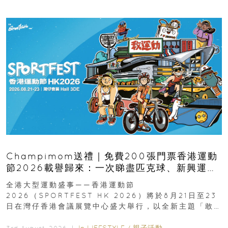
Champimom送禮｜免費200張門票香港運動
節2026載譽歸來：一次睇盡匹克球、新興運
動、街舞比賽＋逾百運動品牌展覽
全港大型運動盛事——香港運動節
2026（SPORTFEST HK 2026）將於8月21日至23
日在灣仔香港會議展覽中心盛大舉行，以全新主題「敢
運動大排檔」登場，集合...