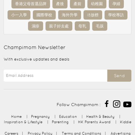
香港父母首選品牌
產後
產前
幼稚園
孕婦
小一入學
國際學校
海外升學
IB放榜
學校專訪
濕疹
親子好去處
母乳
毛孩
Champimom
Newsletter
With exclusive updates and deals
Send
Follow Champimom :
Home
|
Pregnancy
|
Education
|
Health & Beauty
|
Inspiration & Lifestyle
|
Parenting
|
HK Parents Award
|
Kiddie
Careers
|
Privacy Policy
|
Terms and Conditions
|
Advertising