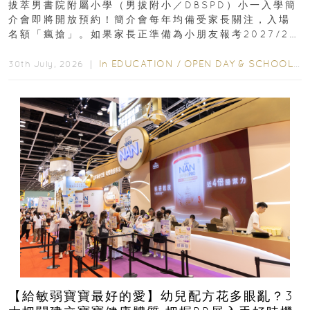
拔萃男書院附屬小學（男拔附小／DBSPD）小一入學簡
介會即將開放預約！簡介會每年均備受家長關注，入場
名額「瘋搶」。如果家長正準備為小朋友報考2027/28
學年小一，想...
In
EDUCATION
/
OPEN DAY & SCHOOL EVENTS
30th July, 2026 ｜
【給敏弱寶寶最好的愛】幼兒配方花多眼亂？3