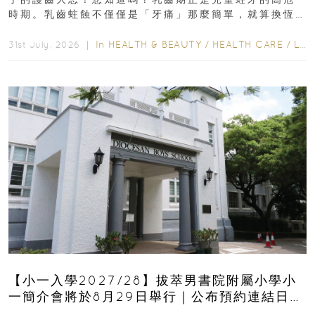
時期。乳齒蛀蝕不僅僅是「牙痛」那麼簡單，就算換恆
齒也有影響！後果將如骨牌效應般...
In
HEALTH & BEAUTY
/
HEALTH CARE
/
LIFESTYLE
31st July, 2026 ｜
【小一入學2027/28】拔萃男書院附屬小學小
一簡介會將於8月29日舉行｜公布預約連結日期
｜更設有網上重溫