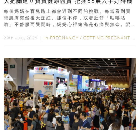
大把關建立寶寶健康體質 把握BB展入手好時機
每個媽媽在育兒路上都會遇到不同的挑戰。每當看到寶
寶肌膚突然後天泛紅、抓個不停，或者肚仔「咕嚕咕
嚕」不舒服而哭鬧時，媽媽心裡總滿是心痛與無奈。混
合餵養揀奶粉？選擇幼兒配...
In
PREGNANCY
/
GETTING PREGNANT
/
P
29th July, 2026 ｜