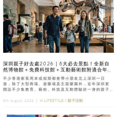
深圳親子好去處2026｜8大必去景點！全新自
然博物館＋免費科技館＋互動藝術館附適合年
齡、交通、門票、開放時間
不少香港家長周末或假期都會帶小朋友北上深圳一日
遊，除了大型商場、遊樂場及主題樂園外，近年深圳更
開設不少集教育、藝術、科技及互動體驗於一身的親子
好去處！暑假唔想再行商場...
In
LIFESTYLE
/
親子活動
6th August, 2026 ｜