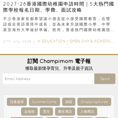
2027-28香港國際幼稚園申請時間｜5大熱門國
際學校報名日期、學費、面試攻略
不少香港家長都希望讓小朋友從小接受國際教育，在雙
語或全英語環境中成長，並為未來升讀國際小學、中學
甚至海外大學做好準備。然而，香港熱門國際幼稚園競
爭激烈，大部分學校會於入學前約一年開始接受申請...
In
EDUCATION
/
OPEN DAY & SCHOOL EVENTS
27th July, 2026 ｜
訂閱
Champimom
電子報
獲取最新懷孕育兒、升學及親子資訊
Send
兒童桌球
SummerCamp
加固
ShoppingGuide
走佬袋
育兒
醫生專訪
人物專訪