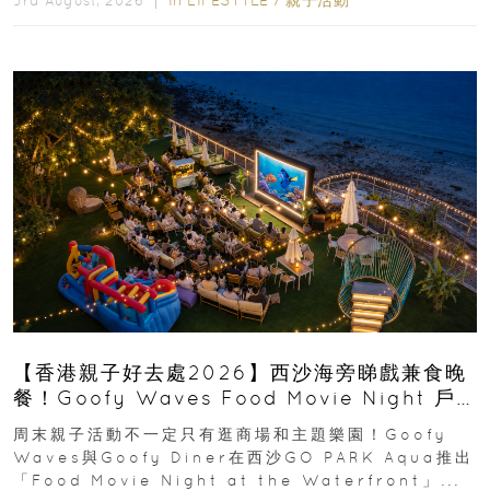
In
LIFESTYLE
/
親子活動
3rd August, 2026 ｜
【香港親子好去處2026】西沙海旁睇戲兼食晚
餐！Goofy Waves Food Movie Night 戶
外影院逢週末登場
周末親子活動不一定只有逛商場和主題樂園！Goofy
Waves與Goofy Diner在西沙GO PARK Aqua推出
「Food Movie Night at the Waterfront」...