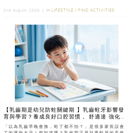
In
LIFESTYLE
/
FIND ACTIVITIES
2nd August, 2026 ｜
【乳齒期是幼兒防蛀關鍵期 】乳齒蛀牙影響發
育與學習？養成良好口腔習慣， 舒適達 強化琺
瑯質 兒童牙膏防護指南
「以為乳齒早晚會換，蛀了都不怕？」是很多家長誤會
了的護齒大忌！您知道嗎？乳齒期正是兒童蛀牙的高危