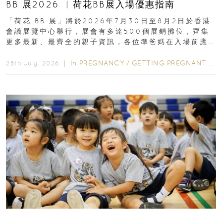
BB 展2026 ︳荷花BB展入場優惠指南
「荷花 BB 展」將於2026年7月30日至8月2日於香港
會議展覽中心舉行，展會有多達500個展銷攤位，齊集
更多最新、最齊全的親子資訊，各位準爸媽在入場前應
先閱讀購物指南...
In
PREGNANCY
/
GETTING PREGNANT
/
P
28th July, 2026 ｜