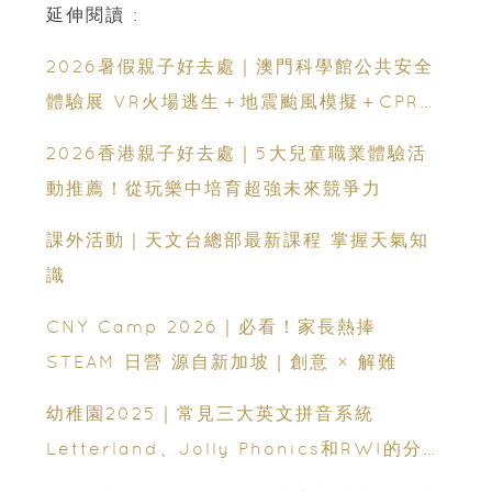
延伸閱讀 :
2026暑假親子好去處｜澳門科學館公共安全
體驗展 VR火場逃生＋地震颱風模擬＋CPR急
救體驗 寓玩樂於生命教育一次玩盡
2026香港親子好去處｜5大兒童職業體驗活
動推薦！從玩樂中培育超強未來競爭力
課外活動｜天文台總部最新課程 掌握天氣知
識
CNY Camp 2026｜必看！家長熱捧
STEAM 日營 源自新加坡｜創意 × 解難
幼稚園2025｜常見三大英文拼音系統
Letterland、Jolly Phonics和RWI的分別
和優點