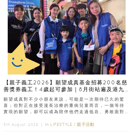
【親子義工2026】願望成真基金招募200名慈
善獎券義工！4歲起可參加｜8月街站遍及港九
新界
願望成真對不少小朋友來說，可能是一次期待已久的驚
喜；但對正在接受漫長治療的重病兒童而言，一個等待
實現的願望，卻可以成為陪伴他們走過低谷、勇敢面對
逆境的重要力量。▲ 願...
In
LIFESTYLE
/
親子活動
5th August, 2026 ｜