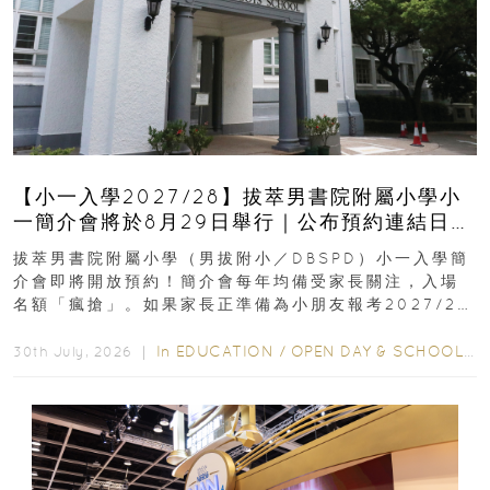
【小一入學2027/28】拔萃男書院附屬小學小
一簡介會將於8月29日舉行｜公布預約連結日期
｜更設有網上重溫
拔萃男書院附屬小學（男拔附小／DBSPD）小一入學簡
介會即將開放預約！簡介會每年均備受家長關注，入場
名額「瘋搶」。如果家長正準備為小朋友報考2027/28
學年小一，想...
In
EDUCATION
/
OPEN DAY & SCHOOL EVENTS
30th July, 2026 ｜