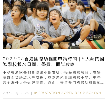
2027-28香港國際幼稚園申請時間｜5大熱門國
際學校報名日期、學費、面試攻略
不少香港家長都希望讓小朋友從小接受國際教育，在雙
語或全英語環境中成長，並為未來升讀國際小學、中學
甚至海外大學做好準備。然而，香港熱門國際幼稚園競
爭激烈，大部分學校會於入學前約一年開始接受申請...
In
EDUCATION
/
OPEN DAY & SCHOOL EVENTS
27th July, 2026 ｜