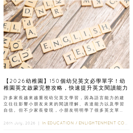
【2026幼稚園】150個幼兒英文必學單字！幼
稚園英文啟蒙完整攻略，快速提升英文閱讀能力
許多家長越來越重視幼兒英文學習，因為語言能力的建
立往往影響小朋友未來的閱讀理解、表達能力以及學習
自信。但不少家長發現，小朋友明明學了很多英文單
字，真正開始閱讀英文故事書時，仍然容易卡住...
In
EDUCATION
/
ENLIGHTENMENT CORNER
26th July, 2026 ｜