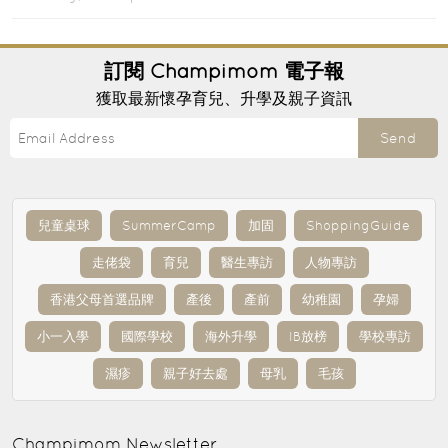
訂閱
Champimom
電子報
獲取最新懷孕育兒、升學及親子資訊
Send
兒童桌球
SummerCamp
加固
ShoppingGuide
走佬袋
育兒
醫生專訪
人物專訪
香港父母首選品牌
產後
產前
幼稚園
孕婦
小一入學
國際學校
海外升學
IB放榜
學校專訪
濕疹
親子好去處
母乳
毛孩
Champimom
Newsletter