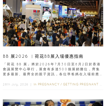
BB 展2026 ︳荷花BB展入場優惠指南
「荷花 BB 展」將於2026年7月30日至8月2日於香港
會議展覽中心舉行，展會有多達500個展銷攤位，齊集
更多最新、最齊全的親子資訊，各位準爸媽在入場前應
先閱讀購物指南...
In
PREGNANCY
/
GETTING PREGNANT
/
P
28th July, 2026 ｜