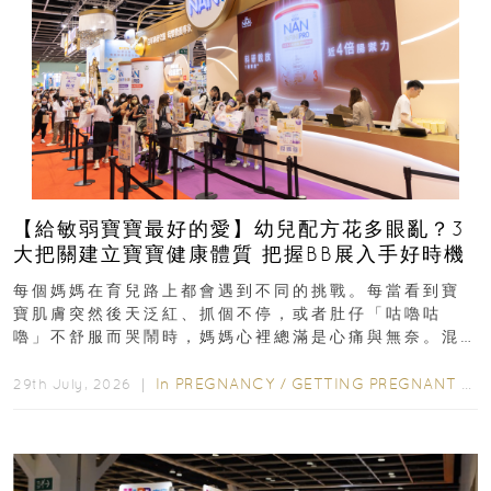
【給敏弱寶寶最好的愛】幼兒配方花多眼亂？3
大把關建立寶寶健康體質 把握BB展入手好時機
每個媽媽在育兒路上都會遇到不同的挑戰。每當看到寶
寶肌膚突然後天泛紅、抓個不停，或者肚仔「咕嚕咕
嚕」不舒服而哭鬧時，媽媽心裡總滿是心痛與無奈。混
合餵養揀奶粉？選擇幼兒配...
In
PREGNANCY
/
GETTING PREGNANT
/
P
29th July, 2026 ｜