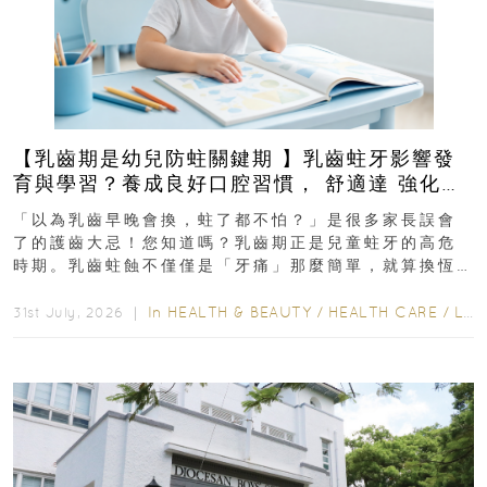
【乳齒期是幼兒防蛀關鍵期 】乳齒蛀牙影響發
育與學習？養成良好口腔習慣， 舒適達 強化琺
瑯質 兒童牙膏防護指南
「以為乳齒早晚會換，蛀了都不怕？」是很多家長誤會
了的護齒大忌！您知道嗎？乳齒期正是兒童蛀牙的高危
時期。乳齒蛀蝕不僅僅是「牙痛」那麼簡單，就算換恆
齒也有影響！後果將如骨牌效應般...
In
HEALTH & BEAUTY
/
HEALTH CARE
/
LIFESTYLE
31st July, 2026 ｜