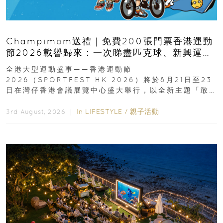
Champimom送禮｜免費200張門票香港運動
節2026載譽歸來：一次睇盡匹克球、新興運
動、街舞比賽＋逾百運動品牌展覽
全港大型運動盛事——香港運動節
2026（SPORTFEST HK 2026）將於8月21日至23
日在灣仔香港會議展覽中心盛大舉行，以全新主題「敢
運動大排檔」登場，集合...
In
LIFESTYLE
/
親子活動
3rd August, 2026 ｜