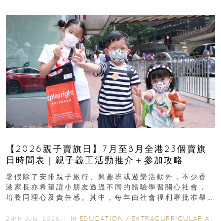
【2026親子賣旗日】7月至8月全港23個賣旗
日時間表｜親子義工活動推介＋參加攻略
暑假除了安排親子旅行、興趣班或遊樂活動外，不少香
港家長亦希望讓小朋友透過不同的體驗學習關心社會，
培養同理心及責任感。其中，每年由社會福利署批准舉
行的小朋友賣旗日小朋友，正是一項既有教育意義...
In
EDUCATION
/
EXTRACURRICULAR ACTIVITIES
24th July, 2026 ｜