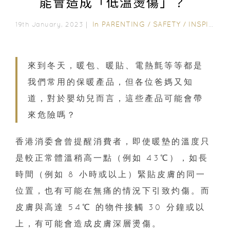
能會造成「低溫燙傷」？
In
PARENTING
/
SAFETY
/
INSPIRATION & LIFESTYLE
19th January, 2023｜
來到冬天，暖包、暖貼、電熱氈等等都是
我們常用的保暖產品，但各位爸媽又知
道，對於嬰幼兒而言，這些產品可能會帶
來危險嗎？
香港消委會曾提醒消費者，即使暖墊的溫度只
是較正常體溫稍高一點（例如 43℃），如長
時間（例如 8 小時或以上）緊貼皮膚的同一
位置，也有可能在無痛的情況下引致灼傷。而
皮膚與高達 54℃ 的物件接觸 30 分鐘或以
上，有可能會造成皮膚深層燙傷。