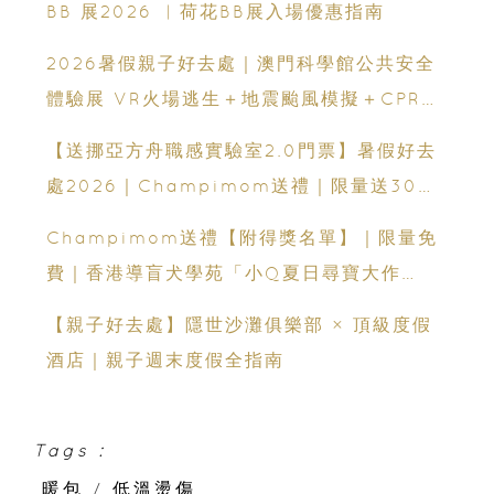
BB 展2026 ︳荷花BB展入場優惠指南
2026暑假親子好去處｜澳門科學館公共安全
體驗展 VR火場逃生＋地震颱風模擬＋CPR急
救體驗 寓玩樂於生命教育一次玩盡
【送挪亞方舟職感實驗室2.0門票】暑假好去
處2026｜Champimom送禮｜限量送30套
親子門票連遊戲代幣 （總值HK$10,680）
Champimom送禮【附得獎名單】｜限量免
體驗六大職業角色 玩轉暑假！
費｜香港導盲犬學苑「小Q夏日尋寶大作
戰」：親子活動＋導盲犬工作示範＋古蹟尋寶
【親子好去處】隱世沙灘俱樂部 × 頂級度假
酒店｜親子週末度假全指南
Tags :
暖包
/
低溫燙傷