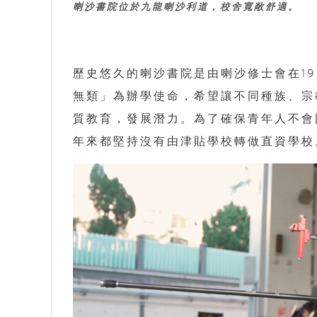
喇沙書院位於九龍喇沙利道，校舍寬敞舒適。
歷史悠久的喇沙書院是由喇沙修士會在1
無類」為辦學使命，希望讓不同種族、宗
質教育，發展潛力。為了確保青年人不會
年來都堅持沒有由津貼學校轉做直資學校