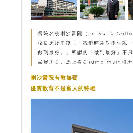
傳統名校喇沙書院（La Salle C
校長唐煥星說：「我們時常對學生說 “To 
做到最好。」所謂的「做到最好」不
盡展所長。馬上看Champimom
喇沙書院有教無類
優質教育不是富人的特權