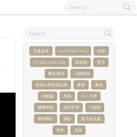
兒童桌球
SummerCamp
加固
ShoppingGuide
走佬袋
育兒
醫生專訪
人物專訪
香港父母首選品牌
產後
產前
幼稚園
孕婦
小一入學
國際學校
海外升學
IB放榜
學校專訪
濕疹
親子好去處
母乳
毛孩