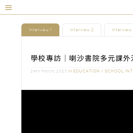
Interview 1
Interview 2
Interview
學校專訪｜喇沙書院多元課外
In
EDUCATION
/
SCHOOL INT
24th March, 2023