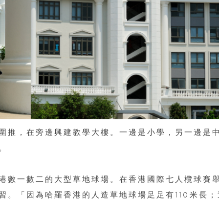
圍推，在旁邊興建教學大樓。一邊是小學，另一邊是
。
港數一數二的大型草地球場。在香港國際七人欖球賽
習。「因為哈羅香港的人造草地球場足足有110米長；