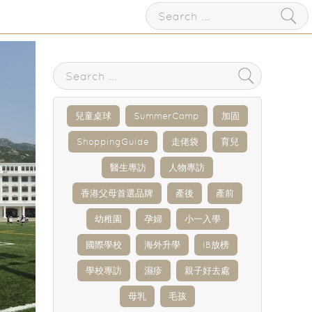
兒童桌球
SummerCamp
加固
ShoppingGuide
走佬袋
育兒
醫生專訪
人物專訪
香港父母首選品牌
產後
產前
幼稚園
孕婦
小一入學
國際學校
海外升學
IB放榜
學校專訪
濕疹
親子好去處
母乳
毛孩