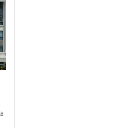
中
舉
這