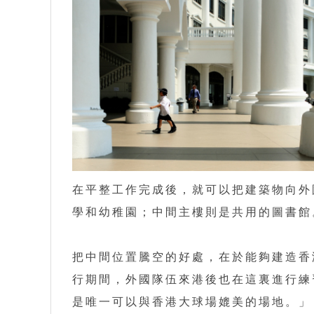
在平整工作完成後，就可以把建築物向外
學和幼稚園；中間主樓則是共用的圖書館
把中間位置騰空的好處，在於能夠建造香
行期間，外國隊伍來港後也在這裏進行練
是唯一可以與香港大球場媲美的場地。」