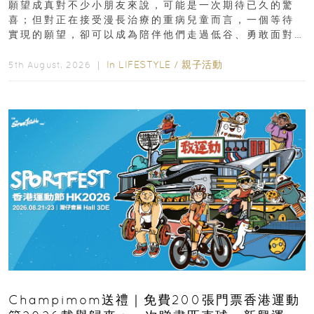
願望成真對不少小朋友來說，可能是一次期待已久的驚
喜；但對正在接受漫長治療的重病兒童而言，一個等待
實現的願望，卻可以成為陪伴他們走過低谷、勇敢面對
逆境的重要力量。▲ 願...
In
LIFESTYLE
/
親子活動
5th August, 2026 ｜
Champimom送禮｜免費200張門票香港運動