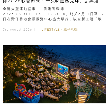
節2026載譽歸來：一次睇盡匹克球、新興運
動、街舞比賽＋逾百運動品牌展覽
全港大型運動盛事——香港運動節
2026（SPORTFEST HK 2026）將於8月21日至23
日在灣仔香港會議展覽中心盛大舉行，以全新主題「敢
運動大排檔」登場，集合...
In
LIFESTYLE
/
親子活動
3rd August, 2026 ｜