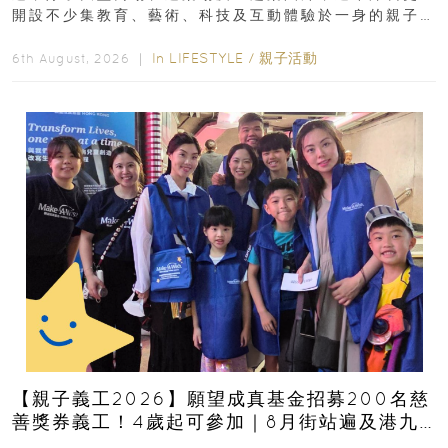
開設不少集教育、藝術、科技及互動體驗於一身的親子
好去處！暑假唔想再行商場...
In
LIFESTYLE
/
親子活動
6th August, 2026 ｜
【親子義工2026】願望成真基金招募200名慈
善獎券義工！4歲起可參加｜8月街站遍及港九
新界