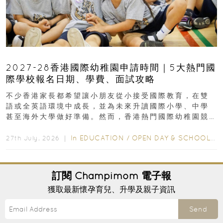
2027-28香港國際幼稚園申請時間｜5大熱門國
際學校報名日期、學費、面試攻略
不少香港家長都希望讓小朋友從小接受國際教育，在雙
語或全英語環境中成長，並為未來升讀國際小學、中學
甚至海外大學做好準備。然而，香港熱門國際幼稚園競
爭激烈，大部分學校會於入學前約一年開始接受申請...
In
EDUCATION
/
OPEN DAY & SCHOOL EVENTS
27th July, 2026 ｜
訂閱
Champimom
電子報
獲取最新懷孕育兒、升學及親子資訊
Send