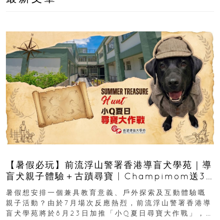
【暑假必玩】前流浮山警署香港導盲犬學苑｜導
盲犬親子體驗＋古蹟尋寶 | Champimom送3
組免費名額
暑假想安排一個兼具教育意義、戶外探索及互動體驗嘅
親子活動？由於7月場次反應熱烈，前流浮山警署香港導
盲犬學苑將於8月23日加推「小Q夏日尋寶大作戰」，家