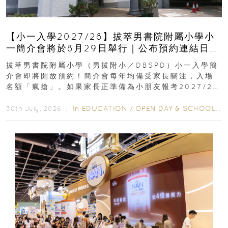
【小一入學2027/28】拔萃男書院附屬小學小
一簡介會將於8月29日舉行｜公布預約連結日期
｜更設有網上重溫
拔萃男書院附屬小學（男拔附小／DBSPD）小一入學簡
介會即將開放預約！簡介會每年均備受家長關注，入場
名額「瘋搶」。如果家長正準備為小朋友報考2027/28
學年小一，想...
In
EDUCATION
/
OPEN DAY & SCHOOL EVENTS
30th July, 2026 ｜