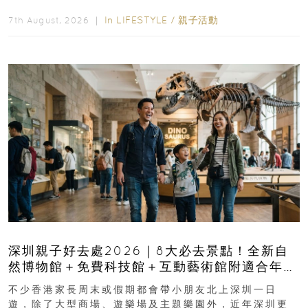
長與小朋友可以走進前流浮山警署...
In
LIFESTYLE
/
親子活動
7th August, 2026 ｜
深圳親子好去處2026｜8大必去景點！全新自
然博物館＋免費科技館＋互動藝術館附適合年
齡、交通、門票、開放時間
不少香港家長周末或假期都會帶小朋友北上深圳一日
遊，除了大型商場、遊樂場及主題樂園外，近年深圳更