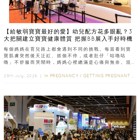
【給敏弱寶寶最好的愛】幼兒配方花多眼亂？3
大把關建立寶寶健康體質 把握BB展入手好時機
每個媽媽在育兒路上都會遇到不同的挑戰。每當看到寶
寶肌膚突然後天泛紅、抓個不停，或者肚仔「咕嚕咕
嚕」不舒服而哭鬧時，媽媽心裡總滿是心痛與無奈。混
合餵養揀奶粉？選擇幼兒配...
In
PREGNANCY
/
GETTING PREGNANT
/
P
29th July, 2026 ｜