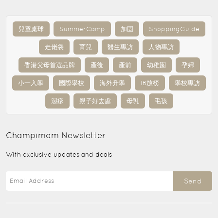
兒童桌球
SummerCamp
加固
ShoppingGuide
走佬袋
育兒
醫生專訪
人物專訪
香港父母首選品牌
產後
產前
幼稚園
孕婦
小一入學
國際學校
海外升學
IB放榜
學校專訪
濕疹
親子好去處
母乳
毛孩
Champimom
Newsletter
With exclusive updates and deals
Send