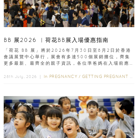
BB 展2026 ︳荷花BB展入場優惠指南
「荷花 BB 展」將於2026年7月30日至8月2日於香港
會議展覽中心舉行，展會有多達500個展銷攤位，齊集
更多最新、最齊全的親子資訊，各位準爸媽在入場前應
先閱讀購物指南...
In
PREGNANCY
/
GETTING PREGNANT
/
P
28th July, 2026 ｜