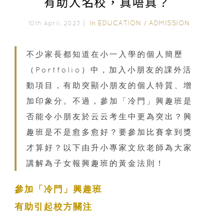
有助入名校，真唔真？
In
EDUCATION
/
ADMISSION
10th April, 2023｜
不少家長都知道在小一入學的個人簡歷
（Portfolio）中，加入小朋友的課外活
動項目，有助突顯小朋友的個人特質、增
加印象分。不過，參加「冷門」興趣班是
否能令小朋友於云云考生中更為突出？興
趣班是不是愈多愈好？要參加比賽拿到獎
才算好？以下由升小專家文欣老師為大家
講解為子女報興趣班的黃金法則！
參加「冷門」興趣班
有助引起校方關注