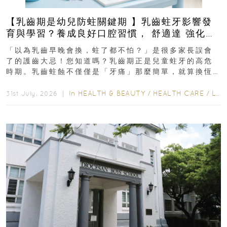
【乳齒期是幼兒防蛀關鍵期 】乳齒蛀牙影響發
育與學習？養成良好口腔習慣， 舒適達 強化琺
瑯質 兒童牙膏防護指南
「以為乳齒早晚會換，蛀了都不怕？」是很多家長誤會
了的護齒大忌！您知道嗎？乳齒期正是兒童蛀牙的高危
時期。乳齒蛀蝕不僅僅是「牙痛」那麼簡單，就算換恆
齒也有影響！後果將如骨牌效應般...
In
HEALTH & BEAUTY
/
HEALTH CARE
/
LIFESTYLE
31st July, 2026 ｜