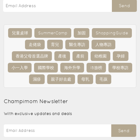
Send
兒童桌球
SummerCamp
加固
ShoppingGuide
走佬袋
育兒
醫生專訪
人物專訪
香港父母首選品牌
產後
產前
幼稚園
孕婦
小一入學
國際學校
海外升學
IB放榜
學校專訪
濕疹
親子好去處
母乳
毛孩
Champimom
Newsletter
With exclusive updates and deals
Send