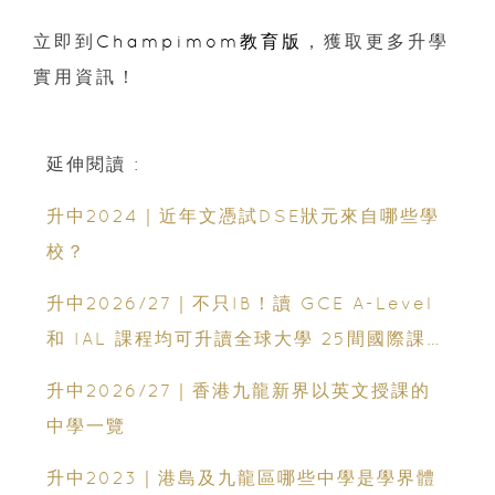
立即到
Champimom教育版
，獲取更多升學
實用資訊！
延伸閱讀 :
升中2024｜近年文憑試DSE狀元來自哪些學
校？
升中2026/27｜不只IB！讀 GCE A-Level
和 IAL 課程均可升讀全球大學 25間國際課程
直資中學一覽
升中2026/27｜香港九龍新界以英文授課的
中學一覽
升中2023｜港島及九龍區哪些中學是學界體