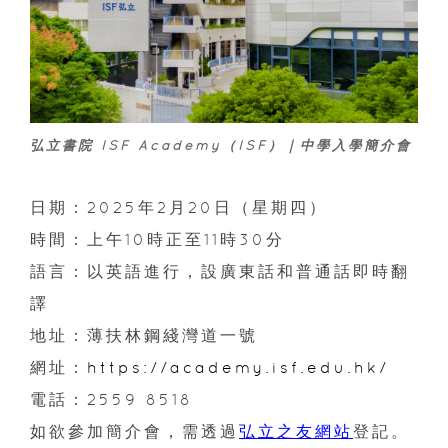
弘立書院 ISF Academy（ISF）｜中學入學簡介會
日期：2025年2月20日（星期四）
時間：上午10時正至11時30分
語言：以英語進行，設廣東話和普通話即時翻
譯
地址：薄扶林鋼綫灣道一號
網址：
https://academy.isf.edu.hk/
電話：2559 8518
如欲參加簡介會，需透過
弘立之友網站
登記。