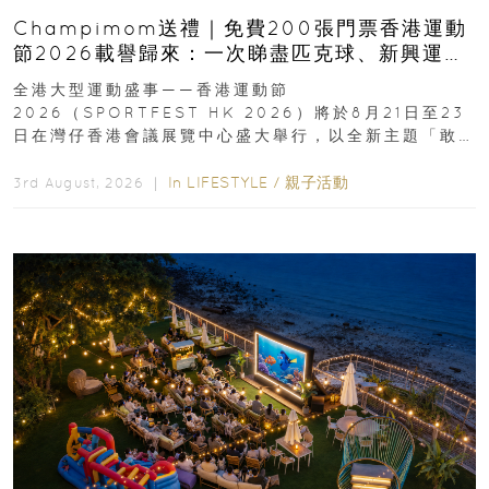
Champimom送禮｜免費200張門票香港運動
節2026載譽歸來：一次睇盡匹克球、新興運
動、街舞比賽＋逾百運動品牌展覽
全港大型運動盛事——香港運動節
2026（SPORTFEST HK 2026）將於8月21日至23
日在灣仔香港會議展覽中心盛大舉行，以全新主題「敢
運動大排檔」登場，集合...
In
LIFESTYLE
/
親子活動
3rd August, 2026 ｜