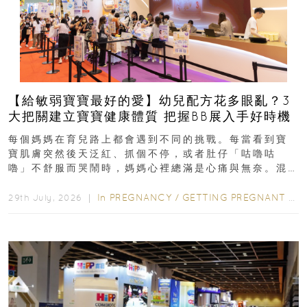
【給敏弱寶寶最好的愛】幼兒配方花多眼亂？3
大把關建立寶寶健康體質 把握BB展入手好時機
每個媽媽在育兒路上都會遇到不同的挑戰。每當看到寶
寶肌膚突然後天泛紅、抓個不停，或者肚仔「咕嚕咕
嚕」不舒服而哭鬧時，媽媽心裡總滿是心痛與無奈。混
合餵養揀奶粉？選擇幼兒配...
In
PREGNANCY
/
GETTING PREGNANT
/
P
29th July, 2026 ｜