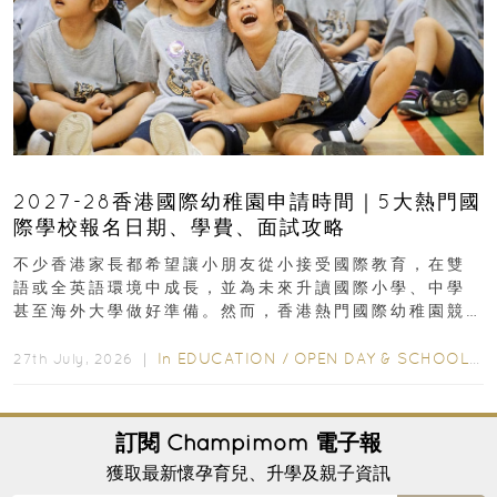
2027-28香港國際幼稚園申請時間｜5大熱門國
際學校報名日期、學費、面試攻略
不少香港家長都希望讓小朋友從小接受國際教育，在雙
語或全英語環境中成長，並為未來升讀國際小學、中學
甚至海外大學做好準備。然而，香港熱門國際幼稚園競
爭激烈，大部分學校會於入學前約一年開始接受申請...
In
EDUCATION
/
OPEN DAY & SCHOOL EVENTS
27th July, 2026 ｜
訂閱
Champimom
電子報
獲取最新懷孕育兒、升學及親子資訊