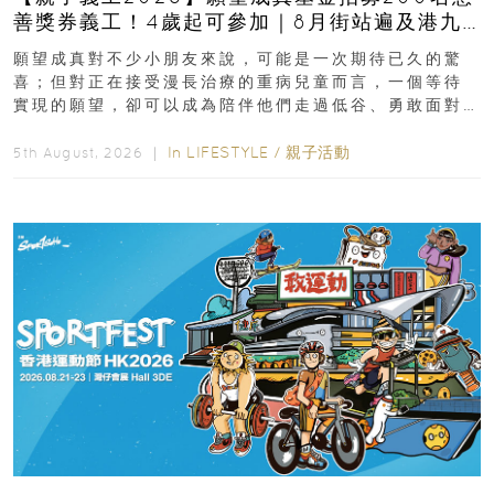
善獎券義工！4歲起可參加｜8月街站遍及港九
新界
願望成真對不少小朋友來說，可能是一次期待已久的驚
喜；但對正在接受漫長治療的重病兒童而言，一個等待
實現的願望，卻可以成為陪伴他們走過低谷、勇敢面對
逆境的重要力量。▲ 願...
In
LIFESTYLE
/
親子活動
5th August, 2026 ｜