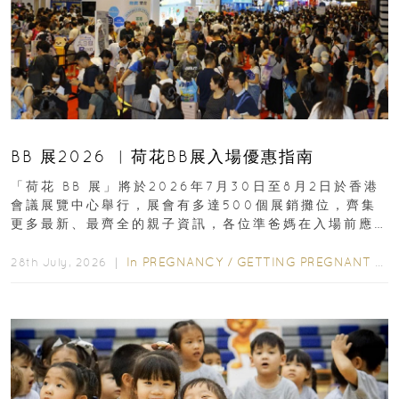
BB 展2026 ︳荷花BB展入場優惠指南
「荷花 BB 展」將於2026年7月30日至8月2日於香港
會議展覽中心舉行，展會有多達500個展銷攤位，齊集
更多最新、最齊全的親子資訊，各位準爸媽在入場前應
先閱讀購物指南...
In
PREGNANCY
/
GETTING PREGNANT
/
P
28th July, 2026 ｜