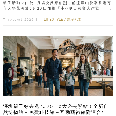
親子活動？由於7月場次反應熱烈，前流浮山警署香港導
盲犬學苑將於8月23日加推「小Q夏日尋寶大作戰」，家
長與小朋友可以走進前流浮山警署...
In
LIFESTYLE
/
親子活動
7th August, 2026 ｜
深圳親子好去處2026｜8大必去景點！全新自
然博物館＋免費科技館＋互動藝術館附適合年