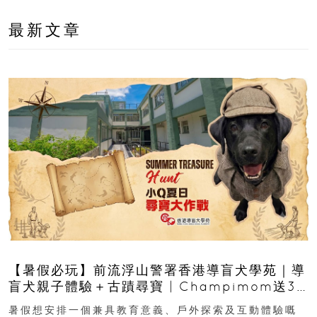
最新文章
【暑假必玩】前流浮山警署香港導盲犬學苑｜導
盲犬親子體驗＋古蹟尋寶 | Champimom送3
組免費名額
暑假想安排一個兼具教育意義、戶外探索及互動體驗嘅