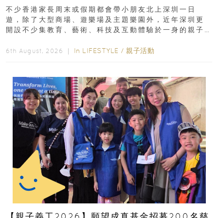
齡、交通、門票、開放時間
不少香港家長周末或假期都會帶小朋友北上深圳一日
遊，除了大型商場、遊樂場及主題樂園外，近年深圳更
開設不少集教育、藝術、科技及互動體驗於一身的親子
好去處！暑假唔想再行商場...
In
LIFESTYLE
/
親子活動
6th August, 2026 ｜
【親子義工2026】願望成真基金招募200名慈