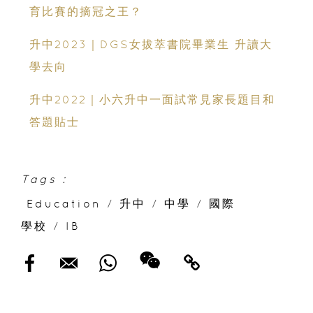
育比賽的摘冠之王？
升中2023｜DGS女拔萃書院畢業生 升讀大
學去向
升中2022｜小六升中一面試常見家長題目和
答題貼士
Tags :
Education
/
升中
/
中學
/
國際
學校
/
IB