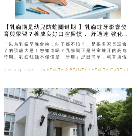
【乳齒期是幼兒防蛀關鍵期 】乳齒蛀牙影響發
育與學習？養成良好口腔習慣， 舒適達 強化琺
瑯質 兒童牙膏防護指南
「以為乳齒早晚會換，蛀了都不怕？」是很多家長誤會
了的護齒大忌！您知道嗎？乳齒期正是兒童蛀牙的高危
時期。乳齒蛀蝕不僅僅是「牙痛」那麼簡單，就算換恆
齒也有影響！後果將如骨牌效應般...
In
HEALTH & BEAUTY
/
HEALTH CARE
/
LIFESTYLE
31st July, 2026 ｜