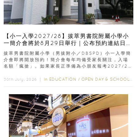
【小一入學2027/28】拔萃男書院附屬小學小
一簡介會將於8月29日舉行｜公布預約連結日期
｜更設有網上重溫
拔萃男書院附屬小學（男拔附小／DBSPD）小一入學簡
介會即將開放預約！簡介會每年均備受家長關注，入場
名額「瘋搶」。如果家長正準備為小朋友報考2027/28
學年小一，想...
In
EDUCATION
/
OPEN DAY & SCHOOL EVENTS
30th July, 2026 ｜