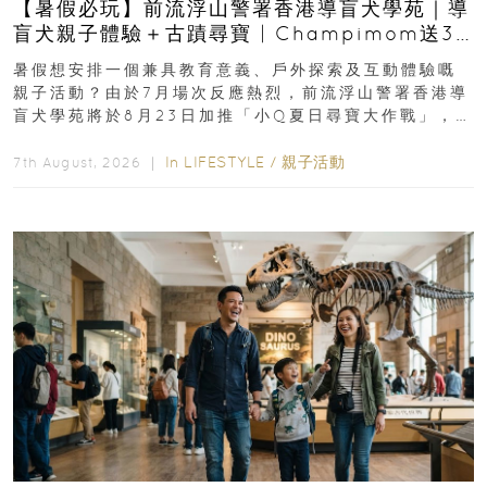
【暑假必玩】前流浮山警署香港導盲犬學苑｜導
盲犬親子體驗＋古蹟尋寶 | Champimom送3
組免費名額
暑假想安排一個兼具教育意義、戶外探索及互動體驗嘅
親子活動？由於7月場次反應熱烈，前流浮山警署香港導
盲犬學苑將於8月23日加推「小Q夏日尋寶大作戰」，家
長與小朋友可以走進前流浮山警署...
In
LIFESTYLE
/
親子活動
7th August, 2026 ｜