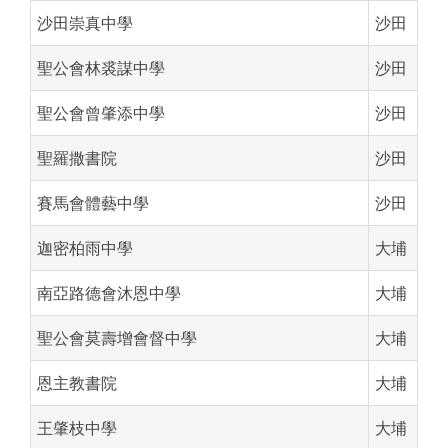
沙田崇真中學
沙田
聖公會林裘謀中學
沙田
聖公會曾肇添中學
沙田
聖羅撒書院
沙田
賽馬會體藝中學
沙田
迦密柏雨中學
大埔
南亞路德會沐恩中學
大埔
聖公會莫壽增會督中學
大埔
恩主教書院
大埔
王肇枝中學
大埔