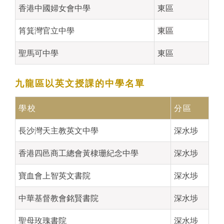
香港中國婦女會中學
東區
筲箕灣官立中學
東區
聖馬可中學
東區
九龍區
以英文授課的中學
名單
學校
分區
長沙灣天主教英文中學
深水埗
香港四邑商工總會黃棣珊紀念中學
深水埗
寶血會上智英文書院
深水埗
中華基督教會銘賢書院
深水埗
聖母玫瑰書院
深水埗