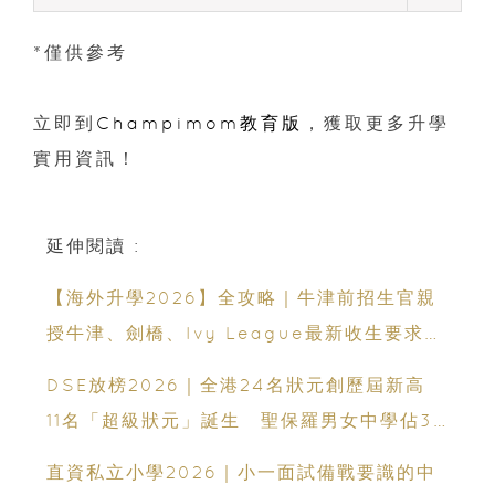
*僅供參考
立即到
Champimom教育版
，獲取更多升學
實用資訊！
延伸閱讀 :
【海外升學2026】全攻略｜牛津前招生官親
授牛津、劍橋、Ivy League最新收生要求｜
免費海外升學講座
DSE放榜2026｜全港24名狀元創歷屆新高
11名「超級狀元」誕生 聖保羅男女中學佔3
人
直資私立小學2026｜小一面試備戰要識的中