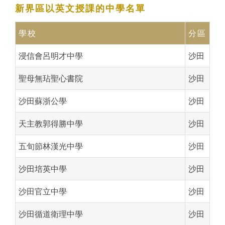
新界區
以英文授課的中學
名單
學校
分區
浸信會呂明才中學
沙田
聖母無玷聖心書院
沙田
沙田蘇浙公學
沙田
天主教郭得勝中學
沙田
五旬節林漢光中學
沙田
沙田培英中學
沙田
沙田官立中學
沙田
沙田循道衛理中學
沙田