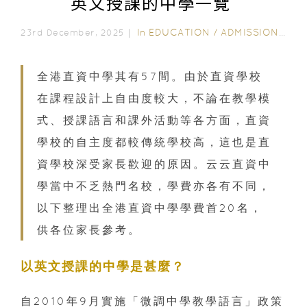
英文授課的中學一覽
In
EDUCATION
/
ADMISSION
/
AL
23rd December, 2025｜
全港直資中學其有57間。由於直資學校
在課程設計上自由度較大，不論在教學模
式、授課語言和課外活動等各方面，直資
學校的自主度都較傳統學校高，這也是直
資學校深受家長歡迎的原因。云云直資中
學當中不乏熱門名校，學費亦各有不同，
以下整理出全港直資中學學費首20名，
供各位家長參考。
以英文授課的中學
是甚麼？
自2010年9月實施「微調中學教學語言」政策