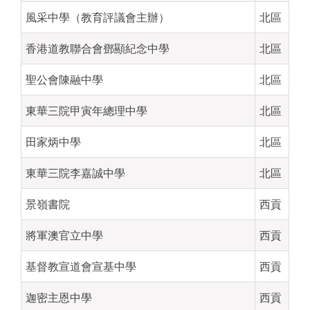
風采中學（教育評議會主辦）
北區
香港道教聯合會鄧顯紀念中學
北區
聖公會陳融中學
北區
東華三院甲寅年總理中學
北區
田家炳中學
北區
東華三院李嘉誠中學
北區
景嶺書院
西貢
將軍澳官立中學
西貢
基督教宣道會宣基中學
西貢
迦密主恩中學
西貢