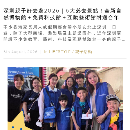
深圳親子好去處2026｜8大必去景點！全新自
然博物館＋免費科技館＋互動藝術館附適合年
齡、交通、門票、開放時間
不少香港家長周末或假期都會帶小朋友北上深圳一日
遊，除了大型商場、遊樂場及主題樂園外，近年深圳更
開設不少集教育、藝術、科技及互動體驗於一身的親子
好去處！暑假唔想再行商場...
In
LIFESTYLE
/
親子活動
6th August, 2026 ｜