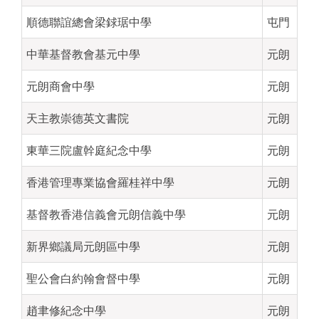
順德聯誼總會梁銶琚中學
屯門
中華基督教會基元中學
元朗
元朗商會中學
元朗
天主教崇德英文書院
元朗
東華三院盧幹庭紀念中學
元朗
香港管理專業協會羅桂祥中學
元朗
基督教香港信義會元朗信義中學
元朗
新界鄉議局元朗區中學
元朗
聖公會白約翰會督中學
元朗
趙聿修紀念中學
元朗