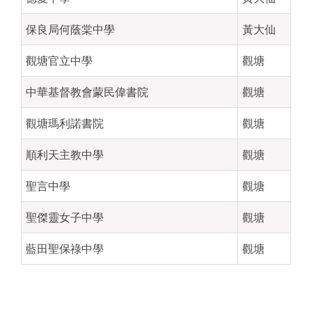
保良局何蔭棠中學
黃大仙
觀塘官立中學
觀塘
中華基督教會蒙民偉書院
觀塘
觀塘瑪利諾書院
觀塘
順利天主教中學
觀塘
聖言中學
觀塘
聖傑靈女子中學
觀塘
藍田聖保祿中學
觀塘