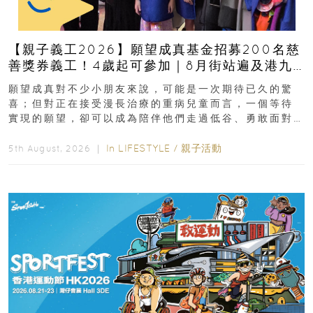
【親子義工2026】願望成真基金招募200名慈
善獎券義工！4歲起可參加｜8月街站遍及港九
新界
願望成真對不少小朋友來說，可能是一次期待已久的驚
喜；但對正在接受漫長治療的重病兒童而言，一個等待
實現的願望，卻可以成為陪伴他們走過低谷、勇敢面對
逆境的重要力量。▲ 願...
In
LIFESTYLE
/
親子活動
5th August, 2026 ｜