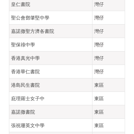
皇仁書院
灣仔
聖公會鄧肇堅中學
灣仔
嘉諾撒聖方濟各書院
灣仔
聖保祿中學
灣仔
香港真光中學
灣仔
香港華仁書院
灣仔
港島民生書院
東區
庇理羅士女子中
東區
嘉諾撒書院
東區
張祝珊英文中學
東區