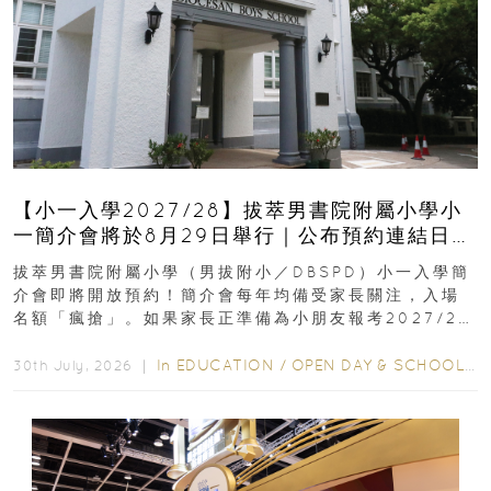
【小一入學2027/28】拔萃男書院附屬小學小
一簡介會將於8月29日舉行｜公布預約連結日期
｜更設有網上重溫
拔萃男書院附屬小學（男拔附小／DBSPD）小一入學簡
介會即將開放預約！簡介會每年均備受家長關注，入場
名額「瘋搶」。如果家長正準備為小朋友報考2027/28
學年小一，想...
In
EDUCATION
/
OPEN DAY & SCHOOL EVENTS
30th July, 2026 ｜