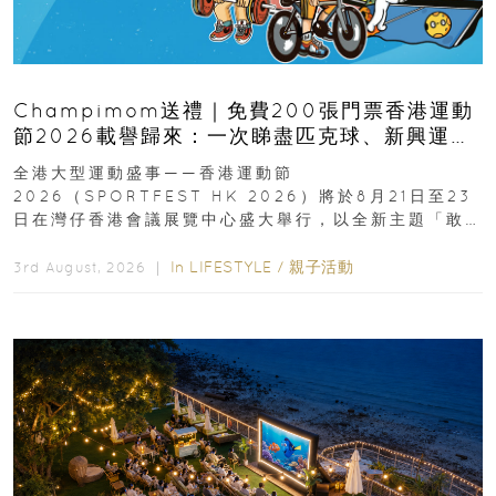
Champimom送禮｜免費200張門票香港運動
節2026載譽歸來：一次睇盡匹克球、新興運
動、街舞比賽＋逾百運動品牌展覽
全港大型運動盛事——香港運動節
2026（SPORTFEST HK 2026）將於8月21日至23
日在灣仔香港會議展覽中心盛大舉行，以全新主題「敢
運動大排檔」登場，集合...
In
LIFESTYLE
/
親子活動
3rd August, 2026 ｜