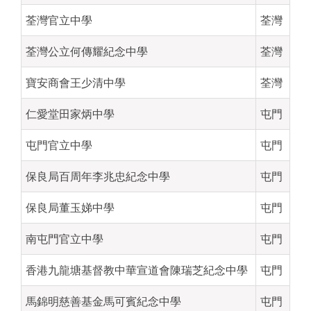
荃灣官立中學
荃灣
荃灣公立何傳耀紀念中學
荃灣
寶安商會王少清中學
荃灣
仁愛堂田家炳中學
屯門
屯門官立中學
屯門
保良局百周年李兆忠紀念中學
屯門
保良局董玉娣中學
屯門
南屯門官立中學
屯門
香港九龍塘基督教中華宣道會陳瑞芝紀念中學
屯門
馬錦明慈善基金馬可賓紀念中學
屯門