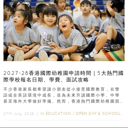
2027-28香港國際幼稚園申請時間｜5大熱門國
際學校報名日期、學費、面試攻略
不少香港家長都希望讓小朋友從小接受國際教育，在雙
語或全英語環境中成長，並為未來升讀國際小學、中學
甚至海外大學做好準備。然而，香港熱門國際幼稚園競
爭激烈，大部分學校會於入學前約一年開始接受申請...
In
EDUCATION
/
OPEN DAY & SCHOOL EVENTS
27th July, 2026 ｜