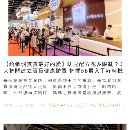
【給敏弱寶寶最好的愛】幼兒配方花多眼亂？3
大把關建立寶寶健康體質 把握BB展入手好時機
每個媽媽在育兒路上都會遇到不同的挑戰。每當看到寶
寶肌膚突然後天泛紅、抓個不停，或者肚仔「咕嚕咕
嚕」不舒服而哭鬧時，媽媽心裡總滿是心痛與無奈。混
合餵養揀奶粉？選擇幼兒配...
In
PREGNANCY
/
GETTING PREGNANT
/
P
29th July, 2026 ｜