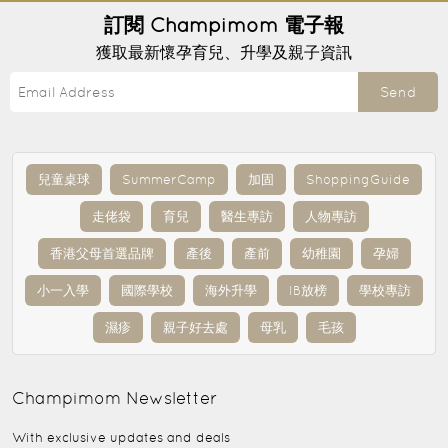
訂閱
Champimom
電子報
獲取最新懷孕育兒、升學及親子資訊
Send
兒童桌球
SummerCamp
加固
ShoppingGuide
走佬袋
育兒
醫生專訪
人物專訪
香港父母首選品牌
產後
產前
幼稚園
孕婦
小一入學
國際學校
海外升學
IB放榜
學校專訪
濕疹
親子好去處
母乳
毛孩
Champimom
Newsletter
With exclusive updates and deals