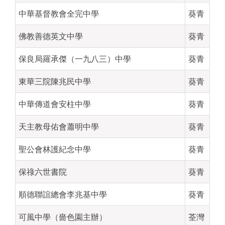
中華基督教會全完中學
葵青
佛教善德英文中學
葵青
保良局羅承傑（一九八三）中學
葵青
東華三院陳兆民中學
葵青
中華傳道會安柱中學
葵青
天主教母佑會蕭明中學
葵青
聖公會林護紀念中學
葵青
保祿六世書院
葵青
順德聯誼總會李兆基中學
葵青
可風中學（嗇色園主辦）
荃灣