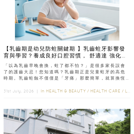
【乳齒期是幼兒防蛀關鍵期 】乳齒蛀牙影響發
育與學習？養成良好口腔習慣， 舒適達 強化琺
瑯質 兒童牙膏防護指南
「以為乳齒早晚會換，蛀了都不怕？」是很多家長誤會
了的護齒大忌！您知道嗎？乳齒期正是兒童蛀牙的高危
時期。乳齒蛀蝕不僅僅是「牙痛」那麼簡單，就算換恆
齒也有影響！後果將如骨牌效應般...
In
HEALTH & BEAUTY
/
HEALTH CARE
/
LIFESTYLE
31st July, 2026 ｜