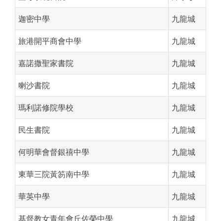
迦密中學
九龍城
旅港開平商會中學
九龍城
嘉諾撒聖家書院
九龍城
喇沙書院
九龍城
瑪利諾修院學校
九龍城
民生書院
九龍城
何明華會督銀禧中學
九龍城
東華三院黃笏南中學
九龍城
華英中學
九龍城
基督教女青年會丘佐榮中學
九龍城