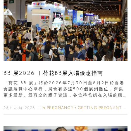
BB 展2026 ︳荷花BB展入場優惠指南
「荷花 BB 展」將於2026年7月30日至8月2日於香港
會議展覽中心舉行，展會有多達500個展銷攤位，齊集
更多最新、最齊全的親子資訊，各位準爸媽在入場前應
先閱讀購物指南...
In
PREGNANCY
/
GETTING PREGNANT
/
P
28th July, 2026 ｜