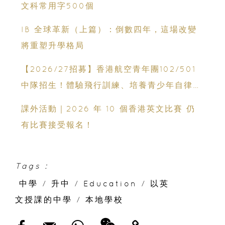
文科常用字500個
IB 全球革新（上篇）：倒數四年，這場改變
將重塑升學格局
【2026/27招募】香港航空青年團102/501
中隊招生！體驗飛行訓練、培養青少年自律與
領袖能力
課外活動｜2026 年 10 個香港英文比賽 仍
有比賽接受報名！
Tags :
中學
/
升中
/
Education
/
以英
文授課的中學
/
本地學校