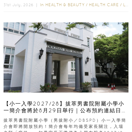
In
HEALTH & BEAUTY
/
HEALTH CARE
/
LIFESTYLE
31st July, 2026 ｜
【小一入學2027/28】拔萃男書院附屬小學小
一簡介會將於8月29日舉行｜公布預約連結日期
｜更設有網上重溫
拔萃男書院附屬小學（男拔附小／DBSPD）小一入學簡
介會即將開放預約！簡介會每年均備受家長關注，入場