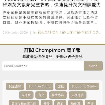
稚園英文啟蒙完整攻略，快速提升英文閱讀能力
許多家長越來越重視幼兒英文學習，因為語言能力的建
立往往影響小朋友未來的閱讀理解、表達能力以及學習
自信。但不少家長發現，小朋友明明學了很多英文單
字，真正開始閱讀英文故事書時，仍然容易卡住...
In
EDUCATION
/
ENLIGHTENMENT CORNER
26th July, 2026 ｜
訂閱
Champimom
電子報
獲取最新懷孕育兒、升學及親子資訊
Send
兒童桌球
SummerCamp
加固
ShoppingGuide
走佬袋
育兒
醫生專訪
人物專訪
香港父母首選品牌
產後
產前
幼稚園
孕婦