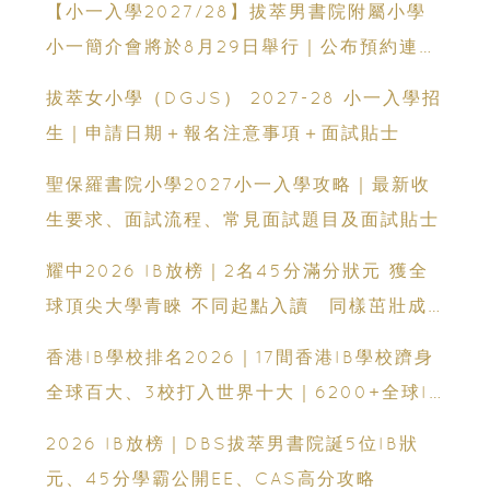
【小一入學2027/28】拔萃男書院附屬小學
小一簡介會將於8月29日舉行｜公布預約連結
日期｜更設有網上重溫
拔萃女小學（DGJS） 2027-28 小一入學招
生｜申請日期＋報名注意事項＋面試貼士
聖保羅書院小學2027小一入學攻略｜最新收
生要求、面試流程、常見面試題目及面試貼士
耀中2026 IB放榜｜2名45分滿分狀元 獲全
球頂尖大學青睞 不同起點入讀 同樣茁壯成
長 走向世界舞台
香港IB學校排名2026｜17間香港IB學校躋身
全球百大、3校打入世界十大｜6200+全球IB
學校、IB課程、IBDP完整攻略
2026 IB放榜｜DBS拔萃男書院誕5位IB狀
元、45分學霸公開EE、CAS高分攻略