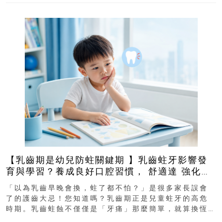
【乳齒期是幼兒防蛀關鍵期 】乳齒蛀牙影響發
育與學習？養成良好口腔習慣， 舒適達 強化琺
瑯質 兒童牙膏防護指南
「以為乳齒早晚會換，蛀了都不怕？」是很多家長誤會
了的護齒大忌！您知道嗎？乳齒期正是兒童蛀牙的高危
時期。乳齒蛀蝕不僅僅是「牙痛」那麼簡單，就算換恆
齒也有影響！後果將如骨牌效應般...