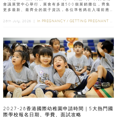
會議展覽中心舉行，展會有多達500個展銷攤位，齊集
更多最新、最齊全的親子資訊，各位準爸媽在入場前應
先閱讀購物指南...
In
PREGNANCY
/
GETTING PREGNANT
/
P
28th July, 2026 ｜
2027-28香港國際幼稚園申請時間｜5大熱門國
際學校報名日期、學費、面試攻略