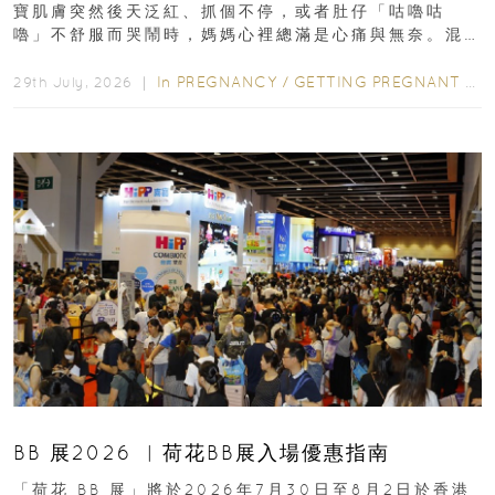
寶肌膚突然後天泛紅、抓個不停，或者肚仔「咕嚕咕
嚕」不舒服而哭鬧時，媽媽心裡總滿是心痛與無奈。混
合餵養揀奶粉？選擇幼兒配...
In
PREGNANCY
/
GETTING PREGNANT
/
P
29th July, 2026 ｜
BB 展2026 ︳荷花BB展入場優惠指南
「荷花 BB 展」將於2026年7月30日至8月2日於香港