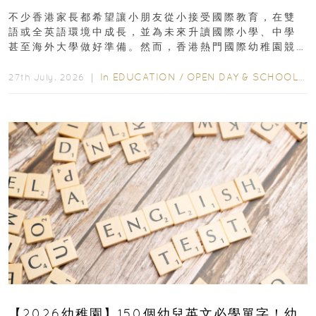
不少香港家長都希望讓小朋友從小接受國際教育，在雙
語或全英語環境中成長，並為未來升讀國際小學、中學
甚至海外大學做好準備。然而，香港熱門國際幼稚園競
爭激烈，大部分學校會於入學前約一年開始接受申請...
In
EDUCATION
/
OPEN DAY & SCHOOL EVENTS
27th July, 2026 ｜
【2026幼稚園】150個幼兒英文必學單字！幼