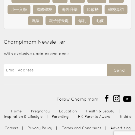
小一入學
國際學校
海外升學
IB放榜
學校專訪
濕疹
親子好去處
母乳
毛孩
Champimom
Newsletter
With exclusive updates and deals
Send
Follow Champimom :
Home
|
Pregnancy
|
Education
|
Health & Beauty
|
Inspiration & Lifestyle
|
Parenting
|
HK Parents Award
|
Kiddie
Careers
|
Privacy Policy
|
Terms and Conditions
|
Advertising