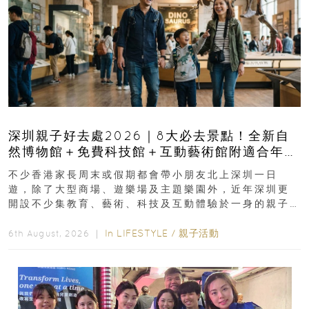
深圳親子好去處2026｜8大必去景點！全新自
然博物館＋免費科技館＋互動藝術館附適合年
齡、交通、門票、開放時間
不少香港家長周末或假期都會帶小朋友北上深圳一日
遊，除了大型商場、遊樂場及主題樂園外，近年深圳更
開設不少集教育、藝術、科技及互動體驗於一身的親子
好去處！暑假唔想再行商場...
In
LIFESTYLE
/
親子活動
6th August, 2026 ｜