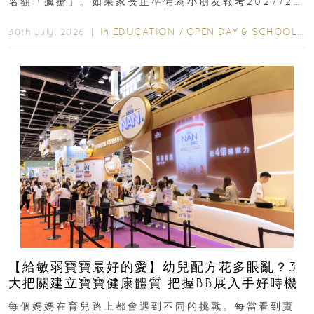
名額「瘋搶」。如果家長正準備為小朋友報考2027/28
學年小一，想...
In
EDUCATION
/
OPEN DAY & SCHOOL EVENTS
30th July, 2026 ｜
【給敏弱寶寶最好的愛】幼兒配方花多眼亂？3
大把關建立寶寶健康體質 把握BB展入手好時機
每個媽媽在育兒路上都會遇到不同的挑戰。每當看到寶