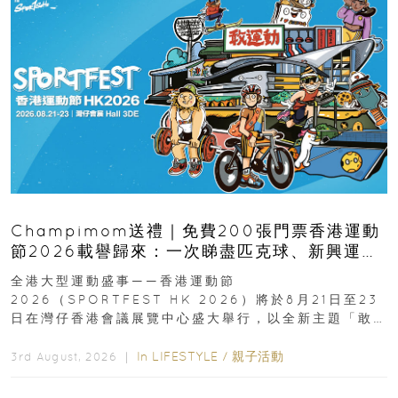
Champimom送禮｜免費200張門票香港運動
節2026載譽歸來：一次睇盡匹克球、新興運
動、街舞比賽＋逾百運動品牌展覽
全港大型運動盛事——香港運動節
2026（SPORTFEST HK 2026）將於8月21日至23
日在灣仔香港會議展覽中心盛大舉行，以全新主題「敢
運動大排檔」登場，集合...
In
LIFESTYLE
/
親子活動
3rd August, 2026 ｜