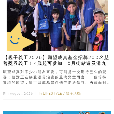
【親子義工2026】願望成真基金招募200名慈
善獎券義工！4歲起可參加｜8月街站遍及港九
新界
願望成真對不少小朋友來說，可能是一次期待已久的驚
喜；但對正在接受漫長治療的重病兒童而言，一個等待
實現的願望，卻可以成為陪伴他們走過低谷、勇敢面對
逆境的重要力量。▲ 願...
In
LIFESTYLE
/
親子活動
5th August, 2026 ｜