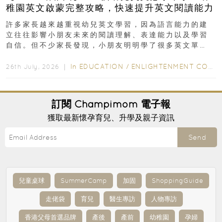
稚園英文啟蒙完整攻略，快速提升英文閱讀能力
許多家長越來越重視幼兒英文學習，因為語言能力的建
立往往影響小朋友未來的閱讀理解、表達能力以及學習
自信。但不少家長發現，小朋友明明學了很多英文單
字，真正開始閱讀英文故事書時，仍然容易卡住...
In
EDUCATION
/
ENLIGHTENMENT CORNER
26th July, 2026 ｜
訂閱
Champimom
電子報
獲取最新懷孕育兒、升學及親子資訊
Send
兒童桌球
SummerCamp
加固
ShoppingGuide
走佬袋
育兒
醫生專訪
人物專訪
香港父母首選品牌
產後
產前
幼稚園
孕婦