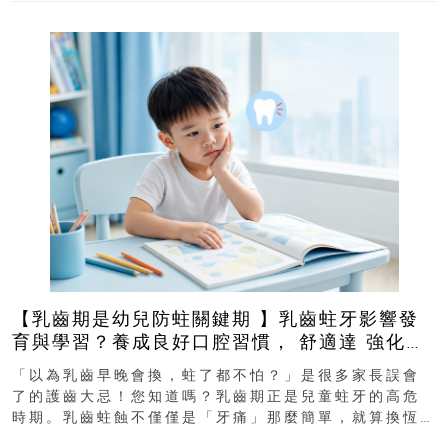
【乳齒期是幼兒防蛀關鍵期 】乳齒蛀牙影響發
育與學習？養成良好口腔習慣， 舒適達 強化琺
瑯質 兒童牙膏防護指南
「以為乳齒早晚會換，蛀了都不怕？」是很多家長誤會
了的護齒大忌！您知道嗎？乳齒期正是兒童蛀牙的高危
時期。乳齒蛀蝕不僅僅是「牙痛」那麼簡單，就算換恆
齒也有影響！後果將如骨牌效應般...