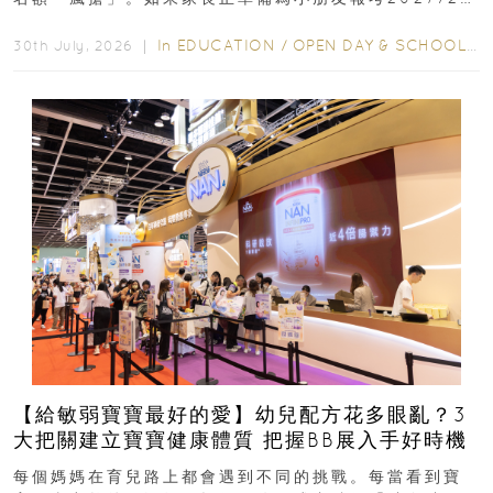
學年小一，想...
In
EDUCATION
/
OPEN DAY & SCHOOL EVENTS
30th July, 2026 ｜
【給敏弱寶寶最好的愛】幼兒配方花多眼亂？3
大把關建立寶寶健康體質 把握BB展入手好時機
每個媽媽在育兒路上都會遇到不同的挑戰。每當看到寶