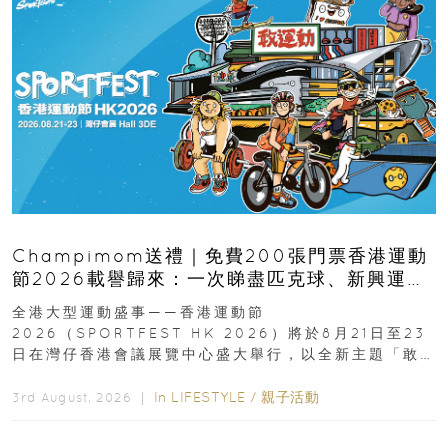
Champimom送禮｜免費200張門票香港運動
節2026載譽歸來：一次睇盡匹克球、新興運
動、街舞比賽＋逾百運動品牌展覽
全港大型運動盛事——香港運動節
2026（SPORTFEST HK 2026）將於8月21日至23
日在灣仔香港會議展覽中心盛大舉行，以全新主題「敢
運動大排檔」登場，集合...
In
LIFESTYLE
/
親子活動
3rd August, 2026 ｜