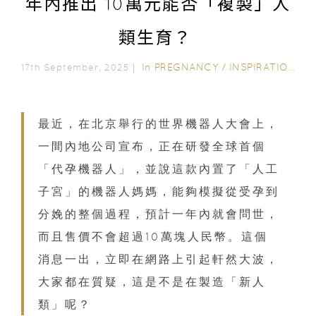
年內推出 10萬元能否「複製」人
類生育？
In
PREGNANCY
/
INSPIRATION & LIFESTYLE
17th September, 2025｜
最近，在北京舉行的世界機器人大會上，
一間內地公司宣布，正在研發全球首個
「代孕機器人」，並說這款內置了「人工
子宮」的機器人媽媽，能夠模擬從受孕到
分娩的整個過程，預計一年內就會問世，
而且售價不會超過10萬塊人民幣。這個
消息一出，立即在網路上引起軒然大波，
大家都在質疑，這是不是在製造「新人
類」呢？