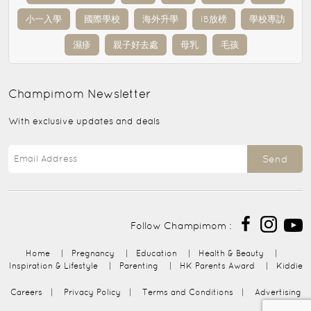
小一入學
國際學校
海外升學
IB放榜
學校專訪
濕疹
親子好去處
母乳
毛孩
Champimom
Newsletter
With exclusive updates and deals
Send
Follow Champimom :
Home
|
Pregnancy
|
Education
|
Health & Beauty
|
Inspiration & Lifestyle
|
Parenting
|
HK Parents Award
|
Kiddie
Careers
|
Privacy Policy
|
Terms and Conditions
|
Advertising