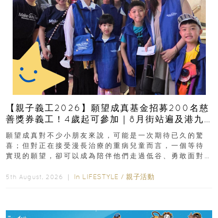
【親子義工2026】願望成真基金招募200名慈
善獎券義工！4歲起可參加｜8月街站遍及港九
新界
願望成真對不少小朋友來說，可能是一次期待已久的驚
喜；但對正在接受漫長治療的重病兒童而言，一個等待
實現的願望，卻可以成為陪伴他們走過低谷、勇敢面對
逆境的重要力量。▲ 願...
In
LIFESTYLE
/
親子活動
5th August, 2026 ｜