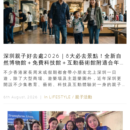
深圳親子好去處2026｜8大必去景點！全新自
然博物館＋免費科技館＋互動藝術館附適合年
齡、交通、門票、開放時間
不少香港家長周末或假期都會帶小朋友北上深圳一日
遊，除了大型商場、遊樂場及主題樂園外，近年深圳更
開設不少集教育、藝術、科技及互動體驗於一身的親子
好去處！暑假唔想再行商場...
In
LIFESTYLE
/
親子活動
6th August, 2026 ｜