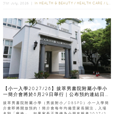
In
HEALTH & BEAUTY
/
HEALTH CARE
/
LIFESTYLE
31st July, 2026 ｜
【小一入學2027/28】拔萃男書院附屬小學小
一簡介會將於8月29日舉行｜公布預約連結日期
｜更設有網上重溫
拔萃男書院附屬小學（男拔附小／DBSPD）小一入學簡
介會即將開放預約！簡介會每年均備受家長關注，入場
名額「瘋搶」。如果家長正準備為小朋友報考2027/28