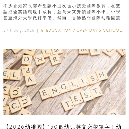
不少香港家長都希望讓小朋友從小接受國際教育，在雙
語或全英語環境中成長，並為未來升讀國際小學、中學
甚至海外大學做好準備。然而，香港熱門國際幼稚園競
爭激烈，大部分學校會於入學前約一年開始接受申請...
In
EDUCATION
/
OPEN DAY & SCHOOL EVENTS
27th July, 2026 ｜
【2026幼稚園】150個幼兒英文必學單字！幼