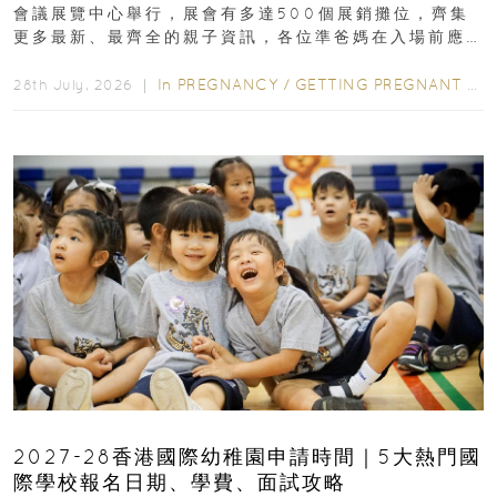
會議展覽中心舉行，展會有多達500個展銷攤位，齊集
更多最新、最齊全的親子資訊，各位準爸媽在入場前應
先閱讀購物指南...
In
PREGNANCY
/
GETTING PREGNANT
/
P
28th July, 2026 ｜
2027-28香港國際幼稚園申請時間｜5大熱門國
際學校報名日期、學費、面試攻略