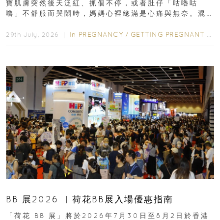
寶肌膚突然後天泛紅、抓個不停，或者肚仔「咕嚕咕
嚕」不舒服而哭鬧時，媽媽心裡總滿是心痛與無奈。混
合餵養揀奶粉？選擇幼兒配...
In
PREGNANCY
/
GETTING PREGNANT
/
P
29th July, 2026 ｜
BB 展2026 ︳荷花BB展入場優惠指南
「荷花 BB 展」將於2026年7月30日至8月2日於香港