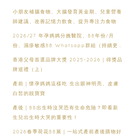
小朋友補腦食物、大腦發育黃金期、兒童營養
師建議、改善記憶力飲食、提升專注力食物
2026/27 年孕媽媽分娩醫院、BB年份/月
份、濕疹敏感BB Whatsapp群組（持續更
新）
香港父母首選品牌大獎 2025-2026｜得獎品
牌巡禮（上）
產前｜懷孕媽媽這樣吃 生出眼神明亮、皮膚
白皙的靚寶寶
產後｜BB出生時沒哭恐有生命危險？即看新
生兒出生時大哭的重要性！
2026春季荷花BB展｜一站式產前產後購物好