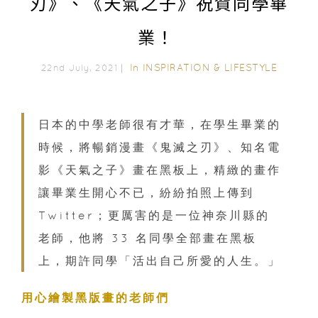
刃》、《天氣之子》祝賀同學畢
業！
In
INSPIRATION & LIFESTYLE
22nd July, 2021｜
日本的中學老師很有才華，在學生畢業的
時候，將暢銷漫畫《鬼滅之刃》、知名電
影《天氣之子》畫在黑板上，精緻的畫作
讓畢業生開心不已，紛紛拍照上傳到
Twitter；更厲害的是一位神奈川縣的
老師，他將 33 名同學全部畫在黑板
上，期許同學「活出自己所愛的人生。」
用心繪製黑版畫的老師們