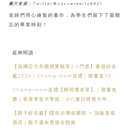
圖片來源：Twitter@soccerkaito8821
老師們用心繪製的畫作，為學生們留下了最難
忘的畢業時刻！
延伸閱讀 :
【送挪亞方舟職感實驗室2.0門票】暑假好去
處2026｜Champimom送禮｜限量送30套
親子門票連遊戲代幣 （總值HK$10,680）
Champimom送禮【附得獎名單】｜限量免
體驗六大職業角色 玩轉暑假！
費｜香港導盲犬學苑「小Q夏日尋寶大作
戰」：親子活動＋導盲犬工作示範＋古蹟尋寶
【親子好去處】隱世沙灘俱樂部 × 頂級度假
酒店｜親子週末度假全指南