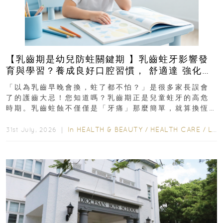
【乳齒期是幼兒防蛀關鍵期 】乳齒蛀牙影響發
育與學習？養成良好口腔習慣， 舒適達 強化琺
瑯質 兒童牙膏防護指南
「以為乳齒早晚會換，蛀了都不怕？」是很多家長誤會
了的護齒大忌！您知道嗎？乳齒期正是兒童蛀牙的高危
時期。乳齒蛀蝕不僅僅是「牙痛」那麼簡單，就算換恆
齒也有影響！後果將如骨牌效應般...
In
HEALTH & BEAUTY
/
HEALTH CARE
/
LIFESTYLE
31st July, 2026 ｜