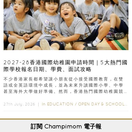
2027-28香港國際幼稚園申請時間｜5大熱門國
際學校報名日期、學費、面試攻略
不少香港家長都希望讓小朋友從小接受國際教育，在雙
語或全英語環境中成長，並為未來升讀國際小學、中學
甚至海外大學做好準備。然而，香港熱門國際幼稚園競
爭激烈，大部分學校會於入學前約一年開始接受申請...
In
EDUCATION
/
OPEN DAY & SCHOOL EVENTS
27th July, 2026 ｜
訂閱
Champimom
電子報