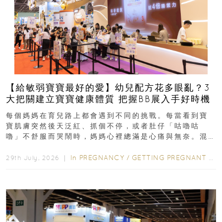
【給敏弱寶寶最好的愛】幼兒配方花多眼亂？3
大把關建立寶寶健康體質 把握BB展入手好時機
每個媽媽在育兒路上都會遇到不同的挑戰。每當看到寶
寶肌膚突然後天泛紅、抓個不停，或者肚仔「咕嚕咕
嚕」不舒服而哭鬧時，媽媽心裡總滿是心痛與無奈。混
合餵養揀奶粉？選擇幼兒配...
In
PREGNANCY
/
GETTING PREGNANT
/
P
29th July, 2026 ｜