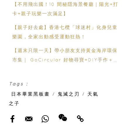
【不用飛出國！10 間秘隱海景餐廳｜陽光+打
卡+親子玩樂一次滿足】
【親子好去處】香港七欖「球迷村」化身兒童
樂園，全家出動感受運動狂熱！
【週末只限一天】帶小朋友支持黃金海岸環保
市集｜ GoCircular 好物尋寶+DIY手作＋慈
善義賣
Tags :
日本畢業黑板畫
/
鬼滅之刃
/
天氣
之子