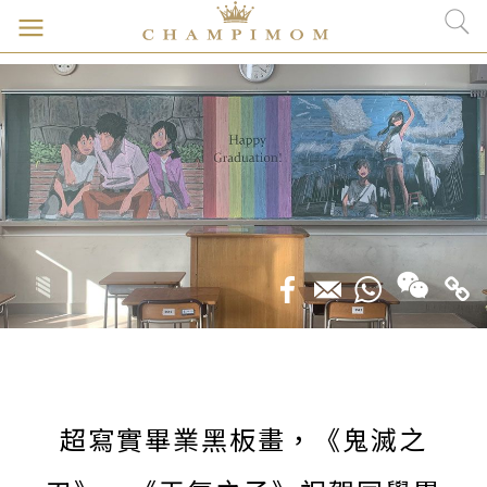
超寫實畢業黑板畫，《鬼滅之