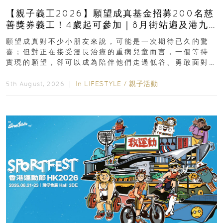
【親子義工2026】願望成真基金招募200名慈
善獎券義工！4歲起可參加｜8月街站遍及港九
新界
願望成真對不少小朋友來說，可能是一次期待已久的驚
喜；但對正在接受漫長治療的重病兒童而言，一個等待
實現的願望，卻可以成為陪伴他們走過低谷、勇敢面對
逆境的重要力量。▲ 願...
In
LIFESTYLE
/
親子活動
5th August, 2026 ｜