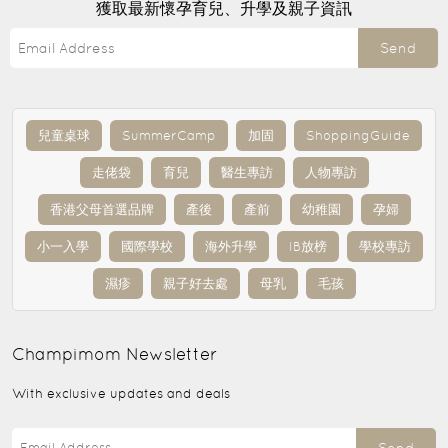
獲取最新懷孕育兒、升學及親子資訊
Send
兒童桌球
SummerCamp
加固
ShoppingGuide
走佬袋
育兒
醫生專訪
人物專訪
香港父母首選品牌
產後
產前
幼稚園
孕婦
小一入學
國際學校
海外升學
IB放榜
學校專訪
濕疹
親子好去處
母乳
毛孩
Champimom
Newsletter
With exclusive updates and deals