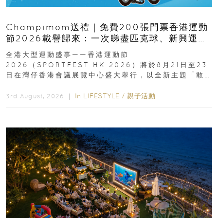
Champimom送禮｜免費200張門票香港運動
節2026載譽歸來：一次睇盡匹克球、新興運
動、街舞比賽＋逾百運動品牌展覽
全港大型運動盛事——香港運動節
2026（SPORTFEST HK 2026）將於8月21日至23
日在灣仔香港會議展覽中心盛大舉行，以全新主題「敢
運動大排檔」登場，集合...
In
LIFESTYLE
/
親子活動
3rd August, 2026 ｜