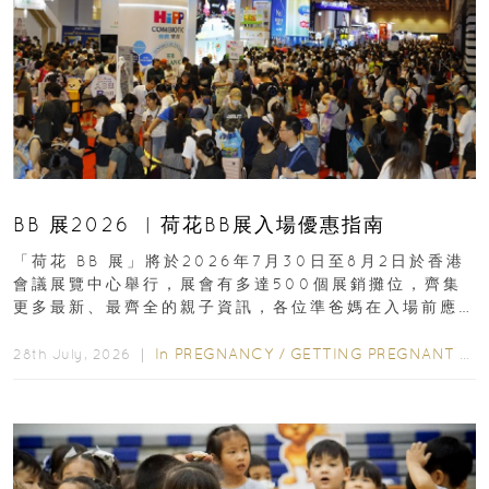
BB 展2026 ︳荷花BB展入場優惠指南
「荷花 BB 展」將於2026年7月30日至8月2日於香港
會議展覽中心舉行，展會有多達500個展銷攤位，齊集
更多最新、最齊全的親子資訊，各位準爸媽在入場前應
先閱讀購物指南...
In
PREGNANCY
/
GETTING PREGNANT
/
P
28th July, 2026 ｜