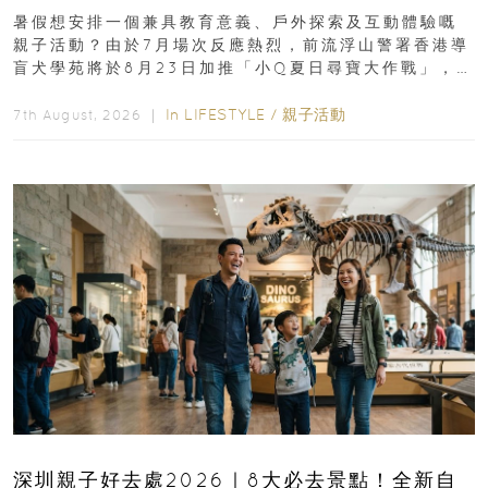
組免費名額
暑假想安排一個兼具教育意義、戶外探索及互動體驗嘅
親子活動？由於7月場次反應熱烈，前流浮山警署香港導
盲犬學苑將於8月23日加推「小Q夏日尋寶大作戰」，家
長與小朋友可以走進前流浮山警署...
In
LIFESTYLE
/
親子活動
7th August, 2026 ｜
深圳親子好去處2026｜8大必去景點！全新自