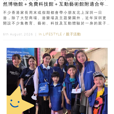
然博物館＋免費科技館＋互動藝術館附適合年
齡、交通、門票、開放時間
不少香港家長周末或假期都會帶小朋友北上深圳一日
遊，除了大型商場、遊樂場及主題樂園外，近年深圳更
開設不少集教育、藝術、科技及互動體驗於一身的親子
好去處！暑假唔想再行商場...
In
LIFESTYLE
/
親子活動
6th August, 2026 ｜