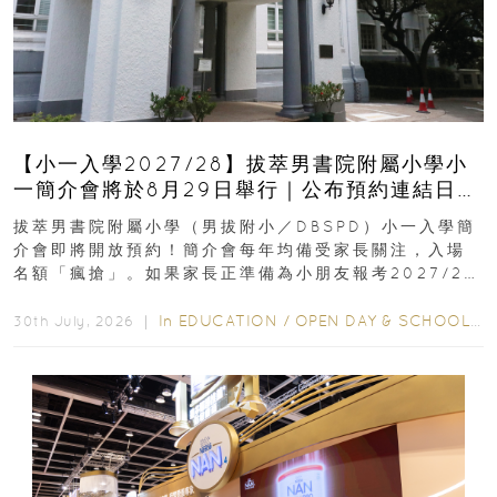
【小一入學2027/28】拔萃男書院附屬小學小
一簡介會將於8月29日舉行｜公布預約連結日期
｜更設有網上重溫
拔萃男書院附屬小學（男拔附小／DBSPD）小一入學簡
介會即將開放預約！簡介會每年均備受家長關注，入場
名額「瘋搶」。如果家長正準備為小朋友報考2027/28
學年小一，想...
In
EDUCATION
/
OPEN DAY & SCHOOL EVENTS
30th July, 2026 ｜