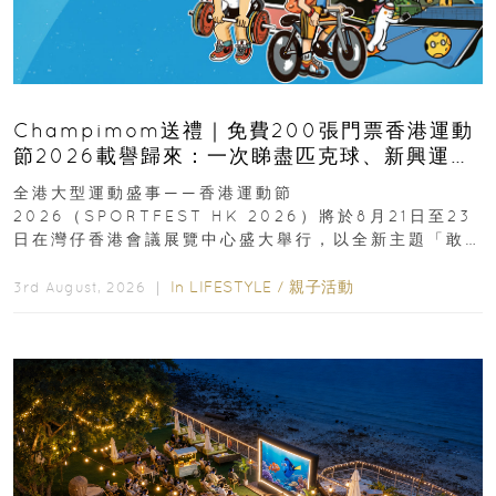
Champimom送禮｜免費200張門票香港運動
節2026載譽歸來：一次睇盡匹克球、新興運
動、街舞比賽＋逾百運動品牌展覽
全港大型運動盛事——香港運動節
2026（SPORTFEST HK 2026）將於8月21日至23
日在灣仔香港會議展覽中心盛大舉行，以全新主題「敢
運動大排檔」登場，集合...
In
LIFESTYLE
/
親子活動
3rd August, 2026 ｜