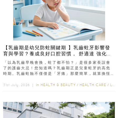
【乳齒期是幼兒防蛀關鍵期 】乳齒蛀牙影響發
育與學習？養成良好口腔習慣， 舒適達 強化琺
瑯質 兒童牙膏防護指南
「以為乳齒早晚會換，蛀了都不怕？」是很多家長誤會
了的護齒大忌！您知道嗎？乳齒期正是兒童蛀牙的高危
時期。乳齒蛀蝕不僅僅是「牙痛」那麼簡單，就算換恆
齒也有影響！後果將如骨牌效應般...
In
HEALTH & BEAUTY
/
HEALTH CARE
/
LIFESTYLE
31st July, 2026 ｜