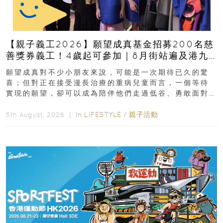
【親子義工2026】願望成真基金招募200名慈
善獎券義工！4歲起可參加｜8月街站遍及港九
新界
願望成真對不少小朋友來說，可能是一次期待已久的驚
喜；但對正在接受漫長治療的重病兒童而言，一個等待
實現的願望，卻可以成為陪伴他們走過低谷、勇敢面對
逆境的重要力量。▲ 願...
In
LIFESTYLE
/
親子活動
5th August, 2026 ｜