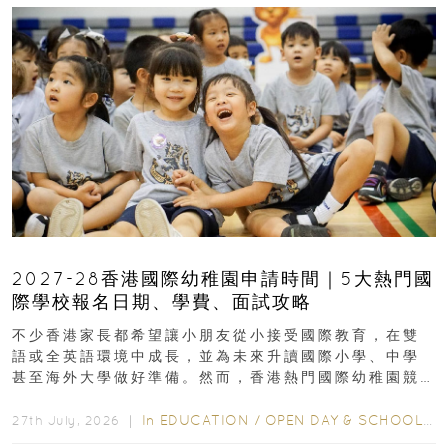
2027-28香港國際幼稚園申請時間｜5大熱門國
際學校報名日期、學費、面試攻略
不少香港家長都希望讓小朋友從小接受國際教育，在雙
語或全英語環境中成長，並為未來升讀國際小學、中學
甚至海外大學做好準備。然而，香港熱門國際幼稚園競
爭激烈，大部分學校會於入學前約一年開始接受申請...
In
EDUCATION
/
OPEN DAY & SCHOOL EVENTS
27th July, 2026 ｜