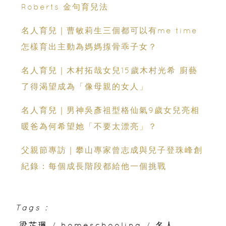
Roberts 金句育兒法
名人育兒｜曹敏莉生三個都可以有me time
怎樣育出主動為媽媽揼骨乖子女？
名人育兒｜木村拓哉女兒15歲木村光希 廚藝
了得渴望成為「像母親的女人」
名人育兒｜男神吳彥祖型格仙氣9歲女兒亮相
暖爸為何希望她「不要太漂亮」？
父親節專訪｜攀山專家曾志成與兒子登珠峰創
紀錄：每個成長階段都給他一個挑戰
Tags :
梁芷珮
/
homeschooling
/
名人