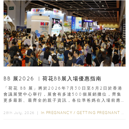
BB 展2026 ︳荷花BB展入場優惠指南
「荷花 BB 展」將於2026年7月30日至8月2日於香港
會議展覽中心舉行，展會有多達500個展銷攤位，齊集
更多最新、最齊全的親子資訊，各位準爸媽在入場前應
先閱讀購物指南...
In
PREGNANCY
/
GETTING PREGNANT
/
P
28th July, 2026 ｜