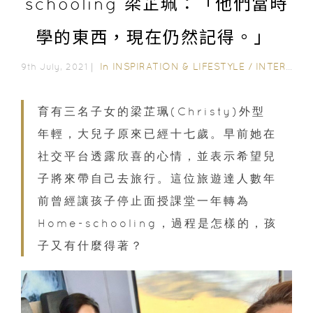
schooling 梁芷珮：「他們當時
學的東西，現在仍然記得。」
In
INSPIRATION & LIFESTYLE
/
INTERVIEWS
9th July, 2021｜
育有三名子女的梁芷珮(Christy)外型
年輕，大兒子原來已經十七歲。早前她在
社交平台透露欣喜的心情，並表示希望兒
子將來帶自己去旅行。這位旅遊達人數年
前曾經讓孩子停止面授課堂一年轉為
Home-schooling，過程是怎樣的，孩
子又有什麼得著？