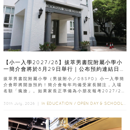
【小一入學2027/28】拔萃男書院附屬小學小
一簡介會將於8月29日舉行｜公布預約連結日期
｜更設有網上重溫
拔萃男書院附屬小學（男拔附小／DBSPD）小一入學簡
介會即將開放預約！簡介會每年均備受家長關注，入場
名額「瘋搶」。如果家長正準備為小朋友報考2027/28
學年小一，想...
In
EDUCATION
/
OPEN DAY & SCHOOL EVENTS
30th July, 2026 ｜