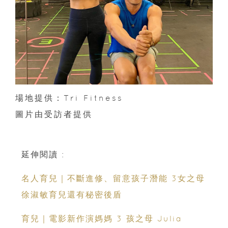
場地提供：Tri Fitness
圖片由受訪者提供
延伸閱讀 :
名人育兒｜不斷進修、留意孩子潛能 3女之母
徐淑敏育兒還有秘密後盾
育兒｜電影新作演媽媽 3 孩之母 Julia