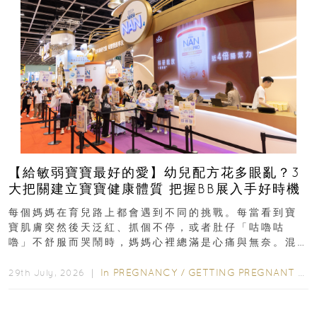
【給敏弱寶寶最好的愛】幼兒配方花多眼亂？3
大把關建立寶寶健康體質 把握BB展入手好時機
每個媽媽在育兒路上都會遇到不同的挑戰。每當看到寶
寶肌膚突然後天泛紅、抓個不停，或者肚仔「咕嚕咕
嚕」不舒服而哭鬧時，媽媽心裡總滿是心痛與無奈。混
合餵養揀奶粉？選擇幼兒配...
In
PREGNANCY
/
GETTING PREGNANT
/
P
29th July, 2026 ｜