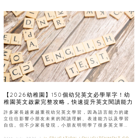
【2026幼稚園】150個幼兒英文必學單字！幼
稚園英文啟蒙完整攻略，快速提升英文閱讀能力
許多家長越來越重視幼兒英文學習，因為語言能力的建
立往往影響小朋友未來的閱讀理解、表達能力以及學習
自信。但不少家長發現，小朋友明明學了很多英文單
字，真正開始閱讀英文故事書時，仍然容易卡住...