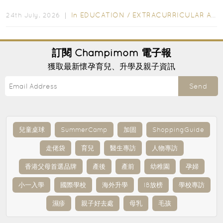
行的小朋友賣旗日小朋友，正是一項既有教育意義...
In
EDUCATION
/
EXTRACURRICULAR ACTIVITIES
24th July, 2026 ｜
訂閱
Champimom
電子報
獲取最新懷孕育兒、升學及親子資訊
Send
兒童桌球
SummerCamp
加固
ShoppingGuide
走佬袋
育兒
醫生專訪
人物專訪
香港父母首選品牌
產後
產前
幼稚園
孕婦
小一入學
國際學校
海外升學
IB放榜
學校專訪
濕疹
親子好去處
母乳
毛孩