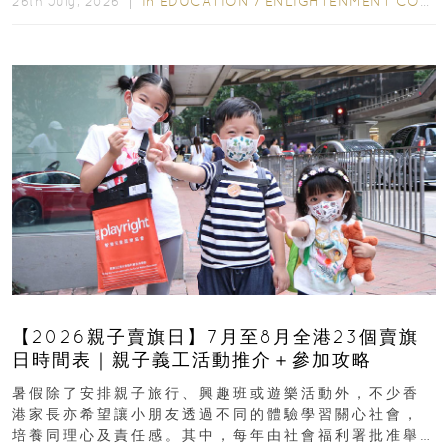
In
EDUCATION
/
ENLIGHTENMENT CORNER
26th July, 2026 ｜
【2026親子賣旗日】7月至8月全港23個賣旗
日時間表｜親子義工活動推介＋參加攻略
暑假除了安排親子旅行、興趣班或遊樂活動外，不少香
港家長亦希望讓小朋友透過不同的體驗學習關心社會，
培養同理心及責任感。其中，每年由社會福利署批准舉