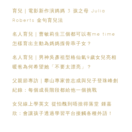
育兒｜電影新作演媽媽 3 孩之母 Julia
Roberts 金句育兒法
名人育兒｜曹敏莉生三個都可以有me time
怎樣育出主動為媽媽揼骨乖子女？
名人育兒｜男神吳彥祖型格仙氣9歲女兒亮相
暖爸為何希望她「不要太漂亮」？
父親節專訪｜攀山專家曾志成與兒子登珠峰創
紀錄：每個成長階段都給他一個挑戰
女兒線上學英文 從怕醜到唔捨得落堂 鍾嘉
欣：會讓孩子透過學習平台接觸各種外語！