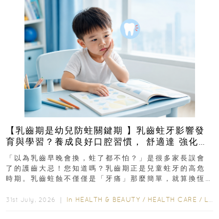
【乳齒期是幼兒防蛀關鍵期 】乳齒蛀牙影響發
育與學習？養成良好口腔習慣， 舒適達 強化琺
瑯質 兒童牙膏防護指南
「以為乳齒早晚會換，蛀了都不怕？」是很多家長誤會
了的護齒大忌！您知道嗎？乳齒期正是兒童蛀牙的高危
時期。乳齒蛀蝕不僅僅是「牙痛」那麼簡單，就算換恆
齒也有影響！後果將如骨牌效應般...
In
HEALTH & BEAUTY
/
HEALTH CARE
/
LIFESTYLE
31st July, 2026 ｜