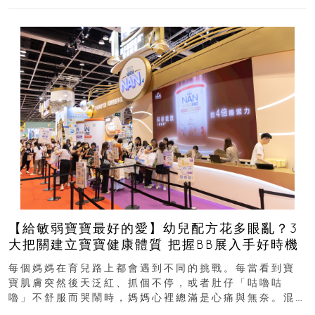
【給敏弱寶寶最好的愛】幼兒配方花多眼亂？3
大把關建立寶寶健康體質 把握BB展入手好時機
每個媽媽在育兒路上都會遇到不同的挑戰。每當看到寶
寶肌膚突然後天泛紅、抓個不停，或者肚仔「咕嚕咕
嚕」不舒服而哭鬧時，媽媽心裡總滿是心痛與無奈。混
合餵養揀奶粉？選擇幼兒配...