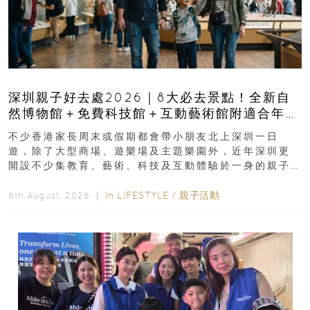
深圳親子好去處2026｜8大必去景點！全新自
然博物館＋免費科技館＋互動藝術館附適合年
齡、交通、門票、開放時間
不少香港家長周末或假期都會帶小朋友北上深圳一日
遊，除了大型商場、遊樂場及主題樂園外，近年深圳更
開設不少集教育、藝術、科技及互動體驗於一身的親子
好去處！暑假唔想再行商場...
In
LIFESTYLE
/
親子活動
6th August, 2026 ｜