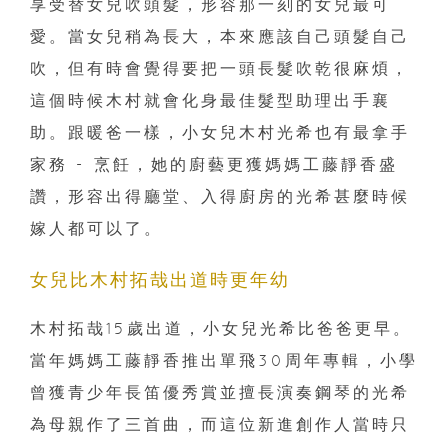
享受替女兒吹頭髮，形容那一刻的女兒最可
愛。當女兒稍為長大，本來應該自己頭髮自己
吹，但有時會覺得要把一頭長髮吹乾很麻煩，
這個時候木村就會化身最佳髮型助理出手襄
助。跟暖爸一樣，小女兒木村光希也有最拿手
家務 - 烹飪，她的廚藝更獲媽媽工藤靜香盛
讚，形容出得廳堂、入得廚房的光希甚麼時候
嫁人都可以了。
女兒比木村拓哉出道時更年幼
木村拓哉15歲出道，小女兒光希比爸爸更早。
當年媽媽工藤靜香推出單飛30周年專輯，小學
曾獲青少年長笛優秀賞並擅長演奏鋼琴的光希
為母親作了三首曲，而這位新進創作人當時只