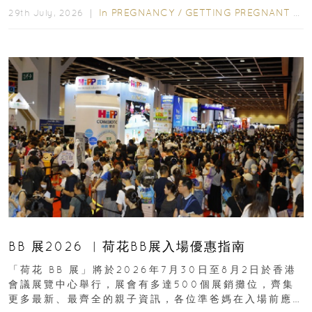
In
PREGNANCY
/
GETTING PREGNANT
/
P
29th July, 2026 ｜
BB 展2026 ︳荷花BB展入場優惠指南
「荷花 BB 展」將於2026年7月30日至8月2日於香港
會議展覽中心舉行，展會有多達500個展銷攤位，齊集
更多最新、最齊全的親子資訊，各位準爸媽在入場前應