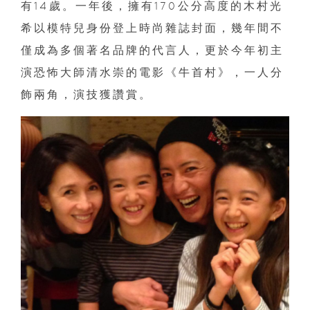
有14歲。一年後，擁有170公分高度的木村光
希以模特兒身份登上時尚雜誌封面，幾年間不
僅成為多個著名品牌的代言人，更於今年初主
演恐怖大師清水崇的電影《牛首村》，一人分
飾兩角，演技獲讚賞。