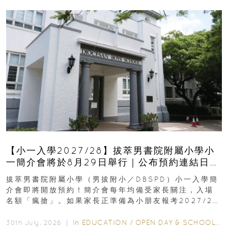
【小一入學2027/28】拔萃男書院附屬小學小
一簡介會將於8月29日舉行｜公布預約連結日期
｜更設有網上重溫
拔萃男書院附屬小學（男拔附小／DBSPD）小一入學簡
介會即將開放預約！簡介會每年均備受家長關注，入場
名額「瘋搶」。如果家長正準備為小朋友報考2027/28
學年小一，想...
In
EDUCATION
/
OPEN DAY & SCHOOL EVENTS
30th July, 2026 ｜