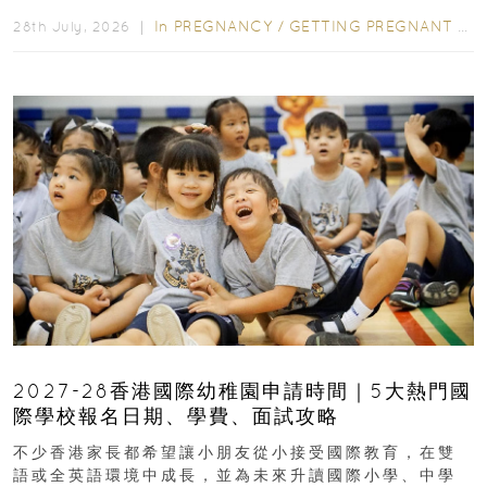
先閱讀購物指南...
In
PREGNANCY
/
GETTING PREGNANT
/
P
28th July, 2026 ｜
2027-28香港國際幼稚園申請時間｜5大熱門國
際學校報名日期、學費、面試攻略
不少香港家長都希望讓小朋友從小接受國際教育，在雙
語或全英語環境中成長，並為未來升讀國際小學、中學