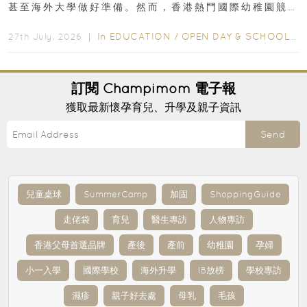
甚至海外大學做好準備。然而，香港熱門國際幼稚園競
爭激烈，大部分學校會於入學前約一年開始接受申請...
In
EDUCATION
/
OPEN DAY & SCHOOL EVENTS
27th July, 2026 ｜
訂閱
Champimom
電子報
獲取最新懷孕育兒、升學及親子資訊
Send
兒童桌球
SummerCamp
加固
ShoppingGuide
走佬袋
育兒
醫生專訪
人物專訪
香港父母首選品牌
產後
產前
幼稚園
孕婦
小一入學
國際學校
海外升學
IB放榜
學校專訪
濕疹
親子好去處
母乳
毛孩