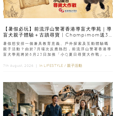
【暑假必玩】前流浮山警署香港導盲犬學苑｜導
盲犬親子體驗＋古蹟尋寶 | Champimom送3
組免費名額
暑假想安排一個兼具教育意義、戶外探索及互動體驗嘅
親子活動？由於7月場次反應熱烈，前流浮山警署香港導
盲犬學苑將於8月23日加推「小Q夏日尋寶大作戰」，家
長與小朋友可以走進前流浮山警署...
In
LIFESTYLE
/
親子活動
7th August, 2026 ｜