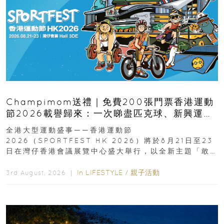
Champimom送禮｜免費200張門票香港運動
節2026載譽歸來：一次睇盡匹克球、新興運
動、街舞比賽＋逾百運動品牌展覽
全港大型運動盛事——香港運動節
2026（SPORTFEST HK 2026）將於8月21日至23
日在灣仔香港會議展覽中心盛大舉行，以全新主題「敢
運動大排檔」登場，集合...
In
LIFESTYLE
/
親子活動
3rd August, 2026 ｜