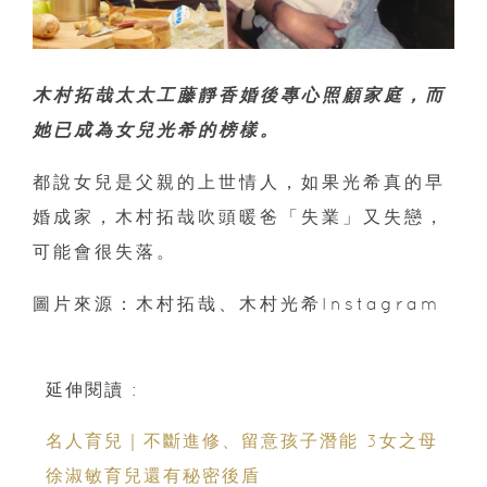
木村拓哉太太工藤靜香婚後專心照顧家庭，而
她已成為女兒光希的榜樣。
都說女兒是父親的上世情人，如果光希真的早
婚成家，木村拓哉吹頭暖爸「失業」又失戀，
可能會很失落。
圖片來源：木村拓哉、木村光希Instagram
延伸閱讀 :
名人育兒｜不斷進修、留意孩子潛能 3女之母
徐淑敏育兒還有秘密後盾