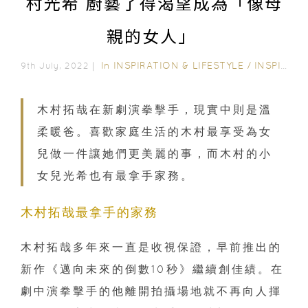
村光希 廚藝了得渴望成為「像母
親的女人」
In
INSPIRATION & LIFESTYLE
/
INSPIRING STORIES
9th July, 2022｜
木村拓哉在新劇演拳擊手，現實中則是溫
柔暖爸。喜歡家庭生活的木村最享受為女
兒做一件讓她們更美麗的事，而木村的小
女兒光希也有最拿手家務。
木村拓哉最拿手的家務
木村拓哉多年來一直是收視保證，早前推出的
新作《邁向未來的倒數10秒》繼續創佳績。在
劇中演拳擊手的他離開拍攝場地就不再向人揮