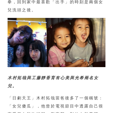
拳，回到家中最喜歡「出手」的時刻是兩個女
兒洗頭之後。
木村拓哉與工藤靜香育有心美與光希兩名女
兒。
「日劇天王」木村拓哉當爸後多了一個稱號：
「女兒傻瓜」，他曾於電視節目中透露自己很