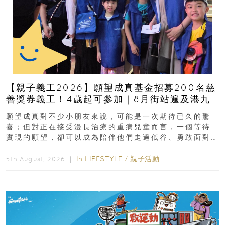
【親子義工2026】願望成真基金招募200名慈
善獎券義工！4歲起可參加｜8月街站遍及港九
新界
願望成真對不少小朋友來說，可能是一次期待已久的驚
喜；但對正在接受漫長治療的重病兒童而言，一個等待
實現的願望，卻可以成為陪伴他們走過低谷、勇敢面對
逆境的重要力量。▲ 願...
In
LIFESTYLE
/
親子活動
5th August, 2026 ｜