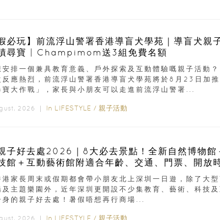
假必玩】前流浮山警署香港導盲犬學苑｜導盲犬親
蹟尋寶 | Champimom送3組免費名額
想安排一個兼具教育意義、戶外探索及互動體驗嘅親子活動？
次反應熱烈，前流浮山警署香港導盲犬學苑將於8月23日加推
尋寶大作戰」，家長與小朋友可以走進前流浮山警署...
In
LIFESTYLE
/
親子活動
ugust, 2026 ｜
親子好去處2026｜8大必去景點！全新自然博物館
技館＋互動藝術館附適合年齡、交通、門票、開放
香港家長周末或假期都會帶小朋友北上深圳一日遊，除了大型
場及主題樂園外，近年深圳更開設不少集教育、藝術、科技及
一身的親子好去處！暑假唔想再行商場...
In
LIFESTYLE
/
親子活動
ugust, 2026 ｜