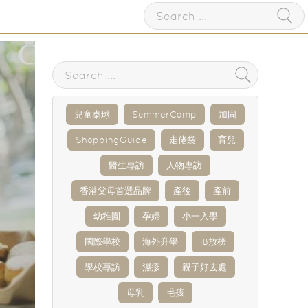
兒童桌球
SummerCamp
加固
ShoppingGuide
走佬袋
育兒
醫生專訪
人物專訪
香港父母首選品牌
產後
產前
幼稚園
孕婦
小一入學
國際學校
海外升學
IB放榜
學校專訪
濕疹
親子好去處
母乳
毛孩