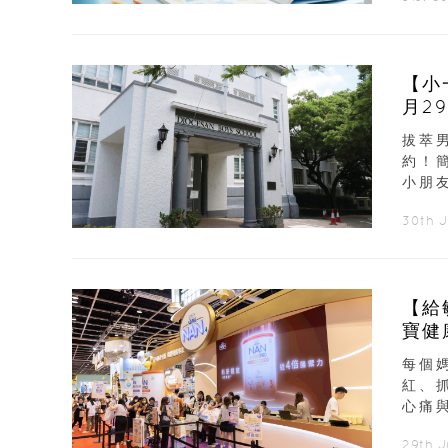
【小
月2
拔萃
約！
小朋友
30th 
【給
寶健
每個
紅、
心痛
29th J