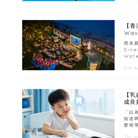
【香
Wav
周末親
Din
Wate
2nd A
【乳
「以
知道
麼簡
31st J