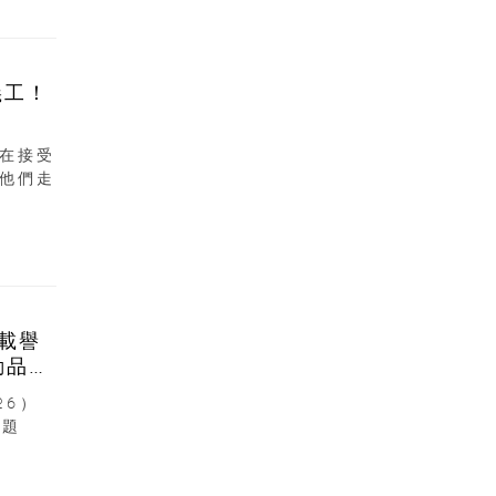
義工！
在接受
他們走
6載譽
動品牌
26）
主題