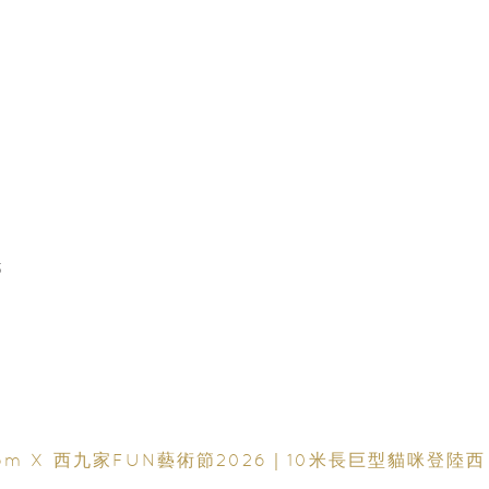
9
2
3
9
5
3
om X 西九家FUN藝術節2026｜10米長巨型貓咪登陸西