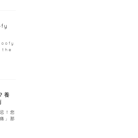
fy
oofy
 the
？養
南
忌！您
痛」那