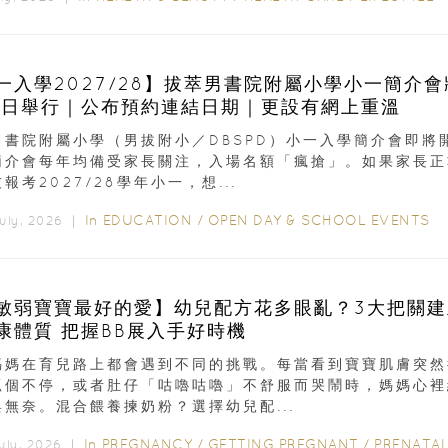
一入學2027/28】拔萃男書院附屬小學小一簡介會
9日舉行｜公布預約連結日期｜更設有網上重溫
男書院附屬小學（男拔附小／DBSPD）小一入學簡介會即將
簡介會每年均備受家長關注，入場名額「瘋搶」。如果家長正
報考2027/28學年小一，想...
In
EDUCATION
/
OPEN DAY & SCHOOL EVENTS
July, 2026 ｜
敏弱寶寶最好的愛】幼兒配方花多眼亂？3大把關建
康體質 把握BB展入手好時機
媽媽在育兒路上都會遇到不同的挑戰。每當看到寶寶肌膚突然
抓個不停，或者肚仔「咕嚕咕嚕」不舒服而哭鬧時，媽媽心裡
與無奈。混合餵養揀奶粉？選擇幼兒配...
In
PREGNANCY
/
GETTING PREGNANT
/
PRENATAL
uly, 2026 ｜