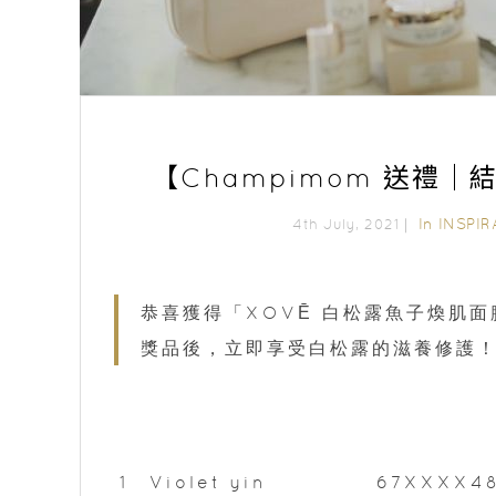
【Champimom 送禮
In
INSPIR
4th July, 2021｜
恭喜獲得「XOVĒ 白松露魚子煥肌
獎品後，立即享受白松露的滋養修護！請
1
Violet yin
67XXXX4