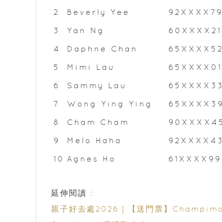
2
Beverly Yee
92XXXX7
3
Yan Ng
60XXXX21
4
Daphne Chan
65XXXX5
5
Mimi Lau
65XXXX01
6
Sammy Lau
65XXXX3
7
Wong Ying Ying
65XXXX3
8
Cham Cham
90XXXX4
9
Melo Haha
92XXXX4
10
Agnes Ho
61XXXX99
延伸閱讀 :
親子好去處2026｜【送門票】Champim