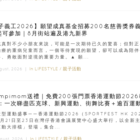
子義工2026】願望成真基金招募200名慈善獎券
起可參加｜8月街站遍及港九新界
成真對不少小朋友來說，可能是一次期待已久的驚喜；但對正
治療的重病兒童而言，一個等待實現的願望，卻可以成為陪伴
、勇敢面對逆境的重要力量。▲ 願...
In
LIFESTYLE
/
親子活動
ugust, 2026 ｜
ampimom送禮｜免費200張門票香港運動節202
：一次睇盡匹克球、新興運動、街舞比賽＋逾百運
型運動盛事——香港運動節2026（SPORTFEST HK 20
8月21日至23日在灣仔香港會議展覽中心盛大舉行，以全新
動大排檔」登場，集合...
In
LIFESTYLE
/
親子活動
ugust, 2026 ｜