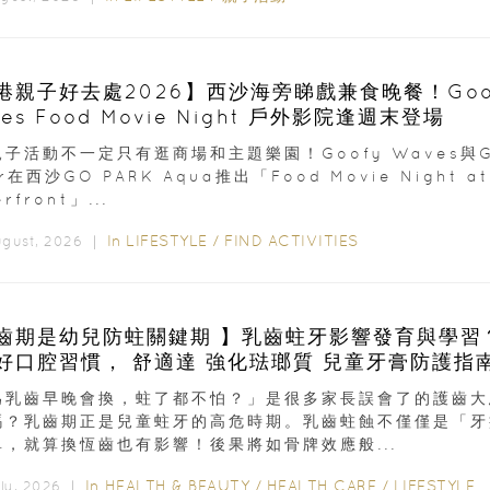
港親子好去處2026】西沙海旁睇戲兼食晚餐！Goo
es Food Movie Night 戶外影院逢週末登場
子活動不一定只有逛商場和主題樂園！Goofy Waves與G
er在西沙GO PARK Aqua推出「Food Movie Night at
rfront」...
In
LIFESTYLE
/
FIND ACTIVITIES
ugust, 2026 ｜
齒期是幼兒防蛀關鍵期 】乳齒蛀牙影響發育與學習
成良好口腔習慣， 舒適達 強化琺瑯質 兒童牙膏防護指
為乳齒早晚會換，蛀了都不怕？」是很多家長誤會了的護齒大
嗎？乳齒期正是兒童蛀牙的高危時期。乳齒蛀蝕不僅僅是「牙
單，就算換恆齒也有影響！後果將如骨牌效應般...
In
HEALTH & BEAUTY
/
HEALTH CARE
/
LIFESTYLE
uly, 2026 ｜