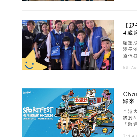
【親
4歲
願望
漫長
過低谷
5th A
Ch
歸來
展覽
全港大
將於
「敢運
3rd A