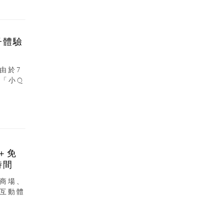
子體驗
由於7
「小Q
＋免
時間
商場、
互動體