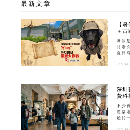
最新文章
【暑
＋古
暑假
月場
夏日
7th A
深圳
費科
不少
遊樂
驗於
6th A