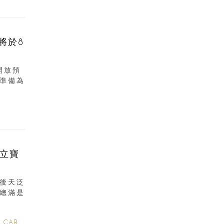
將於8
開放預
準備為
立寶
後天泛
總滿是
 CARE
/
POSTNATAL CARE
/
6-12 MONTHS
/
0-3 MONTHS
/
2