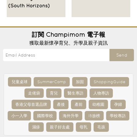
(South Horizons)
訂閱
Champimom
電子報
獲取最新懷孕育兒、升學及親子資訊
Send
兒童桌球
SummerCamp
加固
ShoppingGuide
走佬袋
育兒
醫生專訪
人物專訪
香港父母首選品牌
產後
產前
幼稚園
孕婦
小一入學
國際學校
海外升學
IB放榜
學校專訪
濕疹
親子好去處
母乳
毛孩