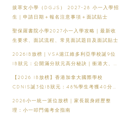
拔萃女小學（DGJS） 2027-28 小一入學招
生｜申請日期＋報名注意事項＋面試貼士
聖保羅書院小學2027小一入學攻略｜最新收
生要求、面試流程、常見面試題目及面試貼士
2026IB放榜｜VSA滬江維多利亞學校誕9位
IB狀元：公開滿分狀元高分秘訣｜衝港大、帝
國理工必看
【2026 IB放榜】香港加拿大國際學校
CDNIS誕3位IB狀元：48%學生考獲40分以
上、公開滿分學霸6個備考心得
2026小一統一派位放榜｜家長親身經歷整
理：小一叩門備考全指南