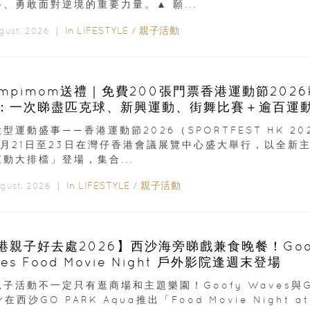
、勇敢面對逆境的重要力量。▲ 願...
In
LIFESTYLE
/
親子活動
ugust, 2026 ｜
ampimom送禮｜免費200張門票香港運動節202
：一次睇盡匹克球、新興運動、街舞比賽＋逾百運
型運動盛事——香港運動節2026（SPORTFEST HK 20
8月21日至23日在灣仔香港會議展覽中心盛大舉行，以全新
動大排檔」登場，集合...
In
LIFESTYLE
/
親子活動
ugust, 2026 ｜
港親子好去處2026】西沙海旁睇戲兼食晚餐！Goo
es Food Movie Night 戶外影院逢週末登場
子活動不一定只有逛商場和主題樂園！Goofy Waves與G
er在西沙GO PARK Aqua推出「Food Movie Night at