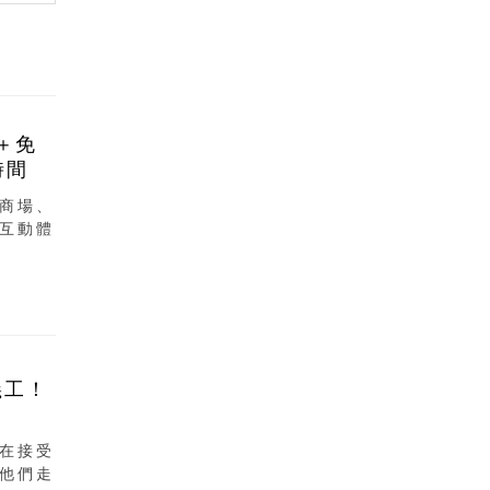
＋免
時間
商場、
互動體
義工！
在接受
他們走