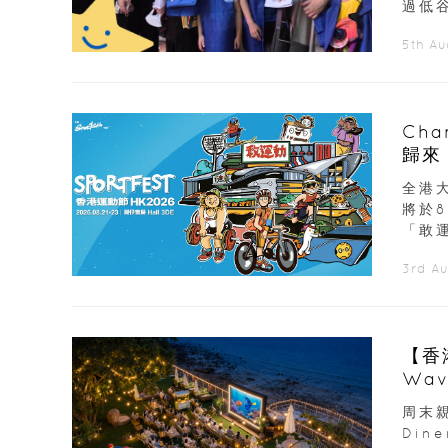
過低谷
5th A
Ch
歸來
展覽
全港大
將於
「敢運
3rd A
【香
Wav
周末親
Din