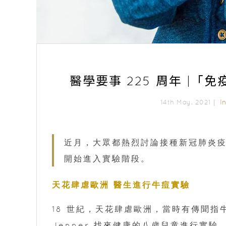
醫學要事 225 周年 |
I
14th May, 2021｜
近月，大眾都熱烈討論接種新冠肺炎疫
開始進入實驗階段。
天花肆虐歐洲 醫生進行牛痘實驗
18 世紀，天花肆虐歐洲，當時有傳聞指
Jenner 找來健康的八歲兒童進行實驗。1