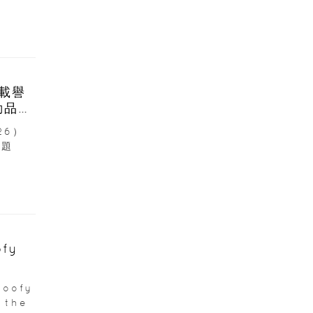
6載譽
動品牌
26）
主題
fy
oofy
 the