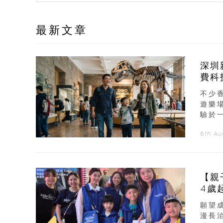
最新文章
深圳
費科
不少
遊樂
驗於
6th A
【親
4歲
願望
漫長