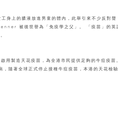
農場女工身上的膿液放進男童的體內，此舉引來不少反對聲
Jenner 被後世譽為「免疫學之父」。 「疫苗」的英
」。
開始啟用製造天花疫苗，為全港市民提供足夠的牛痘疫苗
疾病，隨著全球正式停止接種牛痘疫苗，本港的天花檢