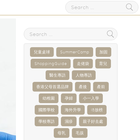
兒童桌球
SummerCamp
加固
ShoppingGuide
走佬袋
育兒
醫生專訪
人物專訪
香港父母首選品牌
產後
產前
幼稚園
孕婦
小一入學
國際學校
海外升學
IB放榜
學校專訪
濕疹
親子好去處
母乳
毛孩