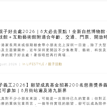
親子好去處2026｜8大必去景點！全新自然博物館
技館＋互動藝術館附適合年齡、交通、門票、開放
香港家長周末或假期都會帶小朋友北上深圳一日遊，除了大型
場及主題樂園外，近年深圳更開設不少集教育、藝術、科技及
一身的親子好去處！暑假唔想再行商場...
In
LIFESTYLE
/
親子活動
ugust, 2026 ｜
子義工2026】願望成真基金招募200名慈善獎券
起可參加｜8月街站遍及港九新界
成真對不少小朋友來說，可能是一次期待已久的驚喜；但對正
治療的重病兒童而言，一個等待實現的願望，卻可以成為陪伴