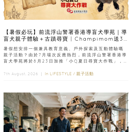
【暑假必玩】前流浮山警署香港導盲犬學苑｜導
盲犬親子體驗＋古蹟尋寶 | Champimom送3
組免費名額
暑假想安排一個兼具教育意義、戶外探索及互動體驗嘅
親子活動？由於7月場次反應熱烈，前流浮山警署香港導
盲犬學苑將於8月23日加推「小Q夏日尋寶大作戰」，家
長與小朋友可以走進前流浮山警署...
In
LIFESTYLE
/
親子活動
7th August, 2026 ｜