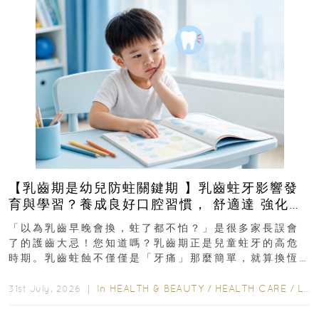
【乳齒期是幼兒防蛀關鍵期 】乳齒蛀牙影響發
育與學習？養成良好口腔習慣， 舒適達 強化琺
瑯質 兒童牙膏防護指南
「以為乳齒早晚會換，蛀了都不怕？」是很多家長誤會
了的護齒大忌！您知道嗎？乳齒期正是兒童蛀牙的高危
時期。乳齒蛀蝕不僅僅是「牙痛」那麼簡單，就算換恆
齒也有影響！後果將如骨牌效應般...
In
HEALTH & BEAUTY
/
HEALTH CARE
/
LIFESTYLE
31st July, 2026 ｜