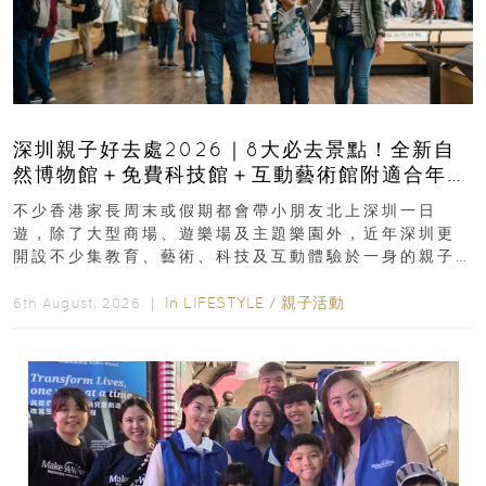
深圳親子好去處2026｜8大必去景點！全新自
然博物館＋免費科技館＋互動藝術館附適合年
齡、交通、門票、開放時間
不少香港家長周末或假期都會帶小朋友北上深圳一日
遊，除了大型商場、遊樂場及主題樂園外，近年深圳更
開設不少集教育、藝術、科技及互動體驗於一身的親子
好去處！暑假唔想再行商場...
In
LIFESTYLE
/
親子活動
6th August, 2026 ｜