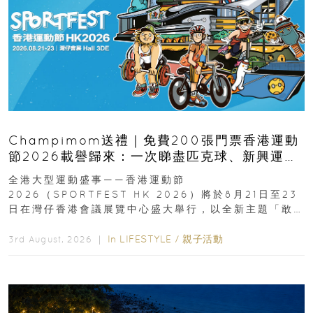
Champimom送禮｜免費200張門票香港運動
節2026載譽歸來：一次睇盡匹克球、新興運
動、街舞比賽＋逾百運動品牌展覽
全港大型運動盛事——香港運動節
2026（SPORTFEST HK 2026）將於8月21日至23
日在灣仔香港會議展覽中心盛大舉行，以全新主題「敢
運動大排檔」登場，集合...
In
LIFESTYLE
/
親子活動
3rd August, 2026 ｜