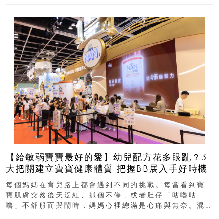
【給敏弱寶寶最好的愛】幼兒配方花多眼亂？3
大把關建立寶寶健康體質 把握BB展入手好時機
每個媽媽在育兒路上都會遇到不同的挑戰。每當看到寶
寶肌膚突然後天泛紅、抓個不停，或者肚仔「咕嚕咕
嚕」不舒服而哭鬧時，媽媽心裡總滿是心痛與無奈。混
合餵養揀奶粉？選擇幼兒配...