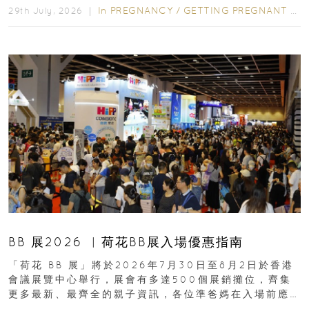
In
PREGNANCY
/
GETTING PREGNANT
/
P
29th July, 2026 ｜
BB 展2026 ︳荷花BB展入場優惠指南
「荷花 BB 展」將於2026年7月30日至8月2日於香港
會議展覽中心舉行，展會有多達500個展銷攤位，齊集
更多最新、最齊全的親子資訊，各位準爸媽在入場前應
先閱讀購物指南...