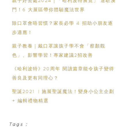
親子好去處2024｜「哈利波特展覽」 進駐澳
門！6 大展區帶你體驗魔法世界
除口罩會唔習慣？家長必學 4 招助小朋友逐
步適應！
親子教養｜戴口罩讓孩子學不會「察顏觀
色」、影響學習！專家建議2招改善
《哈利波特》20周年 閱讀篇章能令孩子變得
善良及更有同理心？
聖誕2021 ︳施展聖誕魔法！變身小公主企劃
+ 編輯禮物精選
Tags :