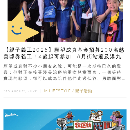
【親子義工2026】願望成真基金招募200名慈
善獎券義工！4歲起可參加｜8月街站遍及港九
新界
願望成真對不少小朋友來說，可能是一次期待已久的驚
喜；但對正在接受漫長治療的重病兒童而言，一個等待
實現的願望，卻可以成為陪伴他們走過低谷、勇敢面對
逆境的重要力量。▲ 願...
In
LIFESTYLE
/
親子活動
5th August, 2026 ｜