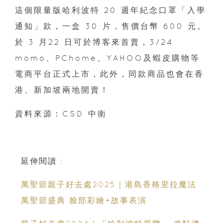
這個限量版哈利波特 20 週年紀念口罩「入學
通知」款，一盒 30 片，售價台幣 600 元。
於 3 月22 日可於博客來首賣，3/24
momo、PChome、YAHOO及蝦皮購物等
電商平台正式上市，此外，同款商品也會在香
港、新加坡兩地開賣！
資料來源：CSD 中衛
延伸閱讀 :
萬聖節親子好去處2025｜港島香格里拉魔法
萬聖節盛典 臉部彩繪+故事表演