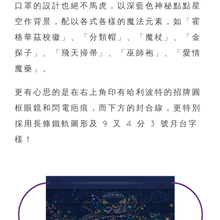
口罩的設計也絕不馬虎，以深藍色神秘點點星
空作背景，配以各式各樣的魔法元素，如「霍
格華茲校徽」、「分類帽」、「魔杖」、「金
探子」、「飛天掃帚」、「巫師袍」、「愛情
魔藥」。
更有心思的是在右上角印有哈利波特的招牌圓
框眼鏡和閃電疤痕，而下方的封合線，更特別
採用長條鐵軌圖形及 9 又 4 分 3 號月台字
樣！