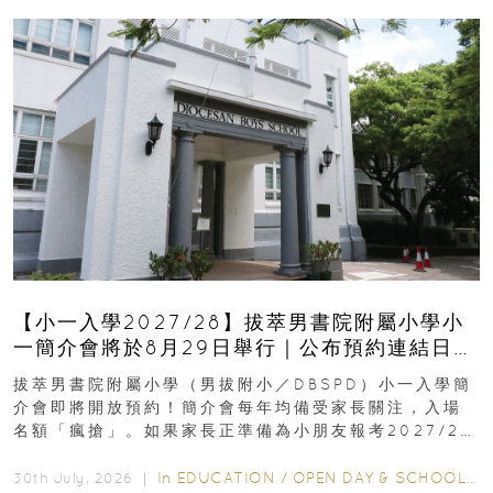
【小一入學2027/28】拔萃男書院附屬小學小
一簡介會將於8月29日舉行｜公布預約連結日期
｜更設有網上重溫
拔萃男書院附屬小學（男拔附小／DBSPD）小一入學簡
介會即將開放預約！簡介會每年均備受家長關注，入場
名額「瘋搶」。如果家長正準備為小朋友報考2027/28
學年小一，想...
In
EDUCATION
/
OPEN DAY & SCHOOL EVENTS
30th July, 2026 ｜