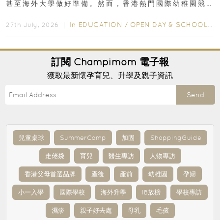
甚至海外大學做好準備。然而，香港熱門國際幼稚園競
爭激烈，大部分學校會於入學前約一年開始接受申請...
In
EDUCATION
/
OPEN DAY & SCHOOL EVENTS
27th July, 2026 ｜
訂閱
Champimom
電子報
獲取最新懷孕育兒、升學及親子資訊
Send
兒童桌球
SummerCamp
加固
ShoppingGuide
走佬袋
育兒
醫生專訪
人物專訪
香港父母首選品牌
產後
產前
幼稚園
孕婦
小一入學
國際學校
海外升學
IB放榜
學校專訪
濕疹
親子好去處
母乳
毛孩