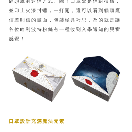
貓頭鷹的送信方式。除了口罩盒是信封模樣，
並印上火漆封蠟，一打開，還可以看到貓頭鷹
信差叼信的畫面，包裝極具巧思，為的就是讓
各位哈利波特粉絲有一種收到入學通知的興奮
感覺！
口罩設計充滿魔法元素