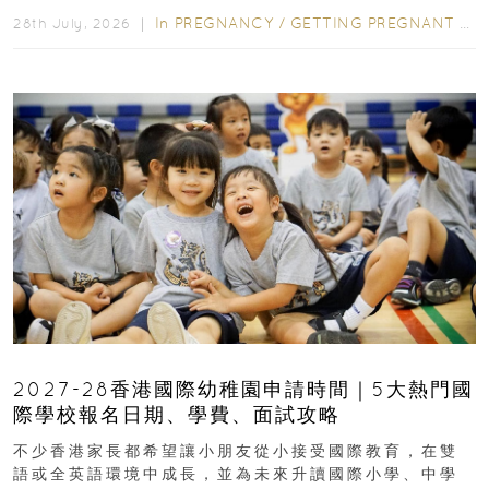
In
PREGNANCY
/
GETTING PREGNANT
/
P
28th July, 2026 ｜
2027-28香港國際幼稚園申請時間｜5大熱門國
際學校報名日期、學費、面試攻略
不少香港家長都希望讓小朋友從小接受國際教育，在雙
語或全英語環境中成長，並為未來升讀國際小學、中學