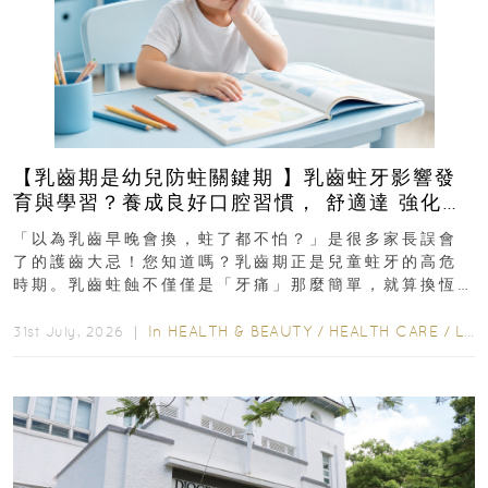
【乳齒期是幼兒防蛀關鍵期 】乳齒蛀牙影響發
育與學習？養成良好口腔習慣， 舒適達 強化琺
瑯質 兒童牙膏防護指南
「以為乳齒早晚會換，蛀了都不怕？」是很多家長誤會
了的護齒大忌！您知道嗎？乳齒期正是兒童蛀牙的高危
時期。乳齒蛀蝕不僅僅是「牙痛」那麼簡單，就算換恆
齒也有影響！後果將如骨牌效應般...
In
HEALTH & BEAUTY
/
HEALTH CARE
/
LIFESTYLE
31st July, 2026 ｜