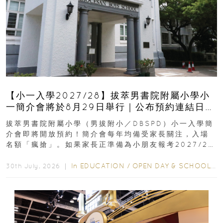
【小一入學2027/28】拔萃男書院附屬小學小
一簡介會將於8月29日舉行｜公布預約連結日期
｜更設有網上重溫
拔萃男書院附屬小學（男拔附小／DBSPD）小一入學簡
介會即將開放預約！簡介會每年均備受家長關注，入場
名額「瘋搶」。如果家長正準備為小朋友報考2027/28
學年小一，想...
In
EDUCATION
/
OPEN DAY & SCHOOL EVENTS
30th July, 2026 ｜