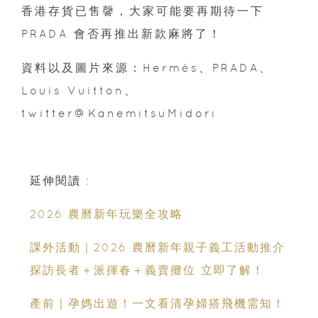
香港存貨已售韾，大家可能要再期待一下
PRADA 會否再推出新款麻將了！
資料以及圖片來源：Hermés、PRADA、
Louis Vuitton、
twitter@KanemitsuMidori
延伸閱讀 :
2026 農曆新年玩樂全攻略
課外活動｜2026 農曆新年親子義工活動推介
探訪長者＋派揮春＋義賣攤位 立即了解！
產前｜孕媽出遊！一文看清孕婦搭飛機需知！