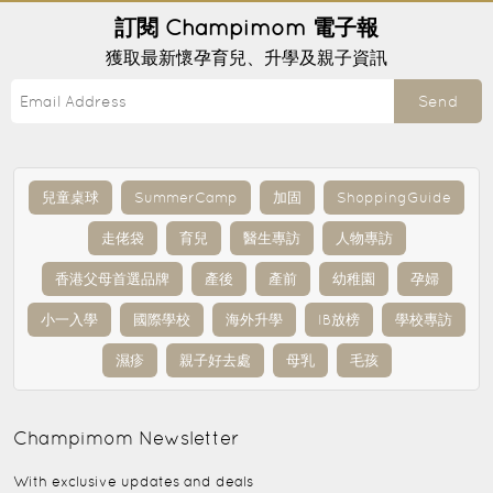
訂閱
Champimom
電子報
獲取最新懷孕育兒、升學及親子資訊
Send
兒童桌球
SummerCamp
加固
ShoppingGuide
走佬袋
育兒
醫生專訪
人物專訪
香港父母首選品牌
產後
產前
幼稚園
孕婦
小一入學
國際學校
海外升學
IB放榜
學校專訪
濕疹
親子好去處
母乳
毛孩
Champimom
Newsletter
With exclusive updates and deals