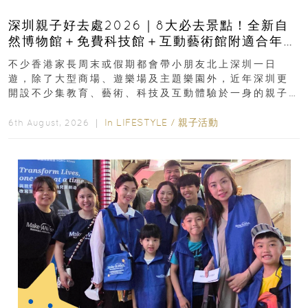
深圳親子好去處2026｜8大必去景點！全新自
然博物館＋免費科技館＋互動藝術館附適合年
齡、交通、門票、開放時間
不少香港家長周末或假期都會帶小朋友北上深圳一日
遊，除了大型商場、遊樂場及主題樂園外，近年深圳更
開設不少集教育、藝術、科技及互動體驗於一身的親子
好去處！暑假唔想再行商場...
In
LIFESTYLE
/
親子活動
6th August, 2026 ｜