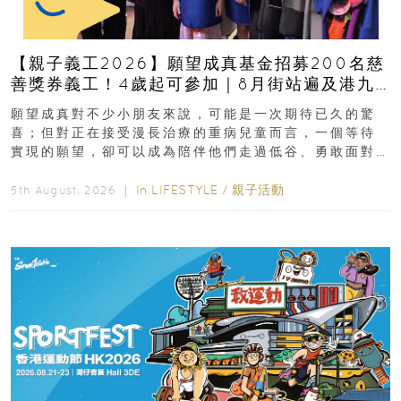
【親子義工2026】願望成真基金招募200名慈
善獎券義工！4歲起可參加｜8月街站遍及港九
新界
願望成真對不少小朋友來說，可能是一次期待已久的驚
喜；但對正在接受漫長治療的重病兒童而言，一個等待
實現的願望，卻可以成為陪伴他們走過低谷、勇敢面對
逆境的重要力量。▲ 願...
In
LIFESTYLE
/
親子活動
5th August, 2026 ｜