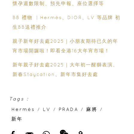
懷孕週數限制、預先申報、座位選擇等
BB 禮物 ︳Hermès、DIOR、LV 等品牌 初
生BB送禮推介
親子新年好去處2025｜小朋友期待已久的年
宵市場開鑼啦！即看全港16大年宵市場！
新年親子好去處2025｜大年初一醒獅表演、
新春Staycation、新年市集好去處
Tags :
Hermés
/
LV
/
PRADA
/
麻將
/
新年