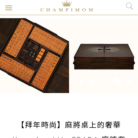
【拜年時尚】麻將桌上的奢華