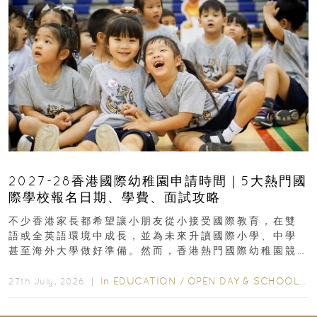
2027-28香港國際幼稚園申請時間｜5大熱門國
際學校報名日期、學費、面試攻略
不少香港家長都希望讓小朋友從小接受國際教育，在雙
語或全英語環境中成長，並為未來升讀國際小學、中學
甚至海外大學做好準備。然而，香港熱門國際幼稚園競
爭激烈，大部分學校會於入學前約一年開始接受申請...
In
EDUCATION
/
OPEN DAY & SCHOOL EVENTS
27th July, 2026 ｜