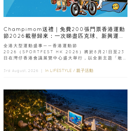
Champimom送禮｜免費200張門票香港運動
節2026載譽歸來：一次睇盡匹克球、新興運
動、街舞比賽＋逾百運動品牌展覽
全港大型運動盛事——香港運動節
2026（SPORTFEST HK 2026）將於8月21日至23
日在灣仔香港會議展覽中心盛大舉行，以全新主題「敢
運動大排檔」登場，集合...
In
LIFESTYLE
/
親子活動
3rd August, 2026 ｜