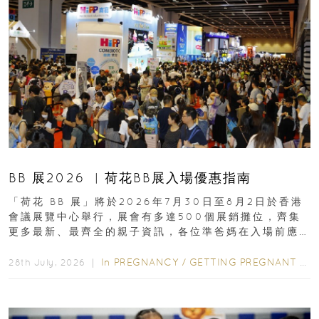
BB 展2026 ︳荷花BB展入場優惠指南
「荷花 BB 展」將於2026年7月30日至8月2日於香港
會議展覽中心舉行，展會有多達500個展銷攤位，齊集
更多最新、最齊全的親子資訊，各位準爸媽在入場前應
先閱讀購物指南...
In
PREGNANCY
/
GETTING PREGNANT
/
P
28th July, 2026 ｜