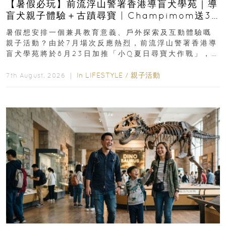
【暑假必玩】前流浮山警署香港導盲犬學苑｜導
盲犬親子體驗＋古蹟尋寶 | Champimom送3
組免費名額
暑假想安排一個兼具教育意義、戶外探索及互動體驗嘅
親子活動？由於7月場次反應熱烈，前流浮山警署香港導
盲犬學苑將於8月23日加推「小Q夏日尋寶大作戰」，家
長與小朋友可以走進前流浮山警署...
In
LIFESTYLE
/
親子活動
7th August, 2026 ｜