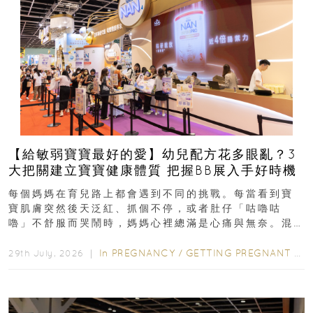
【給敏弱寶寶最好的愛】幼兒配方花多眼亂？3
大把關建立寶寶健康體質 把握BB展入手好時機
每個媽媽在育兒路上都會遇到不同的挑戰。每當看到寶
寶肌膚突然後天泛紅、抓個不停，或者肚仔「咕嚕咕
嚕」不舒服而哭鬧時，媽媽心裡總滿是心痛與無奈。混
合餵養揀奶粉？選擇幼兒配...
In
PREGNANCY
/
GETTING PREGNANT
/
P
29th July, 2026 ｜