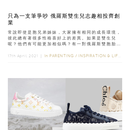
只為一支筆爭吵 俄羅斯雙生兒志趣相投齊創
業
常說即使是胞兄弟姊妹，大家擁有相同的成長環境，
彼此總有著很多性格喜好上的差異。如果是雙生兒
呢？他們有可能更加相似嗎？有一對俄羅斯雙胞胎姊
妹，她們不僅外型相似，性格喜好都一致...
In
PARENTING
/
INSPIRATION & LIFESTYLE
17th April, 2021 ｜