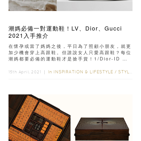
潮媽必備一對運動鞋！LV、Dior、Gucci
2021入手推介
在懷孕或當了媽媽之後，平日為了照顧小朋友，就更
加少機會穿上高跟鞋。但誰說女人只愛高跟鞋？每位
潮媽都要必備的運動鞋才是搶手貨！1/Dior-ID 運
動鞋 (HKD$ 9,400) Dior...
In
INSPIRATION & LIFESTYLE
/
STYLE & LIVING
15th April, 2021 ｜