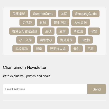
兒童桌球
SummerCamp
加固
ShoppingGuide
走佬袋
育兒
醫生專訪
人物專訪
香港父母首選品牌
產後
產前
幼稚園
孕婦
小一入學
國際學校
海外升學
IB放榜
學校專訪
濕疹
親子好去處
母乳
毛孩
Champimom
Newsletter
With exclusive updates and deals
Send