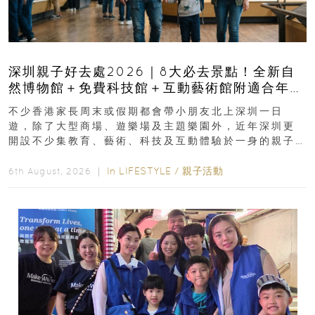
深圳親子好去處2026｜8大必去景點！全新自
然博物館＋免費科技館＋互動藝術館附適合年
齡、交通、門票、開放時間
不少香港家長周末或假期都會帶小朋友北上深圳一日
遊，除了大型商場、遊樂場及主題樂園外，近年深圳更
開設不少集教育、藝術、科技及互動體驗於一身的親子
好去處！暑假唔想再行商場...
In
LIFESTYLE
/
親子活動
6th August, 2026 ｜