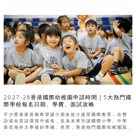
2027-28香港國際幼稚園申請時間｜5大熱門國
際學校報名日期、學費、面試攻略
不少香港家長都希望讓小朋友從小接受國際教育，在雙
語或全英語環境中成長，並為未來升讀國際小學、中學
甚至海外大學做好準備。然而，香港熱門國際幼稚園競
爭激烈，大部分學校會於入學前約一年開始接受申請...