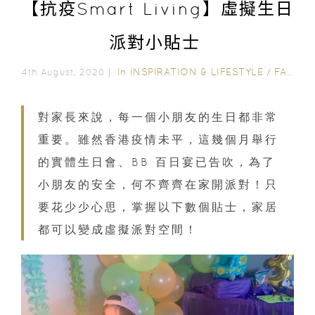
【抗疫Smart Living】虛擬生日
派對小貼士
In
INSPIRATION & LIFESTYLE
/
FAMILY FUN
4th August, 2020｜
對家長來說，每一個小朋友的生日都非常
重要。雖然香港疫情未平，這幾個月舉行
的實體生日會、BB 百日宴已告吹，為了
小朋友的安全，何不齊齊在家開派對！只
要花少少心思，掌握以下數個貼士，家居
都可以變成虛擬派對空間！