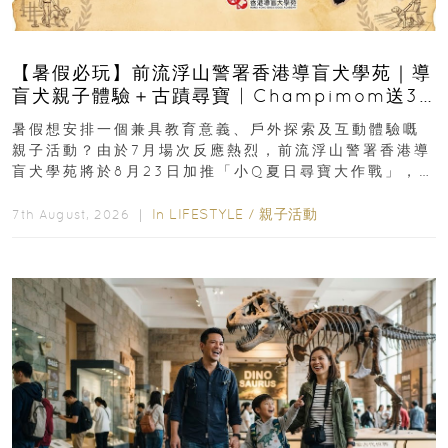
【暑假必玩】前流浮山警署香港導盲犬學苑｜導
盲犬親子體驗＋古蹟尋寶 | Champimom送3
組免費名額
暑假想安排一個兼具教育意義、戶外探索及互動體驗嘅
親子活動？由於7月場次反應熱烈，前流浮山警署香港導
盲犬學苑將於8月23日加推「小Q夏日尋寶大作戰」，家
長與小朋友可以走進前流浮山警署...
In
LIFESTYLE
/
親子活動
7th August, 2026 ｜