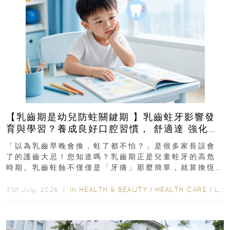
【乳齒期是幼兒防蛀關鍵期 】乳齒蛀牙影響發
育與學習？養成良好口腔習慣， 舒適達 強化琺
瑯質 兒童牙膏防護指南
「以為乳齒早晚會換，蛀了都不怕？」是很多家長誤會
了的護齒大忌！您知道嗎？乳齒期正是兒童蛀牙的高危
時期。乳齒蛀蝕不僅僅是「牙痛」那麼簡單，就算換恆
齒也有影響！後果將如骨牌效應般...
In
HEALTH & BEAUTY
/
HEALTH CARE
/
LIFESTYLE
31st July, 2026 ｜