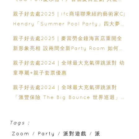
樂戶外玩水Party
親子好去處2025｜ifc商場聯乘紐約藝術家Cj
Hendry「Summer Pool Party」四大夢幻
打卡位 暢玩夏日花花池+旋轉滑梯
親子好去處2025｜麥當勞金鐘海富店重開全
新形象亮相 設兩間全新Party Room 如何預
訂「麥當勞派對」？
親子好去處2024｜全球最大充氣彈跳派對 幼
童專屬+親子套票優惠
親子好去處2024｜全球最大充氣彈跳派對
「滙豐保險 The Big Bounce 世界巡迴」
年底襲港 小朋友日跳夜跳 一齊開心彈起！
Tags :
Zoom
/
Party
/
派對遊戲
/
派