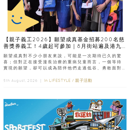
【親子義工2026】願望成真基金招募200名慈
善獎券義工！4歲起可參加｜8月街站遍及港九
新界
願望成真對不少小朋友來說，可能是一次期待已久的驚
喜；但對正在接受漫長治療的重病兒童而言，一個等待
實現的願望，卻可以成為陪伴他們走過低谷、勇敢面對
逆境的重要力量。▲ 願...
In
LIFESTYLE
/
親子活動
5th August, 2026 ｜