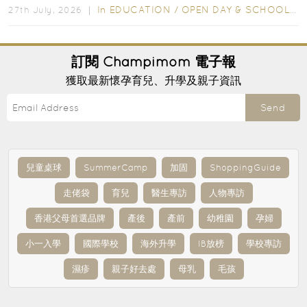
In
EDUCATION
/
OPEN DAY & SCHOOL EVENTS
27th July, 2026 ｜
訂閱
Champimom
電子報
獲取最新懷孕育兒、升學及親子資訊
Send
兒童桌球
SummerCamp
加固
ShoppingGuide
走佬袋
育兒
醫生專訪
人物專訪
香港父母首選品牌
產後
產前
幼稚園
孕婦
小一入學
國際學校
海外升學
IB放榜
學校專訪
濕疹
親子好去處
母乳
毛孩