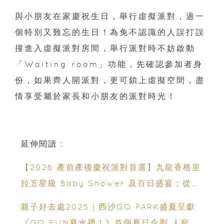
與小朋友在家慶祝生日，舉行虛擬派對，過一
個特別又難忘的生日！為免不認識的人誤打誤
撞進入虛擬派對房間，舉行派對時不妨啟動
「Waiting room」功能，先確認參加者身
份，如果齊人開派對，更可鎖上虛擬空間，盡
情享受屬於家長和小朋友的派對時光！
延伸閱讀 :
【2026 產前產後慶祝派對首選】九龍香格里
拉五星級 Baby Shower 及百日盛宴：從米
芝蓮美饌到 壯麗維港海景
親子好去處2025｜西沙GO PARK盛夏呈獻
《GO FUN夏水禮！》首個夏日企劃 人寵同