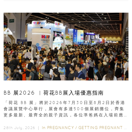
BB 展2026 ︳荷花BB展入場優惠指南
「荷花 BB 展」將於2026年7月30日至8月2日於香港
會議展覽中心舉行，展會有多達500個展銷攤位，齊集
更多最新、最齊全的親子資訊，各位準爸媽在入場前應
先閱讀購物指南...
In
PREGNANCY
/
GETTING PREGNANT
/
P
28th July, 2026 ｜