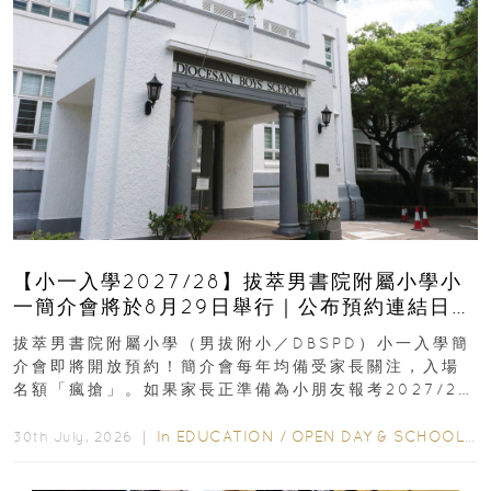
【小一入學2027/28】拔萃男書院附屬小學小
一簡介會將於8月29日舉行｜公布預約連結日期
｜更設有網上重溫
拔萃男書院附屬小學（男拔附小／DBSPD）小一入學簡
介會即將開放預約！簡介會每年均備受家長關注，入場
名額「瘋搶」。如果家長正準備為小朋友報考2027/28
學年小一，想...
In
EDUCATION
/
OPEN DAY & SCHOOL EVENTS
30th July, 2026 ｜