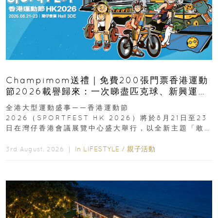
Champimom送禮｜免費200張門票香港運動
節2026載譽歸來：一次睇盡匹克球、新興運
動、街舞比賽＋逾百運動品牌展覽
全港大型運動盛事——香港運動節
2026（SPORTFEST HK 2026）將於8月21日至23
日在灣仔香港會議展覽中心盛大舉行，以全新主題「敢
運動大排檔」登場，集合...
In
LIFESTYLE
/
親子活動
3rd August, 2026 ｜