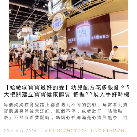
【給敏弱寶寶最好的愛】幼兒配方花多眼亂？3
大把關建立寶寶健康體質 把握BB展入手好時機
每個媽媽在育兒路上都會遇到不同的挑戰。每當看到寶
寶肌膚突然後天泛紅、抓個不停，或者肚仔「咕嚕咕
嚕」不舒服而哭鬧時，媽媽心裡總滿是心痛與無奈。混
合餵養揀奶粉？選擇幼兒配...
In
PREGNANCY
/
GETTING PREGNANT
/
P
29th July, 2026 ｜