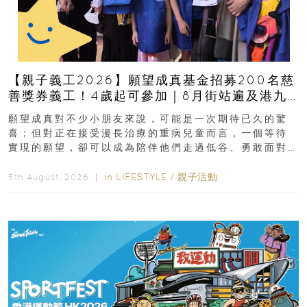
【親子義工2026】願望成真基金招募200名慈
善獎券義工！4歲起可參加｜8月街站遍及港九
新界
願望成真對不少小朋友來說，可能是一次期待已久的驚
喜；但對正在接受漫長治療的重病兒童而言，一個等待
實現的願望，卻可以成為陪伴他們走過低谷、勇敢面對
逆境的重要力量。▲ 願...
In
LIFESTYLE
/
親子活動
5th August, 2026 ｜