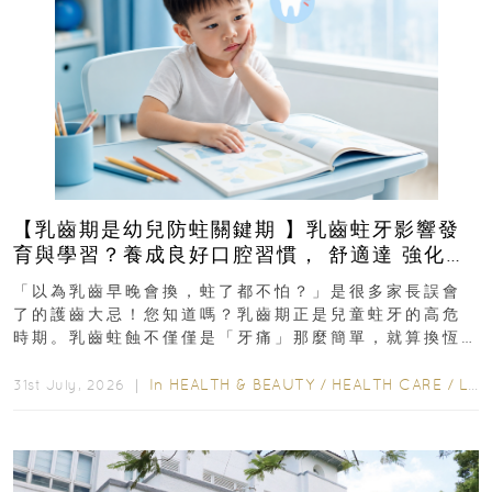
【乳齒期是幼兒防蛀關鍵期 】乳齒蛀牙影響發
育與學習？養成良好口腔習慣， 舒適達 強化琺
瑯質 兒童牙膏防護指南
「以為乳齒早晚會換，蛀了都不怕？」是很多家長誤會
了的護齒大忌！您知道嗎？乳齒期正是兒童蛀牙的高危
時期。乳齒蛀蝕不僅僅是「牙痛」那麼簡單，就算換恆
齒也有影響！後果將如骨牌效應般...
In
HEALTH & BEAUTY
/
HEALTH CARE
/
LIFESTYLE
31st July, 2026 ｜