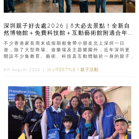
深圳親子好去處2026｜8大必去景點！全新自
然博物館＋免費科技館＋互動藝術館附適合年
齡、交通、門票、開放時間
不少香港家長周末或假期都會帶小朋友北上深圳一日
遊，除了大型商場、遊樂場及主題樂園外，近年深圳更
開設不少集教育、藝術、科技及互動體驗於一身的親子
好去處！暑假唔想再行商場...
In
LIFESTYLE
/
親子活動
6th August, 2026 ｜