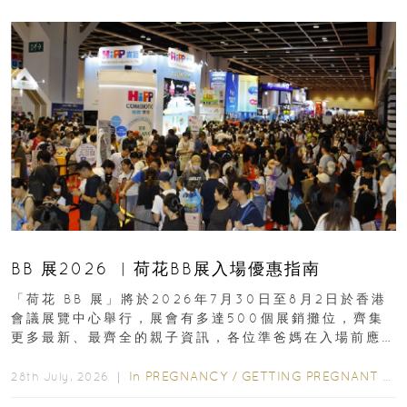
BB 展2026 ︳荷花BB展入場優惠指南
「荷花 BB 展」將於2026年7月30日至8月2日於香港
會議展覽中心舉行，展會有多達500個展銷攤位，齊集
更多最新、最齊全的親子資訊，各位準爸媽在入場前應
先閱讀購物指南...
In
PREGNANCY
/
GETTING PREGNANT
/
P
28th July, 2026 ｜