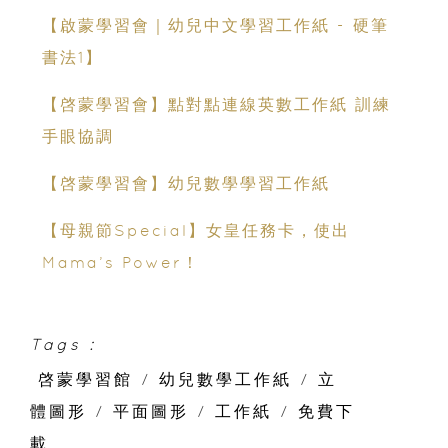
【啟蒙學習會｜幼兒中文學習工作紙 - 硬筆
書法1】
【啓蒙學習會】點對點連線英數工作紙 訓練
手眼協調
【啓蒙學習會】幼兒數學學習工作紙
【母親節Special】女皇任務卡，使出
Mama’s Power！
Tags :
啓蒙學習館
/
幼兒數學工作紙
/
立
體圖形
/
平面圖形
/
工作紙
/
免費下
載