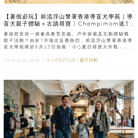
【暑假必玩】前流浮山警署香港導盲犬學苑｜導
盲犬親子體驗＋古蹟尋寶 | Champimom送3
組免費名額
暑假想安排一個兼具教育意義、戶外探索及互動體驗嘅
親子活動？由於7月場次反應熱烈，前流浮山警署香港導
盲犬學苑將於8月23日加推「小Q夏日尋寶大作戰」，家
長與小朋友可以走進前流浮山警署...
In
LIFESTYLE
/
親子活動
7th August, 2026 ｜