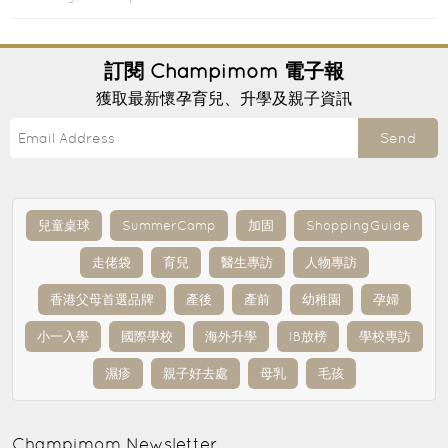
訂閱
Champimom
電子報
獲取最新懷孕育兒、升學及親子資訊
Send
兒童桌球
SummerCamp
加固
ShoppingGuide
走佬袋
育兒
醫生專訪
人物專訪
香港父母首選品牌
產後
產前
幼稚園
孕婦
小一入學
國際學校
海外升學
IB放榜
學校專訪
濕疹
親子好去處
母乳
毛孩
Champimom
Newsletter