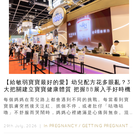
【給敏弱寶寶最好的愛】幼兒配方花多眼亂？3
大把關建立寶寶健康體質 把握BB展入手好時機
每個媽媽在育兒路上都會遇到不同的挑戰。每當看到寶
寶肌膚突然後天泛紅、抓個不停，或者肚仔「咕嚕咕
嚕」不舒服而哭鬧時，媽媽心裡總滿是心痛與無奈。混
合餵養揀奶粉？選擇幼兒配...
In
PREGNANCY
/
GETTING PREGNANT
/
P
29th July, 2026 ｜