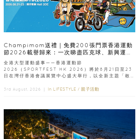
Champimom送禮｜免費200張門票香港運動
節2026載譽歸來：一次睇盡匹克球、新興運
動、街舞比賽＋逾百運動品牌展覽
全港大型運動盛事——香港運動節
2026（SPORTFEST HK 2026）將於8月21日至23
日在灣仔香港會議展覽中心盛大舉行，以全新主題「敢
運動大排檔」登場，集合...
In
LIFESTYLE
/
親子活動
3rd August, 2026 ｜