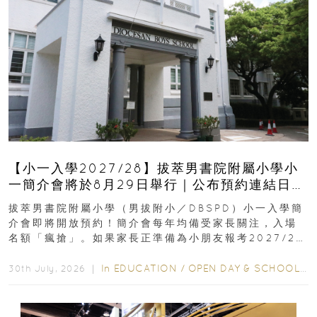
【小一入學2027/28】拔萃男書院附屬小學小
一簡介會將於8月29日舉行｜公布預約連結日期
｜更設有網上重溫
拔萃男書院附屬小學（男拔附小／DBSPD）小一入學簡
介會即將開放預約！簡介會每年均備受家長關注，入場
名額「瘋搶」。如果家長正準備為小朋友報考2027/28
學年小一，想...
In
EDUCATION
/
OPEN DAY & SCHOOL EVENTS
30th July, 2026 ｜