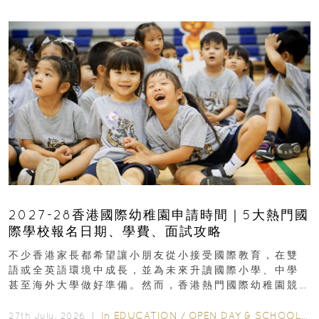
2027-28香港國際幼稚園申請時間｜5大熱門國
際學校報名日期、學費、面試攻略
不少香港家長都希望讓小朋友從小接受國際教育，在雙
語或全英語環境中成長，並為未來升讀國際小學、中學
甚至海外大學做好準備。然而，香港熱門國際幼稚園競
爭激烈，大部分學校會於入學前約一年開始接受申請...
In
EDUCATION
/
OPEN DAY & SCHOOL EVENTS
27th July, 2026 ｜