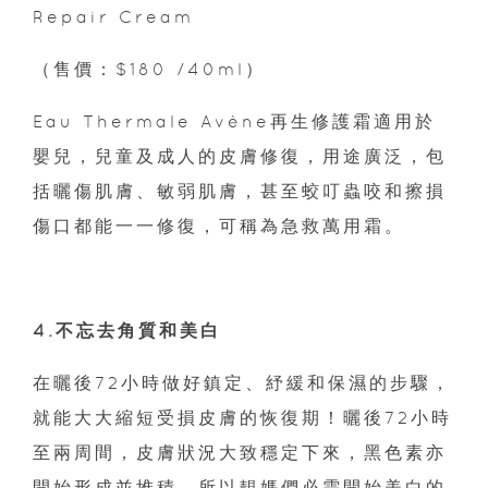
Repair Cream
（售價：$180 /40ml）
Eau Thermale Avène再生修護霜適用於
嬰兒，兒童及成人的皮膚修復，用途廣泛，包
括曬傷肌膚、敏弱肌膚，甚至蛟叮蟲咬和擦損
傷口都能一一修復，可稱為急救萬用霜。
4.不忘去角質和美白
在曬後72小時做好鎮定、紓緩和保濕的步驟，
就能大大縮短受損皮膚的恢復期！曬後72小時
至兩周間，皮膚狀況大致穩定下來，黑色素亦
開始形成並堆積，所以靚媽們必需開始美白的