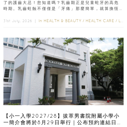
了的護齒大忌！您知道嗎？乳齒期正是兒童蛀牙的高危
時期。乳齒蛀蝕不僅僅是「牙痛」那麼簡單，就算換恆
齒也有影響！後果將如骨牌效應般...
In
HEALTH & BEAUTY
/
HEALTH CARE
/
LIFESTYLE
31st July, 2026 ｜
【小一入學2027/28】拔萃男書院附屬小學小
一簡介會將於8月29日舉行｜公布預約連結日期