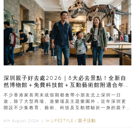
深圳親子好去處2026｜8大必去景點！全新自
然博物館＋免費科技館＋互動藝術館附適合年
齡、交通、門票、開放時間
不少香港家長周末或假期都會帶小朋友北上深圳一日
遊，除了大型商場、遊樂場及主題樂園外，近年深圳更
開設不少集教育、藝術、科技及互動體驗於一身的親子
好去處！暑假唔想再行商場...
In
LIFESTYLE
/
親子活動
6th August, 2026 ｜