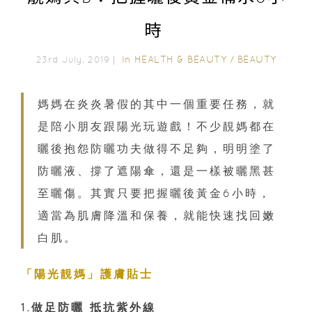
時
In
HEALTH & BEAUTY
/
BEAUTY
23rd July, 2019｜
媽媽在炎炎暑假的其中一個重要任務，就
是陪小朋友跟陽光玩遊戲！不少靚媽都在
曬後抱怨防曬功夫做得不足夠，明明塗了
防曬液、撐了遮陽傘，還是一樣被曬黑甚
至曬傷。其實只要把握曬後黃金6小時，
適當為肌膚降溫和保養，就能快速找回嫩
白肌。
「陽光靚媽」護膚貼士
1.做足防曬 抵抗紫外線