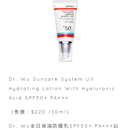
Dr. Wu Suncare System UV
Hydrating Lotion With Hyaluronic
Acid SPF50+ PA+++
（售價：$220 /30ml）
Dr. Wu全日保濕防曬乳SPF50+ PA+++以