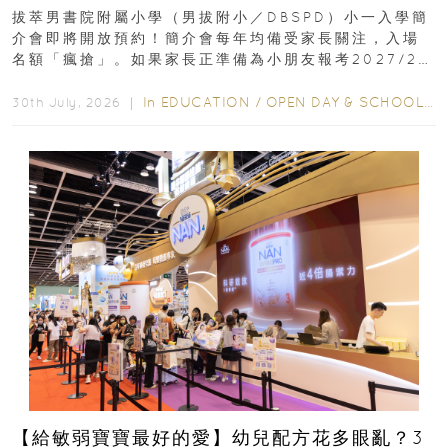
｜更設有網上重溫
拔萃男書院附屬小學（男拔附小／DBSPD）小一入學簡
介會即將開放預約！簡介會每年均備受家長關注，入場
名額「瘋搶」。如果家長正準備為小朋友報考2027/28
學年小一，想...
In
EDUCATION
/
OPEN DAY & SCHOOL EVENTS
30th July, 2026 ｜
【給敏弱寶寶最好的愛】幼兒配方花多眼亂？3