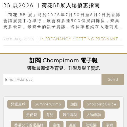
BB 展2026 ︳荷花BB展入場優惠指南
「荷花 BB 展」將於2026年7月30日至8月2日於香港
會議展覽中心舉行，展會有多達500個展銷攤位，齊集
更多最新、最齊全的親子資訊，各位準爸媽在入場前應
先閱讀購物指南...
In
PREGNANCY
/
GETTING PREGNANT
/
P
28th July, 2026 ｜
訂閱
Champimom
電子報
獲取最新懷孕育兒、升學及親子資訊
Send
兒童桌球
SummerCamp
加固
ShoppingGuide
走佬袋
育兒
醫生專訪
人物專訪
香港父母首選品牌
產後
產前
幼稚園
孕婦