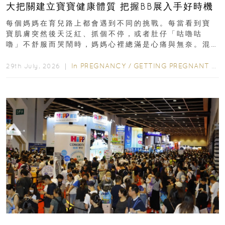
大把關建立寶寶健康體質 把握BB展入手好時機
每個媽媽在育兒路上都會遇到不同的挑戰。每當看到寶
寶肌膚突然後天泛紅、抓個不停，或者肚仔「咕嚕咕
嚕」不舒服而哭鬧時，媽媽心裡總滿是心痛與無奈。混
合餵養揀奶粉？選擇幼兒配...
In
PREGNANCY
/
GETTING PREGNANT
/
P
29th July, 2026 ｜