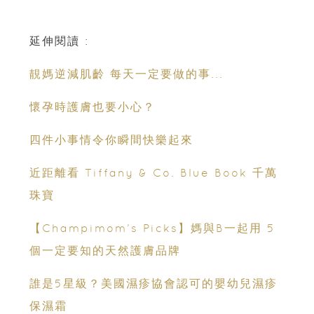
延伸閱讀 :
靚媽逆減肌齡 每天一定要做的事...
懷孕時護膚也要小心？
四件小事情令你瞬間快樂起來
近距離看 Tiffany & Co. Blue Book 千萬
珠寶
【Champimom’s Picks】媽與B一起用 5
個一定要知的天然護膚品牌
誰是5星級？美國濕疹協會認可的嬰幼兒濕疹
保濕霜