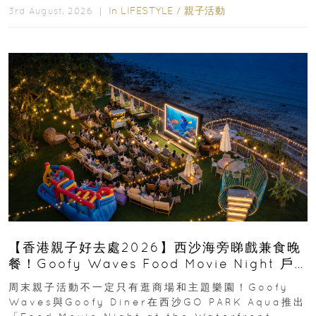
In
LIFESTYLE
/
親子活動
3rd August, 2026 ｜
【香港親子好去處2026】西沙海旁睇戲兼食晚
餐！Goofy Waves Food Movie Night 戶
外影院逢週末登場
周末親子活動不一定只有逛商場和主題樂園！Goofy
Waves與Goofy Diner在西沙GO PARK Aqua推出