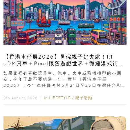
【香港車仔展2026】暑假親子好去處！1:1
JDM真車＋Pixel懷舊遊戲世界＋微縮港式街景
8月灣仔登場 車迷家庭必去！
如果家裡有喜歡玩具車、汽車、火車或飛機模型的小朋
友，今年千萬不要錯過一年一度的《香港車仔展
2026》！今年車仔展將於8月21日至23日在灣仔合和酒
店 Grand Ballroom舉行...
In
LIFESTYLE
/
親子活動
9th August, 2026 ｜