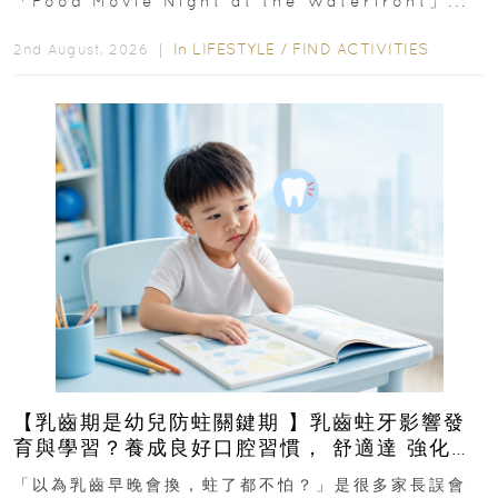
「Food Movie Night at the Waterfront」...
In
LIFESTYLE
/
FIND ACTIVITIES
2nd August, 2026 ｜
【乳齒期是幼兒防蛀關鍵期 】乳齒蛀牙影響發
育與學習？養成良好口腔習慣， 舒適達 強化琺
瑯質 兒童牙膏防護指南
「以為乳齒早晚會換，蛀了都不怕？」是很多家長誤會