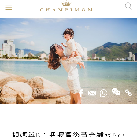
靚媽與B：把握曬後黃金補水6小