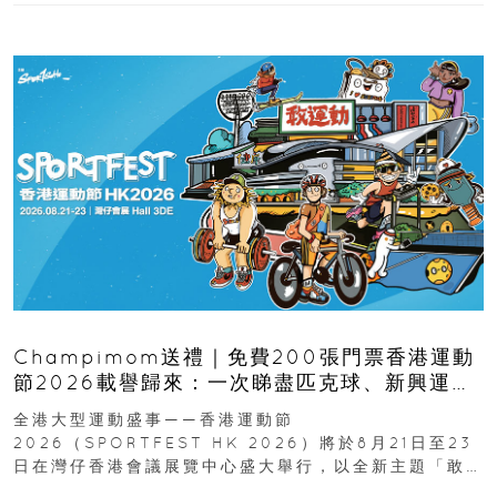
Champimom送禮｜免費200張門票香港運動
節2026載譽歸來：一次睇盡匹克球、新興運
動、街舞比賽＋逾百運動品牌展覽
全港大型運動盛事——香港運動節
2026（SPORTFEST HK 2026）將於8月21日至23
日在灣仔香港會議展覽中心盛大舉行，以全新主題「敢
運動大排檔」登場，集合...