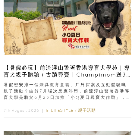
【暑假必玩】前流浮山警署香港導盲犬學苑｜導
盲犬親子體驗＋古蹟尋寶 | Champimom送3
組免費名額
暑假想安排一個兼具教育意義、戶外探索及互動體驗嘅
親子活動？由於7月場次反應熱烈，前流浮山警署香港導
盲犬學苑將於8月23日加推「小Q夏日尋寶大作戰」，家
長與小朋友可以走進前流浮山警署...
In
LIFESTYLE
/
親子活動
7th August, 2026 ｜