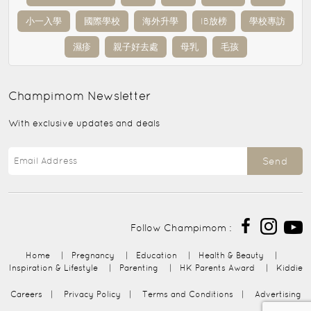
小一入學
國際學校
海外升學
IB放榜
學校專訪
濕疹
親子好去處
母乳
毛孩
Champimom
Newsletter
With exclusive updates and deals
Send
Follow Champimom :
Home
|
Pregnancy
|
Education
|
Health & Beauty
|
Inspiration & Lifestyle
|
Parenting
|
HK Parents Award
|
Kiddie
Careers
|
Privacy Policy
|
Terms and Conditions
|
Advertising