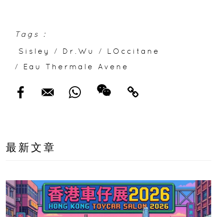
Tags :
Sisley
/
Dr.Wu
/
LOccitane
/
Eau Thermale Avene
最新文章