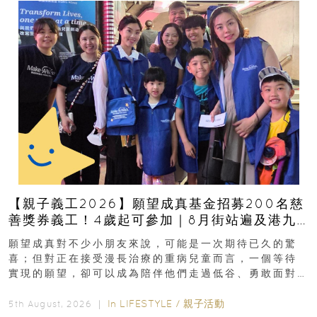
【親子義工2026】願望成真基金招募200名慈
善獎券義工！4歲起可參加｜8月街站遍及港九
新界
願望成真對不少小朋友來說，可能是一次期待已久的驚
喜；但對正在接受漫長治療的重病兒童而言，一個等待
實現的願望，卻可以成為陪伴他們走過低谷、勇敢面對
逆境的重要力量。▲ 願...
In
LIFESTYLE
/
親子活動
5th August, 2026 ｜