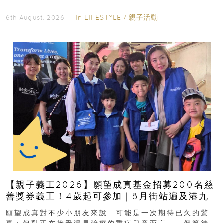
好去處！暑假唔想再行商場...
In
LIFESTYLE
/
親子活動
6th August, 2026 ｜
【親子義工2026】願望成真基金招募200名慈
善獎券義工！4歲起可參加｜8月街站遍及港九
新界
願望成真對不少小朋友來說，可能是一次期待已久的驚