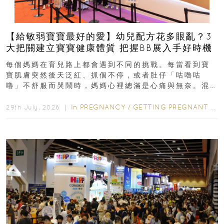
【給敏弱寶寶最好的愛】幼兒配方花多眼亂？3
大把關建立寶寶健康體質 把握BB展入手好時機
每個媽媽在育兒路上都會遇到不同的挑戰。每當看到寶
寶肌膚突然後天泛紅、抓個不停，或者肚仔「咕嚕咕
嚕」不舒服而哭鬧時，媽媽心裡總滿是心痛與無奈。混
合餵養揀奶粉？選擇幼兒配...
In
PREGNANCY
/
GETTING PREGNANT
/
P
29th July, 2026 ｜