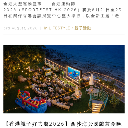
動、街舞比賽＋逾百運動品牌展覽
全港大型運動盛事——香港運動節
2026（SPORTFEST HK 2026）將於8月21日至23
日在灣仔香港會議展覽中心盛大舉行，以全新主題「敢
運動大排檔」登場，集合...
In
LIFESTYLE
/
親子活動
3rd August, 2026 ｜
【香港親子好去處2026】西沙海旁睇戲兼食晚