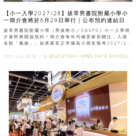
【小一入學2027/28】拔萃男書院附屬小學小
一簡介會將於8月29日舉行｜公布預約連結日期
｜更設有網上重溫
拔萃男書院附屬小學（男拔附小／DBSPD）小一入學簡
介會即將開放預約！簡介會每年均備受家長關注，入場
名額「瘋搶」。如果家長正準備為小朋友報考2027/28
學年小一，想...
In
EDUCATION
/
OPEN DAY & SCHOOL EVENTS
30th July, 2026 ｜