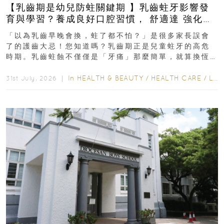
【乳齒期是幼兒防蛀關鍵期 】乳齒蛀牙影響發
育與學習？養成良好口腔習慣， 舒適達 強化琺
瑯質 兒童牙膏防護指南
「以為乳齒早晚會換，蛀了都不怕？」是很多家長誤會
了的護齒大忌！您知道嗎？乳齒期正是兒童蛀牙的高危
時期。乳齒蛀蝕不僅僅是「牙痛」那麼簡單，就算換恆
齒也有影響！後果將如骨牌效應般...
In
HEALTH & BEAUTY
/
HEALTH CARE
/
LIFESTYLE
31st July, 2026 ｜