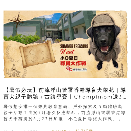
【暑假必玩】前流浮山警署香港導盲犬學苑｜導
盲犬親子體驗＋古蹟尋寶 | Champimom送3
組免費名額
暑假想安排一個兼具教育意義、戶外探索及互動體驗嘅
親子活動？由於7月場次反應熱烈，前流浮山警署香港導
盲犬學苑將於8月23日加推「小Q夏日尋寶大作戰」，家
長與小朋友可以走進前流浮山警署...