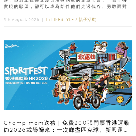
喜；但對正在接受漫長治療的重病兒童而言，一個等待
實現的願望，卻可以成為陪伴他們走過低谷、勇敢面對
逆境的重要力量。▲ 願...
In
LIFESTYLE
/
親子活動
5th August, 2026 ｜
Champimom送禮｜免費200張門票香港運動
節2026載譽歸來：一次睇盡匹克球、新興運