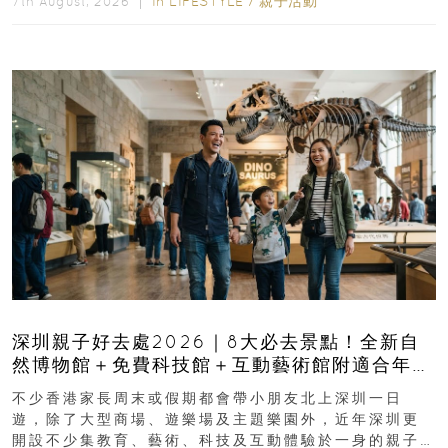
In
LIFESTYLE
/
親子活動
7th August, 2026 ｜
深圳親子好去處2026｜8大必去景點！全新自
然博物館＋免費科技館＋互動藝術館附適合年
齡、交通、門票、開放時間
不少香港家長周末或假期都會帶小朋友北上深圳一日
遊，除了大型商場、遊樂場及主題樂園外，近年深圳更
開設不少集教育、藝術、科技及互動體驗於一身的親子