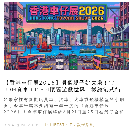
【香港車仔展2026】暑假親子好去處！1:1
JDM真車＋Pixel懷舊遊戲世界＋微縮港式街景
8月灣仔登場 車迷家庭必去！
如果家裡有喜歡玩具車、汽車、火車或飛機模型的小朋
友，今年千萬不要錯過一年一度的《香港車仔展
2026》！今年車仔展將於8月21日至23日在灣仔合和酒
店 Grand Ballroom舉行...
In
LIFESTYLE
/
親子活動
9th August, 2026 ｜