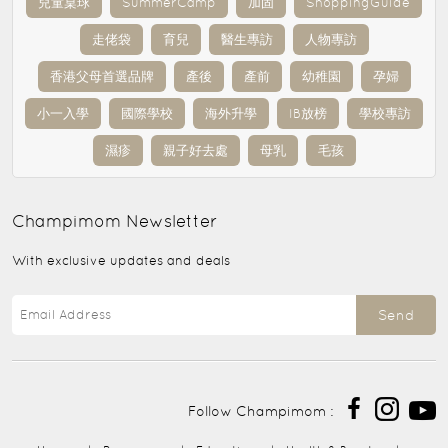
兒童桌球
SummerCamp
加固
ShoppingGuide
走佬袋
育兒
醫生專訪
人物專訪
香港父母首選品牌
產後
產前
幼稚園
孕婦
小一入學
國際學校
海外升學
IB放榜
學校專訪
濕疹
親子好去處
母乳
毛孩
Champimom
Newsletter
With exclusive updates and deals
Send
Follow Champimom :